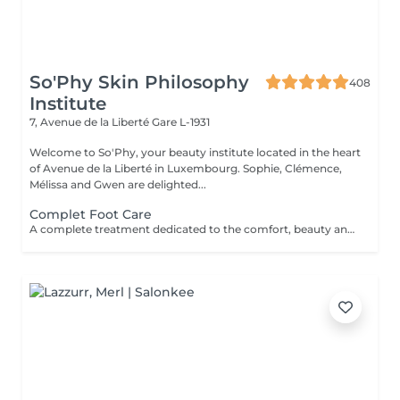
So'Phy Skin Philosophy
408
Institute
7, Avenue de la Liberté
Gare L-1931
Welcome to So'Phy, your beauty institute located in the heart
of Avenue de la Liberté in Luxembourg. Sophie, Clémence,
Mélissa and Gwen are delighted...
Complet Foot Care
A complete treatment dedicated to the comfort, beauty and lightness of the feet. The treatment begins with a relaxing foot bath, followed by a gentle exfoliation to remove dead skin cells and restore smooth, soft skin. A nourishing mask is then applied for deep hydration, while the nails and cuticles are carefully treated for a clean and well-groomed result. The treatment continues with a relaxing moment, providing an immediate feeling of comfort and lightness. Feet feel softer, the skin is nourished and the nails look perfectly groomed. Classic nail polish is not provided at the institute. If you wish, we can apply your own nail polish by selecting the corresponding option.