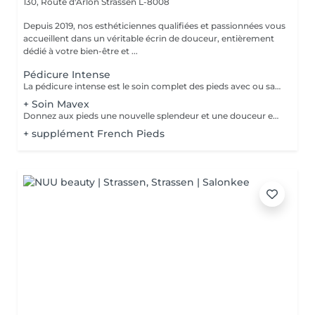
130, Route d'Arlon
Strassen L-8008
Depuis 2019, nos esthéticiennes qualifiées et passionnées vous
accueillent dans un véritable écrin de douceur, entièrement
dédié à votre bien-être et ...
Pédicure Intense
La pédicure intense est le soin complet des pieds avec ou sans souci particulier. Elle comprend : bain de pied, pousse et coupe des cuticules, coupe et limage des ongles, travail des callosités et/ou cors au bistouri/crédo, rape, gommage, massage avec crème de soin. La pose de vernis transparent est incluse si souhaitée.
+ Soin Mavex
Donnez aux pieds une nouvelle splendeur et une douceur extraordinaire grâce à un traitement agréable et relaxant. Mavex Calluspeeling® est un soin professionnel pour la beauté des pieds qui permet d'obtenir des résultats immédiats et incroyables avec une seule séance. Rapide, facile, et efficace ! Mavex Calluspeeling® peut être réalisé seul comme une pédicure classique mais sans lame ni fraise, ou proposé en complément en cabine lors d'un soin visage (lors de la pose d'un masque), soin corps (lors d'un enveloppement), ou d'un soin des ongles et des cuticules.
+ supplément French Pieds