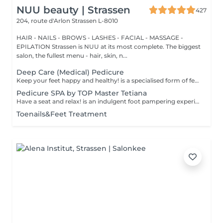
NUU beauty | Strassen
427
204, route d'Arlon
Strassen L-8010
HAIR - NAILS - BROWS - LASHES - FACIAL - MASSAGE -
EPILATION Strassen is NUU at its most complete. The biggest
salon, the fullest menu - hair, skin, n...
Deep Care (Medical) Pedicure
Keep your feet happy and healthy! is a specialised form of feet treatment where a nail master eliminates such problems as calluses, cracks and deformed nails etc. How is Deep Care (Medical) Pedicure done? - problem is identified - feet are disinfected and softened - calloused skin is removed - nail plate is treated - skin is treated - medical cream is applied Age restrictions: recommended to do from 16 years. Post procedure recommendations: professional home care is recommended after the procedure. Frequency: once in 3-4 weeks.
Pedicure SPA by TOP Master Tetiana
Have a seat and relax! is an indulgent foot pampering experience that typically includes exfoliation of the feet, using a foot scrub and a combination of moisturising products. Our masters do edged pedicure. How is a pedicure spa done? - feet are cleansed and soaked - nails are cut, your nail plate is shaped and filed - feet are sunk in water - scrub is applied on feet - mask is applied - the cuticle and side ridges are corrected - heels are cleaned - cuticle oil and feet cream are applied Age restrictions: recommended to do from 14 years. Post procedure recommendations: there are no post recommendations for this procedure. Frequency: once in 3-4 weeks.
Toenails&Feet Treatment