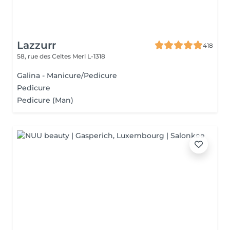
Lazzurr
418
58, rue des Celtes
Merl L-1318
Galina - Manicure/Pedicure
Pedicure
Pedicure (Man)