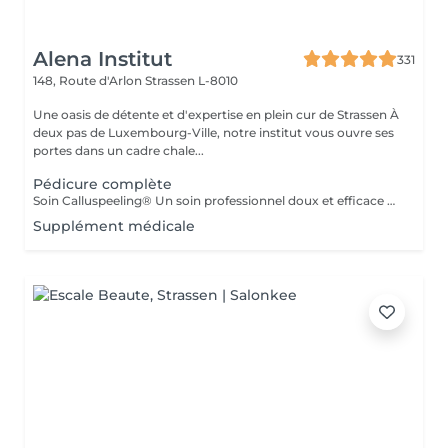
Alena Institut
331
148, Route d'Arlon
Strassen L-8010
Une oasis de détente et d'expertise en plein cur de Strassen À
deux pas de Luxembourg-Ville, notre institut vous ouvre ses
portes dans un cadre chale...
Pédicure complète
Soin Calluspeeling® Un soin professionnel doux et efficace qui élimine les callosités, talons secs et rugosités sans lame ni fraise. Les patches aux extraits végétaux lissent la peau, réparent en profondeur et laissent les pieds incroyablement doux dès la première séance.
Supplément médicale