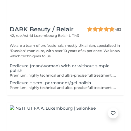
DARK Beauty / Belair
482
42, rue Astrid
Luxembourg Belair L-1143
We are a team of professionals, mostly Ukrainian, specialized in
"Russian" manicure, with over 10 years of experience. We know
which techniques to us...
Pedicure (man/woman) with or without simple
polish
Premium, highly technical and ultra-precise full treatment, performed mainly with an e-file to achieve a perfectly clean nail contour and apply the polish as close as possible, even slightly under the cuticle. This technique helps visually delay the regrowth by around 10 days. Visual result: -Extremely well-groomed nails, clean contours, flawless shape -Instagram / photo studio effect: neat, precise, with no visible dry skin Service content: -Removal of old semi-permanent and/or gel polish (if needed, please book accordingly this option via this screen) -Very meticulous preparation of the nail plate -Shape and file nails -Gentle cuticle care -Removal of dead skin -Heels are cleaned -Application of a transparent simple polish (if desired) OR application of your own simple polish (if needed, please book accordingly this option via this screen) -Application of cuticle oil and feet cream
Pedicure + semi-permanent/gel polish
Premium, highly technical and ultra-precise full treatment, performed mainly with an e-file to achieve a perfectly clean nail contour and apply the polish as close as possible, even slightly under the cuticle. This technique helps visually delay the regrowth by around 10 days. Visual result: -Extremely well-groomed nails, clean contours, flawless shape -Instagram / photo studio effect: neat, precise, with no visible dry skin A perfect solution for flawless and long-lasting nails: -The average durability is 6 weeks!! Service content: -Removal of old semi-permanent and/or gel polish (if needed, already include in this price/service) -Very meticulous preparation of the nail plate -Shape and file nails -Gentle cuticle care -Removal of dead skin -Heels are cleaned -Application of semi-permanent nail polish -Application of cuticle oil and feet cream Optional : -Price per nail for nail art on up to 5 nails (if so please book "WITH simple design") +3€/nail -Price for simple design (French, Chrome, Baby Boomer, Cat Eyes, Stickers, Foil) 6-10 nails -> +20€ -Price for complex design (3D, Hand drawings, Stamping, French with Chrome, Baby Boomer with Chrome, French with Cat Eyes) 6-10 nails -> +30€ -Price per nail extension/reconstruction, maximum 2 nails (if so please book "WITH extension/reconstruction") +10€/nail