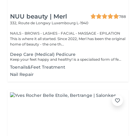
NUU beauty | Merl
788
332, Route de Longwy
Luxembourg L-1940
NAILS - BROWS - LASHES - FACIAL - MASSAGE - EPILATION
This is where it all started. Since 2022, Merl has been the original
home of beauty - the one th...
Deep Care (Medical) Pedicure
Keep your feet happy and healthy! is a specialised form of feet treatment where a nail master eliminates such problems as calluses, cracks and deformed nails etc. How is pedicure medical done? - problem is identified - feet are disinfected and softened - calloused skin is removed - nail plate is treated - skin is treated - medical cream is applied Age restrictions: recommended to do from 16 years. Post procedure recommendations: professional home care is recommended after the procedure. Frequency: once in 3-4 weeks.
Toenails&Feet Treatment
Nail Repair