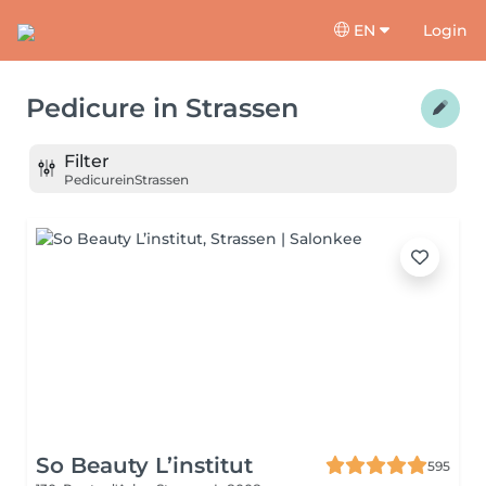
EN
Login
Pedicure
in
Strassen
Filter
Pedicure
in
Strassen
So Beauty L’institut
595