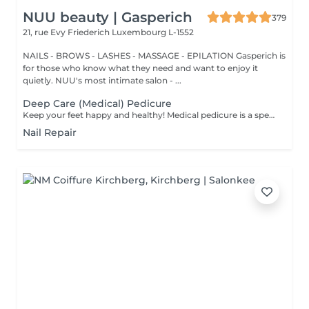
NUU beauty | Gasperich
379
21, rue Evy Friederich
Luxembourg L-1552
NAILS - BROWS - LASHES - MASSAGE - EPILATION Gasperich is
for those who know what they need and want to enjoy it
quietly. NUU's most intimate salon - ...
Deep Care (Medical) Pedicure
Keep your feet happy and healthy! Medical pedicure is a specialised form of feet treatment where a nail master eliminates such problems as calluses, cracks and deformed nails etc. How is pedicure medical done? - problem is identified - feet are disinfected and softened - calloused skin is removed - nail plate is treated - skin is treated - medical cream is applied Age restrictions: recommended to do from 16 years. Post procedure recommendations: professional home care is recommended after the procedure. Frequency: once in 3-4 weeks.
Nail Repair