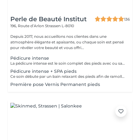
Perle de Beauté Institut
136
196, Route d’Arlon
Strassen L-8010
Depuis 2017, nous accueillons nos clientes dans une
atmosphère élégante et apaisante, ou chaque soin est pensé
pour révéler votre beauté et vous offri...
Pédicure intense
La pédicure intense est le soin complet des pieds avec ou sans souci particulier. Elle comprend: bain de pieds, pousse et coupe des cuticules, coupe et limage des ongles, travail des callosités et/ou cors au bistouri/crédo, rape, massage avec crème de soin.
Pédicure intense + SPA pieds
Ce soin débute par un bain relaxant des pieds afin de ramollir la peau et favoriser la détente. Il se poursuit par la coupe et le limage des ongles, ainsi que le retrait minutieux des cuticules. Un travail approfondi est ensuite effectué pour éliminer les peaux mortes sur l'ensemble du pied. Si nécessaire, les cors sont également traités pour des pieds parfaitement lisses et soignés. Nous terminons par une gommage, hydratation accompagnée d'un massage relaxant, laissant les pieds doux, nourris et revitalisés.
Première pose Vernis Permanent pieds