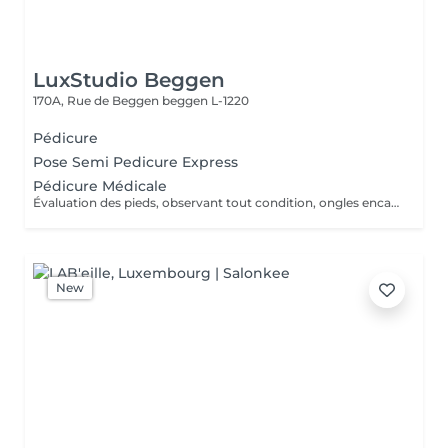
LuxStudio Beggen
170A, Rue de Beggen
beggen L-1220
Pédicure
Pose Semi Pedicure Express
Pédicure Médicale
Évaluation des pieds, observant tout condition, ongles encarnes, cour, callosités ! En cas de infections, champignons, micose ou les problèmes cotanés, recomandez une visite chez le podologue si necessaire. Desinfection des Pieds avec solution antiseptique. Retrait du Vernis Précédent avec un dissolvant pour nettoyer complètement les ongles des pieds. Coupez, desencarnes et Modelez les ongles avec une pance et lime, Pousses les Cuticules avec batone pour repousser doucement vers l'arrière et coupez les excès, Coupez avec bisturi les callosites si necessaire Traitement avec une rape pour eliminer les cellules mortes et les callosites, sans besoin d'immersion dans l'eau. Application d'un gommage supplementaire si necessaire. Hydratation Intense avec crème et les cuticules pour maintenir la peau douce, Appliquez une base transparent pour protéger les ongles. Attendez suffisamment de tempos pour sèc
New