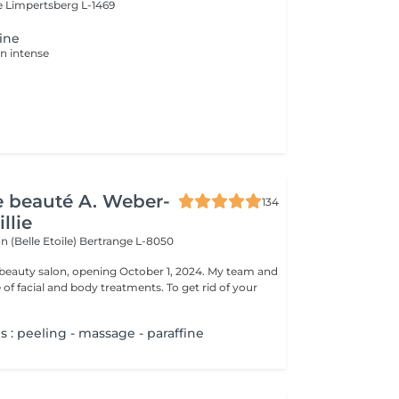
e
Limpertsberg L-1469
fine
on intense
de beauté A. Weber-
134
llie
n (Belle Etoile)
Bertrange L-8050
eauty salon, opening October 1, 2024. My team and
ge of facial and body treatments. To get rid of your
 : peeling - massage - paraffine