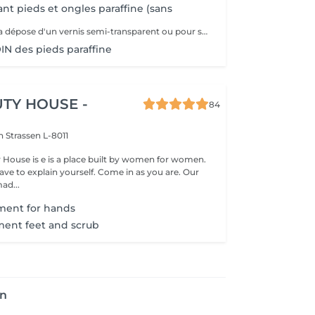
nt pieds et ongles paraffine (sans
Soin idéal après la dépose d'un vernis semi-transparent ou pour simplement nourrir les pieds et les ongles
N des pieds paraffine
TY HOUSE -
84
on
Strassen L-8011
y House is e is a place built by women for women.
ve to explain yourself. Come in as you are. Our
ad...
tment for hands
tment feet and scrub
en