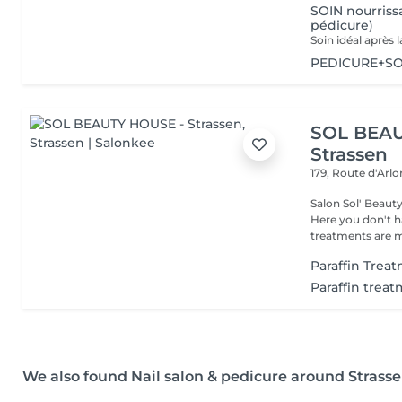
SOIN nourrissa
pédicure)
PEDICURE+SOI
SOL BEAU
Strassen
179, Route d'Arl
Salon Sol' Beaut
Here you don't ha
treatments are m
Paraffin Trea
Paraffin trea
We also found Nail salon & pedicure around Strass