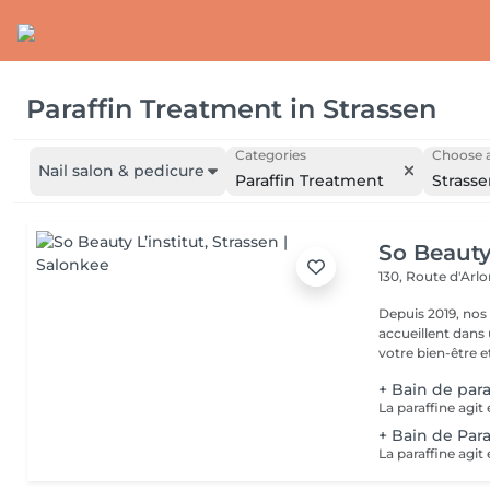
Paraffin Treatment
in
Strassen
Categories
Choose a
Nail salon & pedicure
Paraffin Treatment
Strass
So Beauty 
130, Route d'Arl
Depuis 2019, nos
accueillent dans
votre bien-être et 
+ Bain de para
+ Bain de Para