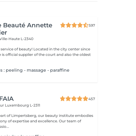
de Beauté Annette
597
ier
Ville-Haute L-2340
ty! Located in the city center since
e is official supplier of the court and also the oldest
 : peeling - massage - paraffine
 FAIA
457
eur
Luxembourg L-2311
eart of Limpertsberg, our beauty institute embodies
of expertise and excellence. Our team of
sio...