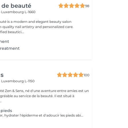
r de beauté
98
e
Luxembourg L-1660
auté is a modern and elegant beauty salon
-quality nail artistry and personalized care.
ied beautici...
tment
 treatment
ns
100
n
Luxembourg L-1150
auté Zen & Sens, né d'une aventure entre amies est un
agréable au service de la beauté. Il est situé à
.
 pieds
Permet de réparer, hydrater l'épiderme et d'adoucir les pieds abimés ou désséchés. Parfait lors d'une pédicure.