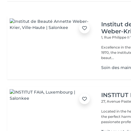
Institut 
Weber-Kr
1, Rue Philippe II
Excellence in the service of beau
1970, the institut
beaut...
Soin des mains
INSTITUT
27, Avenue Past
Located in the h
the perfect harmony 
passionate profes