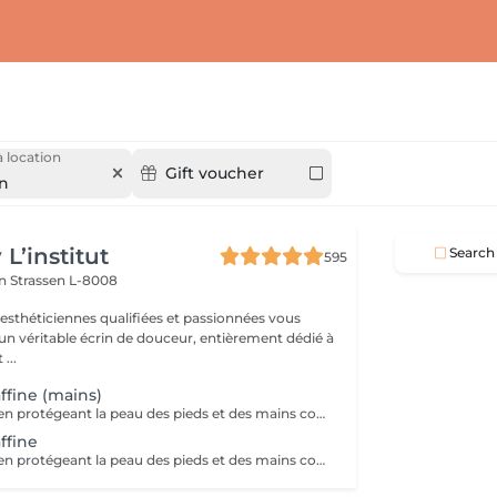
 location
Gift voucher
en
L’institut
Search
595
on
Strassen L-8008
 esthéticiennes qualifiées et passionnées vous
 un véritable écrin de douceur, entièrement dédié à
...
ffine (mains)
La paraffine agit en protégeant la peau des pieds et des mains contre les agressions extérieures. Sa capacité de rétention d'eau favorise l'hydratation de la peau. Le traitement à la paraffine est idéal pour avoir des membres lisses. En effet, ce produit procure un effet rajeunissant à la peau, en plus de l'adoucir. Ce traitement est ainsi surtout recommandé à toute personne ayant la peau sèche.
ffine
La paraffine agit en protégeant la peau des pieds et des mains contre les agressions extérieures. Sa capacité de rétention d'eau favorise l'hydratation de la peau. Le traitement à la paraffine est idéal pour avoir des membres lisses. En effet, ce produit procure un effet rajeunissant à la peau, en plus de l'adoucir. Ce traitement est ainsi surtout recommandé à toute personne ayant la peau sèche.