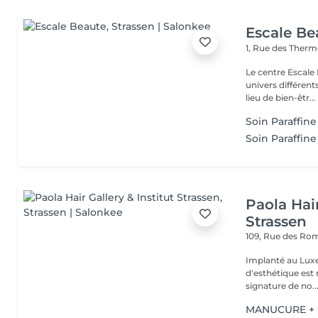
Escale Be
1, Rue des Ther
Le centre Escale
univers différents. A l'étage, profitez d'une atmosphère rela
lieu de bien-êtr...
Soin Paraffine
Soin Paraffine
Paola Hair
Strassen
109, Rue des Ro
Implanté au Luxe
d'esthétique est 
signature de no..
MANUCURE + S