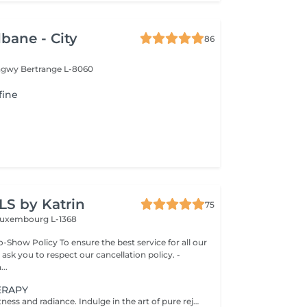
lbane - City
86
ongwy
Bertrange L-8060
fine
LS by Katrin
75
uxembourg L-1368
-Show Policy To ensure the best service for all our
 ask you to respect our cancellation policy. -
..
ERAPY
The secret to softness and radiance. Indulge in the art of pure rejuvenation with our Paraffin Therapy a deeply nourishing ritual designed to restore silky smoothness and elegant suppleness to your hands or feet. Your experience includes: Refining scrub gently polishes and renews the skin's texture Nourishing cream massage envelops your skin in moisture and relaxation Warm paraffin cocoon seals in hydration while improving circulation and elasticity The result: Satin-soft skin, restored comfort, and a youthful glow that lasts. Perfect as a standalone treatment or the ultimate finishing touch to your manicure or pedicure. A moment of warmth, luxury, and renewal your skin deserves nothing less. Recommended Frequency: For beautifully soft, hydrated skin, enjoy one paraffin therapy session per week for the first few treatments, then every 23 weeks to maintain lasting smoothness and radiance. Contraindications: Not recommended in case of open wounds, inflammation, skin irritation, or infection. Always ensure the skin is healthy and comfortable before treatment.