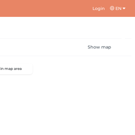
Login
EN
Show map
 in map area