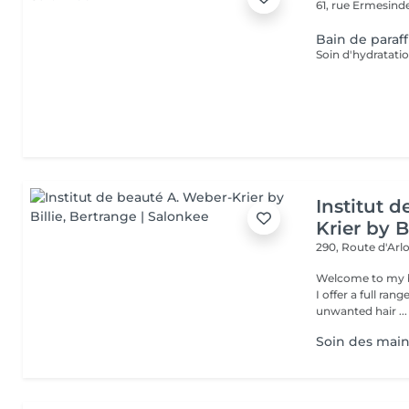
61, rue Ermesind
Bain de paraf
Soin d'hydratati
Institut 
Krier by Bi
290, Route d'Arlo
Welcome to my b
I offer a full ran
unwanted hair ...
Soin des mains