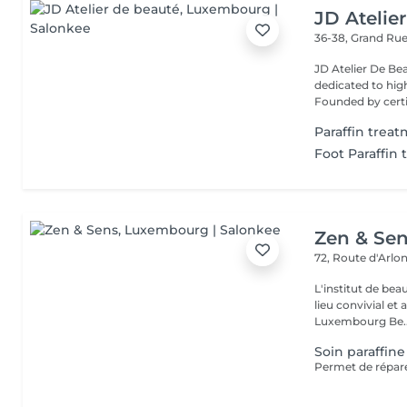
JD Atelie
36-38, Grand Ru
JD Atelier De Be
dedicated to high
Founded by certif
Paraffin trea
Foot Paraffin
Zen & Se
72, Route d'Arlo
L'institut de be
lieu convivial et 
Luxembourg Be..
Soin paraffine