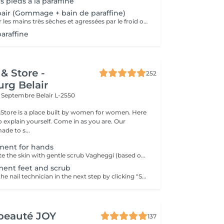
 pieds a la paraffine
air (Gommage + bain de paraffine)
Soin intense pour les mains très sèches et agressées par le froid ou les produits. Comprend le limage des ongles, la pousse et la coupe des cuticules, gommage, masque à la paraffine de 10 minutes et massage avec une crème de soin. Application d'une base transparente si désirée.
araffine
& Store -
252
rg Belair
x Septembre
Belair L-2550
&Store is a place built by women for women. Here
explain yourself. Come in as you are. Our
ade to s...
tment for hands
1. First we exfoliate the skin with gentle scrub Vagheggi (based on brown sugar and ground coffee that have an exfoliating effect; also it includes detoxifying green clay) 2. After, we apply hydrating cream Vagheggi (that includes coconut oil and cocoa butter, vitamin E and moisturising hyaluronic acid) - it's amazing for nourishing and hydrating. 3. The last step is the paraffin wax itself. You gently dip a few times your hand into the warm melted paraffin. It builds up a thick, warm "glove" of wax. 4. Once the wax layers are set, the hand is wrapped in a protective plastic liner and then placed into a soft glove. This insulates the heat and allows the moisture to be absorbed. For 15-20 min you have time to rest and relax. 5. The final step is to remove everything and your hands are ready, fully nourished. Depending on your skin and desire, you can repeat this treatment 2-4 time once a week or 2 weeks to get a cumulative effect. Advantages: Deeply nourishes dry skin, restores elasticity, and provides a "velvet skin" effect. Ideal after winter.
tment feet and scrub
You can choose the nail technician in the next step by clicking "Select employee". 1. First we exfoliate the skin with gentle scrub Vagheggi (based on brown sugar and ground coffee that have an exfoliating effect; also it includes detoxifying green clay) 2. After, we apply hydrating cream Vagheggi (that includes coconut oil and cocoa butter, vitamin E and moisturising hyaluronic acid) - it's amazing for nourishing and hydrating. 3. The last step is the paraffin wax itself. You gently dip a few times your foot into the warm melted paraffin. It builds up a thick, warm "glove" of wax. 4. Once the wax layers are set, the foot is wrapped in a protective plastic liner and then placed into a soft glove. This insulates the heat and allows the moisture to be absorbed. For 15-20 min you have time to rest and relax. 5. The final step is to remove everything and your feet are ready, fully nourished. Depending on your skin and desire, you can repeat this treatment 2-4 time once a week or 2 weeks to get a cumulative effect. Advantages: Deeply nourishes dry skin, restores elasticity, and provides a "velvet skin" effect. Ideal after winter.
beauté JOY
137