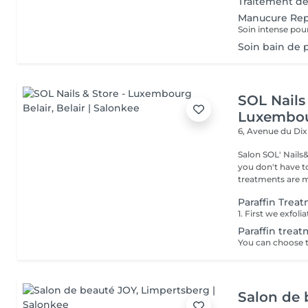
Traitement des
Manucure Rep
Soin bain de p
SOL Nails 
Luxembou
6, Avenue du Di
Salon SOL' Nails
you don't have to 
treatments are m
Paraffin Trea
Paraffin trea
Salon de 