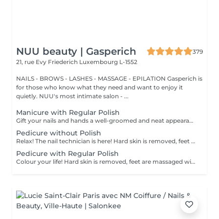
NUU beauty | Gasperich
379
21, rue Evy Friederich
Luxembourg L-1552
NAILS - BROWS - LASHES - MASSAGE - EPILATION Gasperich is
for those who know what they need and want to enjoy it
quietly. NUU's most intimate salon - ...
Manicure with Regular Polish
Gift your nails and hands a well-groomed and neat appearance! Your technician will effectively remove dead skin cells, shape and file nails, and buff the outer surface. A regular nail polish is applied at the end of this treatment. Our masters do edged, hardware, or combined manicure. How is manicure with simple nail polish done? - rough skin is removed - the shape of the nail plate is corrected - the cuticle and side ridges are corrected - nail polish is applied - cuticle oil and hand cream are applied Age restrictions: recommended to do from 14 years. Post procedure recommendations: there are no post recommendations for this procedure. Frequency: once in 3 weeks.
Pedicure without Polish
Relax! The nail technician is here! Hard skin is removed, feet are massaged with deep conditioning creams leaving them softer and smoother. Cuticle will be neat and tidy and toenails will be perfectly shaped. Our masters do hardware pedicure. How is pedicure without polish done? - rough skin is removed - the shape of the nail plate is corrected - heels are cleaned - the cuticle and side ridges are corrected - cuticle oil and feet cream are applied Age restrictions: recommended to do from 14 years. Post procedure recommendations: there are no post recommendations for this procedure. Frequency: once in 3-4 weeks.
Pedicure with Regular Polish
Colour your life! Hard skin is removed, feet are massaged with deep conditioning creams leaving them softer and smoother. Cuticle will be neat and tidy and toenails will be perfectly shaped. A regular nail polish is applied at the end of this treatment. Our masters do hardware pedicure. How is pedicure + simple nail polish done? - rough skin is removed - the shape of the nail plate is corrected - heels are cleaned - the cuticle and side ridges are corrected - nail polish is applied - cuticle oil and feet cream is applied Age restrictions: recommended to do from 14 years. Post procedure recommendations: there are no post recommendations for this procedure. Frequency: once in 3-4 weeks.