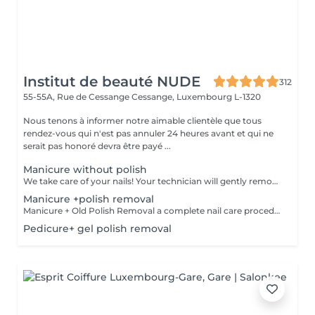
Institut de beauté NUDE
312
55-55A, Rue de Cessange
Cessange, Luxembourg L-1320
Nous tenons à informer notre aimable clientèle que tous
rendez-vous qui n'est pas annuler 24 heures avant et qui ne
serait pas honoré devra être payé ...
Manicure without polish
We take care of your nails! Your technician will gently remove dead skin cells, shape and file your nails, and buff the outer surface for a smooth, natural finish. Our masters offer edged, hardware, or combined manicures, depending on your preferences. How is a manicure without polish done? - rough skin is gently removed - the shape of the nail plate is delicately corrected - the cuticle and side ridges are carefully tidied up - cuticle oil and hand cream are applied to nourish and hydrate Age restrictions: recommended from 14 years and up. Post procedure recommendations: no special post-care needed for this treatment. Frequency: once every 2 weeks.
Manicure +polish removal
Manicure + Old Polish Removal a complete nail care procedure We do not perform polish removal without proper cuticle and sidewall treatment. We can't let you leave with uneven nails or overgrown cuticles, so we always ensure comprehensive care for your hands. What's included: Gentle removal of old polish Nail plate preparation Cuticle and sidewall treatment Optional add-ons: Japanese manicure for deep care Transparent strengthening polish for extra protection
Pedicure+ gel polish removal