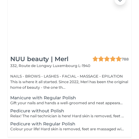
NUU beauty | Merl
788
332, Route de Longwy
Luxembourg L-1940
NAILS - BROWS - LASHES - FACIAL - MASSAGE - EPILATION
This is where it all started. Since 2022, Merl has been the original
home of beauty - the one th...
Manicure with Regular Polish
Gift your nails and hands a well-groomed and neat appearance! Your technician will effectively remove dead skin cells, shape and file nails, and buff the outer surface. A regular nail polish is applied at the end of this treatment. Our masters do edged, hardware, or combined manicure. How is manicure with simple nail polish done? - rough skin is removed - the shape of the nail plate is corrected - the cuticle and side ridges are corrected - nail polish is applied - cuticle oil and hand cream are applied Age restrictions: recommended to do from 14 years. Post procedure recommendations: there are no post recommendations for this procedure. Frequency: once in 3 weeks.
Pedicure without Polish
Relax! The nail technician is here! Hard skin is removed, feet are massaged with deep conditioning creams leaving them softer and smoother. Cuticle will be neat and tidy and toenails will be perfectly shaped. Our masters do hardware pedicure. How is pedicure without polish done? - rough skin is removed - the shape of the nail plate is corrected - heels are cleaned - the cuticle and side ridges are corrected - cuticle oil and feet cream are applied Age restrictions: recommended to do from 14 years. Post procedure recommendations: there are no post recommendations for this procedure. Frequency: once in 3-4 weeks.
Pedicure with Regular Polish
Colour your life! Hard skin is removed, feet are massaged with deep conditioning creams leaving them softer and smoother. Cuticle will be neat and tidy and toenails will be perfectly shaped. A regular nail polish is applied at the end of this treatment. Our masters do hardware pedicure. How is pedicure + simple nail polish done? - rough skin is removed - the shape of the nail plate is corrected - heels are cleaned - the cuticle and side ridges are corrected - nail polish is applied - cuticle oil and feet cream is applied Age restrictions: recommended to do from 14 years. Post procedure recommendations: there are no post recommendations for this procedure. Frequency: once in 3-4 weeks.