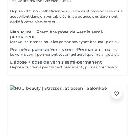
130, Route d'Arlon
Strassen L-8008
Depuis 2019, nos esthéticiennes qualifiées et passionnées vous
accueillent dans un véritable écrin de douceur, entièrement
dédié à votre bien-être et ...
Manucure + Première pose de vernis semi-
permanent
Manucure intense pour les personnes ayant beaucoup de cuticules + appliquer vernis semi permanent.
Première pose de Vernis semi-Permanent mains
Le vernis semi-permanent est un gel acrylique mélangé à du vernis, appliqué sur l'ongle et durci par des UV. Il a la même texture qu'un vernis classique, est aussi liquide et a encore plus de brillance. Il reste impeccable, sans ternir et sans s'écailler jusqu'à 18 jours.
Dépose + pose de vernis semi-permanent
Dépose du vernis permanent précédent , plus sa nouvelle pose.