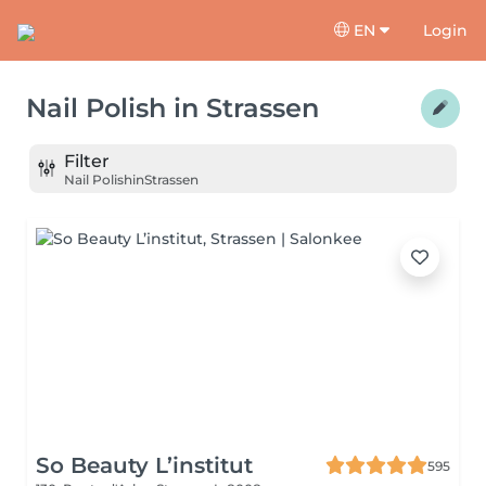
EN
Login
Nail Polish
in
Strassen
Filter
Nail Polish
in
Strassen
So Beauty L’institut
595