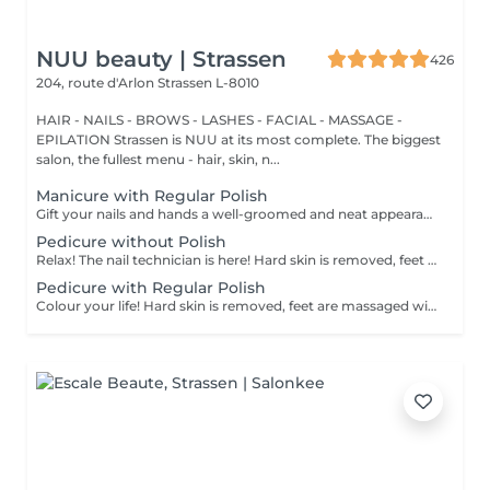
NUU beauty | Strassen
426
204, route d'Arlon
Strassen L-8010
HAIR - NAILS - BROWS - LASHES - FACIAL - MASSAGE -
EPILATION Strassen is NUU at its most complete. The biggest
salon, the fullest menu - hair, skin, n...
Manicure with Regular Polish
Gift your nails and hands a well-groomed and neat appearance! Your technician will effectively remove dead skin cells, shape and file nails, and buff the outer surface. A regular nail polish is applied at the end of this treatment. Our masters do edged, hardware, or combined manicure. How is manicure with simple nail polish done? - rough skin is removed - the shape of the nail plate is corrected - the cuticle and side ridges are corrected - nail polish is applied - cuticle oil and hand cream are applied Age restrictions: recommended to do from 14 years. Post procedure recommendations: there are no post recommendations for this procedure. Frequency: once in 3 weeks.
Pedicure without Polish
Relax! The nail technician is here! Hard skin is removed, feet are massaged with deep conditioning creams leaving them softer and smoother. Cuticle will be neat and tidy and toenails will be perfectly shaped. Our masters do hardware pedicure. How is pedicure without polish done? - rough skin is removed - the shape of the nail plate is corrected - heels are cleaned - the cuticle and side ridges are corrected - cuticle oil and feet cream are applied Age restrictions: recommended to do from 14 years. Post procedure recommendations: there are no post recommendations for this procedure. Frequency: once in 3-4 weeks.
Pedicure with Regular Polish
Colour your life! Hard skin is removed, feet are massaged with deep conditioning creams leaving them softer and smoother. Cuticle will be neat and tidy and toenails will be perfectly shaped. A regular nail polish is applied at the end of this treatment. Our masters do hardware pedicure. How is pedicure + simple nail polish done? - rough skin is removed - the shape of the nail plate is corrected - heels are cleaned - the cuticle and side ridges are corrected - nail polish is applied - cuticle oil and feet cream is applied Age restrictions: recommended to do from 14 years. Post procedure recommendations: there are no post recommendations for this procedure. Frequency: once in 3-4 weeks.