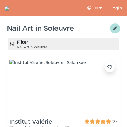
EN
Login
Nail Art
in
Soleuvre
Filter
Nail Art
in
Soleuvre
Institut Valérie
434