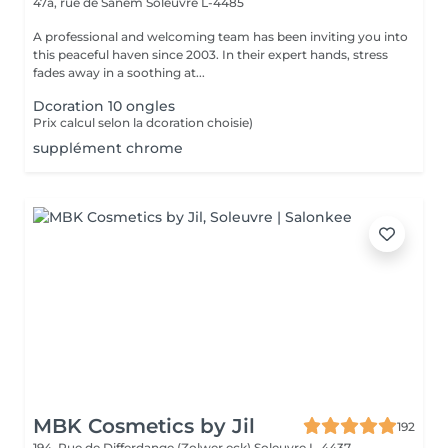
47a, rue de Sanem
Soleuvre L-4485
A professional and welcoming team has been inviting you into
this peaceful haven since 2003. In their expert hands, stress
fades away in a soothing at...
Dcoration 10 ongles
Prix calcul selon la dcoration choisie)
supplément chrome
MBK Cosmetics by Jil
192
194, Rue de Differdange (Zolwer eck)
Soleuvre L-4437