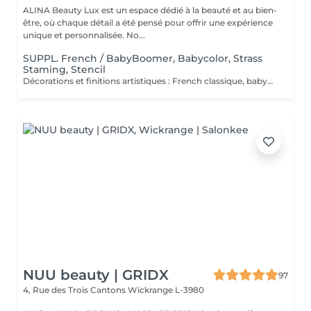
ALINA Beauty Lux est un espace dédié à la beauté et au bien-
être, où chaque détail a été pensé pour offrir une expérience
unique et personnalisée. No...
SUPPL. French / BabyBoomer, Babycolor, Strass
Staming, Stencil
Décorations et finitions artistiques : French classique, babyboomer, dégradés de couleur, strass, effets chrome, stamping ou stencil. Ces prestations sont des suppléments optionnels, à ajouter au moment de la prise de rendez-vous ou directement au salon selon le choix final de la cliente. Le tarif peut varier selon la complexité du design ou le nombre d'ongles décorés.
NUU beauty | GRIDX
97
4, Rue des Trois Cantons
Wickrange L-3980