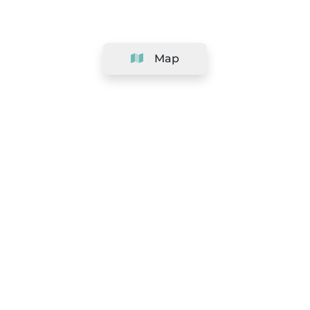
Map
Company
Support
Team
&
Careers
Information for salons
Legal
Exercise withdrawal right
Terms and conditions