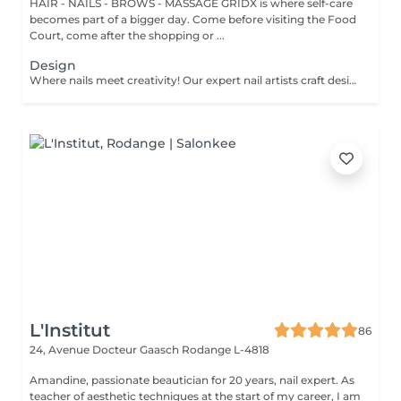
HAIR - NAILS - BROWS - MASSAGE GRIDX is where self-care
becomes part of a bigger day. Come before visiting the Food
Court, come after the shopping or ...
Design
Where nails meet creativity! Our expert nail artists craft designs of any complexity, bringing your vision to life with precision and artistry. Whether you're dreaming of a classic French, a chic gradient, or intricate drawings on any number of nails, we've got you covered. For a flawless french, stunning chrome powder, or elegant baby boomer (gradient) effect, we ensure that every nail is a work of art. Prefer a unique touch on just a few nails? No problem! You can choose to personalise your design, creating a one-of-a-kind look that's as individual as you are. Let your nails speak your style!
L'Institut
86
24, Avenue Docteur Gaasch
Rodange L-4818
Amandine, passionate beautician for 20 years, nail expert. As
teacher of aesthetic techniques at the start of my career, I am