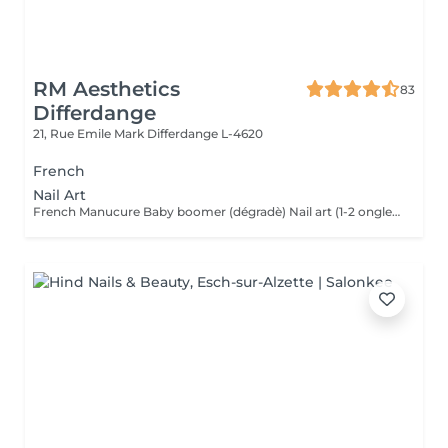
RM Aesthetics
83
Differdange
21, Rue Emile Mark
Differdange L-4620
French
Nail Art
French Manucure Baby boomer (dégradè) Nail art (1-2 ongle) Nail art complet (tous les ongles) Strass/Bijoux Effet chrome/ glazed/ pearl