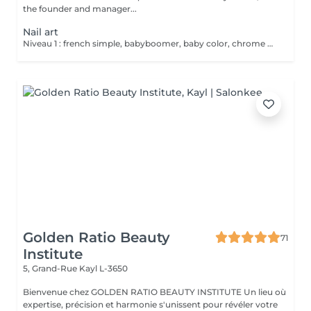
the founder and manager...
Nail art
Niveau 1 : french simple, babyboomer, baby color, chrome uni, effet marbre, feuille d'or, nail art graphique une couleur, strass simple, effet bloom Niveau 2 : effet pull, incrustations de paillettes, dégradé 2 couleurs, strass complexe, effet turtoise, nail art graphique 2 couleurs. Niveau 3 : french reverse, french revisitée, 3D chrome, combinaison nail art, 3D sculp Niveau 4 : sur devis
Golden Ratio Beauty
71
Institute
5, Grand-Rue
Kayl L-3650
Bienvenue chez GOLDEN RATIO BEAUTY INSTITUTE Un lieu où
expertise, précision et harmonie s'unissent pour révéler votre