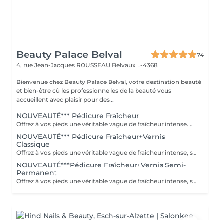
Beauty Palace Belval
74
4, rue Jean-Jacques ROUSSEAU
Belvaux L-4368
Bienvenue chez Beauty Palace Belval, votre destination beauté
et bien-être où les professionnelles de la beauté vous
accueillent avec plaisir pour des...
NOUVEAUTÉ*** Pédicure Fraîcheur
Offrez à vos pieds une véritable vague de fraîcheur intense. Ce rituel associe un gommage au sel et à l'amande douce, un bain effervescent relaxant et rafraîchissant, puis un soin à l'effet glacial appliqué jusqu'aux mollets. Dès l'application, une sensation de froid intense enveloppe les pieds et les jambes pour un effet frais, léger et incroyablement revigorant. Le soin incontournable de l'été pour des pieds doux et une sensation glaciale irrésistible.
NOUVEAUTÉ*** Pédicure Fraîcheur+Vernis
Classique
Offrez à vos pieds une véritable vague de fraîcheur intense, sublimée par la pose d'un vernis classique. Ce rituel associe un gommage au sel et à l'amande douce, un bain effervescent relaxant et rafraîchissant, puis un soin à l'effet glacial appliqué jusqu'aux mollets. Une sensation de froid intense et revigorante, idéale pour les pieds fatigués ou simplement pour profiter d'un pur moment de fraîcheur pendant l'été. Des pieds doux, parfaitement soignés, élégamment vernis et une sensation glaciale irrésistible.
NOUVEAUTÉ***Pédicure Fraîcheur+Vernis Semi-
Permanent
Offrez à vos pieds une véritable vague de fraîcheur intense, sublimée par la pose d'un semi-permanent longue tenue. Ce rituel associe un gommage au sel et à l'amande douce, un bain effervescent relaxant et rafraîchissant, puis un soin à l'effet glacial appliqué jusqu'aux mollets. Une sensation de froid intense et revigorante, idéale pour les pieds fatigués ou simplement pour profiter d'un pur moment de fraîcheur pendant l'été. Des pieds doux, parfaitement soignés, une couleur brillante longue tenue et une sensation glaciale irrésistible.