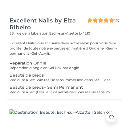
Excellent Nails by Elza
197
Ribeiro
58, rue de la Liberation
Esch-sur-Alzette L-4210
Excellent Nails vous accueille dans notre salon pour vous faire
profiter de toute notre expertise en matière d Onglerie: -Semi-
permanent -Gel -Acryli...
Réparation Ongle
Réparation d'ongle en Gel Prix par ongle
Beauté de pieds
Pédicure à Sec Soin réalisé sans immersion dans l'eau, idéal pour une meilleure durabilité et hygiène. Comprend le retrait des peaux mortes, la beauté des cuticules.
Beauté de pieds+ Semi Permanent
Pédicure à Sec (1 couleur de vernis gel) Soin réalisé sans immersion dans l'eau, idéal pour une meilleure durabilité et hygiène. Comprend le retrait des peaux mortes, la beauté des cuticules, une hydratation profonde des pieds et l'application de vernis gel d'une seule couleur. Toutes autres techniques ou décorations seront comptées séparément.