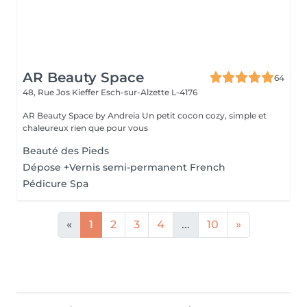
AR Beauty Space
64
48, Rue Jos Kieffer
Esch-sur-Alzette L-4176
AR Beauty Space by Andreia Un petit cocon cozy, simple et
chaleureux rien que pour vous
Beauté des Pieds
Dépose +Vernis semi-permanent French
Pédicure Spa
«
1
2
3
4
...
10
»