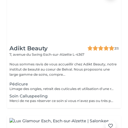
Adikt Beauty
311
7, avenue du Swing
Esch-sur-Alzette L-4367
Nous sommes ravis de vous accueillir chez Adikt Beauty, notre
institut de beauté au coeur de Belval. Nous proposons une
large gamme de soins, compre...
Pédicure
Limage des ongles, retrait des cuticules et utilisation d'une râpe spécifique pour éliminer les callosités
Soin Calluspeeling
Merci de ne pas réserver ce soin si vous n'avez pas ou très peu de callosités !!! Limage des ongles, retrait des cuticules, application du soin Calluspeeling qui va éliminer les callosités afin de retrouver des pieds lisses, doux et hydratés. Contre-indications : coupures, ampoules, hyperhidrose, peau irritée, diabète, grossesse (se diriger vers la pédicure)