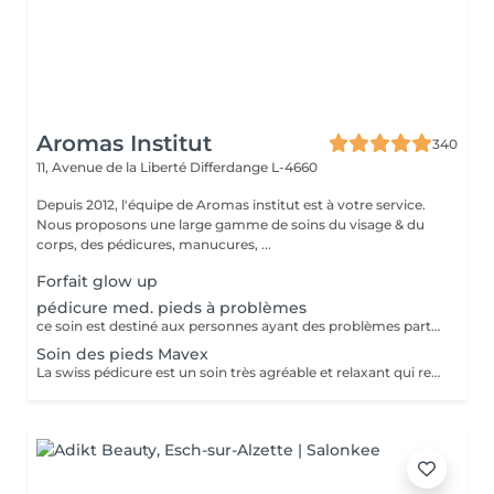
Aromas Institut
340
11, Avenue de la Liberté
Differdange L-4660
Depuis 2012, l'équipe de Aromas institut est à votre service.
Nous proposons une large gamme de soins du visage & du
corps, des pédicures, manucures, ...
Forfait glow up
pédicure med. pieds à problèmes
ce soin est destiné aux personnes ayant des problèmes particuliers aux pieds. vernis non inclus
Soin des pieds Mavex
La swiss pédicure est un soin très agréable et relaxant qui redonne aux pieds une nouvelle douceur et une splendeur extraordinaire. Idéal pour les pieds à problèmes tels que les callosités et crevasses. Pose vernis inclus. Nous vous prions de bien vouloir respecter votre rendez-vous. En prenant rendez-vous, vous occupez une place, dont une autre personne aurait éventuellement besoin. Tout rendez-vous non annulé 24h en avance, est susceptible d'être facturé. (Si vous ne pouvez pas vous présenter à votre RDV, proposez-le éventuellement à un proche ou à un ami) Toute l'équipe de Aromas Institut vous remercie pour votre respect et votre compréhension.