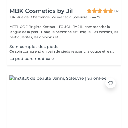
MBK Cosmetics by Jil
192
194, Rue de Differdange (Zolwer eck)
Soleuvre L-4437
METHODE Brigitte Kettner - TOUCH BY JIL, comprendre la
langue de la peau! Chaque personne est unique. Les besoins, les
particularités, les opinions et...
Soin complet des pieds
Ce soin comprend un bain de pieds relaxant, la coupe et le soin des ongles, le traitement des ongles épaissis, l'élimination des callosités et des cors,le soin des talons secs et abîmés, une hydratation nourrissante ainsi qu'un massage de confort en fin de soin.
La pedicure medicale