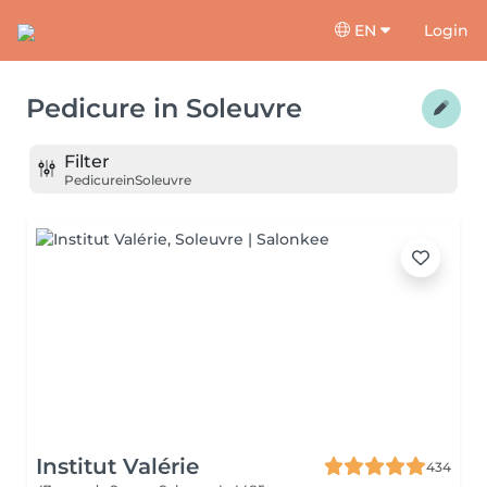
EN
Login
Pedicure
in
Soleuvre
Filter
Pedicure
in
Soleuvre
Institut Valérie
434