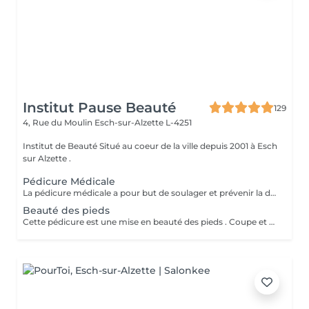
Institut Pause Beauté
129
4, Rue du Moulin
Esch-sur-Alzette L-4251
Institut de Beauté Situé au coeur de la ville depuis 2001 à Esch
sur Alzette .
Pédicure Médicale
La pédicure médicale a pour but de soulager et prévenir la douleur, mais également les effets secondaires des pathologies. Cors, durillons, crevasses ou il-de-perdrix sont ainsi traités par une pédicure médicale. Une séance de pédicure médicale en institut se déroule comme suit : Le pied sera désinfecté à lalcool, puis examiné afin de déterminer quels sont les problèmes à traiter ; Une solution antiseptique et détergente (H.A.C.) sera vaporisée sur les pieds ; Les ongles sont doffice coupés, limés et dégagés sur les côtés; Lablation de cors ou durillons se fait en douceur, à laide dun bistouri ; Un ponçage des talons adoucit la peau ; Une désinfection de lensemble du pied se fait à la fin du traitement ; Le pied est séché puis massé avec une crème naturelle spécifique pour les pieds ; Si des zones de risques dinfection persistent, de la pommade antibiotique Fucidin ® est appliquée. Des mèches sont placées en cas d'ongles incarnés. Plusieurs rendez-vous sont à prévoir pour certaines affections telles que les cors (un rendez-vous 7 jours plus tard). Les durillons, ongles incarnés, ils-de-perdrix demandent une certaine régularité (une fois par mois environ) car leur repousse est douloureuse. A noter que le matériel destiné aux soins plantaires est stérilisé par ultrasons, UV et alcool. Pose Vernis: 10 ( Uniquement après un soin des pieds )
Beauté des pieds
Cette pédicure est une mise en beauté des pieds . Coupe et limage des ongles , nettoyage des replis péri-unguéaux et hydratation. (Sans durillons, ni ongles incarnés, ni corps...)