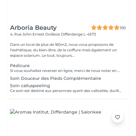
Arboria Beauty
392
4, Rue John Ernest Dolibois
Differdange L-4573
Dans un local de plus de 160m2, nous vous proposons de
l'esthétique, du bien-être, de la coiffure mais également un
espace solarium. Le tout, toujours...
Pédicure
Si vous souhaitez reverser en ligne, merci de nous noter en commentaire si vous avez sur vos ongles du vernis classique ou du vernis semi permanent.
Soin Douceur des Pieds Complémentaire
Soin calluspeeling
Ce soin est destiné aux personnes ayant des callosités, durillons et crevasses afin de retrouver des pieds sains,doux,lisses et parfaitement hydratés. La coupe des ongles et nettoyage des peaux est compris dedans.