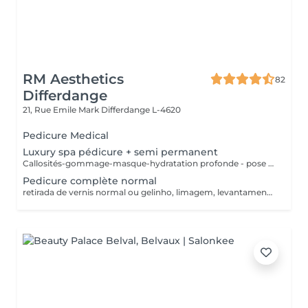
RM Aesthetics
82
Differdange
21, Rue Emile Mark
Differdange L-4620
Pedicure Medical
Luxury spa pédicure + semi permanent
Callosités-gommage-masque-hydratation profonde - pose semi permanent
Pedicure complète normal
retirada de vernis normal ou gelinho, limagem, levantamento de cuticulas e retirada, exfoliaçao e retirar callosidade, pose de verniz NORMAL retrait du vernis normal ou du semi permament, limage des ongles, décollage des cutivules et retrait, gommage, traiter des callosites, pose du vernis NORMAL