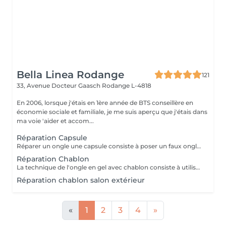
Bella Linea Rodange
121
33, Avenue Docteur Gaasch
Rodange L-4818
En 2006, lorsque j'étais en 1ère année de BTS conseillère en
économie sociale et familiale, je me suis aperçu que j'étais dans
ma voie 'aider et accom...
Réparation Capsule
Réparer un ongle une capsule consiste à poser un faux ongle sur l'ongle cassé afin qu'il se renforce lors de la repousse. Réparer avec une capsule est à privilégier lorsque l'ongle est très endommagé.
Réparation Chablon
La technique de l'ongle en gel avec chablon consiste à utiliser un vernis en gel spécialement formulé qui est durci sous une lumière UV ou LED pour un durcissement maximal. Le chablon, un type de moule, est utilisé pour poser le Gel et créer une extension afin d'épouser la courbe naturelle du lit de l'ongle.
Réparation chablon salon extérieur
«
1
2
3
4
»