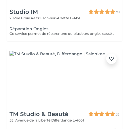
Studio IM
39
2, Rue Ernie Reitz
Esch-sur-Alzette L-4151
Réparation Ongles
Ce service permet de réparer une ou plusieurs ongles cassés ou abîmés, afin de retrouver une apparence harmonieuse et soignée. La réparation est valable uniquement jusqu'à 2 semaines après la pose. Au-delà de 2 semaines, une prestation de remplissage sera nécessaire.
TM Studio & Beauté
53
53, Avenue de la Liberté
Differdange L-4601