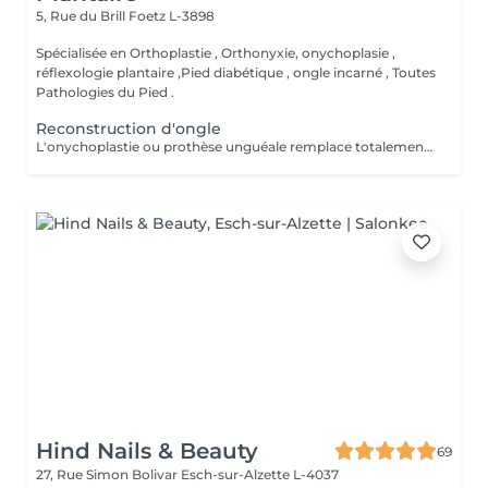
5, Rue du Brill
Foetz L-3898
Spécialisée en Orthoplastie , Orthonyxie, onychoplasie ,
réflexologie plantaire ,Pied diabétique , ongle incarné , Toutes
Pathologies du Pied .
Reconstruction d'ongle
L'onychoplastie ou prothèse unguéale remplace totalement ou partiellement l'ongle absent ou déformé. ongle mycosé Ce faux ongle est fabriqué à base d'une résine composite photopolymerisation sous forme de pâte transparente, devenant dure par photopolymérisation par une lampe LED Haute densité.
Hind Nails & Beauty
69
27, Rue Simon Bolivar
Esch-sur-Alzette L-4037