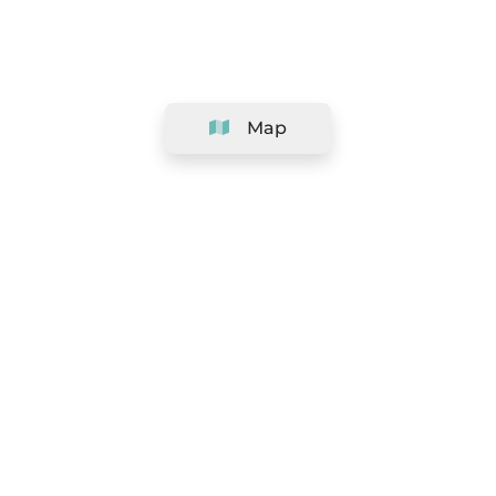
Map
Company
Support
Team
&
Careers
Information for salons
Legal
Exercise withdrawal right