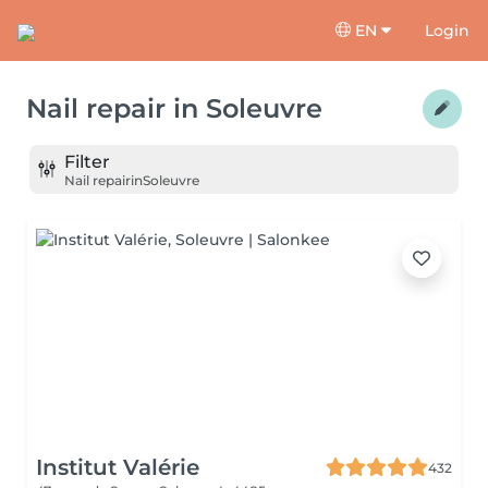
EN
Login
Nail repair
in
Soleuvre
Filter
Nail repair
in
Soleuvre
Institut Valérie
432