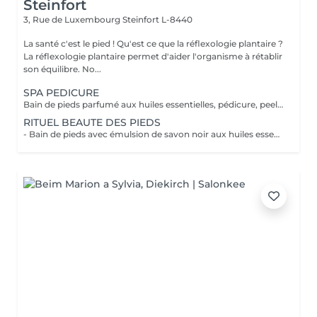
Steinfort
3, Rue de Luxembourg
Steinfort L-8440
La santé c'est le pied ! Qu'est ce que la réflexologie plantaire ?
La réflexologie plantaire permet d'aider l'organisme à rétablir
son équilibre. No...
SPA PEDICURE
Bain de pieds parfumé aux huiles essentielles, pédicure, peeling au sel senteur orientale, masque chaussettes, massage au beurre de karité
RITUEL BEAUTE DES PIEDS
- Bain de pieds avec émulsion de savon noir aux huiles essentielles méthode traditionnel marocaine - Gommage au sel senteur orientale - Collagène masque/chaussettes - Massage des pieds relaxant et défatigant activant ainsi la circulation sanguine et libérant toute les tensions au beurre de karité