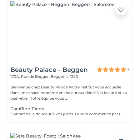
Beauty Palace - Beggen
13
170A, Rue de Beggen
Beggen L-1220
Bienvenue chez Beauty Palace Notre institut vous accueille
dans un espace moderne et chaleureux dédié à la beauté et au
bien-être. Notre équipe vous ...
Paraffine Pieds
Donnez de la douceur à vos pieds. Le soin commence par un gommage de la demi-jambe et des pieds, puis avec un grand pinceau la spécialiste de beauté applique la paraffine chaude sur chaque pieds, ce masque va poser environ 15 min, puis vient le moment de la détente: le modelage des pieds, relaxation suprême. Résultat des pieds doux comme une peau de bébé.