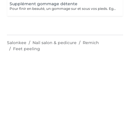
Supplément gommage détente
Pour finir en beauté, un gommage sur et sous vos pieds. Egalement entre les orteils. Pour une meilleure pénétration de la crème pieds. Uniquement avec un service de beauté des pieds / pédicurie effectué à l institut le même jour .
Salonkee
Nail salon & pedicure
Remich
Feet peeling