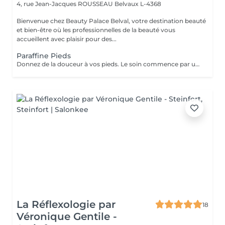
4, rue Jean-Jacques ROUSSEAU
Belvaux L-4368
Bienvenue chez Beauty Palace Belval, votre destination beauté
et bien-être où les professionnelles de la beauté vous
accueillent avec plaisir pour des...
Paraffine Pieds
Donnez de la douceur à vos pieds. Le soin commence par un gommage de la demi-jambe et des pieds, puis avec un grand pinceau la spécialiste de beauté applique la paraffine chaude sur chaque pieds, ce masque va poser environ 15 min, puis vient le moment de la détente: le modelage des pieds, relaxation suprême. Résultat des pieds doux comme une peau de bébé.
La Réflexologie par
18
Véronique Gentile -