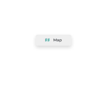
Map
Company
Support
Team
&
Careers
Information for salons