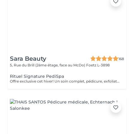
Sara Beauty
168
5, Rue du Brill (2ème étage, face au McDo)
Foetz L-3898
Rituel Signature PediSpa
Offre exclusive cet hiver! Un soin complet, pédicure, exfoliation et masque nourrissant et bain à remous pour une douceur absolue. Un moment cocooning, réconfortant, idéal pour l'hiver. La version avec pause de semi permanent pour des pieds soignés est éclatant tout l'hiver