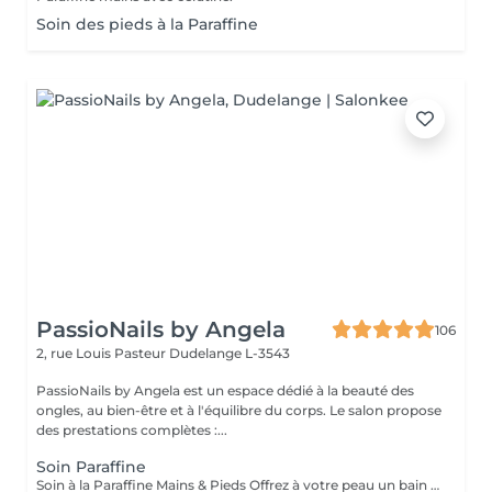
Soin des pieds à la Paraffine
PassioNails by Angela
106
2, rue Louis Pasteur
Dudelange L-3543
PassioNails by Angela est un espace dédié à la beauté des
ongles, au bien-être et à l'équilibre du corps. Le salon propose
des prestations complètes :...
Soin Paraffine
Soin à la Paraffine Mains & Pieds Offrez à votre peau un bain de douceur et de chaleur Hydratation profonde La chaleur de la paraffine ouvre les pores et permet une hydratation intense. Parfait pour les peaux sèches, rugueuses, ou les talons fendillés.