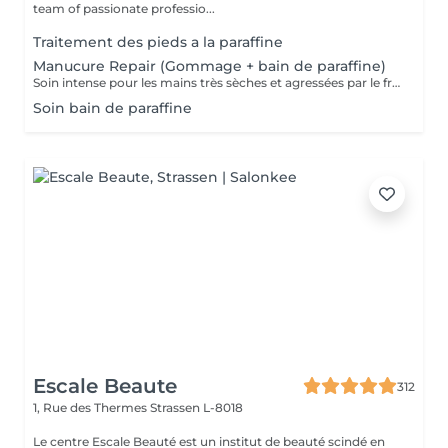
team of passionate professio...
Traitement des pieds a la paraffine
Manucure Repair (Gommage + bain de paraffine)
Soin intense pour les mains très sèches et agressées par le froid ou les produits. Comprend le limage des ongles, la pousse et la coupe des cuticules, gommage, masque à la paraffine de 10 minutes et massage avec une crème de soin. Application d'une base transparente si désirée.
Soin bain de paraffine
Escale Beaute
312
1, Rue des Thermes
Strassen L-8018
Le centre Escale Beauté est un institut de beauté scindé en