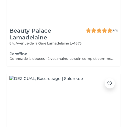
Beauty Palace
391
Lamadelaine
84, Avenue de la Gare
Lamadelaine L-4873
Paraffine
Donnez de la douceur à vos mains. Le soin complet commence par un gommage de l'avant bras et des mains, puis vous trempez vos mains dans un bain de paraffine chaude, ce masque va poser environ 15 min, puis vient le moment de la détente le modelage des mains, relaxation suprême. Résultat des mains douces comme une peau de bébé.