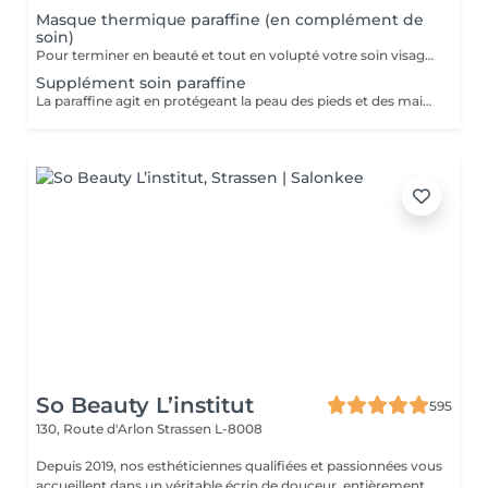
Masque thermique paraffine (en complément de
soin)
Pour terminer en beauté et tout en volupté votre soin visage, nous vous proposons le 'double masque '. Cela consiste en une application d'un masque crème bourré d'actifs hydratants/régénérants/anti-âge ou anti-oxydants suivi d'un bain de paraffine tiède. Ceci permet la pénétration intégrale du masque crème grâce à la chaleur de la paraffine et un fin de soin en douceur grâce aux actifs de la paraffine adoucissants et calmants. Une véritable sensation de détente.
Supplément soin paraffine
La paraffine agit en protégeant la peau des pieds et des mains contre les agressions extérieures. Sa capacité de rétention d'eau favorise l'hydratation de la peau. Le traitement à la paraffine est idéal pour avoir des membres lisses. En effet, ce produit procure un effet rajeunissant à la peau, en plus de l'adoucir. Uniquement avec un service de manucurie effectué à l'institut le même jour.
So Beauty L’institut
595
130, Route d'Arlon
Strassen L-8008
Depuis 2019, nos esthéticiennes qualifiées et passionnées vous
accueillent dans un véritable écrin de douceur, entièrement