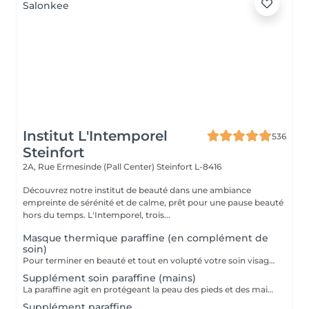
Institut L'Intemporel
536
Steinfort
2A, Rue Ermesinde (Pall Center)
Steinfort L-8416
Découvrez notre institut de beauté dans une ambiance
empreinte de sérénité et de calme, prêt pour une pause beauté
hors du temps. L'Intemporel, trois...
Masque thermique paraffine (en complément de
soin)
Pour terminer en beauté et tout en volupté votre soin visage, nous vous proposons le 'double masque '. Cela consiste en une application d'un masque crème bourré d'actifs hydratants/régénérants/anti-âge ou anti-oxydants suivi d'un bain de paraffine tiède. Ceci permet la pénétration intégrale du masque crème grâce à la chaleur de la paraffine et un fin de soin en douceur grâce aux actifs de la paraffine adoucissants et calmants. Une véritable sensation de détente.
Supplément soin paraffine (mains)
La paraffine agit en protégeant la peau des pieds et des mains contre les agressions extérieures. Sa capacité de rétention d'eau favorise l'hydratation de la peau. Le traitement à la paraffine est idéal pour avoir des membres lisses. En effet, ce produit procure un effet rajeunissant à la peau, en plus de l'adoucir. Uniquement avec un service de manucurie effectué à l'institut le même jour
Supplément paraffine