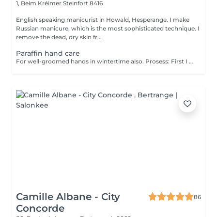
1, Beim Kréimer
Steinfort 8416
English speaking manicurist in Howald, Hesperange. I make
Russian manicure, which is the most sophisticated technique. I
remove the dead, dry skin fr...
Paraffin hand care
For well-groomed hands in wintertime also. Prosess: First I use coconut sugar scrub and remove the dead skin cells. This helps the materials get deeper. I massage the skin with a nourishing, vitamin cream, which has a blood circulation-enhancing effect and contains a lot of useful ingredients. I dip your hands in warm paraffin twice, put on a nylon and then a comfortable terry gloves and you can relax for 10-15 minutes. When the time expired, I remove the paraffin and you can enjoy beautiful, fresh, elastic skin that will be more resistant to the harmful effects of the environment. The service can be make after a manicure or gel polish, or separately. Give it a try, you won't regret it!
Camille Albane - City
86
Concorde