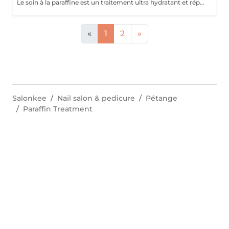
Le soin à la paraffine est un traitement ultra hydratant et réparateur idéal pour les mains et pieds secs et abîmés. Ce soin consiste à éliminer toutes les cellules mortes grâce à un gommage manuel ou mécanique suivi d un enveloppement en paraffine.
«
1
2
»
Salonkee
Nail salon & pedicure
Pétange
Paraffin Treatment