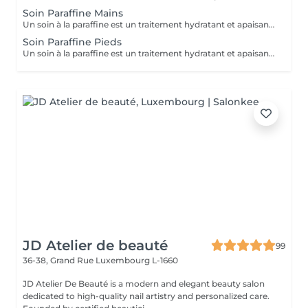
Soin Paraffine Mains
Un soin à la paraffine est un traitement hydratant et apaisant pour les mains et/ou les pieds, qui utilise une cire chauffée pour améliorer la peau sèche et abîmée. Il est également thérapeutique, car la chaleur aide à soulager les douleurs articulaires, musculaires et les affections comme l'arthrite, le psoriasis ou l'eczéma. L'enveloppement crée un effet de sauna qui permet aux produits hydratants appliqués avant la paraffine de pénétrer en profondeur.
Soin Paraffine Pieds
Un soin à la paraffine est un traitement hydratant et apaisant pour les mains et/ou les pieds, qui utilise une cire chauffée pour améliorer la peau sèche et abîmée. Il est également thérapeutique, car la chaleur aide à soulager les douleurs articulaires, musculaires et les affections comme l'arthrite, le psoriasis ou l'eczéma. L'enveloppement crée un effet de sauna qui permet aux produits hydratants appliqués avant la paraffine de pénétrer en profondeur.
JD Atelier de beauté
99
36-38, Grand Rue
Luxembourg L-1660
JD Atelier De Beauté is a modern and elegant beauty salon
dedicated to high-quality nail artistry and personalized care.