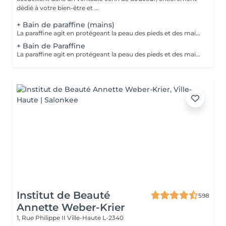
dédié à votre bien-être et ...
+ Bain de paraffine (mains)
La paraffine agit en protégeant la peau des pieds et des mains contre les agressions extérieures. Sa capacité de rétention d'eau favorise l'hydratation de la peau. Le traitement à la paraffine est idéal pour avoir des membres lisses. En effet, ce produit procure un effet rajeunissant à la peau, en plus de l'adoucir. Ce traitement est ainsi surtout recommandé à toute personne ayant la peau sèche.
+ Bain de Paraffine
La paraffine agit en protégeant la peau des pieds et des mains contre les agressions extérieures. Sa capacité de rétention d'eau favorise l'hydratation de la peau. Le traitement à la paraffine est idéal pour avoir des membres lisses. En effet, ce produit procure un effet rajeunissant à la peau, en plus de l'adoucir. Ce traitement est ainsi surtout recommandé à toute personne ayant la peau sèche.
Institut de Beauté
598
Annette Weber-Krier
1, Rue Philippe II
Ville-Haute L-2340