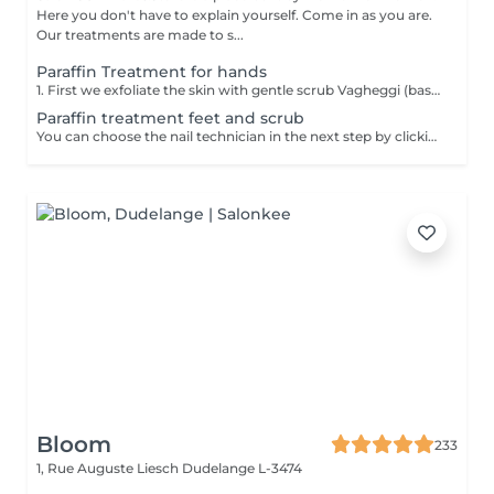
Here you don't have to explain yourself. Come in as you are.
Our treatments are made to s...
Paraffin Treatment for hands
1. First we exfoliate the skin with gentle scrub Vagheggi (based on brown sugar and ground coffee that have an exfoliating effect; also it includes detoxifying green clay) 2. After, we apply hydrating cream Vagheggi (that includes coconut oil and cocoa butter, vitamin E and moisturising hyaluronic acid) - it's amazing for nourishing and hydrating. 3. The last step is the paraffin wax itself. You gently dip a few times your hand into the warm melted paraffin. It builds up a thick, warm "glove" of wax. 4. Once the wax layers are set, the hand is wrapped in a protective plastic liner and then placed into a soft glove. This insulates the heat and allows the moisture to be absorbed. For 15-20 min you have time to rest and relax. 5. The final step is to remove everything and your hands are ready, fully nourished. Depending on your skin and desire, you can repeat this treatment 2-4 time once a week or 2 weeks to get a cumulative effect. Advantages: Deeply nourishes dry skin, restores elasticity, and provides a "velvet skin" effect. Ideal after winter.
Paraffin treatment feet and scrub
You can choose the nail technician in the next step by clicking "Select employee". 1. First we exfoliate the skin with gentle scrub Vagheggi (based on brown sugar and ground coffee that have an exfoliating effect; also it includes detoxifying green clay) 2. After, we apply hydrating cream Vagheggi (that includes coconut oil and cocoa butter, vitamin E and moisturising hyaluronic acid) - it's amazing for nourishing and hydrating. 3. The last step is the paraffin wax itself. You gently dip a few times your foot into the warm melted paraffin. It builds up a thick, warm "glove" of wax. 4. Once the wax layers are set, the foot is wrapped in a protective plastic liner and then placed into a soft glove. This insulates the heat and allows the moisture to be absorbed. For 15-20 min you have time to rest and relax. 5. The final step is to remove everything and your feet are ready, fully nourished. Depending on your skin and desire, you can repeat this treatment 2-4 time once a week or 2 weeks to get a cumulative effect. Advantages: Deeply nourishes dry skin, restores elasticity, and provides a "velvet skin" effect. Ideal after winter.
Bloom
233
1, Rue Auguste Liesch
Dudelange L-3474