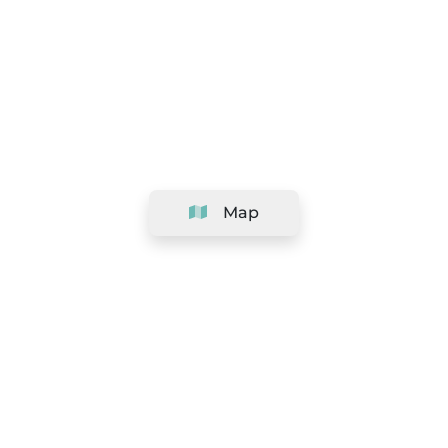
Map
Company
Support
Team
&
Careers
Information for salons