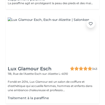
La paraffine agit en protégeant la peau des pieds et des mains contre les agressions extérieures. Sa capacité de rétention d'eau favorise l'hydratation de la peau. Le traitement à la paraffine est idéal pour avoir des membres lisses. En effet, ce produit procure un effet rajeunissant à la peau, en plus de l'adoucir. Uniquement avec un service de beauté des pieds ou de pédicurie effectué à l'institut le même jour
Lux Glamour Esch
343
118, Rue de l'Azette
Esch-sur-Alzette L-4010
Fondé en 2014, Lux Glamour est un salon de coiffure et
d'esthétique qui accueille femmes, hommes et enfants dans
une ambiance chaleureuse et professio...
Traitement à la paraffine