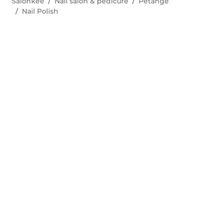
Salonkee
Nail salon & pedicure
Pétange
Nail Polish