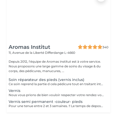
Aromas Institut
340
11, Avenue de la Liberté
Differdange L-4660
Depuis 2012, l'équipe de Aromas institut est à votre service.
Nous proposons une large gamme de soins du visage & du
corps, des pédicures, manucures, ...
Soin réparateur des pieds (vernis inclus)
Ce soin reprend la partie d cela pédicure tout en traitant intensément les pieds déshydratés grace un masque spécifique (pose vernis inclus). Pensez a ramener des chaussures ouvertes pour la pose de vernis. Nous vous prions de bien vouloir respecter votre rendez-vous. En prenant rendez-vous, vous occupez une place, dont une autre personne aurait éventuellement besoin. Tout rendez-vous non annulé 24h en avance, est susceptible d'être facturé. (Si vous ne pouvez pas vous présenter à votre RDV, proposez-le éventuellement à un proche ou à un ami) Toute l'équipe de Aromas Institut vous remercie pour votre respect et votre compréhension.
Vernis
Nous vous prions de bien vouloir respecter votre rendez-vous. En prenant rendez-vous, vous occupez une place, dont une autre personne aurait éventuellement besoin. Tout rendez-vous non annulé 24h en avance, est susceptible d'être facturé. (Si vous ne pouvez pas vous présenter à votre RDV, proposez-le éventuellement à un proche ou à un ami) Toute l'équipe de Aromas Institut vous remercie pour votre respect et votre compréhension.
Vernis semi permanent -couleur- pieds
Pour une tenue entre 2 et 3 semaines. !! Le temps de depose n'est pas compris dans ce soin, si il est nécessaire de faire une depose d'ancien semi permanent, merci de sélectionner le soin depose + pose Dans le cas contraire, nous n'aurons pas assez de temps pour tout realiser Nous vous prions de bien vouloir respecter votre rendez-vous. En prenant rendez-vous, vous occupez une place, dont une autre personne aurait éventuellement besoin. Tout rendez-vous non annulé 24h en avance, est susceptible d'être facturé. (Si vous ne pouvez pas vous présenter à votre RDV, proposez-le éventuellement à un proche ou à un ami) Toute l'équipe de Aromas Institut vous remercie pour votre respect et votre compréhension.