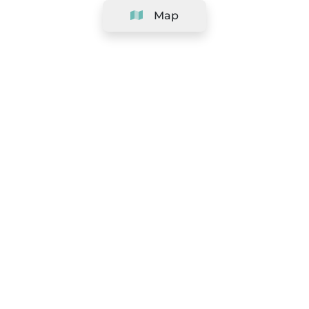
Map
Company
Support
Team
&
Careers
Information for salons
Legal
Exercise withdrawal right
Terms and conditions
Privacy Policy