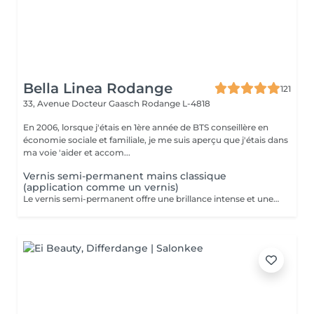
Bella Linea Rodange
121
33, Avenue Docteur Gaasch
Rodange L-4818
En 2006, lorsque j'étais en 1ère année de BTS conseillère en
économie sociale et familiale, je me suis aperçu que j'étais dans
ma voie 'aider et accom...
Vernis semi-permanent mains classique
(application comme un vernis)
Le vernis semi-permanent offre une brillance intense et une tenue irréprochable pendant deux à trois semaines. Contrairement au vernis classique, il ne s'écaille pas et garde son éclat jour après jour, même sur des mains sollicitées. L'application est fine comme un vernis. Le travail des cuticules (manucure combinée) est inclus dans la prestation. C'est la solution idéale pour celles qui souhaitent une manucure impeccable, durable et sans entretien quotidien. Dépose de votre ancien semi-permanent mains compris dans la prestation.