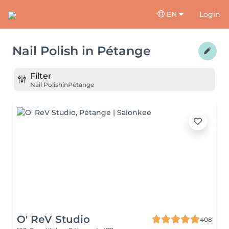
EN
Login
Nail Polish
in
Pétange
Filter
Nail Polish
in
Pétange
O' ReV Studio
408