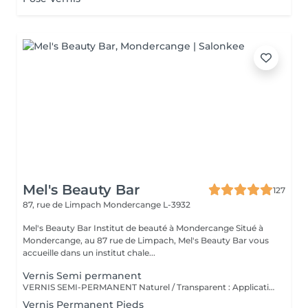
Mel's Beauty Bar
127
87, rue de Limpach
Mondercange L-3932
Mel's Beauty Bar Institut de beauté à Mondercange Situé à
Mondercange, au 87 rue de Limpach, Mel's Beauty Bar vous
accueille dans un institut chale...
Vernis Semi permanent
VERNIS SEMI-PERMANENT Naturel / Transparent : Application d'un vernis semi-permanent neutre pour un effet soigné et discret. Couleur : Vernis semi-permanent coloré avec tenue longue durée (2-3 semaines). French : Bord libre blanc et base nude pour un look classique et élégant. Baby-Boomer : Dégradé subtil entre le blanc et le rose, effet fondu très tendance. Semi + Déco : Ajout de décoration (strass, paillettes, dessins) sur vernis semi-permanent. Gainage : Renforcement de l'ongle naturel avec rubber base + vernis semi-permanent pour plus de tenue.
Vernis Permanent Pieds