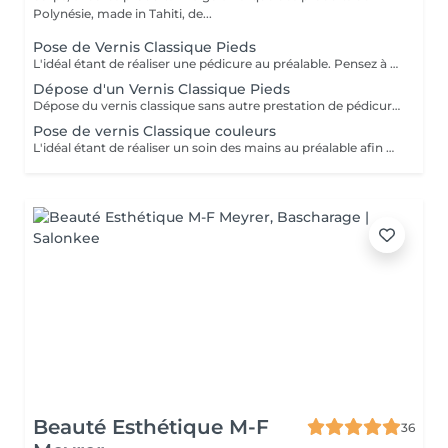
Polynésie, made in Tahiti, de...
Pose de Vernis Classique Pieds
L'idéal étant de réaliser une pédicure au préalable. Pensez à prendre des tongs si vous posez un vernis classique sur les pieds. Seule la pose de vernis est inclus dans cette prestation (pas de coupage, limage, retrait des cuticules). Pensez à sélectionner "dépose de vernis classique" si je dois retirer celui que vous portez actuellement.
Dépose d'un Vernis Classique Pieds
Dépose du vernis classique sans autre prestation de pédicure avec dissolvant.
Pose de vernis Classique couleurs
L'idéal étant de réaliser un soin des mains au préalable afin que les ongles soient égaux et que les cuticules soient repoussées. Seule la pose de vernis est inclus dans cette prestation. Pensez à sélectionner "dépose de vernis classique" si je dois retirer votre vernis classique actuel.
Beauté Esthétique M-F
36