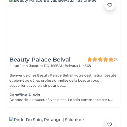
Beauty Palace Belval
75
4, rue Jean-Jacques ROUSSEAU
Belvaux L-4368
Bienvenue chez Beauty Palace Belval, votre destination beauté
et bien-être où les professionnelles de la beauté vous
accueillent avec plaisir pour des...
Paraffine Pieds
Donnez de la douceur à vos pieds. Le soin commence par un gommage de la demi-jambe et des pieds, puis avec un grand pinceau la spécialiste de beauté applique la paraffine chaude sur chaque pieds, ce masque va poser environ 15 min, puis vient le moment de la détente: le modelage des pieds, relaxation suprême. Résultat des pieds doux comme une peau de bébé.