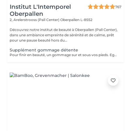
Institut L'Intemporel
767
Oberpallen
2, Arelerstrooss (Pall Center)
Oberpallen L-8552
Découvrez notre institut de beauté à Oberpallen (Pall Center),
dans une ambiance empreinte de sérénité et de calme, prêt
pour une pause beauté hors du...
Supplément gommage détente
Pour finir en beauté, un gommage sur et sous vos pieds. Egalement entre les orteils. Pour une meilleure pénétration de la crème pieds. Uniquement avec un service de beauté des pieds / pédicurie effectué à l institut le même jour .