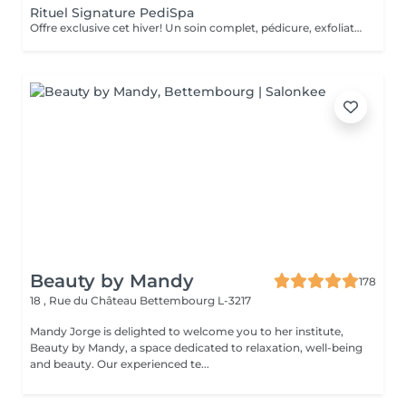
Rituel Signature PediSpa
Offre exclusive cet hiver! Un soin complet, pédicure, exfoliation et masque nourrissant et bain à remous pour une douceur absolue. Un moment cocooning, réconfortant, idéal pour l'hiver. La version avec pause de semi permanent pour des pieds soignés est éclatant tout l'hiver
Beauty by Mandy
178
18 , Rue du Château
Bettembourg L-3217
Mandy Jorge is delighted to welcome you to her institute,
Beauty by Mandy, a space dedicated to relaxation, well-being
and beauty. Our experienced te...