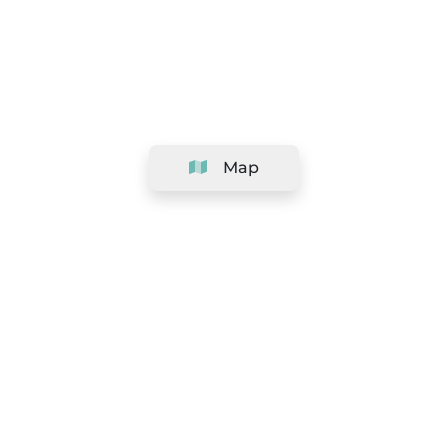
Map
Company
Support
Team
&
Careers
Information for salons