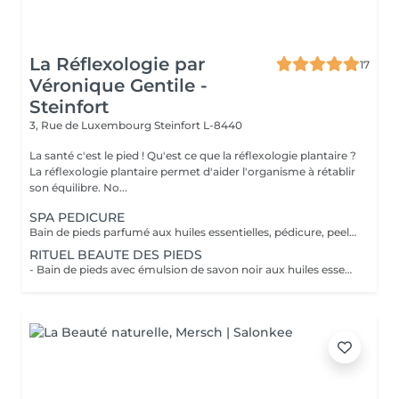
La Réflexologie par
17
Véronique Gentile -
Steinfort
3, Rue de Luxembourg
Steinfort L-8440
La santé c'est le pied ! Qu'est ce que la réflexologie plantaire ?
La réflexologie plantaire permet d'aider l'organisme à rétablir
son équilibre. No...
SPA PEDICURE
Bain de pieds parfumé aux huiles essentielles, pédicure, peeling au sel senteur orientale, masque chaussettes, massage au beurre de karité
RITUEL BEAUTE DES PIEDS
- Bain de pieds avec émulsion de savon noir aux huiles essentielles méthode traditionnel marocaine - Gommage au sel senteur orientale - Collagène masque/chaussettes - Massage des pieds relaxant et défatigant activant ainsi la circulation sanguine et libérant toute les tensions au beurre de karité