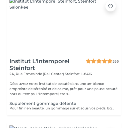
Institut L'Intemporel
536
Steinfort
2A, Rue Ermesinde (Pall Center)
Steinfort L-8416
Découvrez notre institut de beauté dans une ambiance
empreinte de sérénité et de calme, prêt pour une pause beauté
hors du temps. L'Intemporel, trois...
Supplément gommage détente
Pour finir en beauté, un gommage sur et sous vos pieds. Egalement entre les orteils. Pour une meilleure pénétration de la crème pieds. Uniquement avec un service de beauté des pieds / pédicure effectué à l'institut le même jour.