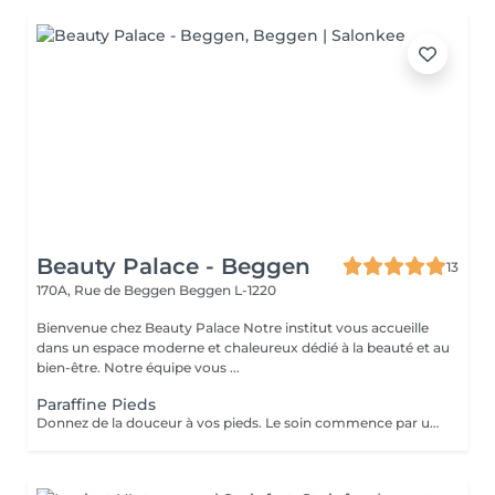
Beauty Palace - Beggen
13
170A, Rue de Beggen
Beggen L-1220
Bienvenue chez Beauty Palace Notre institut vous accueille
dans un espace moderne et chaleureux dédié à la beauté et au
bien-être. Notre équipe vous ...
Paraffine Pieds
Donnez de la douceur à vos pieds. Le soin commence par un gommage de la demi-jambe et des pieds, puis avec un grand pinceau la spécialiste de beauté applique la paraffine chaude sur chaque pieds, ce masque va poser environ 15 min, puis vient le moment de la détente: le modelage des pieds, relaxation suprême. Résultat des pieds doux comme une peau de bébé.