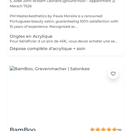
5, Allée John William Léonard (ground floor - Appartment 2)
Mersch 7526
PM MasterAesthetics by Paula Moreira is a renowned
Portuguese beauty salon, guaranteeing 100% satisfaction with
15 years of experience. Recognized as ...
Ongles en Acrylique
Pour bénéficier d un prix de 45€, vous devez acheter une seule fois le kit individuel comprenant tout le matériel non jetable nécessaire , qui sera conserve pour nous pour de futurs rendez-vous, garantissant ainsi une meilleure hygiène.* *renouvelabre chaque année.
Dépose complète d'acrylique + soin
BamBoo
99