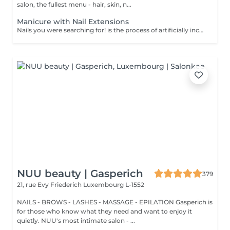
salon, the fullest menu - hair, skin, n...
Manicure with Nail Extensions
Nails you were searching for! is the process of artificially increasing the length of the nail using polygel material in order to correct the defects of the natural nail delamination and weakness of the nail plate. Our masters do edged, hardware, or combined manicure. How is polygel extension done? - removal of an old semi-permanent (if needed) - rough skin is removed - the shape of the nail plate is corrected - the cuticle and side ridges are corrected - polygel is applied - semi-permanent (gel) polish is applied - cuticle oil and hand cream are applied Age restrictions: recommended to do from 16 years. Post procedure recommendations: there are no post recommendations for this procedure. Frequency: once in 3 weeks.
NUU beauty | Gasperich
379
21, rue Evy Friederich
Luxembourg L-1552
NAILS - BROWS - LASHES - MASSAGE - EPILATION Gasperich is
for those who know what they need and want to enjoy it
quietly. NUU's most intimate salon - ...