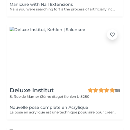
Manicure with Nail Extensions
Nails you were searching for! is the process of artificially increasing the length of the nail using polygel material in order to correct the defects of the natural nail delamination and weakness of the nail plate. Our masters do edged, hardware, or combined manicure. How is polygel extension done? - removal of an old semi-permanent (if needed) - rough skin is removed - the shape of the nail plate is corrected - the cuticle and side ridges are corrected - polygel is applied - semi-permanent (gel) polish is applied - cuticle oil and hand cream are applied Age restrictions: recommended to do from 16 years. Post procedure recommendations: there are no post recommendations for this procedure. Frequency: once in 3 weeks.
Deluxe Institut
158
8, Rue de Mamer (2ème étage)
Kehlen L-8280
Nouvelle pose complète en Acrylique
La pose en acrylique est une technique populaire pour créer des ongles parfaits, durables et résistants. Elle permet de prolonger la longueur des ongles et d'obtenir une finition lisse et professionnelle. Ce soin est particulièrement recommandé pour celles qui souhaitent des ongles solides et durables. L'acrylique remplace le gel.