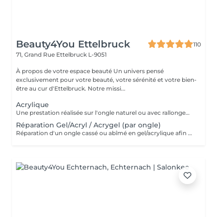
Beauty4You Ettelbruck
110
71, Grand Rue
Ettelbruck L-9051
À propos de votre espace beauté Un univers pensé
exclusivement pour votre beauté, votre sérénité et votre bien-
être au cur d'Ettelbruck. Notre missi...
Acrylique
Une prestation réalisée sur l'ongle naturel ou avec rallongement, idéale pour des ongles solides, élégants et durables. * Préparation de l'ongle naturel * Mise en forme des ongles * Travail des cuticules * Application de l'acrylique * Finition au choix * 2 décorations incluses
Réparation Gel/Acryl / Acrygel (par ongle)
Réparation d'un ongle cassé ou abîmé en gel/acrylique afin de restaurer sa forme, sa solidité et son esthétique. Ce service est réalisé uniquement sur les ongles nécessitant une réparation.