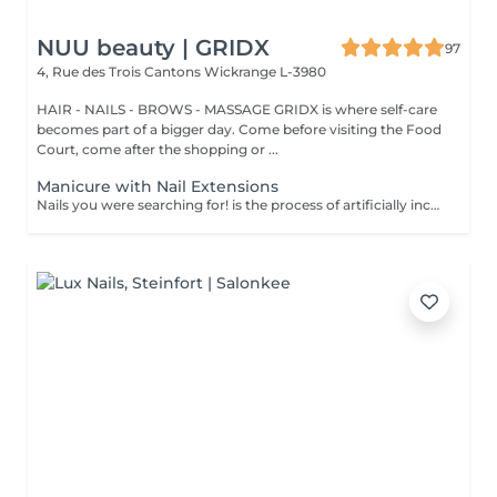
NUU beauty | GRIDX
97
4, Rue des Trois Cantons
Wickrange L-3980
HAIR - NAILS - BROWS - MASSAGE GRIDX is where self-care
becomes part of a bigger day. Come before visiting the Food
Court, come after the shopping or ...
Manicure with Nail Extensions
Nails you were searching for! is the process of artificially increasing the length of the nail using polygel material in order to correct the defects of the natural nail delamination and weakness of the nail plate. Our masters do edged, hardware, or combined manicure. How is polygel extension done? - removal of an old semi-permanent (if needed) - rough skin is removed - the shape of the nail plate is corrected - the cuticle and side ridges are corrected - polygel is applied - semi-permanent (gel) polish is applied - cuticle oil and hand cream are applied Age restrictions: recommended to do from 16 years. Post procedure recommendations: there are no post recommendations for this procedure. Frequency: once in 3 weeks.