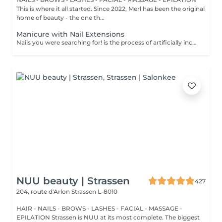
This is where it all started. Since 2022, Merl has been the original
home of beauty - the one th...
Manicure with Nail Extensions
Nails you were searching for! is the process of artificially increasing the length of the nail using polygel material in order to correct the defects of the natural nail delamination and weakness of the nail plate. Our masters do edged, hardware, or combined manicure. How is polygel extension done? - removal of an old semi-permanent (if needed) - rough skin is removed - the shape of the nail plate is corrected - the cuticle and side ridges are corrected - polygel is applied - semi-permanent (gel) polish is applied - cuticle oil and hand cream are applied Age restrictions: recommended to do from 16 years. Post procedure recommendations: there are no post recommendations for this procedure. Frequency: once in 3 weeks.
NUU beauty | Strassen
427
204, route d'Arlon
Strassen L-8010
HAIR - NAILS - BROWS - LASHES - FACIAL - MASSAGE -
EPILATION Strassen is NUU at its most complete. The biggest