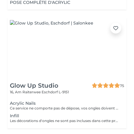
POSE COMPLÈTE D'ACRYLIC
Glow Up Studio
75
16, Am Raiterwee
Eschdorf L-9151
Acrylic Nails
Ce service ne comporte pas de dépose, vos ongles doivent être nu pour ce service si vos ongles nécessite une dépose veuillez choisir la "Dépose ancienne pose" merci. Les décorations d'ongles ne sont pas incluses dans cette prestation et doivent être réservées séparément!
Infill
Les décorations d'ongles ne sont pas incluses dans cette prestation et doivent être réservées séparément!