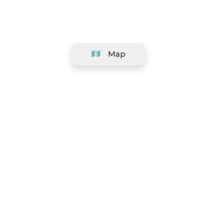
Map
Company
Support
Team
&
Careers
Information for salons
Legal
Exercise withdrawal right