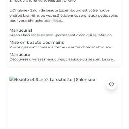
8, rue de la forêt verte
Heisdorf L-7340
L'Onglerie - Salon de beauté Luxembourg est votre nouvel
endroit bien-être, où vos esthéticiennes seront aux petits soins
pour vous chouchouter: déco...
Manucurist
Green Flash est le 1er semi-permanent clean qui se retire comme un vernis, sans abîmer les ongles. Composé à 84% d'ingrédients bio-sourcés, il est 12-free, vegan, cruelty free et ne contient pas de "bad ingredients (perturbateur endocrinien, CMR, monomère sensibilisant, hydroquinones...). La tenue et la brillance sont garanties 10 jours. Il se retire aussi facilement qu'un vernis classique, avec un dissolvant doux, sans acétone. Vous pouvez de ce fait retirer le vernis vous-même, chez vous ou opter pour un nouveau rendez-vous afin de poser une nouvelle couleur. Exclusivité
Mise en beauté des mains
Vos ongles sont limés à la forme de votre choix et retrouvent leur beauté naturelle ! Ils sont traités et hydratés en profondeur
Manucure
Découvrez diverses manucures, classique ou de soin. La prestation sera entièrement personnalisée selon vos besoins et vos envies