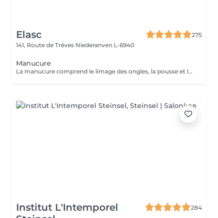
Elasc
275
141, Route de Trèves
Niederanven L-6940
Manucure
La manucure comprend le limage des ongles, la pousse et la coupe des cuticules ainsi qu'une application d'une crème de soin. La manucure bien-être compte, en plus, un gommage et un masque des mains. Large choix de couleurs parmi les vernis ProNails longue tenue.
Institut L'Intemporel
284