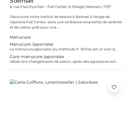
Steinsel
6, rue Paul Eyschen - Pall Center (à l’étage)
Steinsel L-7317
Découvrez notre institut de beauté à Steinsel à l'étage de
l'épicerie Pall Center, dans une ambiance empreinte de sérénité
et de calme, prêt pour une ...
Manucure
Manucure Japonaise
La manucure japonaise (ou méthode P. Shine) est un soin de beauté naturel et ancestral visant à renforcer, nourrir et faire briller les ongles sans vernis ni gel. En utilisant des produits naturels comme la cire d'abeille, des minéraux, et de la poudre de perle, elle rend les ongles sains, forts et brillants avec un effet miroir, idéal pour réparer les ongles abîmés (après gel ou semi-permanent, grossesse...). Convient aux ongles naturels fragiles, mous, cassants ou dédoublés, mais aussi simplement pour offrir une période de repos et de soin aux ongles.
Cure manucure japonaise
Idéale lors changements de saison, après des agressions extérieures / poses de semi permanent ou simplement pour retrouver des ongles naturels beaux et sains, la cure permet de : - renforcer les ongles - limiter la casse et le dédoublement - réhydrater la plaque de l'ongle - retrouver des ongles plus sains et résistants 5 manucures + 1 offerte