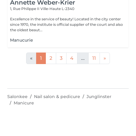
Annette Weber-Krier
1, Rue Philippe II
Ville-Haute L-2340
Excellence in the service of beauty! Located in the city center
since 1970, the institute is official supplier of the court and also
the oldest beaut...
Manucurie
«
1
2
3
4
...
11
»
Salonkee
Nail salon & pedicure
Junglinster
Manicure