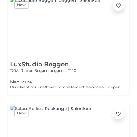
New
LuxStudio Beggen
170A, Rue de Beggen
beggen L-1220
Manucure
Dissolvant pour nettoyer completement les ongles, Coupez et Modelez les ongles avec une lime, Mouillez les mains quelques minutes pour ramollir les cuticules, Pousses les Cuticules avec batone pour repousser doucement vers l'arrière et coupez les excès, Hydratez les Mains avec crème et les cuticules pour maintenir la peau douce, Appliquez une base transparent pour protéger les ongles. Attendez suffisamment de tempos pour sèche.
New