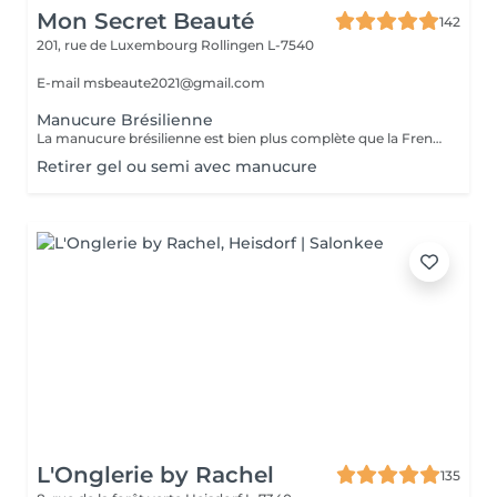
Mon Secret Beauté
142
201, rue de Luxembourg
Rollingen L-7540
E-mail msbeaute2021@gmail.com
Manucure Brésilienne
La manucure brésilienne est bien plus complète que la French manucure puisqu'il s'agit d'un soin complet des mains, des ongles et des cuticules. L'objectif est d'hydrater les mains et les ongles, avec des produits doux et écologiques (les produits utilisés ne nécessitent pas d'eau), et des massages. Elle peut d'ailleurs être aussi bien réalisée sur les ongles de pieds : les professionnels vont alors en même temps traiter et masser les pieds.
Retirer gel ou semi avec manucure
L'Onglerie by Rachel
135