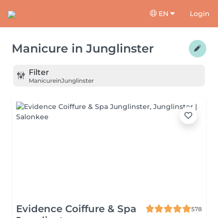
EN
Login
Manicure
in
Junglinster
Filter
Manicure
in
Junglinster
Evidence Coiffure & Spa
578