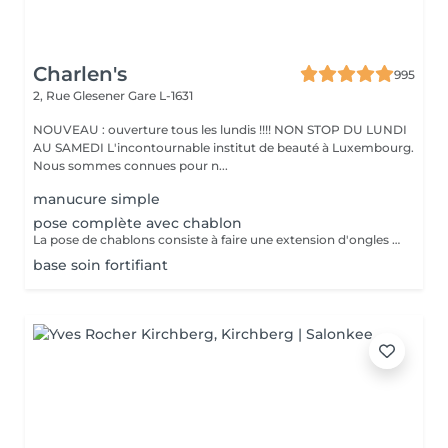
Charlen's
995
2, Rue Glesener
Gare L-1631
NOUVEAU : ouverture tous les lundis !!!! NON STOP DU LUNDI
AU SAMEDI L'incontournable institut de beauté à Luxembourg.
Nous sommes connues pour n...
manucure simple
pose complète avec chablon
La pose de chablons consiste à faire une extension d'ongles en gel, sans avoir recours aux capsules. Prestation un peu plus longue que les capsules mais tres tres jolie :)
base soin fortifiant