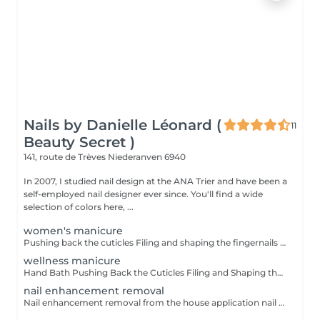
Nails by Danielle Léonard (
11
Beauty Secret )
141, route de Trèves
Niederanven 6940
In 2007, I studied nail design at the ANA Trier and have been a
self-employed nail designer ever since. You'll find a wide
selection of colors here, ...
women's manicure
Pushing back the cuticles Filing and shaping the fingernails If nail polish is desired, please book it separately.
wellness manicure
Hand Bath Pushing Back the Cuticles Filing and Shaping the Fingernails Applying Scrub Applying a Hand Mask Hand and Arm Massage Hand Cream If you want to have nail polish applied as well, please book it separately
nail enhancement removal
Nail enhancement removal from the house application nail polish