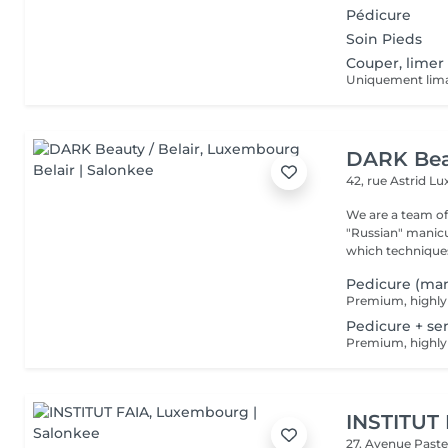
Pédicure
Soin Pieds
Couper, limer
Uniquement lima
DARK Beau
42, rue Astrid
Lu
We are a team of 
"Russian" manicure,
which techniques 
Pedicure (man
Pedicure + se
INSTITUT
27, Avenue Past