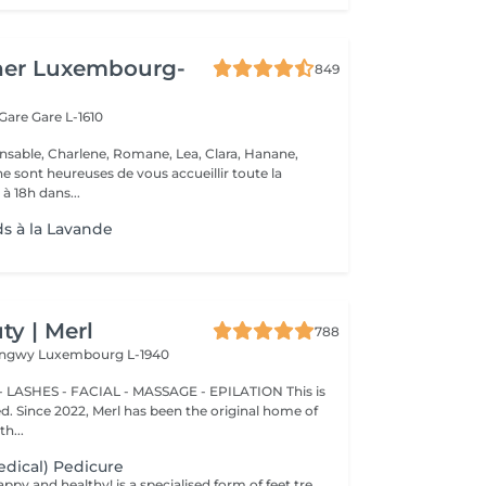
her Luxembourg-
849
 Gare
Gare L-1610
nsable, Charlene, Romane, Lea, Clara, Hanane,
e sont heureuses de vous accueillir toute la
à 18h dans...
ds à la Lavande
y | Merl
788
Longwy
Luxembourg L-1940
 LASHES - FACIAL - MASSAGE - EPILATION This is
ted. Since 2022, Merl has been the original home of
h...
dical) Pedicure
Keep your feet happy and healthy! is a specialised form of feet treatment where a nail master eliminates such problems as calluses, cracks and deformed nails etc. How is pedicure medical done? - problem is identified - feet are disinfected and softened - calloused skin is removed - nail plate is treated - skin is treated - medical cream is applied Age restrictions: recommended to do from 16 years. Post procedure recommendations: professional home care is recommended after the procedure. Frequency: once in 3-4 weeks.