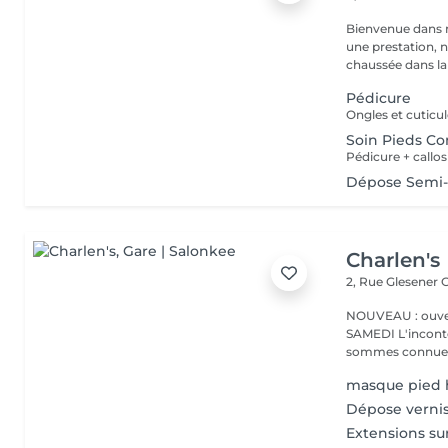
Bienvenue dans 
une prestation, n'hésite
chaussée dans la 
Pédicure
Ongles et cuticule
Soin Pieds C
Pédicure + callo
Dépose Semi-
Charlen's
2, Rue Glesener
G
NOUVEAU : ouver
SAMEDI L'incontournable institut de beauté à Luxembourg. Nous
sommes connues 
masque pied h
Dépose verni
Extensions sur