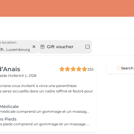
 location
Gift voucher
ch
,
Luxembourg
d’Anais
Search
255
laïde
Hollerich L-2128
oriane vous invitent à vivre une parenthèse
 Médicale
Le Spa Pédicure médicale comprend un gommage et un massage des pieds
es Pieds
Le Spa Beauté des pieds comprend un gommage et un massage des pieds Retrait du vernis semi permanent offert dans la prestation