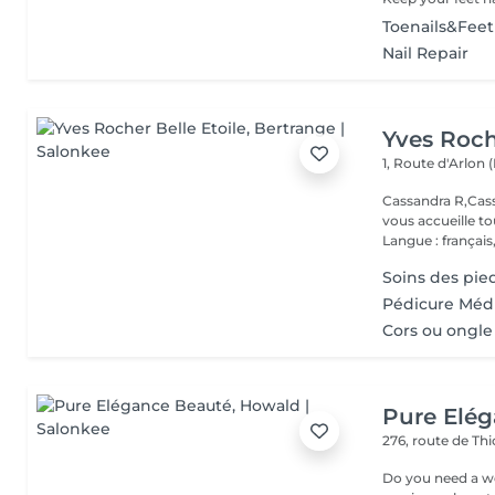
Toenails&Fee
Nail Repair
Yves Roch
1, Route d'Arlon (
Cassandra R,Cass
vous accueille t
Langue : français,.
Soins des pie
Pédicure Méd
Cors ou ongle
Pure Elé
276, route de Thi
Do you need a wellness break? Treat