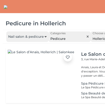
Pedicure
in
Hollerich
Categories
Choose a
Nail salon & pedicure
Pedicure
Holleri
Le Salon 
3, rue Marie-Ade
Anais, Laura et D
d'exception. Vous serez accueillis dans un cadre raffiné et feutré pour
y passer un déli...
Spa Pédicure
Spa Beauté d