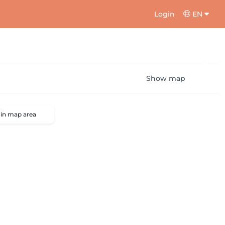
Login
EN
Show map
 in map area