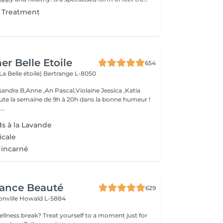
t Treatment
er Belle Etoile
654
La Belle étoile)
Bertrange L-8050
andra B,Anne ,An Pascal,Violaine Jessica ,Katia
oute la semaine de 9h à 20h dans la bonne humeur !
..
ds à la Lavande
icale
 incarné
gance Beauté
629
onville
Howald L-5884
 yourself to a moment just for