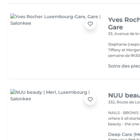
Yves Roc
Gare
33, Avenue de la
Stephanie (respo
Tiffany et Morgan
semaine de 9h30 
Soins des pie
NUU beaut
332, Route de 
NAILS - BROWS -
where it all star
beauty - the one t
Deep Care (Me