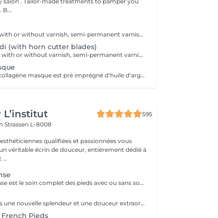
tments to pamper you
 B...
Simple pedicure with or without varnish, semi-permanent varnish or protein-base with products from the Footlogix brand, specialized in pedicure products.
di (with horn cutter blades)
Medical pedicure with or without varnish, semi-permanent varnish or protein-base with products from the Footlogix brand, specializing in pedicure products.
sque
Les chaussettes collagène masque est pré imprégné d'huile d'argon et d'une émulsion riche en collagène pour pénétrer et hydrater la peau.
L’institut
595
on
Strassen L-8008
 esthéticiennes qualifiées et passionnées vous
 un véritable écrin de douceur, entièrement dédié à
...
nse
La pédicure intense est le soin complet des pieds avec ou sans souci particulier. Elle comprend : bain de pied, pousse et coupe des cuticules, coupe et limage des ongles, travail des callosités et/ou cors au bistouri/crédo, rape, gommage, massage avec crème de soin. La pose de vernis transparent est incluse si souhaitée.
Donnez aux pieds une nouvelle splendeur et une douceur extraordinaire grâce à un traitement agréable et relaxant. Mavex Calluspeeling® est un soin professionnel pour la beauté des pieds qui permet d'obtenir des résultats immédiats et incroyables avec une seule séance. Rapide, facile, et efficace ! Mavex Calluspeeling® peut être réalisé seul comme une pédicure classique mais sans lame ni fraise, ou proposé en complément en cabine lors d'un soin visage (lors de la pose d'un masque), soin corps (lors d'un enveloppement), ou d'un soin des ongles et des cuticules.
 French Pieds