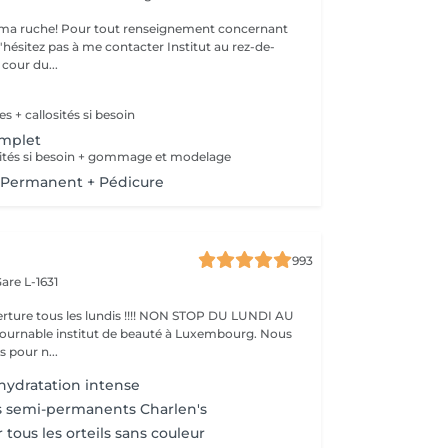
ma ruche! Pour tout renseignement concernant
z pas à me contacter Institut au rez-de-
cour du...
s + callosités si besoin
omplet
sités si besoin + gommage et modelage
Permanent + Pédicure
993
are L-1631
ture tous les lundis !!!! NON STOP DU LUNDI AU
pour n...
ydratation intense
s semi-permanents Charlen's
 tous les orteils sans couleur