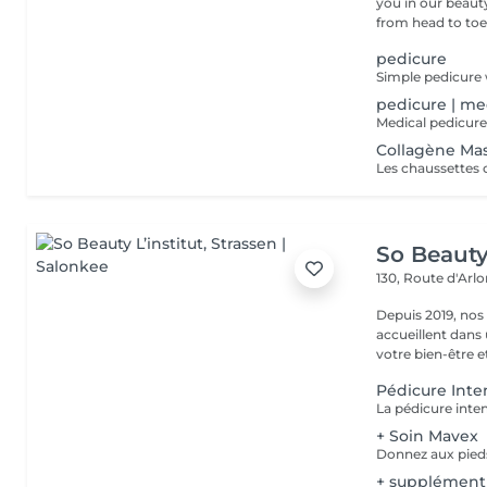
you in our beauty salon . Tailor-made trea
from head to toe.
pedicure
pedicure | me
Collagène Ma
So Beauty 
130, Route d'Arl
Depuis 2019, nos
accueillent dans
votre bien-être et 
Pédicure Inte
+ Soin Mavex
+ supplément