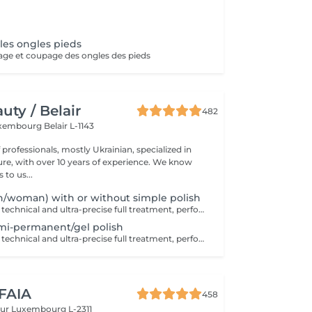
 les ongles pieds
ge et coupage des ongles des pieds
ty / Belair
482
xembourg Belair L-1143
professionals, mostly Ukrainian, specialized in
 with over 10 years of experience. We know
to us...
/woman) with or without simple polish
Premium, highly technical and ultra-precise full treatment, performed mainly with an e-file to achieve a perfectly clean nail contour and apply the polish as close as possible, even slightly under the cuticle. This technique helps visually delay the regrowth by around 10 days. Visual result: -Extremely well-groomed nails, clean contours, flawless shape -Instagram / photo studio effect: neat, precise, with no visible dry skin Service content: -Removal of old semi-permanent and/or gel polish (if needed, please book accordingly this option via this screen) -Very meticulous preparation of the nail plate -Shape and file nails -Gentle cuticle care -Removal of dead skin -Heels are cleaned -Application of a transparent simple polish (if desired) OR application of your own simple polish (if needed, please book accordingly this option via this screen) -Application of cuticle oil and feet cream
mi-permanent/gel polish
Premium, highly technical and ultra-precise full treatment, performed mainly with an e-file to achieve a perfectly clean nail contour and apply the polish as close as possible, even slightly under the cuticle. This technique helps visually delay the regrowth by around 10 days. Visual result: -Extremely well-groomed nails, clean contours, flawless shape -Instagram / photo studio effect: neat, precise, with no visible dry skin A perfect solution for flawless and long-lasting nails: -The average durability is 6 weeks!! Service content: -Removal of old semi-permanent and/or gel polish (if needed, already include in this price/service) -Very meticulous preparation of the nail plate -Shape and file nails -Gentle cuticle care -Removal of dead skin -Heels are cleaned -Application of semi-permanent nail polish -Application of cuticle oil and feet cream Optional : -Price per nail for nail art on up to 5 nails (if so please book "WITH simple design") +3€/nail -Price for simple design (French, Chrome, Baby Boomer, Cat Eyes, Stickers, Foil) 6-10 nails -> +20€ -Price for complex design (3D, Hand drawings, Stamping, French with Chrome, Baby Boomer with Chrome, French with Cat Eyes) 6-10 nails -> +30€ -Price per nail extension/reconstruction, maximum 2 nails (if so please book "WITH extension/reconstruction") +10€/nail
 FAIA
458
eur
Luxembourg L-2311