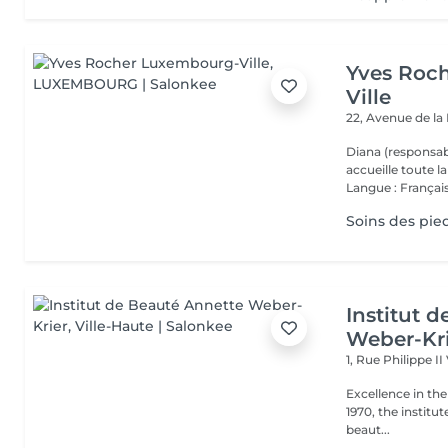
Yves Roc
Ville
22, Avenue de l
Diana (responsab
accueille toute 
Langue : Français
Soins des pie
Institut 
Weber-Kr
1, Rue Philippe II
Excellence in the service of beau
1970, the institut
beaut...