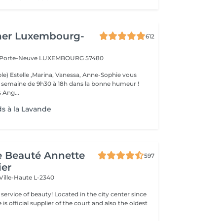
her Luxembourg-
612
a Porte-Neuve
LUXEMBOURG 57480
le) Estelle ,Marina, Vanessa, Anne-Sophie vous
la semaine de 9h30 à 18h dans la bonne humeur !
 Ang...
ds à la Lavande
de Beauté Annette
597
ier
Ville-Haute L-2340
ty! Located in the city center since
e is official supplier of the court and also the oldest