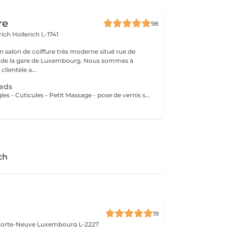
re
98
erich
Hollerich L-1741
n salon de coiffure très moderne situé rue de
a gare de Luxembourg. Nous sommes à
clientèle a...
ieds
- Coupes des ongles - Cuticules - Petit Massage - pose de vernis semi-permanent couleur ( Si vous voulez une french, veuillez svp cocher l'onglet french en plus)
ch
19
 Porte-Neuve
Luxembourg L-2227