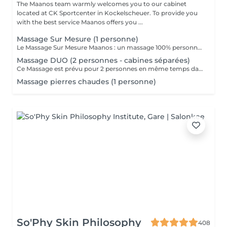
The Maanos team warmly welcomes you to our cabinet
located at CK Sportcenter in Kockelscheuer. To provide you
with the best service Maanos offers you ...
Massage Sur Mesure (1 personne)
Le Massage Sur Mesure Maanos : un massage 100% personnalisé en fonction de vos besoins et de vos envies !
Massage DUO (2 personnes - cabines séparées)
Ce Massage est prévu pour 2 personnes en même temps dans 2 CABINES SÉPARÉES. Les 2 massages seront Sur Mesure, en fonction des envies et des besoins de chacun. -> Pour une cabine Duo voir Limpertsberg, Soleuvre ou Marnach.
Massage pierres chaudes (1 personne)
So'Phy Skin Philosophy
408