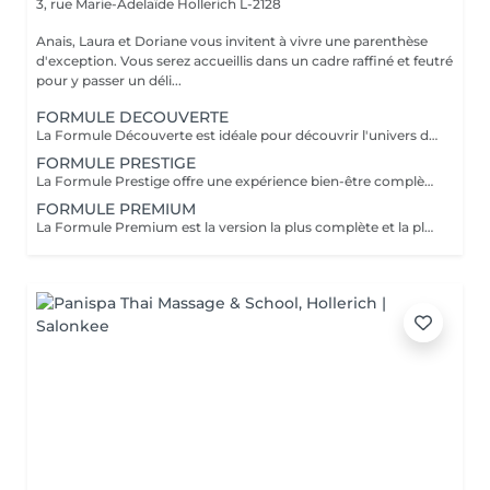
3, rue Marie-Adelaïde
Hollerich L-2128
Anais, Laura et Doriane vous invitent à vivre une parenthèse
d'exception. Vous serez accueillis dans un cadre raffiné et feutré
pour y passer un déli...
FORMULE DECOUVERTE
La Formule Découverte est idéale pour découvrir l'univers du Head Spa et s'offrir un véritable moment de détente. Ce soin associe massage crânien par acupression, diffusion d'eau sous arche et ambiance sensorielle apaisante pour libérer les tensions et favoriser le lâcher-prise. Le cuir chevelu est revitalisé, l'esprit apaisé et les cheveux retrouvent douceur et légèreté. Le séchage des cheveux est inclus à la fin de la prestation. Parfaite pour une première expérience relaxante.
FORMULE PRESTIGE
La Formule Prestige offre une expérience bien-être complète, alliant soin du cuir chevelu, détente capillaire et soin du visage. Grâce à des techniques manuelles ciblées et à une atmosphère enveloppante, cette formule procure une relaxation profonde tout en sublimant la peau et les cheveux. Elle permet de relâcher les tensions, d'améliorer la circulation et de retrouver une sensation d'équilibre et d'harmonie. Le séchage des cheveux est inclus. Idéale pour s'accorder un moment de bien-être global.
FORMULE PREMIUM
La Formule Premium est la version la plus complète et la plus exclusive de l'expérience Head Spa. Elle reprend tous les bienfaits de la Formule Prestige, avec un soin visage complet, un soin capillaire approfondi et une relaxation globale, tout en y ajoutant un gommage du cuir chevelu, une diffusion de vapeur et un massage spécifique réalisé pendant le temps de pause. La vapeur permet d'optimiser l'efficacité des soins, de détendre les muscles en profondeur et de renforcer les bienfaits du massage crânien. Chaque étape est pensée pour offrir un moment d'exception, alliant performance, confort et lâcher-prise total. Le séchage des cheveux est inclus. Recommandée pour vivre l'expérience Head Spa dans sa version la plus luxueuse.