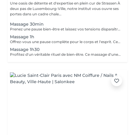
Une oasis de détente et d'expertise en plein cur de Strassen À
deux pas de Luxembourg-Ville, notre institut vous ouvre ses
portes dans un cadre chale...
Massage 30min
Prenez une pause bien-être et laissez vos tensions disparaître. Ce massage de 30 minutes détend les muscles, apaise l'esprit et vous procure une sensation de relaxation profonde. Un moment parfait pour retrouver énergie et sérénité.
Massage 1h
Offrez-vous une pause complète pour le corps et l'esprit. Ce massage d'une heure détend en profondeur les muscles, libère les tensions et procure une relaxation durable. Un moment idéal pour retrouver énergie, équilibre et bien-être.
Massage 1h30
Profitez d'un véritable rituel de bien-être. Ce massage d'une heure et demi offre une relaxation intense, soulage les tensions et revitalise le corps et l'esprit. Un moment privilégié pour se ressourcer pleinement et retrouver sérénité et vitalité.