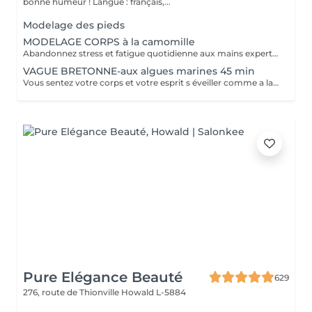
bonne humeur ! Langue : français,...
Modelage des pieds
MODELAGE CORPS à la camomille
Abandonnez stress et fatigue quotidienne aux mains expertes de notre estheticienne. Sa gestuelle manuelle libere instantanement chacun de vos points de tension depuis les pieds jusqu à la nuque Le doux parfum fleuri de la camomille enveloppe votre corps et apaise vos sens et votre esprit. lacher prise dans un incroyable moment de detente . Vous etes apaisée et detendue.
VAGUE BRETONNE-aux algues marines 45 min
Vous sentez votre corps et votre esprit s éveiller comme a la suite d un bain dans l OCEAN. Vous vous tonicité et leur confort. sentez légère et revitalisée. Vos jambes retrouvent leur tonicité et leur confort
Pure Elégance Beauté
629
276, route de Thionville
Howald L-5884