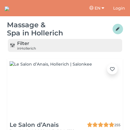
EN
Login
Massage &
Spa
in
Hollerich
Filter
in
Hollerich
Le Salon d’Anais
255