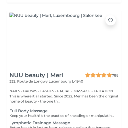
NUU beauty | Merl
788
332, Route de Longwy
Luxembourg L-1940
NAILS - BROWS - LASHES - FACIAL - MASSAGE - EPILATION
This is where it all started. Since 2022, Merl has been the original
home of beauty - the one th...
Full Body Massage
Keep your health! is the practice of kneading or manipulating a person's muscles and other soft-tissue in order to reduce stress, reduce muscle pain, increase relaxation and improve the work of the immune system. Benefits of getting a full body massage: - reduces stress - relaxing - improves blood circulation - improves body immune system How is full body massage done? - head and neck are massaged - shoulders and back are massaged - hands and arms are massaged - feet and legs are massaged - belly is massaged Age restrictions: there are no age restrictions for this procedure. Post procedure recommendations: do not do sport and any sharp movements 2-3 hours after the procedure. Frequency: 1-2 times per week, 10 times in total. Repeat once in 3-6 months.
Lymphatic Drainage Massage
Better health in just an hour! relieves swelling that happens when medical treatment or illness blocks your lymphatic system. Lymphatic drainage massage involves gently manipulating specific areas of your body to help lymph move to an area with working lymph vessels. Benefits of getting a lymphatic drainage massage: - improves body immune system - helps with post-injury swelling - eases tension in the body How is a lymphatic drainage massage done? - head and neck are massaged - shoulders and back are massaged - hands and arms are massaged - feet and legs are massaged - belly is massaged Age restrictions: there are no age restrictions for this procedure. Post procedure recommendations: do not do sport and any sharp movements 2-3 hours after the procedure. Frequency: 1-2 times per week, 10 times in total. Repeat once in 3-6 months.