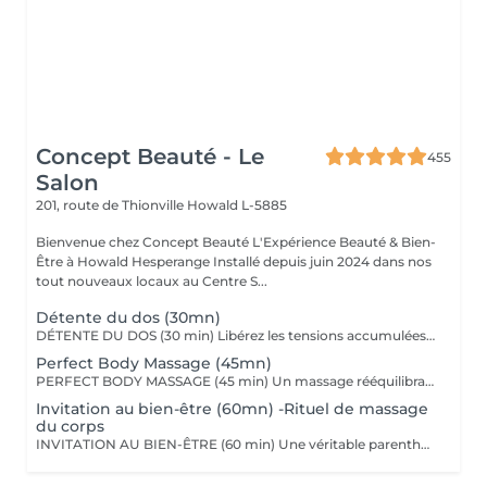
Concept Beauté - Le
455
Salon
201, route de Thionville
Howald L-5885
Bienvenue chez Concept Beauté L'Expérience Beauté & Bien-
Être à Howald Hesperange Installé depuis juin 2024 dans nos
tout nouveaux locaux au Centre S...
Détente du dos (30mn)
DÉTENTE DU DOS (30 min) Libérez les tensions accumulées avec ce massage ciblé du dos, des épaules et de la nuque. Grâce à des manuvres profondes et enveloppantes, ce soin soulage les tensions musculaires, améliore la circulation et procure une sensation immédiate de relaxation. Nous utilisons les huiles aromatiques Comfort Zone, riches en extraits naturels apaisants, pour nourrir la peau tout en offrant un véritable moment de lâcher-prise. Comfort Zone, marque italienne de soins haut de gamme, allie science et nature pour offrir des produits efficaces, sensoriels et respectueux de l'environnement. Formulés avec des ingrédients d'origine naturelle et issus de l'agriculture régénérative, sans silicones ni parabènes, leurs produits garantissent une expérience bien-être complète, tout en respectant votre peau et la planète.
Perfect Body Massage (45mn)
PERFECT BODY MASSAGE (45 min) Un massage rééquilibrant qui allie des techniques relaxantes et tonifiantes pour une détente profonde du corps et de l'esprit. Ce soin sur-mesure, adapté à vos besoins, favorise la détente musculaire tout en stimulant la circulation pour une sensation de légèreté et de bien-être absolu. Les textures soyeuses et les actifs botaniques Comfort Zone, formulés sans silicones ni parabènes, enveloppent votre peau de douceur et hydratent intensément.
Invitation au bien-être (60mn) -Rituel de massage
du corps
INVITATION AU BIEN-ÊTRE (60 min) Une véritable parenthèse de relaxation avec un massage complet du corps qui harmonise les énergies et procure une détente profonde. Grâce à des mouvements fluides et enveloppants, ce soin relâche les tensions musculaires, apaise le mental et redonne vitalité et sérénité. Nous utilisons les huiles et baumes sensoriels Comfort Zone, enrichis en huiles essentielles et ingrédients issus de l'agriculture régénérative, pour une expérience à la fois relaxante et écoresponsable.