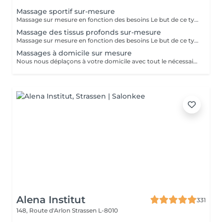
Massage sportif sur-mesure
Massage sur mesure en fonction des besoins Le but de ce type de massage sera l'optimisation de la récupération musculaire entre les entraînements sportifs (circulation sanguine ramenée au coeur et muscles assouplis), le rythme sera élevé et la pression plus forte que lors d'un massage relaxant mais moins que pour un massage des tissus profonds
Massage des tissus profonds sur-mesure
Massage sur mesure en fonction des besoins Le but de ce type de massage sera de travailler plus en profondeur sur les zones de tensions et de douleur, le rythme est modéré et la pression élevée (mais toujours adaptée en fonction de votre ressenti)
Massages à domicile sur mesure
Nous nous déplaçons à votre domicile avec tout le nécessaire (table, serviettes, huile...) Déplacement à Luxembourg ville ou proche uniquement A noter que le massage durera entre 1h et 1h30 (selon votre réservation) après le temps de trajet. Ainsi si vous réservez pour 12h, prévoyez que le massage commence vers 12h30. Ce temps de trajet n'est pas facturé mais il est à prendre en compte dans le planning Merci de réserver ce service à domicile uniquement si vous souhaitez recevoir un massage dans le respect, aucune avance ou geste déplacé ne serait toléré.
Alena Institut
331
148, Route d'Arlon
Strassen L-8010