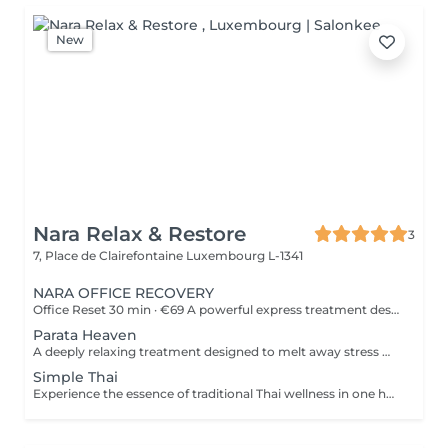
New
Nara Relax & Restore
3
7, Place de Clairefontaine
Luxembourg L-1341
NARA OFFICE RECOVERY
Office Reset 30 min · €69 A powerful express treatment designed to release upper-body tension and calm the mind when time is limited. Includes: Upper Back Massage Neck & Shoulder Massage Acupressure Head Massage Targeted Hot Stones Cooling Jade Eye Mask Results: Looser muscles A lighter head Soothed, refreshed eyes A calmer mind Ideal during a lunch break or after work. Office Reset Plus 45 min · €89 A deeper upper-body recovery treatment with added foot relaxation for tired, heavy feet. Includes: Upper Back Massage Neck & Shoulder Massage Acupressure Head Massage Relaxing Foot Massage Targeted Hot Stones Cooling Jade Eye Mask Results: Reduced tension from prolonged sitting Refreshed feet and legs Renewed energy A calmer body and mind Executive Recovery 75 min · €139 Our complete head-to-toe ritual, created for accumulated stress and deeper physical fatigue. Includes: Detailed Back Massage Neck & Shoulder Massage Acupressure Head Massage Hand Acupressure Foot Reflexology Targeted Hot Stones Cooling Jade Eye Relaxation Results: Deeper muscular relaxation A lighter, re-energised body A calmer mind Restored balance and vitality Every treatment uses organic coconut oil and organic aromatherapy oils to soften the skin, ease muscular tension and promote deep relaxation.
Parata Heaven
A deeply relaxing treatment designed to melt away stress where it accumulates most. Combining a 60-minute Indian Head & Shoulder Massage with a 30-minute Office Syndrome Back & Shoulder Massage, this package focuses on the scalp, neck, shoulders, and upper back to release tension, calm the mind, and restore a feeling of lightness and wellbeing. Includes: Indian Head & Shoulder Massage 60 min Office Syndrome Back & Shoulder Massage 30 min
Simple Thai
Experience the essence of traditional Thai wellness in one harmonious ritual. Designed to relax the body, ease muscular tension, improve circulation, and restore a lasting sense of balance and wellbeing. Includes: Traditional Thai Oil Massage 90 min Thai Foot Reflexology 45 min