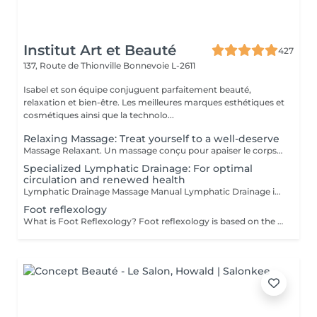
Institut Art et Beauté
427
137, Route de Thionville
Bonnevoie L-2611
Isabel et son équipe conjuguent parfaitement beauté,
relaxation et bien-être. Les meilleures marques esthétiques et
cosmétiques ainsi que la technolo...
Relaxing Massage: Treat yourself to a well-deserve
Massage Relaxant. Un massage conçu pour apaiser le corps et l'esprit, soulager les tensions et vous offrir un moment de pure détente pour homme et femme, Détente Musculaire : Les mouvements doux et enveloppants relâchent les tensions accumulées, offrant une sensation de légèreté et de bien-être physique. Revitalisation de l'Esprit : Un massage relaxant aide à clarifier les pensées et à retrouver une paix intérieure, indispensable pour affronter le quotidien avec sérénité. Réduction du Stress : Les massages relaxants permettent de diminuer les niveaux de stress en induisant une profonde relaxation et en équilibrant les émotions. Amélioration du Sommeil : En relaxant les muscles et en calmant l'esprit, ces massages favorisent un sommeil réparateur et de meilleure qualité. Praticiennes Qualifiées : Sont spécialisés dans les techniques de relaxation pour vous offrir une expérience relaxante. Ambiance Apaisante : Profitez d'un environnement calme idéal pour une évasion . Adapté à Tous : Que vous soyez un homme ou une femme, nos massages sont personnalisés pour répondre à vos besoins spécifiques. Accordez-vous un moment de paix et de détente car personne ne le mérite plus que vous.
Specialized Lymphatic Drainage: For optimal
circulation and renewed health
Lymphatic Drainage Massage Manual Lymphatic Drainage is a gentle massage technique aimed at reducing water retention, stimulating lymphatic circulation, and detoxifying the body. It helps to reduce cellulite, reshape the body, and strengthen the immune system. Benefits: Reduction of Water Retention: Relieves swelling and promotes optimal body balance. Stimulation of Lymphatic Circulation: Helps eliminate waste and toxins from the body. Detoxification: Contributes to a healthier immune system. Reduction of Cellulite: Smooths and tones the skin. Body Reshaping: Improves overall appearance and redefines body contours. Post-Operative Relief: Reduces edema and accelerates healing. Relief for Heavy Legs: Alleviates the sensation of heaviness and fatigue in the legs. The technique involves light, rhythmic movements applied towards the heart to encourage lymphatic drainage. It is a non-invasive, relaxing, and effective method. Recommended For: Swelling and edema Cellulite Post-operative swelling Heavy and tired legs Chronic fatigue Weakened immune system Detoxification needs Certified Practitioners: Carla Fatima Lisete Marie Francesca Treat yourself to a moment of purification and lightness, because no one deserves to care for their body more than you.
Foot reflexology
What is Foot Reflexology? Foot reflexology is based on the principle that the feet are a miniature representation of the human body. Each nerve ending corresponds to an organ or a part of the body. When an organ is not functioning properly, the flow of vital energy is obstructed, which is reflected and felt in the feet. Objectives of Foot Reflexology The goal of reflexology is to stimulate the body's self-regulation capabilities. Dynamic pressure applied to a specific area (reflex zone) induces a therapeutic effect on the corresponding organ. Therapeutic Indications Reflexology is recommended for functional disorders such as: Stress management Back pain Digestive issues Migraines Sleep disorders Sinusitis Menstrual pain Urinary disorders Joint pain Benefits of Foot Reflexology By working on reflex points, reflexology can: Restore energy flow Improve energy circulation and release energy throughout the body Enhance blood circulation Restore proper functioning of organs, the nervous system, and glands Rebalance the sympathetic and parasympathetic nervous systems Provide physical and psychological relaxation