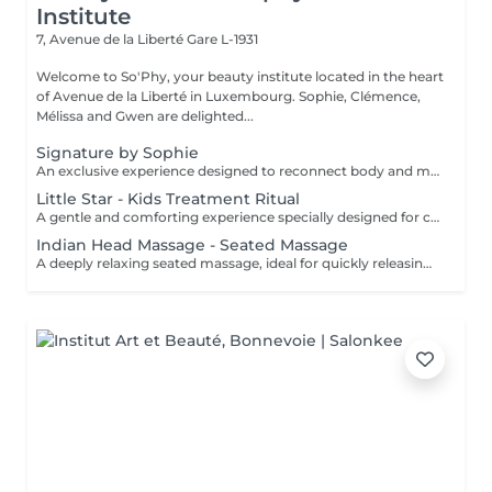
Institute
7, Avenue de la Liberté
Gare L-1931
Welcome to So'Phy, your beauty institute located in the heart
of Avenue de la Liberté in Luxembourg. Sophie, Clémence,
Mélissa and Gwen are delighted...
Signature by Sophie
An exclusive experience designed to reconnect body and mind. This signature treatment begins with a warm and soothing foot bath, inviting the body to slow down and release the first tensions. It continues with a deeply relaxing back massage, designed to relieve muscular tension, calm the nervous system and create a true sense of letting go. The experience then continues with a fully personalised facial, tailored to your skin's specific needs to cleanse, hydrate and restore comfort and radiance. At the heart of this ritual lies Sophie's signature massage, the KobiLift® : a precise and enveloping technique that stimulates, drains and firms the skin while enhancing its natural glow. Beyond visible results, this treatment brings a deep sense of balance, lightness and renewal. A suspended moment where time slows down, the mind relaxes and the body feels fully cared for. Ideal for those seeking deep relaxation, radiant skin and a true moment of reconnection.
Little Star - Kids Treatment Ritual
A gentle and comforting experience specially designed for children, introducing them to the pleasure of self-care in a safe and caring environment. You can choose the duration (60 or 90 minutes), and we create a personalised ritual adapted to their age, preferences and sensitivity. The experience may include a mini facial, a relaxing massage, a mini manicure or pedicure, with the option of nail polish application. Each session is designed as a playful and soothing moment, allowing children to discover well-being in a gentle way. The perfect introduction to self-care, respecting their pace and individual needs.
Indian Head Massage - Seated Massage
A deeply relaxing seated massage, ideal for quickly releasing built-up tension. Inspired by Ayurvedic techniques, this treatment focuses on the upper back, shoulders, neck and scalp to relieve muscular tension and calm the nervous system. Through targeted movements, it provides an immediate feeling of lightness, promotes mental relaxation and improves overall rest. An ideal treatment for a quick and effective break, helping you release pressure and restore a sense of calm and balance.