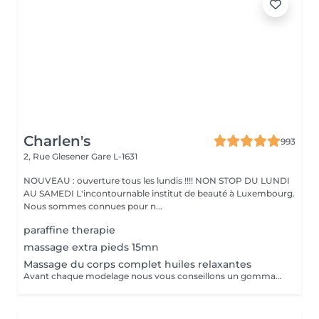
Charlen's
993
2, Rue Glesener
Gare L-1631
NOUVEAU : ouverture tous les lundis !!!! NON STOP DU LUNDI
AU SAMEDI L'incontournable institut de beauté à Luxembourg.
Nous sommes connues pour n...
paraffine therapie
massage extra pieds 15mn
Massage du corps complet huiles relaxantes
Avant chaque modelage nous vous conseillons un gommage du corps peau de velours qui rendra votre peau toute douce. Le modelage est réalise par des personnes diplômées