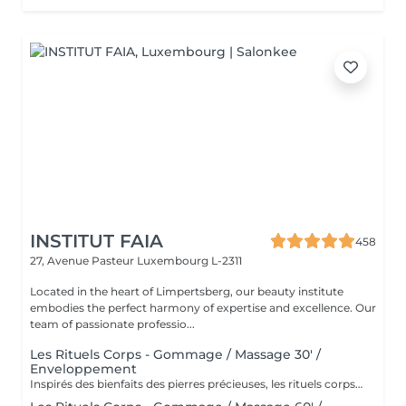
INSTITUT FAIA
458
27, Avenue Pasteur
Luxembourg L-2311
Located in the heart of Limpertsberg, our beauty institute
embodies the perfect harmony of expertise and excellence. Our
team of passionate professio...
Les Rituels Corps - Gommage / Massage 30' /
Enveloppement
Inspirés des bienfaits des pierres précieuses, les rituels corps Gemology associent techniques de massage expertes et actifs minéraux pour offrir un moment de détente absolue. Chaque soin est conçu pour rééquilibrer, hydrater, raffermir ou détoxifier la peau, tout en apaisant le corps et l'esprit. Une expérience sensorielle unique, où luxe et efficacité se rencontrent pour révéler l'éclat naturel de votre peau.