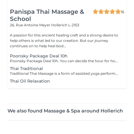
Panispa Thai Massage &
16
School
26, Rue Antoine Meyer
Hollerich L-2153
A passion for this ancient healing craft and a strong desire to
help others is what led to our creation. But our journey
continues on to help heal bod...
Poonsky Package Deal 10h
Poonsky Package Deal 10h. You can decide the hour for how long of massage until total 10h in package just contact directly to us for the next appointment
Thai Traditional
Traditional Thai Massage is a form of assisted yoga performed by the massage therapist. The therapy is a physical, full body massage that combines a number of gentle, flowing exercises to move the body to loosen up muscles and joints, along with acupressure and reflexology to assist with all-over well being and relaxation. Benefits from Traditional Thai Massage can include: Increased circulation Muscle relaxation Better Mood Improved flexibility Improved Mobility Mental Clarity Better concentration A Traditional Thai Massage is a fairly physical therapy, which may not be suitable for everyone. It is recommended that you discuss it with Luck prior to the therapy, especially if this is your first massage or if you have any health concerns, to ensure that this therapy is suitable for you.
Thai Oil Relaxation
We also found Massage & Spa around Hollerich