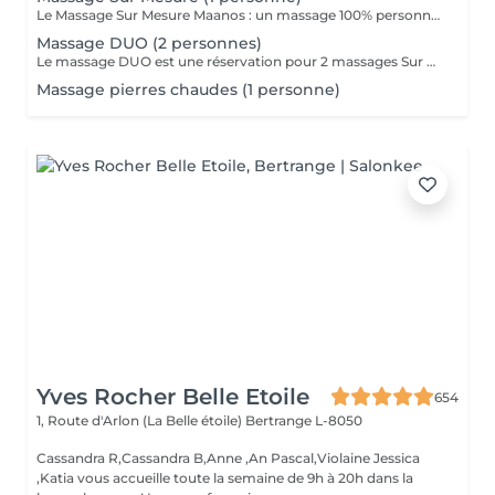
Le Massage Sur Mesure Maanos : un massage 100% personnalisé en fonction de vos besoins et de vos envies !
Massage DUO (2 personnes)
Le massage DUO est une réservation pour 2 massages Sur Mesure, en même temps dans la même cabine. Les 2 personnes pourront personnaliser leurs massages en fonction de leurs envies. Possibilité de demander 2 cabines séparées en arrivant sur place.
Massage pierres chaudes (1 personne)
Yves Rocher Belle Etoile
654
1, Route d'Arlon (La Belle étoile)
Bertrange L-8050
Cassandra R,Cassandra B,Anne ,An Pascal,Violaine Jessica
,Katia vous accueille toute la semaine de 9h à 20h dans la