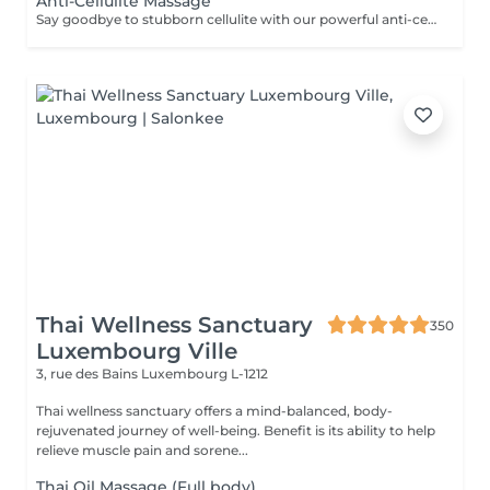
Anti-Cellulite Massage
Say goodbye to stubborn cellulite with our powerful anti-cellulite massage! This intensive treatment uses firm, targeted techniques to stimulate circulation, break down fat deposits, and smooth the skin's texture. By enhancing lymphatic flow and increasing metabolism, it visibly reduces the appearance of dimples and improves overall skin tone. Ideal as part of a body contouring plan. Age restrictions: recommended to do from 16 years. Post procedure recommendations: do not do sport and any sharp movements for 2-3 hours after the procedure. Frequency: 2-3 times per week, 10 times in total. Repeat once in 3-6 months.
Thai Wellness Sanctuary
350
Luxembourg Ville
3, rue des Bains
Luxembourg L-1212
Thai wellness sanctuary offers a mind-balanced, body-
rejuvenated journey of well-being. Benefit is its ability to help
relieve muscle pain and sorene...
Thai Oil Massage (Full body)