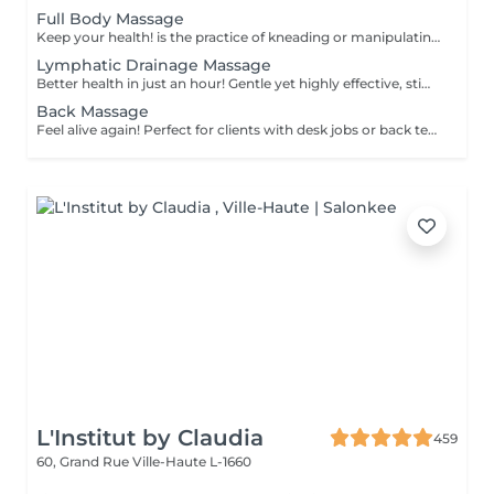
Full Body Massage
Keep your health! is the practice of kneading or manipulating a person's muscles and other soft-tissue in order to reduce stress, reduce muscle pain, increase relaxation and improve the work of the immune system. Age restrictions: there are no age restrictions for this procedure. Post procedure recommendations: do not do sport and any sharp movements 2-3 hours after the procedure. Frequency: 1-2 times per week, 10 times in total. Repeat once in 3-6 months.
Lymphatic Drainage Massage
Better health in just an hour! Gentle yet highly effective, stimulates the body's lymphatic system to flush out toxins, reduce swelling, and enhance immunity. This technique uses light, rhythmic strokes to encourage natural drainage, making it perfect for reducing bloating, post-surgery care, and improving skin tone. A go-to for detox and wellness. Age restrictions: there are no age restrictions for this procedure. Post procedure recommendations: do not do sport and any sharp movements 2-3 hours after the procedure. Frequency: 1-2 times per week, 10 times in total. Repeat once in 3-6 months.
Back Massage
Feel alive again! Perfect for clients with desk jobs or back tension, focuses on relieving stress, tightness, and knots in the back and shoulders. Whether you suffer from chronic back pain or occasional tension, this treatment provides targeted relief and improved posture. Cupping therapy is an ancient healing technique that uses special cups to create gentle suction on the skin. This suction promotes blood flow, relieves muscle tension, reduces inflammation, and supports deep relaxation. The treatment can help release toxins, improve circulation, and ease chronic pain or stiffness. Age restrictions: there are no age restrictions for this procedure. Post procedure recommendations: do not do sport and any sharp movements for 2-3 hours after the procedure. Frequency: 1-2 times per week, 10 times in total. Repeat once in 3-6 months.
L'Institut by Claudia
459
60, Grand Rue
Ville-Haute L-1660