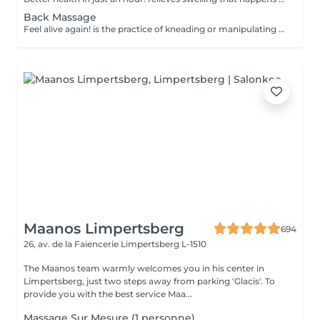
Back Massage
Feel alive again! is the practice of kneading or manipulating a person's muscles and other soft-tissue in order to reduce stress, reduce muscle pain, increase relaxation and improve the work of the immune system. Benefits of getting a back health massage: - reduces stress - relaxing - improves blood circulation - improves body immune system How is massage back health done? - head and neck are massaged - shoulders and back are massaged - hands and arms are massaged Age restrictions: there are no age restrictions for this procedure. Post procedure recommendations: do not do sport and any sharp movements for 2-3 hours after the procedure. Frequency: 1-2 times per week, 10 times in total. Repeat once in 3-6 months.
Maanos Limpertsberg
694
26, av. de la Faïencerie
Limpertsberg L-1510
The Maanos team warmly welcomes you in his center in
Limpertsberg, just two steps away from parking 'Glacis'. To
provide you with the best service Maa...
Massage Sur Mesure (1 personne)