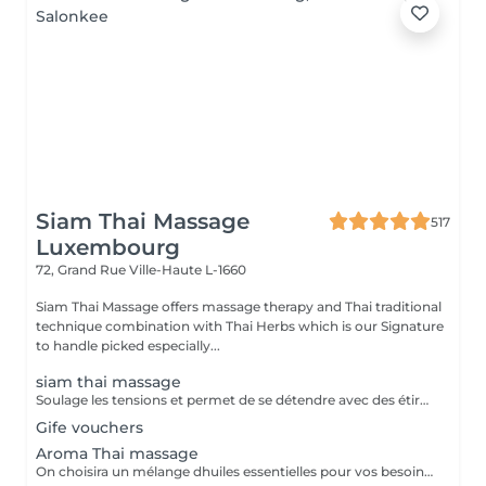
Siam Thai Massage
517
Luxembourg
72, Grand Rue
Ville-Haute L-1660
Siam Thai Massage offers massage therapy and Thai traditional
technique combination with Thai Herbs which is our Signature
to handle picked especially...
siam thai massage
Soulage les tensions et permet de se détendre avec des étirements délicats de votre corps pour améliorer la mobilité et la flexibilité, suivie par les techniques de massage thaï par des pressions, sans utilisation dhuile.
Gife vouchers
Aroma Thai massage
On choisira un mélange dhuiles essentielles pour vos besoins physiques. Un massage thérapeutique à laide dune technique spéciale pour vider les poches de liquide lymphatique et de rétention deau. Ce traitement est conçu pour aider à stimuler la circulation et daccroître la capacité du corps à éliminer les toxines et à absorber les éléments nutritifs. Vos huiles essentielles préférées peuvent être sélectionnées à votre arrivée.