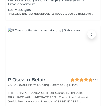
Les Rituels Corps - Gommage / Massage 60' /
Enveloppement
Les Massages
-Massage Énergétique au Quartz Rose et Jade Ce massage unique associe la puissance vibratoire des pierres précieuses à des manuvres profondes et relaxantes. Grâce au quartz rose et au jade, il rééquilibre les énergies, relâche les tensions et réveille l'éclat intérieur. Un véritable soin holistique, pour le corps et l'esprit. -Massage Ressourçant Future Maman Spécialement conçu pour accompagner la femme enceinte en douceur, ce massage soulage les tensions, améliore la circulation et procure une profonde sensation de bien-être. Réalisé avec des mouvements enveloppants et des produits adaptés, il offre un moment précieux de connexion avec soi et avec bébé.
P'Osez.lu Belair
446
22, Boulevard Pierre Dupong
Luxembourg L-1430
THE RENATA FRANCA METHOD Manual LYMPHATIC
DRAINAGE with IMMEDIATE RESULT from the first session.
Jonida Rexha Massage Therapist +352 661 151 287 in...