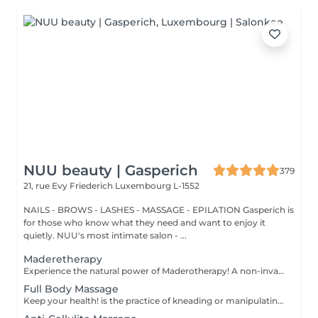
NUU beauty | Gasperich
379
21, rue Evy Friederich
Luxembourg L-1552
NAILS - BROWS - LASHES - MASSAGE - EPILATION Gasperich is
for those who know what they need and want to enjoy it
quietly. NUU's most intimate salon - ...
Maderetherapy
Experience the natural power of Maderotherapy! A non-invasive massage technique using wooden tools. It improves circulation and lymphatic drainage, reduces cellulite, helps contour the body, and eliminates excess fluid. Types: - Face: reduces puffiness and improves skin tone; - Brazilian: focuses on legs and glutes, helps shape the silhouette; - Abdomen: reduces volume and firms the skin; - Full body: promotes relaxation and overall recovery. Age restrictions: recommended to do from 16 years old. Post-procedure recommendations: do not do sports and any sharp movement for 2-3 hours after the procedure. Frequency: 2-3 times per week, 8-10 sessions. Repeat once in 3-6 months. Contraindications: pregnancy, inflammation, acne, varicose veins in the acute stage.
Full Body Massage
Keep your health! is the practice of kneading or manipulating a person's muscles and other soft-tissue in order to reduce stress, reduce muscle pain, increase relaxation and improve the work of the immune system. Age restrictions: there are no age restrictions for this procedure. Post procedure recommendations: do not do sport and any sharp movements 2-3 hours after the procedure. Frequency: 1-2 times per week, 10 times in total. Repeat once in 3-6 months.