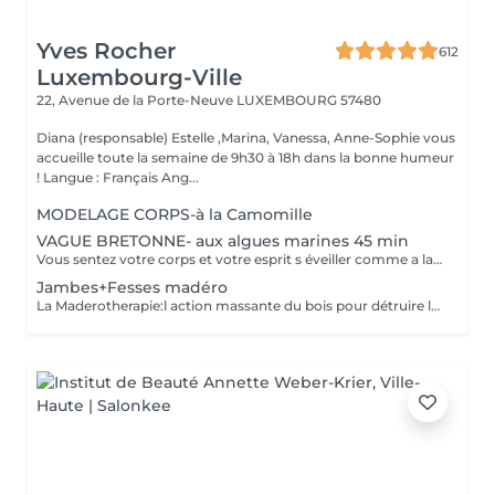
Yves Rocher
612
Luxembourg-Ville
22, Avenue de la Porte-Neuve
LUXEMBOURG 57480
Diana (responsable) Estelle ,Marina, Vanessa, Anne-Sophie vous
accueille toute la semaine de 9h30 à 18h dans la bonne humeur
! Langue : Français Ang...
MODELAGE CORPS-à la Camomille
VAGUE BRETONNE- aux algues marines 45 min
Vous sentez votre corps et votre esprit s éveiller comme a la suite d un bain dans l OCEAN. Vous vous tonicité et leur confort. sentez légère et revitalisée. Vos jambes retrouvent leur tonicité et leur confort
Jambes+Fesses madéro
La Maderotherapie:l action massante du bois pour détruire la cellulite. *Active la circulation sanguine et lymphatique *Réduit les tensions musculaires. *Raffermie et tonifie la peau.