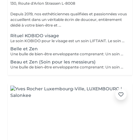
130, Route d'Arlon
Strassen L-8008
Depuis 2019, nos esthéticiennes qualifiées et passionnées vous
accueillent dans un véritable écrin de douceur, entièrement
dédié à votre bien-être et ...
Rituel KOBIDO visage
Le soin KOBIDO pour le visage est un soin LIFTANT. Le soin dure 1h15, et vous permettra de lifter complètement votre visage. Il est idéal de venir démaquillé pour commencer ce rituel. La praticienne commencera par un enchaînement de serviettes chaudes, puis viendra stimuler les cellules avec un instrument le RIDOKI. Suivi d'un massage doux avec des techniques de massage spécifiques au Kobido. Puis elle effectura des points de pressions sur les méridiens, pour terminer avec un passage au ROULEAU DE JADE. Laissez-vous porter par ce rituel anti-âge d'exeption à la fois relaxant et liftant.
Belle et Zen
Une bulle de bien-être enveloppante comprenant: Un soin du visage nettoyant et hydratant d'une durée de 60 minutes. (Démaquillage, gommage, extraction des comédons, massage visage, masque et crème de soin) Une manucure ( Limage, la pousse et coupe des cuticules, gommage et massage avec crème de soin. Base transparente comprise si souhaitée) Un massage relaxant des pieds ou des mains d'une durée de 20 minutes
Beau et Zen (Soin pour les messieurs)
Une bulle de bien-être enveloppante comprenant: Un soin visage éclat d'une durée de 50 minutes adapté à votre type de peau (Nettoyage, gommage, extraction des comédons, massage visage, masque et crème de soin) Un massage relaxant du dos d'une durée de 20 minutes. Une manucure ( Limage, la pousse et coupe des cuticules, gommage et massage avec crème de soin)