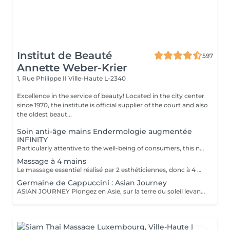
Institut de Beauté
597
Annette Weber-Krier
1, Rue Philippe II
Ville-Haute L-2340
Excellence in the service of beauty! Located in the city center
since 1970, the institute is official supplier of the court and also
the oldest beaut...
Soin anti-âge mains Endermologie augmentée
INFINITY
Particularly attentive to the well-being of consumers, this new exclusive LPG® protocol is the alliance of technicality, which is based on the patented technology of the CelluM6 Alliance® device and sensoriality for immediate and lasting effectiveness on the body. And this, thanks to a succession of maneuvers carried out both by the Alliance® treatment head, the application of a mask and by the hands of the practitioner
Massage à 4 mains
Le massage essentiel réalisé par 2 esthéticiennes, donc à 4 mains est un massage du corps complet aux huiles essentielles, qui apporte une profonde relaxation. C'est une technique favorisant la circulation énergétique et qui réactive le métabolisme. C'est un massage où on retrouve le plaisir de donner et de recevoir. En fait c'est un mélange de différentes techniques : californienne, quant au rythme, la fluidité, manoeuvres enveloppantes, et suédoise, travail précis sur les différentes parties du corps.
Germaine de Cappuccini : Asian Journey
ASIAN JOURNEY Plongez en Asie, sur la terre du soleil levant, où chaque détail est conçu pour offrir harmonie et équilibre grâce à des soins exclusifs qui capturent l'esprit zen des anciens rituels japonais, infusés avec l'essence culturelle et cérémonielle du thé. La collection présente un parfum neuro-scientifiquement prouvé qui favorise l'harmonie et l'équilibre entre le corps et l'esprit. Des notes lactées enveloppantes s'associent à des bois crémeux sophistiqués et à des fruits exotiques. ACTIMOOD PROGRAM® : WELLBEINGMATCHA RENEWAL EXFOLIATION POUR LE CORPS Rituel d'exfoliation conçu pour révéler une peau douce et radieuse. Une formule exclusive à effet antioxydant qui enveloppe le corps d'une étreinte nourrissante et transformatrice. La caresse de sa texture gel extraordinaire permet une exfoliation aussi efficace qu'agréable. SERENITY SANCTUARY MASSAGE CORPOREL Inspiré du Shiatsu, une technique millénaire originaire du Japon, ce massage à effet relaxant vise à harmoniser le rythme naturel du corps en travaillant les méridiens énergétiques. La texture douce du lait de massage facilite le traitement, garantissant une glisse douce et agréable, tout en vous plongeant dans une atmosphère de profonde sérénité. ZEN CEREMONY RITUEL Conçu pour harmoniser le corps et l'esprit, ce rituel corporel associe la préparation et le soin de la peau à la philosophie orientale de l'équilibre holistique. Inspiré par le travail des méridiens énergétiques, il favorise un sentiment de bien-être total et profond.