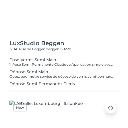
LuxStudio Beggen
170A, Rue de Beggen
beggen L-1220
Pose Vernis Semi Main
1. Pose Semi-Permanente Classique Application simple avec une fine couche de base. Idéale pour celles qui souhaitent de la couleur, de la brillance et un léger renfort. Tenue moyenne 2 semaines. 2. Pose Semi + Renfort Combinaison d'une base classique avec une couche de renfort. Offre une meilleure résistance que le semi-permanent classique, parfaite pour les ongles naturels. Moyenne Tenue de 2 à 3 semaines. 3. Pose Semi + Fiber Ultra Base classique combinée à un gel enrichi en fibres, idéale pour les ongles fragiles ou nécessitant un renforcement supplémentaire. Tenue Moyenne 3 à 4 semaines.
Dépose Semi Main
Optez pour notre service de dépose de vernis semi-permanent avec 4 options adaptées à vos besoins : 1. Dépose simple : Retrait de l'ancien vernis semi-permanent.
Dépose Semi-Permanent Pieds
New