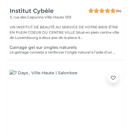
Institut Cybèle
186
3, rue des Capucins
Ville-Haute 1313
UN INSTITUT DE BEAUTÉ AU SERVICE DE VOTRE BIEN-ÊTRE
EN PLEIN COEUR DU CENTRE VILLE Situé en plein centre ville
de Luxembourg à deux pas de la place d...
Gainage gel sur ongles naturels
Le gainage consiste à renforcer l'ongle naturel à l'aide d'un gel ou d'une base renforcée, sans rallongement. Il apporte solidité, tenue et un rendu soigné, tout en protégeant l'ongle des cassures.