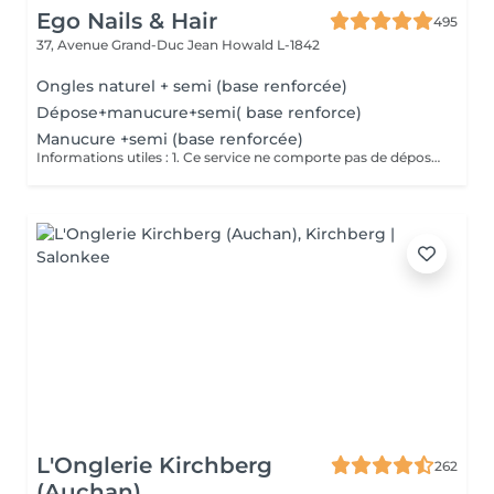
Ego Nails & Hair
495
37, Avenue Grand-Duc Jean
Howald L-1842
Ongles naturel + semi (base renforcée)
Dépose+manucure+semi( base renforce)
Manucure +semi (base renforcée)
Informations utiles : 1. Ce service ne comporte pas de dépose vos ongles doivent être nu pour ce service si vos ongles nécessite une dépose veuillez choisir la dépose adéquate merci. 2. Ce service ne comporte pas de French ni de Nails si vous en souhaitez il vous suffit de vous rendre dans la rubrique Nails art pour en ajouter merci. Description de la prestation : - Traitement des cuticules - limage des ongles - pose d'un Semi Permanent (1 couleur )
L'Onglerie Kirchberg
262
(Auchan)