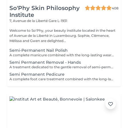
So'Phy Skin Philosophy
408
Institute
7, Avenue de la Liberté
Gare L-1931
Welcome to So'Phy, your beauty institute located in the heart
of Avenue de la Liberté in Luxembourg. Sophie, Clémence,
Mélissa and Gwen are delighted...
Semi-Permanent Nail Polish
A complete manicure combined with the long-lasting wear of semi-permanent nail polish. The treatment begins with full nail preparation, including shaping, cuticle care and preparation of the natural nail to ensure a clean and long-lasting result. The semi-permanent polish is then applied to provide a glossy, elegant and durable finish. Nails look neat and refined, with long-lasting wear for several weeks. Ideal for combining beauty, comfort and everyday practicality.
Semi Permanent Removal - Hands
A treatment dedicated to the gentle removal of semi-permanent nail polish, carried out with care to preserve the quality of the natural nail. The removal is followed by nail shaping and cuticle care to restore a clean and well-groomed result. A protective base is then applied to strengthen the nail, completed with a nourishing oil to hydrate and enhance the cuticles. Nails are left clean, cared for and protected. Ideal for taking a break while maintaining healthy nails. This service is only available for semi-permanent nail polish applied at the institute.
Semi Permanent Pedicure
A complete foot care treatment combined with the long-lasting wear of semi-permanent nail polish. The treatment begins with nail preparation, including cuticle care, shaping and callus care if needed, to ensure a clean and well-groomed result. The semi-permanent polish is then applied to provide a glossy, elegant and durable finish. Feet look neat and perfectly cared for, with long-lasting results that remain flawless for several weeks. Ideal for maintaining clean, comfortable and elegant feet every day.