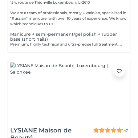
154, route de Thionville
Luxembourg L-2610
We are a team of professionals, mostly Ukrainian, specialized in
"Russian" manicure, with over 10 years of experience. We know
which techniques to us...
Manicure + semi-permanent/gel polish + rubber
base (short nails)
Premium, highly technical and ultra-precise full treatment, performed mainly with an e-file to achieve a perfectly clean nail contour and apply the polish as close as possible, even slightly under the cuticle. This technique helps visually delay the regrowth by around 10 days. Visual result: -Extremely well-groomed nails, clean contours, flawless shape -Instagram / photo studio effect: neat, precise, with no visible dry skin We also include a rubber base, recommended for short nails in good condition. A perfect solution for flawless and long-lasting nails: -The average durability is 4 weeks!! Service content -> 80€ : -Removal of old semi-permanent and/or gel (if needed, already include in this price/service) -Very meticulous preparation of the nail plate -Removal of dead skin -Shape and file nails -Gentle cuticle care -Rubber base -Application of semi-permanent nail polish -Application of cuticle oil and hand cream Optional : -Price per nail extension on up to 5 nails (if so please book "WITH simple design") +3€/nail -Price per nail for nail art on up to 5 nails (if so please book "WITH simple design") +3€/nail -Price for simple design (French, Chrome, Baby Boomer, Cat Eyes, Stickers, Foil) 6-10 nails -> +20€ -Price for complex design (3D, Hand drawings, Stamping, French with Chrome, Baby Boomer with Chrome, French with Cat Eyes) 6-10 nails -> +30€
LYSIANE Maison de
147
Beauté