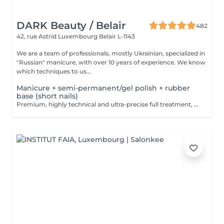
DARK Beauty / Belair
482
42, rue Astrid
Luxembourg Belair L-1143
We are a team of professionals, mostly Ukrainian, specialized in
"Russian" manicure, with over 10 years of experience. We know
which techniques to us...
Manicure + semi-permanent/gel polish + rubber
base (short nails)
Premium, highly technical and ultra-precise full treatment, performed mainly with an e-file to achieve a perfectly clean nail contour and apply the polish as close as possible, even slightly under the cuticle. This technique helps visually delay the regrowth by around 10 days. Visual result: -Extremely well-groomed nails, clean contours, flawless shape -Instagram / photo studio effect: neat, precise, with no visible dry skin We also include a base coat, recommended for short nails in good condition. A perfect solution for flawless and long-lasting nails: -The average durability is 4 weeks!! Service content -> 80€ : -Removal of old semi-permanent and/or gel (if needed, already include in this price/service) -Very meticulous preparation of the nail plate -Removal of dead skin -Shape and file nails -Gentle cuticle care -Rubber base -Application of semi-permanent nail polish -Application of cuticle oil and hand cream Optional : -Price per nail extension on up to 5 nails (if so please book "WITH simple design") +3€/nail -Price per nail for nail art on up to 5 nails (if so please book "WITH simple design") +3€/nail -Price for simple design (French, Chrome, Baby Boomer, Cat Eyes, Stickers, Foil) 6-10 nails -> +20€ -Price for complex design (3D, Hand drawings, Stamping, French with Chrome, Baby Boomer with Chrome, French with Cat Eyes) 6-10 nails -> +30€