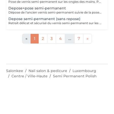
Pose de vernis semi-permanent sur les ongles des mains. Préparation délicate de l'ongle afin d'obtenir un résultat soigné et une meilleure tenue. Application du vernis semi-permanent et finition nette pour un rendu durable et brillant. La prestation est réalisée sans dépose : merci de venir sans vernis sur les ongles des mains. Cette prestation n'inclut pas de manucure complète.
Depose+pose semi-permanent
Dépose de l'ancien vernis semi-permanent suivie de la pose d'un nouveau vernis semi-permanent sur les ongles des mains. Préparation délicate de l'ongle afin d'assurer un résultat soigné et une tenue optimale. Finition nette pour un rendu durable et brillant. Cette prestation n'inclut pas de manucure complète.
Depose semi-permanent (sans repose)
Retrait délicat et sécurisé du vernis semi-permanent sur les ongles des mains. Après la dépose, le bord libre des ongles est soigneusement limé pour un rendu propre. Cette prestation est réalisée sans pose de nouveau vernis.
«
1
2
3
4
...
7
»
Salonkee
Nail salon & pedicure
Luxembourg
Centre / Ville-Haute
Semi Permanent Polish