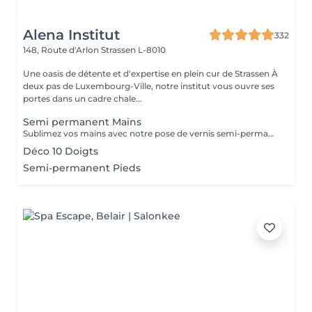
Alena Institut
332
148, Route d'Arlon
Strassen L-8010
Une oasis de détente et d'expertise en plein cur de Strassen À
deux pas de Luxembourg-Ville, notre institut vous ouvre ses
portes dans un cadre chale...
Semi permanent Mains
Sublimez vos mains avec notre pose de vernis semi-permanent, pour un résultat parfait et durable jusqu'à 3 semaines. -Finition brillante et impeccable -Résistant aux chocs et aux éclats -Disponible dans une large palette de couleurs tendances Chaque séance comprend préparation de l'ongle, application soignée et finition professionnelle, pour des mains élégantes et parfaitement entretenues.
Déco 10 Doigts
Semi-permanent Pieds