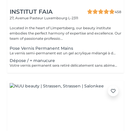
INSTITUT FAIA
458
27, Avenue Pasteur
Luxembourg L-2311
Located in the heart of Limpertsberg, our beauty institute
embodies the perfect harmony of expertise and excellence. Our
team of passionate professio...
Pose Vernis Permanent Mains
Le vernis semi-permanent est un gel acrylique mélangé à du vernis, appliqué sur l'ongle et durci par des UV. Il a la même texture qu'un vernis classique, est aussi liquide et a encore plus de brillance. Il reste impeccable, sans ternir et sans s'écailler.
Dépose / + manucure
Votre vernis permanent sera retiré délicatement sans abimer vos ongles. La manucure est un soin des mains comprenant le limage des ongles, la pousse et la coupe des cuticules, massage avec crème de soin et application d'un vernis transparent si désiré.