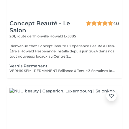
Concept Beauté - Le
455
Salon
201, route de Thionville
Howald L-5885
Bienvenue chez Concept Beauté L'Expérience Beauté & Bien-
Être à Howald Hesperange Installé depuis juin 2024 dans nos
tout nouveaux locaux au Centre S...
Vernis Permanent
VERNIS SEMI-PERMANENT Brillance & Tenue 3 Semaines Idéal pour celles qui veulent une manucure impeccable sans abîmer leurs ongles naturels, le vernis semi-permanent ProNails assure une brillance éclatante et une tenue longue durée. Pourquoi choisir le semi-permanent ? Séchage immédiat sous lampe LED Jusqu'à 3 semaines de tenue sans s'écailler Large choix de couleurs tendances Dépose rapide et en douceur Disponible pour les mains & les pieds pour une mise en beauté complète. ONGLES PARFAITS AVEC PRONAILS EXPERTISE & QUALITÉ PROFESSIONNELLE Dans notre institut, nous vous offrons un service onglerie haut de gamme, réalisé avec les produits de la marque ProNails, reconnue pour sa qualité et sa tenue exceptionnelle. Nos expertes en onglerie, dont certaines sont également formatrices en prothésie ongulaire dans notre centre de formation Concept Beauté Distribution, sauront vous conseiller et sublimer vos ongles avec professionnalisme.