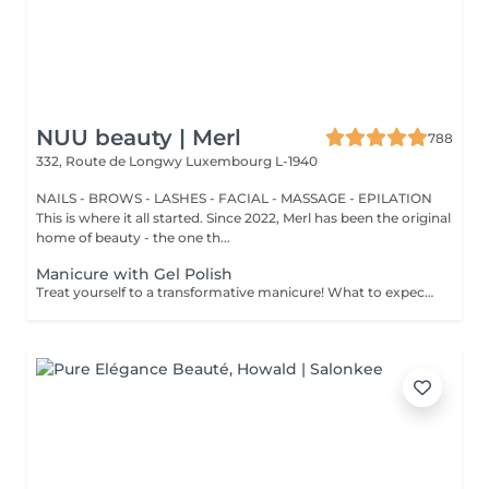
NUU beauty | Merl
788
332, Route de Longwy
Luxembourg L-1940
NAILS - BROWS - LASHES - FACIAL - MASSAGE - EPILATION
This is where it all started. Since 2022, Merl has been the original
home of beauty - the one th...
Manicure with Gel Polish
Treat yourself to a transformative manicure! What to expect: - old polish is removed as a bonus - rough skin is removed - nails are shaped - cuticles and side ridges are polished - reinforcement is performed if chosen - semi-permanent polish is applied - cuticle oil and hand cream are applied Age: 16+ Frequency: every 3 weeks for best results. *Removal of old semi-permanent polish is included with the manicure. If you want a separate removal appointment, we charge €20 for the careful process that protects your nails. For the manicure, we leave a thin layer of old polish under the new layer to enhance the durability of the semi-permanent polish. *Please note that if semipermanent nail polish without manicure is chosen, rough skin, cuticle and side ridges won't be removed.