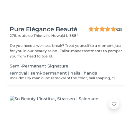
Pure Elégance Beauté
629
276, route de Thionville
Howald L-5884
Do you need a wellness break? Treat yourself to a moment just
for you in our beauty salon . Tailor-made treatments to pamper
you from head to toe. B...
Semi-Permanant Signature
removal | semi-permanent | nails | hands
Include: Dry manicure: removal of the color, nail shaping, cleaning of the cuticle and to finish a massage of the hands at the end of the dry manicure and possibly cover them with a strengthening varnish at the end.