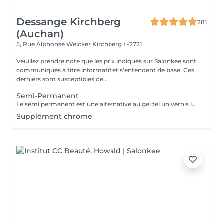
Dessange Kirchberg
281
(Auchan)
5, Rue Alphonse Weicker
Kirchberg L-2721
Veuillez prendre note que les prix indiqués sur Salonkee sont
communiqués à titre informatif et s'entendent de base. Ces
derniers sont susceptibles de...
Semi-Permanent
Le semi permanent est une alternative au gel tel un vernis longue durée pour une durée de deux semaines et demi à trois semaines de tenue (maximum ) Le retrait doit se faire uniquement au salon et nous le recommandons de manière ponctuelle. La manucure sèche est comprise dans cette prestation . Comme chaque cliente est unique, nous vous invitons à vous rapprocher d'une collaboratrice pour d'avantages d'informations
Supplément chrome