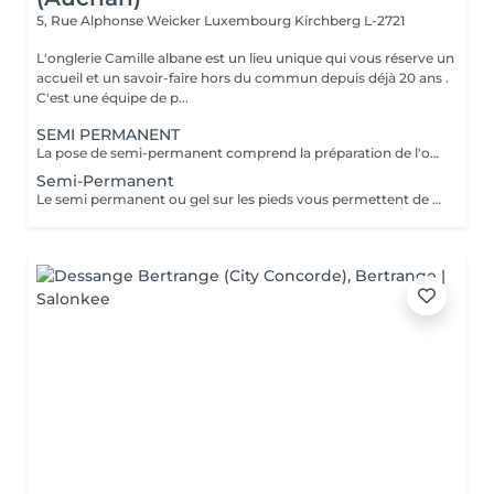
5, Rue Alphonse Weicker Luxembourg
Kirchberg L-2721
L'onglerie Camille albane est un lieu unique qui vous réserve un
accueil et un savoir-faire hors du commun depuis déjà 20 ans .
C'est une équipe de p...
SEMI PERMANENT
La pose de semi-permanent comprend la préparation de l'ongle, la mise en forme, le soin des cuticules et l'application de la couleur choisie. Grâce à sa tenue longue durée, le semi-permanent offre une brillance parfaite et une tenue de 2 à 3 semaines, sans ecaillement, pour des ongles impeccables au quotidien.
Semi-Permanent
Le semi permanent ou gel sur les pieds vous permettent de conserver , tel un vernis longue durée , une couleur pour une tenue de 4 à 6 semaines ( maximum) . Le retrait doit se faire en institut uniquement et nous recommandons de demander conseil à une de nos collaboratrices quant à la répétition de cette prestation. Comme chaque cliente est unique nous vous invitons à nous contacter pour d'avantages d'informations .