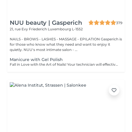
NUU beauty | Gasperich
379
21, rue Evy Friederich
Luxembourg L-1552
NAILS - BROWS - LASHES - MASSAGE - EPILATION Gasperich is
for those who know what they need and want to enjoy it
quietly. NUU's most intimate salon - ...
Manicure with Gel Polish
Fall in Love with the Art of Nails! Your technician will effectively remove dead skin cells, shape and file nails, and buff the outer surface. Semi-permanent (gel) polish is applied. It looks like regular nail polish, but stays on your nails much longer. Fantastic, isn't it? It is drying in a led lamp and lasts for weeks. Our masters do edged, hardware, or combined manicure. How is manicure with semi-permanent nail polish done? - removal of an old semi-permanent (gel) if needed - rough skin is removed - the shape of the nail plate is corrected - the cuticle and side ridges are corrected - semi-permanent (gel) polish is applied - cuticle oil and hand cream are applied *Please note that if semipermanent nail polish without manicure is chosen, rough skin, cuticle and side ridges won't be removed. Age restrictions: recommended to do from 16 years. Post procedure recommendations: there are no post recommendations for this procedure. Frequency: once in 3 weeks.