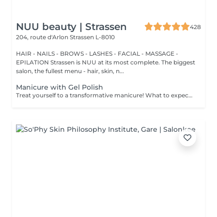
NUU beauty | Strassen
428
204, route d'Arlon
Strassen L-8010
HAIR - NAILS - BROWS - LASHES - FACIAL - MASSAGE -
EPILATION Strassen is NUU at its most complete. The biggest
salon, the fullest menu - hair, skin, n...
Manicure with Gel Polish
Treat yourself to a transformative manicure! What to expect: - old polish is removed as a bonus - rough skin is removed - nails are shaped - cuticles and side ridges are polished - reinforcement is performed if chosen - semi-permanent polish is applied - cuticle oil and hand cream are applied Age: 16+ Frequency: every 3 weeks for best results. *Removal of old semi-permanent polish is included with the manicure. If you want a separate removal appointment, we charge €20 for the careful process that protects your nails. For the manicure, we leave a thin layer of old polish under the new layer to enhance the durability of the semi-permanent polish. *Please note that if semipermanent nail polish without manicure is chosen, rough skin, cuticle and side ridges won't be removed.