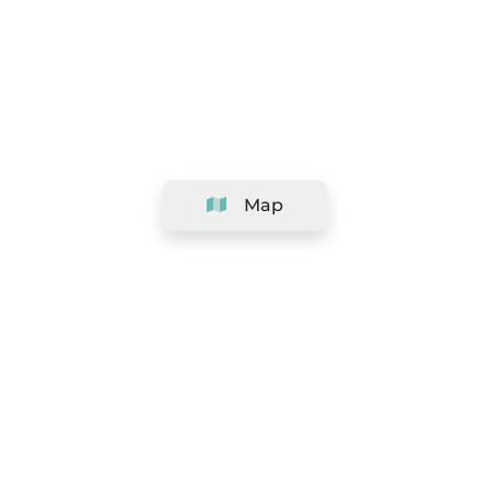
Map
Company
Support
Team
&
Careers
Information for salons