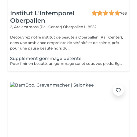
Institut L'Intemporel
768
Oberpallen
2, Arelerstrooss (Pall Center)
Oberpallen L-8552
Découvrez notre institut de beauté à Oberpallen (Pall Center),
dans une ambiance empreinte de sérénité et de calme, prêt
pour une pause beauté hors du...
Supplément gommage détente
Pour finir en beauté, un gommage sur et sous vos pieds. Egalement entre les orteils. Pour une meilleure pénétration de la crème pieds. Uniquement avec un service de beauté des pieds / pédicurie effectué à l institut le même jour .