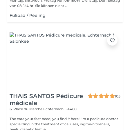
Montag, Mittwoch, Freitag von 08-18Uhr Dienstag, Donnerstag
von 08-14Uhr! Sie können nicht ...
Fußbad / Peeling
THAIS SANTOS Pédicure
105
médicale
6, Place du Marché
Echternach L-6460
The care your feet need, you find it here! I'm a pedicure doctor
specializing in the treatment of calluses, ingrown toenails,
heels, diabetic feet, e...