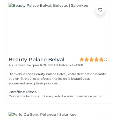
Beauty Palace Belval
77
4, rue Jean-Jacques ROUSSEAU
Belvaux L-4368
Bienvenue chez Beauty Palace Belval, votre destination beauté
et bien-être où les professionnelles de la beauté vous
accueillent avec plaisir pour des...
Paraffine Pieds
Donnez de la douceur à vos pieds. Le soin commence par un gommage de la demi-jambe et des pieds, puis avec un grand pinceau la spécialiste de beauté applique la paraffine chaude sur chaque pieds, ce masque va poser environ 15 min, puis vient le moment de la détente: le modelage des pieds, relaxation suprême. Résultat des pieds doux comme une peau de bébé.