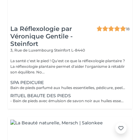
La Réflexologie par
18
Véronique Gentile -
Steinfort
3, Rue de Luxembourg
Steinfort L-8440
La santé c'est le pied ! Qu'est ce que la réflexologie plantaire ?
La réflexologie plantaire permet d'aider l'organisme à rétablir
son équilibre. No...
SPA PEDICURE
Bain de pieds parfumé aux huiles essentielles, pédicure, peeling au sel senteur orientale, masque chaussettes, massage au beurre de karité
RITUEL BEAUTE DES PIEDS
- Bain de pieds avec émulsion de savon noir aux huiles essentielles méthode traditionnel marocaine - Gommage au sel senteur orientale - Collagène masque/chaussettes - Massage des pieds relaxant et défatigant activant ainsi la circulation sanguine et libérant toute les tensions au beurre de karité