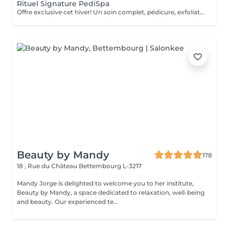
Rituel Signature PediSpa
Offre exclusive cet hiver! Un soin complet, pédicure, exfoliation et masque nourrissant et bain à remous pour une douceur absolue. Un moment cocooning, réconfortant, idéal pour l'hiver. La version avec pause de semi permanent pour des pieds soignés est éclatant tout l'hiver
Beauty by Mandy
178
18 , Rue du Château
Bettembourg L-3217
Mandy Jorge is delighted to welcome you to her institute,
Beauty by Mandy, a space dedicated to relaxation, well-being
and beauty. Our experienced te...