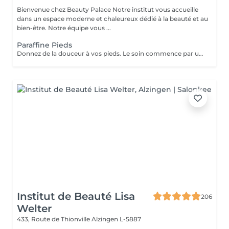
Bienvenue chez Beauty Palace Notre institut vous accueille
dans un espace moderne et chaleureux dédié à la beauté et au
bien-être. Notre équipe vous ...
Paraffine Pieds
Donnez de la douceur à vos pieds. Le soin commence par un gommage de la demi-jambe et des pieds, puis avec un grand pinceau la spécialiste de beauté applique la paraffine chaude sur chaque pieds, ce masque va poser environ 15 min, puis vient le moment de la détente: le modelage des pieds, relaxation suprême. Résultat des pieds doux comme une peau de bébé.
Institut de Beauté Lisa
206
Welter
433, Route de Thionville
Alzingen L-5887