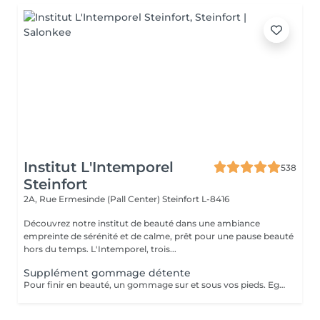
Institut L'Intemporel
538
Steinfort
2A, Rue Ermesinde (Pall Center)
Steinfort L-8416
Découvrez notre institut de beauté dans une ambiance
empreinte de sérénité et de calme, prêt pour une pause beauté
hors du temps. L'Intemporel, trois...
Supplément gommage détente
Pour finir en beauté, un gommage sur et sous vos pieds. Egalement entre les orteils. Pour une meilleure pénétration de la crème pieds. Uniquement avec un service de beauté des pieds / pédicure effectué à l'institut le même jour.