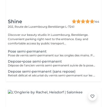
Shine
144
202, Route de Luxembourg
Bereldange L-7241
Discover our beauty studio in Luxembourg, Bereldange.
Convenient parking right next to the entrance. Easy and
comfortable access by public transport...
Pose semi-permanent
Pose de vernis semi-permanent sur les ongles des mains. Préparation délicate de l'ongle afin d'obtenir un résultat soigné et une meilleure tenue. Application du vernis semi-permanent et finition nette pour un rendu durable et brillant. La prestation est réalisée sans dépose : merci de venir sans vernis sur les ongles des mains. Cette prestation n'inclut pas de manucure complète.
Depose+pose semi-permanent
Dépose de l'ancien vernis semi-permanent suivie de la pose d'un nouveau vernis semi-permanent sur les ongles des mains. Préparation délicate de l'ongle afin d'assurer un résultat soigné et une tenue optimale. Finition nette pour un rendu durable et brillant. Cette prestation n'inclut pas de manucure complète.
Depose semi-permanent (sans repose)
Retrait délicat et sécurisé du vernis semi-permanent sur les ongles des mains. Après la dépose, le bord libre des ongles est soigneusement limé pour un rendu propre. Cette prestation est réalisée sans pose de nouveau vernis.