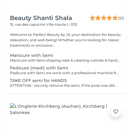
Beauty Shanti Shala
253
15, rue des capucins
Ville-Haute L-1313
Welcome to Perfect Beauty by Jil, your destination for beauty,
relaxation, and well-being! Whether you're looking for classic
treatments or exclusive...
Manicure with Semi
Manicure with Semi shaping nails & cleaning cuticles & hand massage Polish = normal polish, which one you can easily take off with dissolute. Stay 2-4 days for hands, 1 month for feet and take 30min to dry. Semi = we dry it under a LEDlight and should be taken off in the salon (removing is included in the price). Stay -> till 3 weeks for hands, 4-5 weeks for feet and will be dry immediately. Can damage your nails by doing it to offen without a break.
Pedicure (medi) with Semi
Pedicure with Semi we work with a professional machine from the brand RUCK, feetbath, cuting & polishing nails, taking off of the dead skin ( cuting and/or polishing), cleaning from the cuticles, ingrowing nails and corn eye will be treated Polish = normal polish, which one you can easily take off with dissolute. Stay 2-4 days for hands, 1 month for feet and take 30min to dry. Semi = we dry it under a LEDlight and should be taken off in the salon (removing is included in the price). Stay -> till 3 weeks for hands, 4-5 weeks for feet and will be dry immediately. Can damage your nails by doing it to offen without a break
TAKE OFF semi for HANDS
ATTENTION : we only remove the semi, if the pose was did by Perfect Beauty and the remove is included in the price of the pose. Unfortunately, all clients who book an appoitement with a pose from an other artist will be refused and will be charged for blocking the shedule. Sorry for this thank you for your understanding