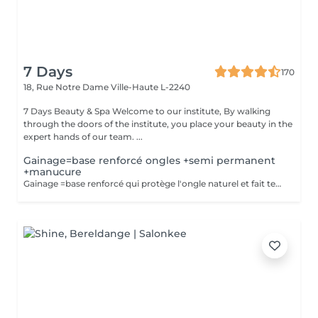
7 Days
170
18, Rue Notre Dame
Ville-Haute L-2240
7 Days Beauty & Spa Welcome to our institute, By walking
through the doors of the institute, you place your beauty in the
expert hands of our team. ...
Gainage=base renforcé ongles +semi permanent
+manucure
Gainage =base renforcé qui protège l'ongle naturel et fait tenir plus longtemps . Semi-permanente =couleur qui tient 3-4semaines