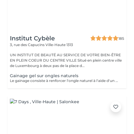
Institut Cybèle
185
3, rue des Capucins
Ville-Haute 1313
UN INSTITUT DE BEAUTÉ AU SERVICE DE VOTRE BIEN-ÊTRE
EN PLEIN COEUR DU CENTRE VILLE Situé en plein centre ville
de Luxembourg à deux pas de la place d...
Gainage gel sur ongles naturels
Le gainage consiste à renforcer l'ongle naturel à l'aide d'un gel ou d'une base renforcée, sans rallongement. Il apporte solidité, tenue et un rendu soigné, tout en protégeant l'ongle des cassures.