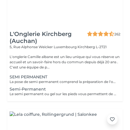
L'Onglerie Kirchberg
262
(Auchan)
5, Rue Alphonse Weicker Luxembourg
Kirchberg L-2721
L'onglerie Camille albane est un lieu unique qui vous réserve un
accueil et un savoir-faire hors du commun depuis déjà 20 ans .
C'est une équipe de p...
SEMI PERMANENT
La pose de semi-permanent comprend la préparation de l'ongle, la mise en forme, le soin des cuticules et l'application de la couleur choisie. Grâce à sa tenue longue durée, le semi-permanent offre une brillance parfaite et une tenue de 2 à 3 semaines, sans ecaillement, pour des ongles impeccables au quotidien.
Semi-Permanent
Le semi permanent ou gel sur les pieds vous permettent de conserver , tel un vernis longue durée , une couleur pour une tenue de 4 à 6 semaines ( maximum) . Le retrait doit se faire en institut uniquement et nous recommandons de demander conseil à une de nos collaboratrices quant à la répétition de cette prestation. Comme chaque cliente est unique nous vous invitons à nous contacter pour d'avantages d'informations .