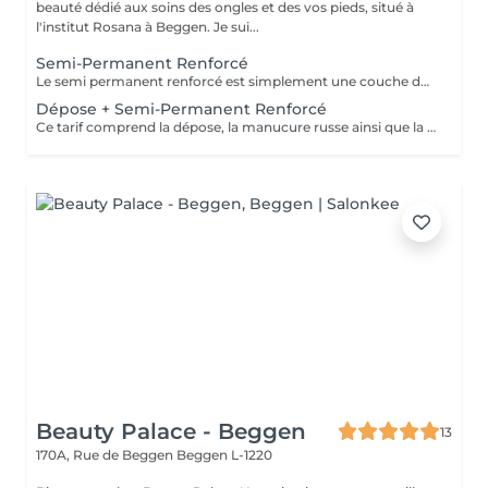
beauté dédié aux soins des ongles et des vos pieds, situé à
l'institut Rosana à Beggen. Je sui...
Semi-Permanent Renforcé
Le semi permanent renforcé est simplement une couche de vernis avec une base épaisse. Il permet de renforcé vos ongles naturels contrairement au semi permanent classique. Cette technique s'effectue sur des ongles naturels sains et dures. La Manucure Russe est comprise dans le prix. Le remplissage est à faire toutes les 2 semaines et demi / 3 semaines.
Dépose + Semi-Permanent Renforcé
Ce tarif comprend la dépose, la manucure russe ainsi que la nouvelle pose !
Beauty Palace - Beggen
13
170A, Rue de Beggen
Beggen L-1220