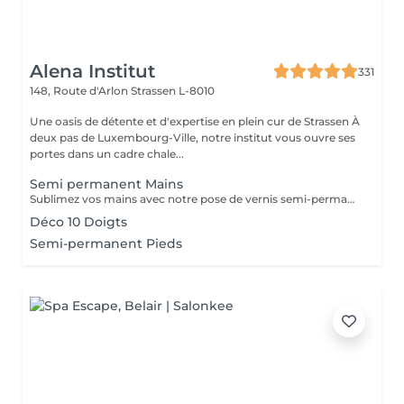
Alena Institut
331
148, Route d'Arlon
Strassen L-8010
Une oasis de détente et d'expertise en plein cur de Strassen À
deux pas de Luxembourg-Ville, notre institut vous ouvre ses
portes dans un cadre chale...
Semi permanent Mains
Sublimez vos mains avec notre pose de vernis semi-permanent, pour un résultat parfait et durable jusqu'à 3 semaines. -Finition brillante et impeccable -Résistant aux chocs et aux éclats -Disponible dans une large palette de couleurs tendances Chaque séance comprend préparation de l'ongle, application soignée et finition professionnelle, pour des mains élégantes et parfaitement entretenues.
Déco 10 Doigts
Semi-permanent Pieds