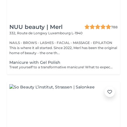
NUU beauty | Merl
788
332, Route de Longwy
Luxembourg L-1940
NAILS - BROWS - LASHES - FACIAL - MASSAGE - EPILATION
This is where it all started. Since 2022, Merl has been the original
home of beauty - the one th...
Manicure with Gel Polish
Treat yourself to a transformative manicure! What to expect: - old polish is removed as a bonus - rough skin is removed - nails are shaped - cuticles and side ridges are polished - reinforcement is performed if chosen - semi-permanent polish is applied - cuticle oil and hand cream are applied Age: 16+ Frequency: every 3 weeks for best results. *Removal of old semi-permanent polish is included with the manicure. If you want a separate removal appointment, we charge €20 for the careful process that protects your nails. For the manicure, we leave a thin layer of old polish under the new layer to enhance the durability of the semi-permanent polish. *Please note that if semipermanent nail polish without manicure is chosen, rough skin, cuticle and side ridges won't be removed.