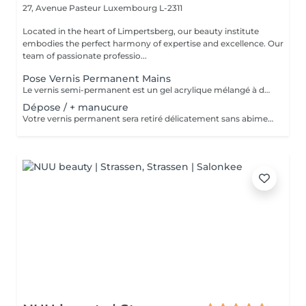
27, Avenue Pasteur
Luxembourg L-2311
Located in the heart of Limpertsberg, our beauty institute
embodies the perfect harmony of expertise and excellence. Our
team of passionate professio...
Pose Vernis Permanent Mains
Le vernis semi-permanent est un gel acrylique mélangé à du vernis, appliqué sur l'ongle et durci par des UV. Il a la même texture qu'un vernis classique, est aussi liquide et a encore plus de brillance. Il reste impeccable, sans ternir et sans s'écailler.
Dépose / + manucure
Votre vernis permanent sera retiré délicatement sans abimer vos ongles. La manucure est un soin des mains comprenant le limage des ongles, la pousse et la coupe des cuticules, massage avec crème de soin et application d'un vernis transparent si désiré.