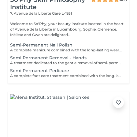
Institute
7, Avenue de la Liberté
Gare L-1931
Welcome to So'Phy, your beauty institute located in the heart
of Avenue de la Liberté in Luxembourg. Sophie, Clémence,
Mélissa and Gwen are delighted...
Semi-Permanent Nail Polish
A complete manicure combined with the long-lasting wear of semi-permanent nail polish. The treatment begins with full nail preparation, including shaping, cuticle care and preparation of the natural nail to ensure a clean and long-lasting result. The semi-permanent polish is then applied to provide a glossy, elegant and durable finish. Nails look neat and refined, with long-lasting wear for several weeks. Ideal for combining beauty, comfort and everyday practicality.
Semi Permanent Removal - Hands
A treatment dedicated to the gentle removal of semi-permanent nail polish, carried out with care to preserve the quality of the natural nail. The removal is followed by nail shaping and cuticle care to restore a clean and well-groomed result. A protective base is then applied to strengthen the nail, completed with a nourishing oil to hydrate and enhance the cuticles. Nails are left clean, cared for and protected. Ideal for taking a break while maintaining healthy nails. This service is only available for semi-permanent nail polish applied at the institute.
Semi Permanent Pedicure
A complete foot care treatment combined with the long-lasting wear of semi-permanent nail polish. The treatment begins with nail preparation, including cuticle care, shaping and callus care if needed, to ensure a clean and well-groomed result. The semi-permanent polish is then applied to provide a glossy, elegant and durable finish. Feet look neat and perfectly cared for, with long-lasting results that remain flawless for several weeks. Ideal for maintaining clean, comfortable and elegant feet every day.