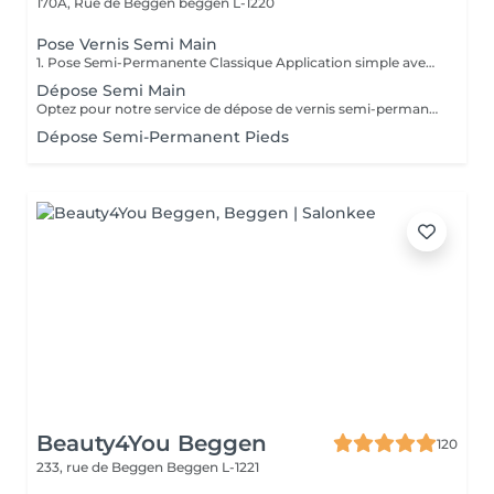
170A, Rue de Beggen
beggen L-1220
Pose Vernis Semi Main
1. Pose Semi-Permanente Classique Application simple avec une fine couche de base. Idéale pour celles qui souhaitent de la couleur, de la brillance et un léger renfort. Tenue moyenne 2 semaines. 2. Pose Semi + Renfort Combinaison d'une base classique avec une couche de renfort. Offre une meilleure résistance que le semi-permanent classique, parfaite pour les ongles naturels. Moyenne Tenue de 2 à 3 semaines. 3. Pose Semi + Fiber Ultra Base classique combinée à un gel enrichi en fibres, idéale pour les ongles fragiles ou nécessitant un renforcement supplémentaire. Tenue Moyenne 3 à 4 semaines.
Dépose Semi Main
Optez pour notre service de dépose de vernis semi-permanent avec 4 options adaptées à vos besoins : 1. Dépose simple : Retrait de l'ancien vernis semi-permanent.
Dépose Semi-Permanent Pieds
Beauty4You Beggen
120
233, rue de Beggen
Beggen L-1221