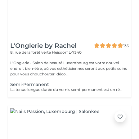
L'Onglerie by Rachel
135
8, rue de la forêt verte
Heisdorf L-7340
L'Onglerie - Salon de beauté Luxembourg est votre nouvel
endroit bien-être, où vos esthéticiennes seront aux petits soins
pour vous chouchouter: déco...
Semi-Permanent
La tenue longue durée du vernis semi-permanent est un réel avantage. La pose sera effectuée avec soin, en adaptant les produits utilisés. La prestation sera entièrement personnalisée. La tenue peut aller de 2 à 3 semaines, 4 maximum selon le type d'ongle. Fini les retouches manucure tous les 4 jours, c'est une vraie liberté qui s'offre à vous ! Finesse et tenue longue durée ! N'hésitez pas à demander conseil