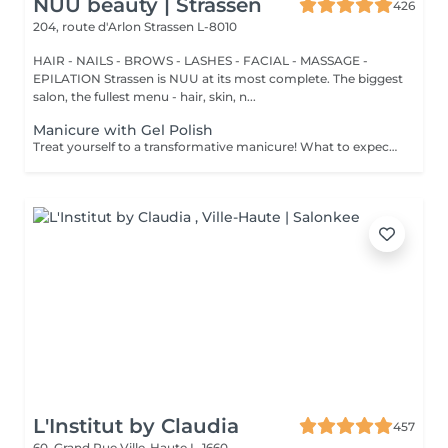
NUU beauty | Strassen
426
204, route d'Arlon
Strassen L-8010
HAIR - NAILS - BROWS - LASHES - FACIAL - MASSAGE -
EPILATION Strassen is NUU at its most complete. The biggest
salon, the fullest menu - hair, skin, n...
Manicure with Gel Polish
Treat yourself to a transformative manicure! What to expect: - old polish is removed as a bonus - rough skin is removed - nails are shaped - cuticles and side ridges are polished - reinforcement is performed if chosen - semi-permanent polish is applied - cuticle oil and hand cream are applied Age: 16+ Frequency: every 3 weeks for best results. *Removal of old semi-permanent polish is included with the manicure. If you want a separate removal appointment, we charge €20 for the careful process that protects your nails. For the manicure, we leave a thin layer of old polish under the new layer to enhance the durability of the semi-permanent polish. *Please note that if semipermanent nail polish without manicure is chosen, rough skin, cuticle and side ridges won't be removed.
L'Institut by Claudia
457
60, Grand Rue
Ville-Haute L-1660