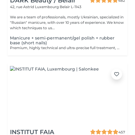
DARK Beauty / Belair
482
42, rue Astrid
Luxembourg Belair L-1143
We are a team of professionals, mostly Ukrainian, specialized in
"Russian" manicure, with over 10 years of experience. We know
which techniques to us...
Manicure + semi-permanent/gel polish + rubber
base (short nails)
Premium, highly technical and ultra-precise full treatment, performed mainly with an e-file to achieve a perfectly clean nail contour and apply the polish as close as possible, even slightly under the cuticle. This technique helps visually delay the regrowth by around 10 days. Visual result: -Extremely well-groomed nails, clean contours, flawless shape -Instagram / photo studio effect: neat, precise, with no visible dry skin We also include a base coat, recommended for short nails in good condition. A perfect solution for flawless and long-lasting nails: -The average durability is 4 weeks!! Service content -> 80€ : -Removal of old semi-permanent and/or gel (if needed, already include in this price/service) -Very meticulous preparation of the nail plate -Removal of dead skin -Shape and file nails -Gentle cuticle care -Rubber base -Application of semi-permanent nail polish -Application of cuticle oil and hand cream Optional : -Price per nail extension on up to 5 nails (if so please book "WITH simple design") +3€/nail -Price per nail for nail art on up to 5 nails (if so please book "WITH simple design") +3€/nail -Price for simple design (French, Chrome, Baby Boomer, Cat Eyes, Stickers, Foil) 6-10 nails -> +20€ -Price for complex design (3D, Hand drawings, Stamping, French with Chrome, Baby Boomer with Chrome, French with Cat Eyes) 6-10 nails -> +30€
INSTITUT FAIA
457