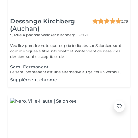
Dessange Kirchberg
279
(Auchan)
5, Rue Alphonse Weicker
Kirchberg L-2721
Veuillez prendre note que les prix indiqués sur Salonkee sont
communiqués à titre informatif et s'entendent de base. Ces
derniers sont susceptibles de...
Semi-Permanent
Le semi permanent est une alternative au gel tel un vernis longue durée pour une durée de deux semaines et demi à trois semaines de tenue (maximum ) Le retrait doit se faire uniquement au salon et nous le recommandons de manière ponctuelle. La manucure sèche est comprise dans cette prestation . Comme chaque cliente est unique, nous vous invitons à vous rapprocher d'une collaboratrice pour d'avantages d'informations
Supplément chrome