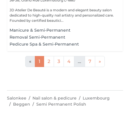
36-38, Grand Rue
Luxembourg L-1660
JD Atelier De Beauté is a modern and elegant beauty salon
dedicated to high-quality nail artistry and personalized care.
Founded by certified beautici...
Manicure & Semi-Permanent
Removal Semi-Permanent
Pedicure Spa & Semi-Permanent
«
1
2
3
4
...
7
»
Salonkee
Nail salon & pedicure
Luxembourg
Beggen
Semi Permanent Polish