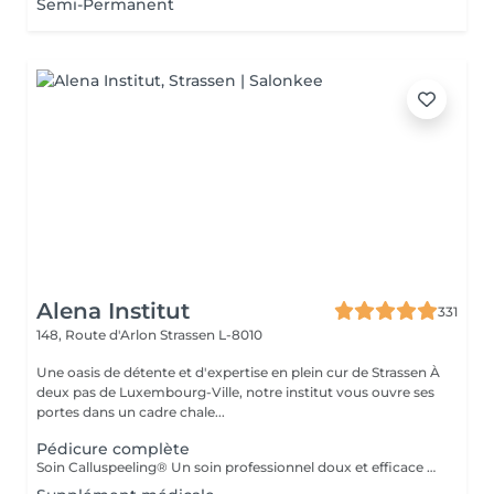
Semi-Permanent
Alena Institut
331
148, Route d'Arlon
Strassen L-8010
Une oasis de détente et d'expertise en plein cur de Strassen À
deux pas de Luxembourg-Ville, notre institut vous ouvre ses
portes dans un cadre chale...
Pédicure complète
Soin Calluspeeling® Un soin professionnel doux et efficace qui élimine les callosités, talons secs et rugosités sans lame ni fraise. Les patches aux extraits végétaux lissent la peau, réparent en profondeur et laissent les pieds incroyablement doux dès la première séance.