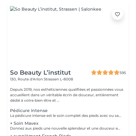
So Beauty L’institut
595
130, Route d'Arlon
Strassen L-8008
Depuis 2019, nos esthéticiennes qualifiées et passionnées vous
accueillent dans un véritable écrin de douceur, entièrement
dédié à votre bien-être et ...
Pédicure Intense
La pédicure intense est le soin complet des pieds avec ou sans souci particulier. Elle comprend : bain de pied, pousse et coupe des cuticules, coupe et limage des ongles, travail des callosités et/ou cors au bistouri/crédo, rape, gommage, massage avec crème de soin. La pose de vernis transparent est incluse si souhaitée.
+ Soin Mavex
Donnez aux pieds une nouvelle splendeur et une douceur extraordinaire grâce à un traitement agréable et relaxant. Mavex Calluspeeling® est un soin professionnel pour la beauté des pieds qui permet d'obtenir des résultats immédiats et incroyables avec une seule séance. Rapide, facile, et efficace ! Mavex Calluspeeling® peut être réalisé seul comme une pédicure classique mais sans lame ni fraise, ou proposé en complément en cabine lors d'un soin visage (lors de la pose d'un masque), soin corps (lors d'un enveloppement), ou d'un soin des ongles et des cuticules.