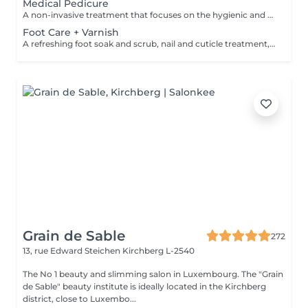
Medical Pedicure
A non-invasive treatment that focuses on the hygienic and aesthetic care of the toenails and soles after a complete evaluation of your feet and nails. This treatment is followed by a foot massage.
Foot Care + Varnish
A refreshing foot soak and scrub, nail and cuticle treatment, lower leg and foot massage. A feeling of relaxation and calm accentuates this treatment. This is followed by the application of a nail varnish or semi-permanent of your choice.
Grain de Sable
272
13, rue Edward Steichen
Kirchberg L-2540
The No 1 beauty and slimming salon in Luxembourg. The "Grain
de Sable" beauty institute is ideally located in the Kirchberg
district, close to Luxembo...