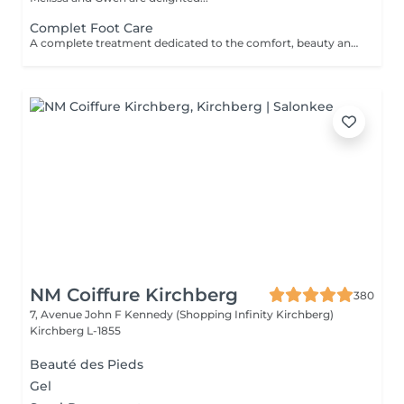
Complet Foot Care
A complete treatment dedicated to the comfort, beauty and lightness of the feet. The treatment begins with a relaxing foot bath, followed by a gentle exfoliation to remove dead skin cells and restore smooth, soft skin. A nourishing mask is then applied for deep hydration, while the nails and cuticles are carefully treated for a clean and well-groomed result. The treatment continues with a relaxing moment, providing an immediate feeling of comfort and lightness. Feet feel softer, the skin is nourished and the nails look perfectly groomed. Classic nail polish is not provided at the institute. If you wish, we can apply your own nail polish by selecting the corresponding option.
NM Coiffure Kirchberg
380
7, Avenue John F Kennedy (Shopping Infinity Kirchberg)
Kirchberg L-1855
Beauté des Pieds
Gel