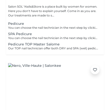
Salon SOL' Nails&Store is a place built by women for women.
Here you don't have to explain yourself. Come in as you are.
Our treatments are made to s...
Pedicure
You can choose the nail technician in the next step by clicking "Select employee". PEDICURE includes: Nail shaping Cuticle care Rough skin and side ridges removal Heels cleaning Buffing If you choose "with SEMI-PERMANENT polish" The semi-permanent polish application is added. If you choose "toes with polish" (no full foot treatment) The semi-permanent or regular polish application is added. NO full feet treatment - without heels cleaning and polish. If you choose "Removal" includes old gel removal only and NO toes and foot treatment.
SPA Pedicure
You can choose the nail technician in the next step by clicking "Select employee". SPA PEDICURE includes: Warm water soak Nail shaping Cuticle care Rough skin and side ridges removal Heels cleaning Buffing If you choose "with SEMI-PERMANENT polish": Semi-permanent polish application is added. If you choose "toes with polish" (no full foot treatment): Semi-permanent or regular polish application is added. No full feet treatment without heels cleaning and polish on skin. If you choose "Removal": Includes old gel removal only no toes or foot treatment.
Pedicure TOP Master Salome
Our TOP nail technician offer both DRY and SPA (wet) pedicure. So you can choose the format that suits you best.