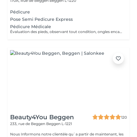
170A, Rue de Beggen
beggen L-1220
Pédicure
Pose Semi Pedicure Express
Pédicure Médicale
Évaluation des pieds, observant tout condition, ongles encarnes, cour, callosités ! En cas de infections, champignons, micose ou les problèmes cotanés, recomandez une visite chez le podologue si necessaire. Desinfection des Pieds avec solution antiseptique. Retrait du Vernis Précédent avec un dissolvant pour nettoyer complètement les ongles des pieds. Coupez, desencarnes et Modelez les ongles avec une pance et lime, Pousses les Cuticules avec batone pour repousser doucement vers l'arrière et coupez les excès, Coupez avec bisturi les callosites si necessaire Traitement avec une rape pour eliminer les cellules mortes et les callosites, sans besoin d'immersion dans l'eau. Application d'un gommage supplementaire si necessaire. Hydratation Intense avec crème et les cuticules pour maintenir la peau douce, Appliquez une base transparent pour protéger les ongles. Attendez suffisamment de tempos pour sèc
Beauty4You Beggen
120
233, rue de Beggen
Beggen L-1221
Nous Informons notre clientèle qu`a partir de maintenant, les