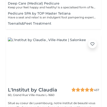
Deep Care (Medical) Pedicure
Keep your feet happy and healthy! is a specialised form of feet treatment where a nail master eliminates such problems as calluses, cracks and deformed nails etc. How is Deep Care (Medical) Pedicure done? - problem is identified - feet are disinfected and softened - calloused skin is removed - nail plate is treated - skin is treated - medical cream is applied Age restrictions: recommended to do from 16 years. Post procedure recommendations: professional home care is recommended after the procedure. Frequency: once in 3-4 weeks.
Pedicure SPA by TOP Master Tetiana
Have a seat and relax! is an indulgent foot pampering experience that typically includes exfoliation of the feet, using a foot scrub and a combination of moisturising products. Our masters do edged pedicure. How is a pedicure spa done? - feet are cleansed and soaked - nails are cut, your nail plate is shaped and filed - feet are sunk in water - scrub is applied on feet - mask is applied - the cuticle and side ridges are corrected - heels are cleaned - cuticle oil and feet cream are applied Age restrictions: recommended to do from 14 years. Post procedure recommendations: there are no post recommendations for this procedure. Frequency: once in 3-4 weeks.
Toenails&Feet Treatment
L'Institut by Claudia
457
60, Grand Rue
Ville-Haute L-1660
Situé au coeur de Luxembourg, notre institut de beauté vous