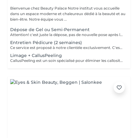
Bienvenue chez Beauty Palace Notre institut vous accueille
dans un espace moderne et chaleureux dédié à la beauté et au
bien-être. Notre équipe vous ...
Dépose de Gel ou Semi-Permanent
Attention! c'est juste la dépose, pas de nouvelle pose après la dépose.
Entretien Pédicure (2 semaines)
Ce service est proposé à notre clientèle exclusivement. C'est un entretien des ongles à effectuer maximum après deux semaines suivant la pédicure. Description : *Raccourcissement des ongles *Entretien des cuticules *Passage de la rape *Application d'une Huile pour les cuticules et d'une Crème pieds
Limage + CallusPeeling
CallusPeeling est un soin spécialisé pour éliminer les callosités et adoucir les pieds, sans l'utilisation de lames ou d'instruments agressifs. Ce traitement doux et indolore dissout les peaux dures et rugueuses grâce à des produits spécifiques, laissant la peau lisse, hydratée et revitalisée. Idéal pour ceux qui souffrent de pieds secs ou de callosités, le Callus Peeling procure un résultat immédiat, offrant des pieds visiblement plus sains et soignés après une seule séance.