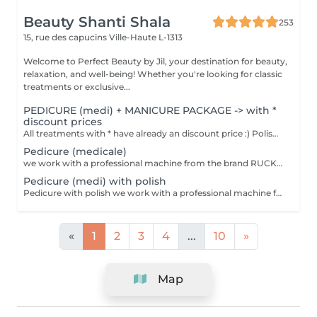
Beauty Shanti Shala
253
15, rue des capucins
Ville-Haute L-1313
Welcome to Perfect Beauty by Jil, your destination for beauty,
relaxation, and well-being! Whether you're looking for classic
treatments or exclusive...
PEDICURE (medi) + MANICURE PACKAGE -> with *
discount prices
All treatments with * have already an discount price :) Polish = normal polish, which one you can easily take off with dissolute. Stay 2-4 days for hands, 1 month for feet and take 30min to dry. Semi = we dry it under a LEDlight and should be taken off in the salon (removing is included in the price). Stay -> till 3 weeks for hands, 4-5 weeks for feet and will be dry immediately. Can damage your nails by doing it to offen without a break.
Pedicure (medicale)
we work with a professional machine from the brand RUCK, feetbath, cuting & polishing nails, taking off of the dead skin ( cuting and/or polishing), cleaning from the cuticles, ingrowing nails and corn eye will be treated
Pedicure (medi) with polish
Pedicure with polish we work with a professional machine from the brand RUCK, feetbath, cuting & polishing nails, taking off of the dead skin ( cuting and/or polishing), cleaning from the cuticles, ingrowing nails and corn eye will be treated Polish = normal polish, which one you can easily take off with dissolute. Stay 2-4 days for hands, 1 month for feet and take 30min to dry. Semi = we dry it under a LEDlight and should be taken off in the salon (removing is included in the price). Stay -> till 3 weeks for hands, 4-5 weeks for feet and will be dry immediately. Can damage your nails by doing it to offen without a break
«
1
2
3
4
...
10
»
Map