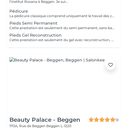
l'institut Rosana à Beggen. Je sui...
Pédicure
La pédicure classique comprend uniquement le travail des cuticules ainsi que le limage des ongles afin de leur redonner une forme propre et soignée. Cette prestation permet d'avoir des ongles nets et bien entretenus, sans pose de vernis ni soin complet des pieds.
Pieds Semi Permanent
Cette prestation est seulement du semi permanent, sans bain de pieds ni soins des callosités.
Pieds Gel Reconstruction
Cette prestation est seulement du gel avec reconstruction, sans bain de pieds ni soins des callosités.
Beauty Palace - Beggen
13
170A, Rue de Beggen
Beggen L-1220