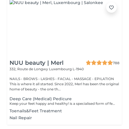
NUU beauty | Merl
788
332, Route de Longwy
Luxembourg L-1940
NAILS - BROWS - LASHES - FACIAL - MASSAGE - EPILATION
This is where it all started. Since 2022, Merl has been the original
home of beauty - the one th...
Deep Care (Medical) Pedicure
Keep your feet happy and healthy! is a specialised form of feet treatment where a nail master eliminates such problems as calluses, cracks and deformed nails etc. How is pedicure medical done? - problem is identified - feet are disinfected and softened - calloused skin is removed - nail plate is treated - skin is treated - medical cream is applied Age restrictions: recommended to do from 16 years. Post procedure recommendations: professional home care is recommended after the procedure. Frequency: once in 3-4 weeks.
Toenails&Feet Treatment
Nail Repair