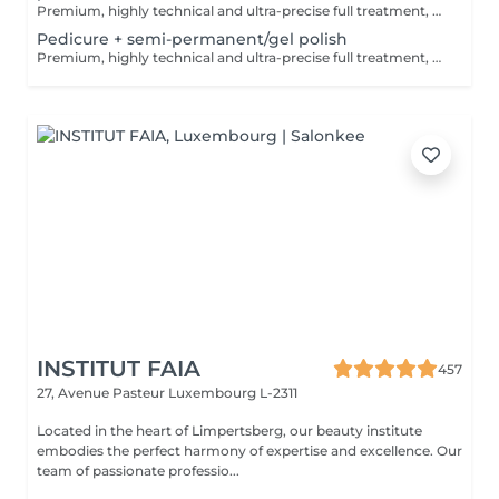
Premium, highly technical and ultra-precise full treatment, performed mainly with an e-file to achieve a perfectly clean nail contour and apply the polish as close as possible, even slightly under the cuticle. This technique helps visually delay the regrowth by around 10 days. Visual result: -Extremely well-groomed nails, clean contours, flawless shape -Instagram / photo studio effect: neat, precise, with no visible dry skin Service content: -Removal of old semi-permanent and/or gel polish (if needed, please book accordingly this option via this screen) -Very meticulous preparation of the nail plate -Shape and file nails -Gentle cuticle care -Removal of dead skin -Heels are cleaned -Application of a transparent simple polish (if desired) OR application of your own simple polish (if needed, please book accordingly this option via this screen) -Application of cuticle oil and feet cream
Pedicure + semi-permanent/gel polish
Premium, highly technical and ultra-precise full treatment, performed mainly with an e-file to achieve a perfectly clean nail contour and apply the polish as close as possible, even slightly under the cuticle. This technique helps visually delay the regrowth by around 10 days. Visual result: -Extremely well-groomed nails, clean contours, flawless shape -Instagram / photo studio effect: neat, precise, with no visible dry skin A perfect solution for flawless and long-lasting nails: -The average durability is 6 weeks!! Service content: -Removal of old semi-permanent and/or gel polish (if needed, already include in this price/service) -Very meticulous preparation of the nail plate -Shape and file nails -Gentle cuticle care -Removal of dead skin -Heels are cleaned -Application of semi-permanent nail polish -Application of cuticle oil and feet cream Optional : -Price per nail for nail art on up to 5 nails (if so please book "WITH simple design") +3€/nail -Price for simple design (French, Chrome, Baby Boomer, Cat Eyes, Stickers, Foil) 6-10 nails -> +20€ -Price for complex design (3D, Hand drawings, Stamping, French with Chrome, Baby Boomer with Chrome, French with Cat Eyes) 6-10 nails -> +30€ -Price per nail extension/reconstruction, maximum 2 nails (if so please book "WITH extension/reconstruction") +10€/nail
INSTITUT FAIA
457
27, Avenue Pasteur
Luxembourg L-2311
Located in the heart of Limpertsberg, our beauty institute
embodies the perfect harmony of expertise and excellence. Our
team of passionate professio...