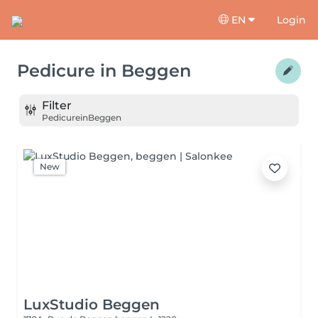
EN
Login
Pedicure
in
Beggen
Filter
Pedicure
in
Beggen
New
LuxStudio Beggen