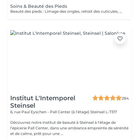
Soins & Beauté des Pieds
Beauté des pieds : Limage des ongles, retrait des cuticules, utilisation de la râpe pour les callosités et massage avec crème hydratante. Pédicure : Beauté des pieds + traitement des ongles incarnés/infectés + utilisation du bistouri pour les callosités.
Institut L'Intemporel
284
Steinsel
6, rue Paul Eyschen - Pall Center (à l’étage)
Steinsel L-7317
Découvrez notre institut de beauté à Steinsel à l'étage de
l'épicerie Pall Center, dans une ambiance empreinte de sérénité
et de calme, prêt pour une ...