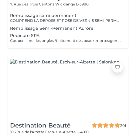
7, Rue des Trois Cantons
Wickrange L-3980
Remplissage semi permanent
COMPREND LA DEPOSE ET POSE DE VERNIS SEMI-PERMANENT. N oublier pas de cliquer sur nail art pour décos. Nous ne prenons plus de nouvelles clientes! Voir la catégorie avec Aurore
Remplissage Semi-Permanent Aurore
Pedicure SPA
Couper, limer les ongles /traitement des peaux mortes/gommage/masque/modelage/vernis transparent
Destination Beauté
201
106, rue de l'Alzette
Esch-sur-Alzette L-4010