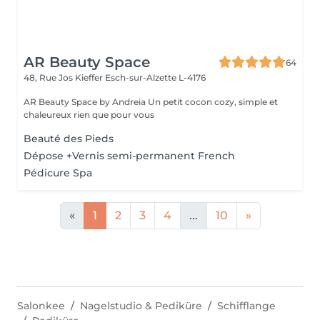
AR Beauty Space
64
48, Rue Jos Kieffer
Esch-sur-Alzette L-4176
AR Beauty Space by Andreia Un petit cocon cozy, simple et
chaleureux rien que pour vous
Beauté des Pieds
Dépose +Vernis semi-permanent French
Pédicure Spa
«
1
2
3
4
...
10
»
Salonkee
Nagelstudio & Pediküre
Schifflange