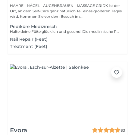
HAARE - NÄGEL - AUGENBRAUEN - MASSAGE GRIDX ist der
Ort, an dem Self-Care ganz natürlich Teil eines größeren Tages
wird. Kommen Sie vor dem Besuch im...
Pediküre Medizinisch
Halte deine Füße glücklich und gesund! Die medizinische Pediküre ist eine spezialisierte Form der Fußbehandlung, bei der ein Nagelmeister Probleme wie Hornhaut, Risse und deformierte Nägel behandelt. Wie wird die medizinische Pediküre durchgeführt? - Problemidentifikation - Desinfektion und Erweichung der Füße - Entfernung von Hornhaut - Behandlung der Nagelplatte - Hautbehandlung - Auftragen einer medizinischen Creme Altersbeschränkungen: empfohlen ab 16 Jahren. Empfehlungen nach dem Eingriff: professionelle häusliche Pflege wird nach dem Eingriff empfohlen. Frequenz: einmal in 3-4 Wochen.
Nail Repair (Feet)
Treatment (Feet)
Evora
83