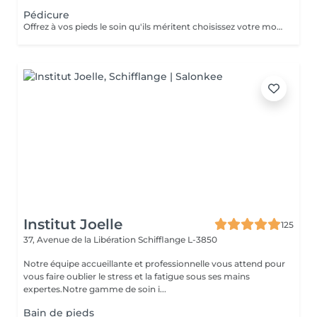
Pédicure
Offrez à vos pieds le soin qu'ils méritent choisissez votre moment de détente . Vos pieds racontent votre élégance, prenez-en soin chez Ashanti's SPA . Idéal en BON CADEAU Convient aux personnes à mobilité réduite!
Institut Joelle
125
37, Avenue de la Libération
Schifflange L-3850
Notre équipe accueillante et professionnelle vous attend pour
vous faire oublier le stress et la fatigue sous ses mains
expertes.Notre gamme de soin i...
Bain de pieds