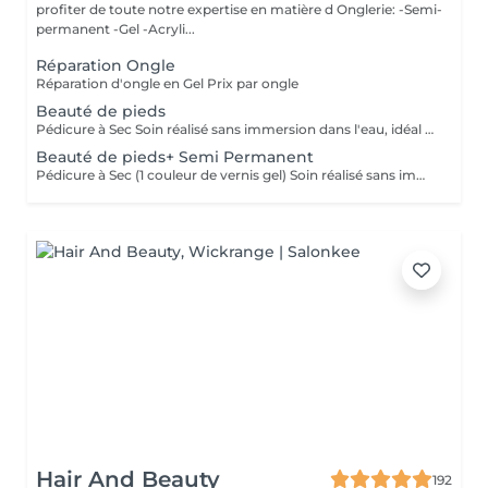
profiter de toute notre expertise en matière d Onglerie: -Semi-
permanent -Gel -Acryli...
Réparation Ongle
Réparation d'ongle en Gel Prix par ongle
Beauté de pieds
Pédicure à Sec Soin réalisé sans immersion dans l'eau, idéal pour une meilleure durabilité et hygiène. Comprend le retrait des peaux mortes, la beauté des cuticules.
Beauté de pieds+ Semi Permanent
Pédicure à Sec (1 couleur de vernis gel) Soin réalisé sans immersion dans l'eau, idéal pour une meilleure durabilité et hygiène. Comprend le retrait des peaux mortes, la beauté des cuticules, une hydratation profonde des pieds et l'application de vernis gel d'une seule couleur. Toutes autres techniques ou décorations seront comptées séparément.
Hair And Beauty
192