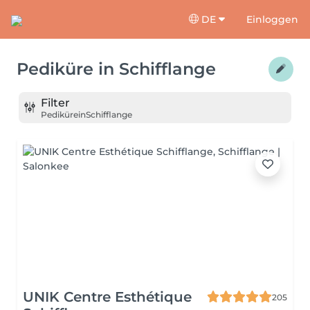
DE
Einloggen
Pediküre
in
Schifflange
Filter
Pediküre
in
Schifflange
UNIK Centre Esthétique
205