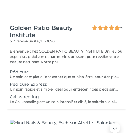
Golden Ratio Beauty
71
Institute
5, Grand-Rue
Kayl L-3650
Bienvenue chez GOLDEN RATIO BEAUTY INSTITUTE Un lieu où
expertise, précision et harmonie s'unissent pour révéler votre
beauté naturelle. Notre phil...
Pédicure
Un soin complet alliant esthétique et bien-être, pour des pieds sains, soignés et confortables. Inclus : Coupe et limage des ongles Soin des cuticules Traitement des ongles incarnés, callosités, cors et plus encore. Ponçage des talons Résultat : des pieds nets, légers et soulagés, avec une finition soignée et confortable au quotidien. Un soin essentiel pour allier beauté, confort et prévention.
Pédicure Express
Un soin rapide et simple, idéal pour entretenir des pieds sans problème particulier. Inclus : coupe et limage des ongles, soin des cuticules. Résultat : des pieds propres et soignés, sans traitement spécifique des callosités ou ongles incarnés. Durée : environ 30 minutes. Parfait pour une mise au point rapide et esthétique entre deux soins complets.
Calluspeeling
Le Calluspeeling est un soin intensif et ciblé, la solution la plus puissante pour éliminer les callosités, fissures et crevasses des pieds. Bénéfices : réparation en profondeur, adoucissement extrême et confort durable. Résultat : des pieds visiblement régénérés, sans douleurs ni inconforts. Un traitement incontournable pour retrouver des pieds sains et parfaitement lisses.