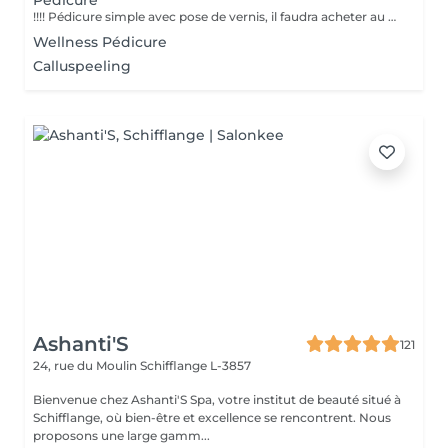
Pédicure
!!!! Pédicure simple avec pose de vernis, il faudra acheter au choix parmi une large gamme de couleur le vernis à 8 €. Ou ramener votre vernis. Temps indicatif celui-ci peut varier en fonction du travail à effectuer.
Wellness Pédicure
Calluspeeling
Ashanti'S
121
24, rue du Moulin
Schifflange L-3857
Bienvenue chez Ashanti'S Spa, votre institut de beauté situé à
Schifflange, où bien-être et excellence se rencontrent. Nous
proposons une large gamm...