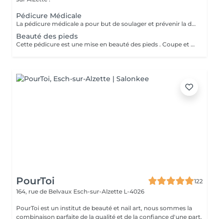
Pédicure Médicale
La pédicure médicale a pour but de soulager et prévenir la douleur, mais également les effets secondaires des pathologies. Cors, durillons, crevasses ou il-de-perdrix sont ainsi traités par une pédicure médicale. Une séance de pédicure médicale en institut se déroule comme suit : Le pied sera désinfecté à lalcool, puis examiné afin de déterminer quels sont les problèmes à traiter ; Une solution antiseptique et détergente (H.A.C.) sera vaporisée sur les pieds ; Les ongles sont doffice coupés, limés et dégagés sur les côtés; Lablation de cors ou durillons se fait en douceur, à laide dun bistouri ; Un ponçage des talons adoucit la peau ; Une désinfection de lensemble du pied se fait à la fin du traitement ; Le pied est séché puis massé avec une crème naturelle spécifique pour les pieds ; Si des zones de risques dinfection persistent, de la pommade antibiotique Fucidin ® est appliquée. Des mèches sont placées en cas d'ongles incarnés. Plusieurs rendez-vous sont à prévoir pour certaines affections telles que les cors (un rendez-vous 7 jours plus tard). Les durillons, ongles incarnés, ils-de-perdrix demandent une certaine régularité (une fois par mois environ) car leur repousse est douloureuse. A noter que le matériel destiné aux soins plantaires est stérilisé par ultrasons, UV et alcool. Pose Vernis: 10 ( Uniquement après un soin des pieds )
Beauté des pieds
Cette pédicure est une mise en beauté des pieds . Coupe et limage des ongles , nettoyage des replis péri-unguéaux et hydratation. (Sans durillons, ni ongles incarnés, ni corps...)
PourToi
122
164, rue de Belvaux
Esch-sur-Alzette L-4026
PourToi est un institut de beauté et nail art, nous sommes la
combinaison parfaite de la qualité et de la confiance d'une part,