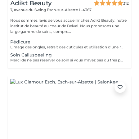
Adikt Beauty
312
7, avenue du Swing
Esch-sur-Alzette L-4367
Nous sommes ravis de vous accueillir chez Adikt Beauty, notre
institut de beauté au coeur de Belval. Nous proposons une
large gamme de soins, compre...
Pédicure
Limage des ongles, retrait des cuticules et utilisation d'une râpe spécifique pour éliminer les callosités
Soin Calluspeeling
Merci de ne pas réserver ce soin si vous n'avez pas ou très peu de callosités !!! Limage des ongles, retrait des cuticules, application du soin Calluspeeling qui va éliminer les callosités afin de retrouver des pieds lisses, doux et hydratés. Contre-indications : coupures, ampoules, hyperhidrose, peau irritée, diabète, grossesse (se diriger vers la pédicure)