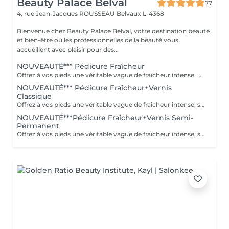
Beauty Palace Belval
77
4, rue Jean-Jacques ROUSSEAU
Belvaux L-4368
Bienvenue chez Beauty Palace Belval, votre destination beauté
et bien-être où les professionnelles de la beauté vous
accueillent avec plaisir pour des...
NOUVEAUTÉ*** Pédicure Fraîcheur
Offrez à vos pieds une véritable vague de fraîcheur intense. Ce rituel associe un gommage au sel et à l'amande douce, un bain effervescent relaxant et rafraîchissant, puis un soin à l'effet glacial appliqué jusqu'aux mollets. Dès l'application, une sensation de froid intense enveloppe les pieds et les jambes pour un effet frais, léger et incroyablement revigorant. Le soin incontournable de l'été pour des pieds doux et une sensation glaciale irrésistible.
NOUVEAUTÉ*** Pédicure Fraîcheur+Vernis
Classique
Offrez à vos pieds une véritable vague de fraîcheur intense, sublimée par la pose d'un vernis classique. Ce rituel associe un gommage au sel et à l'amande douce, un bain effervescent relaxant et rafraîchissant, puis un soin à l'effet glacial appliqué jusqu'aux mollets. Une sensation de froid intense et revigorante, idéale pour les pieds fatigués ou simplement pour profiter d'un pur moment de fraîcheur pendant l'été. Des pieds doux, parfaitement soignés, élégamment vernis et une sensation glaciale irrésistible.
NOUVEAUTÉ***Pédicure Fraîcheur+Vernis Semi-
Permanent
Offrez à vos pieds une véritable vague de fraîcheur intense, sublimée par la pose d'un semi-permanent longue tenue. Ce rituel associe un gommage au sel et à l'amande douce, un bain effervescent relaxant et rafraîchissant, puis un soin à l'effet glacial appliqué jusqu'aux mollets. Une sensation de froid intense et revigorante, idéale pour les pieds fatigués ou simplement pour profiter d'un pur moment de fraîcheur pendant l'été. Des pieds doux, parfaitement soignés, une couleur brillante longue tenue et une sensation glaciale irrésistible.