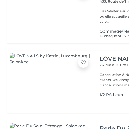
433, Route de Th
Lisa Welter a su 
où elle accueille
sa p...
Gommage/Masq
10 chaque ou 17 
LOVE NAI
26, rue du Curé
L
Cancellation & No
clients, we kindly
Cancellations ma.
1/2 Pédicure
Perle Du 