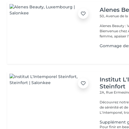
Alenes B
50, Avenue de la
Alenes Beauty : 
Bienvenue chez A
femme, apaiser l'e
Gommage des 
Institut L
Steinfort
2A, Rue Ermesind
Découvrez notre
de sérénité et d
L'Intemporel, troi
Supplément 