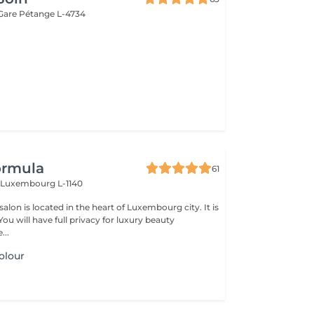
 Gare
Pétange L-4734
ormula
61
n
Luxembourg L-1140
lon is located in the heart of Luxembourg city. It is
...
olour