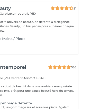
eauty
51
 Gare
Luxembourg L-1610
Votre univers de beauté, de détente & d'élégance
lenes Beauty, un lieu pensé pour sublimer chaque
s...
Mains / Pieds
'Intemporel
536
e (Pall Center)
Steinfort L-8416
 institut de beauté dans une ambiance empreinte
e calme, prêt pour une pause beauté hors du temps.
s...
gommage détente
Pour finir en beauté, un gommage sur et sous vos pieds. Egalement entre les orteils. Pour une meilleure pénétration de la crème pieds. Uniquement avec un service de beauté des pieds / pédicure effectué à l'institut le même jour.