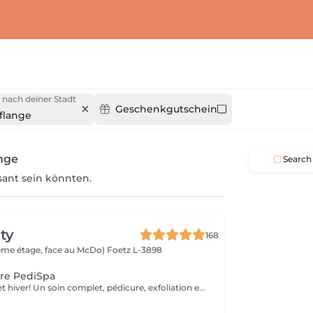
 nach deiner Stadt
Geschenkgutschein
fflange
ange
Search
ssant sein könnten.
ty
168
(2ème étage, face au McDo)
Foetz L-3898
ure PediSpa
Offre exclusive cet hiver! Un soin complet, pédicure, exfoliation et masque nourrissant et bain à remous pour une douceur absolue. Un moment cocooning, réconfortant, idéal pour l'hiver. La version avec pause de semi permanent pour des pieds soignés est éclatant tout l'hiver