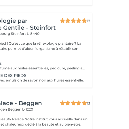
ologie par
17
 Gentile - Steinfort
mbourg
Steinfort L-8440
e plantaire ? La
taire permet d'aider l'organisme à rétablir son
E
Bain de pieds parfumé aux huiles essentielles, pédicure, peeling au sel senteur orientale, masque chaussettes, massage au beurre de karité
E DES PIEDS
- Bain de pieds avec émulsion de savon noir aux huiles essentielles méthode traditionnel marocaine - Gommage au sel senteur orientale - Collagène masque/chaussettes - Massage des pieds relaxant et défatigant activant ainsi la circulation sanguine et libérant toute les tensions au beurre de karité
lace - Beggen
13
eggen
Beggen L-1220
institut vous accueille dans un
t chaleureux dédié à la beauté et au bien-être.