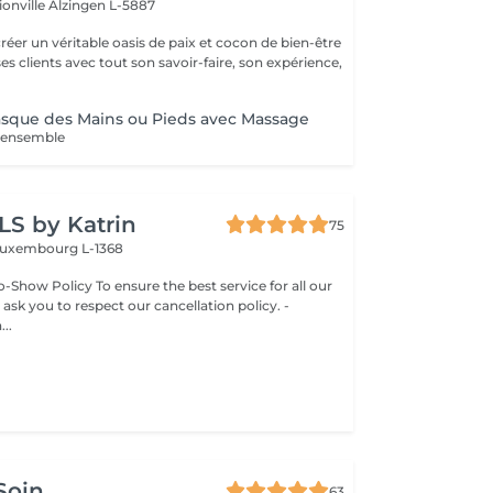
ionville
Alzingen L-5887
créer un véritable oasis de paix et cocon de bien-être
 ses clients avec tout son savoir-faire, son expérience,
ue des Mains ou Pieds avec Massage
l'ensemble
LS by Katrin
75
uxembourg L-1368
-Show Policy To ensure the best service for all our
 ask you to respect our cancellation policy. -
..
Soin
63