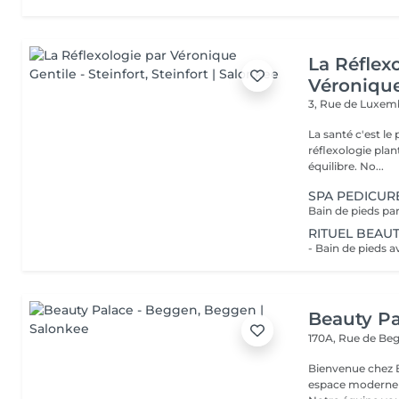
La Réflex
Véronique
3, Rue de Luxe
La santé c'est le pied ! Qu'est ce que la réflexologi
réflexologie plan
équilibre. No...
SPA PEDICUR
RITUEL BEAUT
Beauty Pa
170A, Rue de B
Bienvenue chez Beauty Palace Notre 
espace moderne e