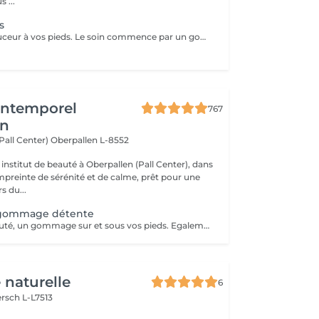
 ...
s
Donnez de la douceur à vos pieds. Le soin commence par un gommage de la demi-jambe et des pieds, puis avec un grand pinceau la spécialiste de beauté applique la paraffine chaude sur chaque pieds, ce masque va poser environ 15 min, puis vient le moment de la détente: le modelage des pieds, relaxation suprême. Résultat des pieds doux comme une peau de bébé.
'Intemporel
767
en
(Pall Center)
Oberpallen L-8552
institut de beauté à Oberpallen (Pall Center), dans
reinte de sérénité et de calme, prêt pour une
s du...
gommage détente
Pour finir en beauté, un gommage sur et sous vos pieds. Egalement entre les orteils. Pour une meilleure pénétration de la crème pieds. Uniquement avec un service de beauté des pieds / pédicurie effectué à l institut le même jour .
 naturelle
6
rsch L-L7513