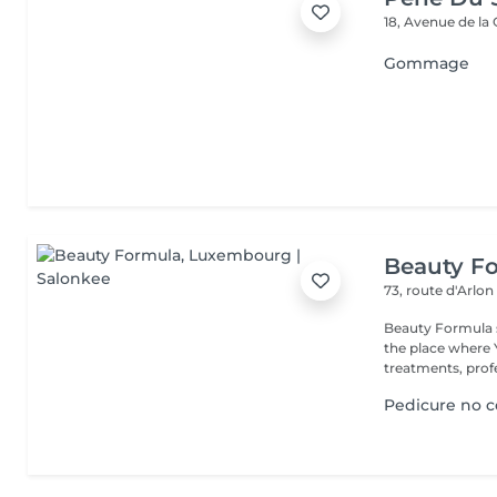
18, Avenue de la
Gommage
Beauty F
73, route d'Arlo
Beauty Formula sa
the place where You will have full privacy for luxury beauty
treatments, profe
Pedicure no c