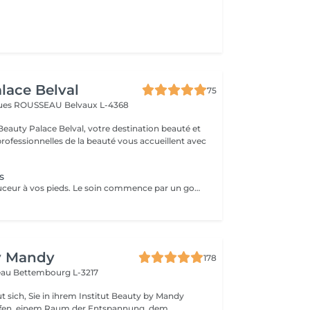
lace Belval
75
cques ROUSSEAU
Belvaux L-4368
eauty Palace Belval, votre destination beauté et
professionnelles de la beauté vous accueillent avec
s
Donnez de la douceur à vos pieds. Le soin commence par un gommage de la demi-jambe et des pieds, puis avec un grand pinceau la spécialiste de beauté applique la paraffine chaude sur chaque pieds, ce masque va poser environ 15 min, puis vient le moment de la détente: le modelage des pieds, relaxation suprême. Résultat des pieds doux comme une peau de bébé.
y Mandy
178
teau
Bettembourg L-3217
t sich, Sie in ihrem Institut Beauty by Mandy
fen, einem Raum der Entspannung, dem