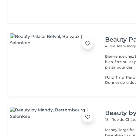
Beauty Pa
4, rue Jean-Ja
Bienvenue chez B
bien-être où les 
plaisir pour des...
Paraffine Pied
Beauty b
18 , Rue du Châ
Mandy Jorge freu
begrüßen zu dür