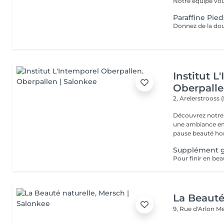
Notre équipe vous
Paraffine Pied
Institut L
Oberpall
2, Arelerstrooss 
Découvrez notre 
une ambiance emp
pause beauté hor
Supplément 
La Beauté
9, Rue d'Arlon
Me