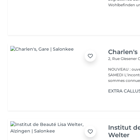
Wohlbefinden un
Charlen's
2, Rue Glesener
G
NOUVEAU : ouver
SAMEDI L'incontournable institut de beauté à Luxembourg. Nous
sommes connues 
EXTRA CALLUS 
Institut d
Welter