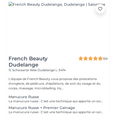
French Beauty
159
Dudelange
11, Schwaarze Wee
Dudelange L-3474
L'équipe de French'Beauty vous propose des prestations
d'onglerie, de pédicure, d'épilations, de soin du visage et du
corps, massage, microblading, Hy...
Manucure Russe
La manucure russe : C'est une technique qui apporte un soin complet de l'ongle naturel et des cuticules. Grâce à la manucure russe l'ongle est entièrement nettoyé des peaux et cuticules collés, ce qui apporte un rendu net et durable.
Manucure Russe + Premier Gainage
La manucure russe : C'est une technique qui apporte un soin complet de l'ongle naturel et des cuticules. Grâce à la manucure russe le semi permanent est posé sous la cuticule ce qui permet une repousse invisible de 7 à 12 jours. Cette prestation comprend la manucure russe complète ainsi que la pose renforcée au semi permanent (aucune dépose ne sera faite)