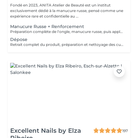
Fondé en 2023, ANITA Atelier de Beauté est un institut
exclusivement dédié à la manucure russe, pensé comme une
expérience rare et confidentielle au ...
Manucure Russe + Renforcement
Préparation complète de l'ongle, manucure russe, puis application d'un renfort avec base teintée couleur naturelle pour solidifier la plaque, unifier l'ongle et améliorer la tenue.
Dépose
Retrait complet du produit, préparation et nettoyage des cuticules en manucure russe, puis application d'huile pour cuticules et ongles afin de laisser une plaque propre, saine et hydratée.
Excellent Nails by Elza
197