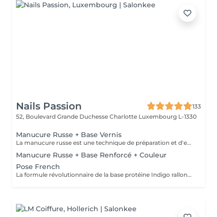
Nails Passion
133
52, Boulevard Grande Duchesse Charlotte
Luxembourg L-1330
Manucure Russe + Base Vernis
La manucure russe est une technique de préparation et d'embellissement aussi précise qu'efficace, qui consiste à arranger et sculpter délicatement le contour de l'ongle à l'aide d'outils de précision spécialisés. Esthétique mais aussi pratique, ce travail à la base de l'ongle offre un résultat lisse et net : des contours parfaitement définis, des cuticules durablement éliminées, un gain de longueur... En bref, un aspect soigné pour résultat irréprochable. La formule révolutionnaire de la base protéine Indigo rallonge les ongles, les renforcent naturellement et répare les cassures. Le résultat ? De longs ongles fortifiés qui ne se fendent pas, un véritable soin précieux.
Manucure Russe + Base Renforcé + Couleur
Pose French
La formule révolutionnaire de la base protéine Indigo rallonge les ongles, les renforcent naturellement et répare les cassures. Le résultat ? De longs ongles fortifiés qui ne se fendent pas, un véritable soin précieux.