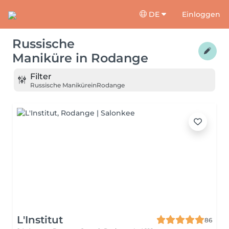
DE
Einloggen
Russische
Maniküre
in
Rodange
Filter
Russische Maniküre
in
Rodange
L'Institut
86