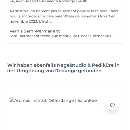
24, Avenue Docteur Gaasch
Rodange L-4818
À L'Institut, on ne vient pas seulement pour se faire belle, mais
pour s'accorder une vraie parenthèse de bien-être. Ouvert en
novembre 2023, L'Instit...
Vernis Semi-Permanent
Semi-permanent technique manucure russe Sublimez vos ongles avec notre manucure russe, une technique professionnelle qui offre un résultat ultra-précis et durable. Cette prestation inclut : Soin complet des ongles et cuticules Limage et préparation minutieuse Application du semi-permanent pour un rendu net et élégant Résultat impeccable : la repousse n'est pas visible pendant 10 jours Durée : 45 minutes
Wir haben ebenfalls Nagelstudio & Pediküre in
der Umgebung von Rodange gefunden