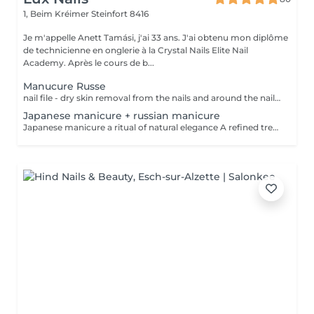
1, Beim Kréimer
Steinfort 8416
Je m'appelle Anett Tamási, j'ai 33 ans. J'ai obtenu mon diplôme
de technicienne en onglerie à la Crystal Nails Elite Nail
Academy. Après le cours de b...
Manucure Russe
nail file - dry skin removal from the nails and around the nail with special bits and scissor - nail and skin moisturising I make Russian manicure, which is the most sophisticated technique. I remove the dead, dry skin from the nails and around the nails with special manicure bits and scissors. The result is a perfect nail and skin surface. You will feel as if somebody exchanged your hands.
Japanese manicure + russian manicure
Japanese manicure a ritual of natural elegance A refined treatment for those who cannot wear or choose not to wear gel polish or artificial nails and prefer a clean, natural, short style. Nails become beautifully cared for, smooth and naturally shiny without polish. This treatment uses a natural paste enriched with beeswax, keratin, vitamins and minerals. Premium care for your hands, which also includes a russian manicure for perfectly prepared cuticles. Ideal for weak, tired or brittle nails.