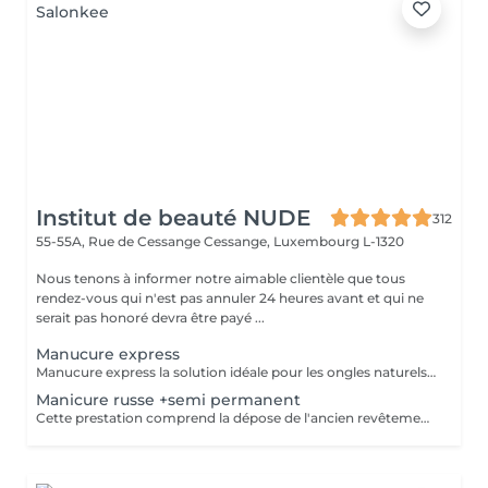
Institut de beauté NUDE
312
55-55A, Rue de Cessange
Cessange, Luxembourg L-1320
Nous tenons à informer notre aimable clientèle que tous
rendez-vous qui n'est pas annuler 24 heures avant et qui ne
serait pas honoré devra être payé ...
Manucure express
Manucure express la solution idéale pour les ongles naturels courts. Cette prestation comprend la dépose du revêtement, une préparation rapide des ongles et des cuticules, un renforcement avec une base rubber transparente et une finition avec un top camouflage. Sans modification de la forme naturelle de l'ongle : nous conservons votre forme habituelle, ovale ou carrée.
Manicure russe +semi permanent
Cette prestation comprend la dépose de l'ancien revêtement, le soin des cuticules, le travail des contours de l'ongle, la préparation de la plaque ongulaire et l'application d'un nouveau vernis semi-permanent. Afin de conserver un résultat soigné et durable, un remplissage est recommandé toutes les 2,5 à 3 semaines.