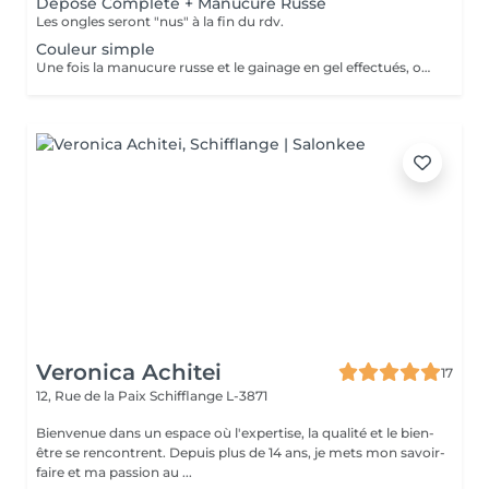
Dépose Complète + Manucure Russe
Les ongles seront "nus" à la fin du rdv.
Couleur simple
Une fois la manucure russe et le gainage en gel effectués, on applique une (ou plusieurs) couleur(s) en fonction de vos envies. pailleté ). Cette prestation ne comporte pas de nail art
Veronica Achitei
17
12, Rue de la Paix
Schifflange L-3871
Bienvenue dans un espace où l'expertise, la qualité et le bien-
être se rencontrent. Depuis plus de 14 ans, je mets mon savoir-
faire et ma passion au ...