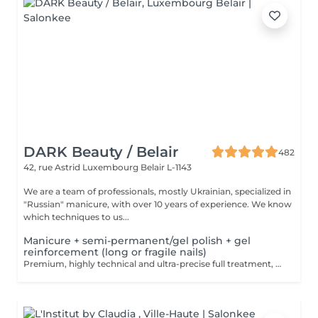
DARK Beauty / Belair
482
42, rue Astrid
Luxembourg Belair L-1143
We are a team of professionals, mostly Ukrainian, specialized in
"Russian" manicure, with over 10 years of experience. We know
which techniques to us...
Manicure + semi-permanent/gel polish + gel
reinforcement (long or fragile nails)
Premium, highly technical and ultra-precise full treatment, performed mainly with an e-file to achieve a perfectly clean nail contour and apply the polish as close as possible, even slightly under the cuticle. This technique helps visually delay the regrowth by around 10 days. Visual result: -Extremely well-groomed nails, clean contours, flawless shape -Instagram / photo studio effect: neat, precise, with no visible dry skin We also include a gel reinforcement, recommended for long or fragile or broken nails. A perfect solution for flawless and long-lasting nails: -The average durability is 4 weeks!! Service content -> 95€ : -Removal of old semi-permanent and/or gel polish (if needed, already include in this price/service) -Very meticulous preparation of the nail plate -Removal of dead skin -Shape and file nails -Gentle cuticle care -Correction of the nail shape -Gel reinforcement -Application of semi-permanent nail polish -Application of cuticle oil and hand cream Optional : -Price per nail extension on up to 5 nails (if so please book "WITH simple design") +3€/nail -Price per nail for nail art on up to 5 nails (if so please book "WITH simple design") +3€/nail -Price for simple design (French, Chrome, Baby Boomer, Cat Eyes, Stickers, Foil) 6-10 nails -> +20€ -Price for complex design (3D, Hand drawings, Stamping, French with Chrome, Baby Boomer with Chrome, French with Cat Eyes) 6-10 nails -> +30€