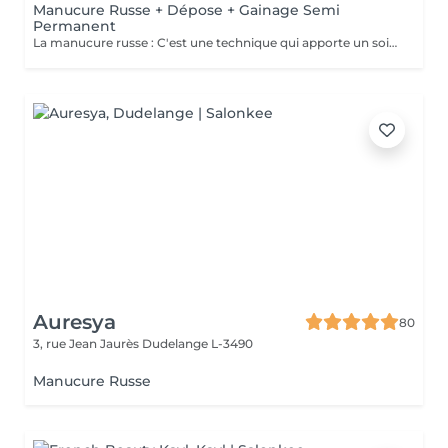
Manucure Russe + Dépose + Gainage Semi
Permanent
La manucure russe : C'est une technique qui apporte un soin complet de l'ongle naturel et des cuticules. Grâce à la manucure russe le semi permanent est posé sous la cuticule ce qui permet une repousse invisible de 7 à 12 jours. Cette prestation comprend la dépose de votre ancienne couleur, la manucure russe complète ainsi que la pose d'un semi permanent renforcé
Auresya
80
3, rue Jean Jaurès
Dudelange L-3490
Manucure Russe