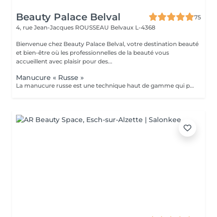
Beauty Palace Belval
75
4, rue Jean-Jacques ROUSSEAU
Belvaux L-4368
Bienvenue chez Beauty Palace Belval, votre destination beauté
et bien-être où les professionnelles de la beauté vous
accueillent avec plaisir pour des...
Manucure « Russe »
La manucure russe est une technique haut de gamme qui permet d'obtenir des ongles impeccables et soignés dans les moindres détails. Contrairement à la manucure classique, elle consiste à travailler minutieusement le contour de l'ongle et les cuticules à l'aide de la ponceuse et d'embouts spécifiques, pour un résultat net, élégant et longue durée. résultats: *Ongles nets et élégants *Pose de vernis plus précises et durable *Résultat soigné et longue tenue