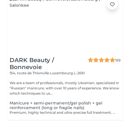
DARK Beauty /
159
Bonnevoie
154, route de Thionville
Luxembourg L-2610
We are a team of professionals, mostly Ukrainian, specialized in
"Russian" manicure, with over 10 years of experience. We know
which techniques to us...
Manicure + semi-permanent/gel polish + gel
reinforcement (long or fragile nails)
Premium, highly technical and ultra-precise full treatment, performed mainly with an e-file to achieve a perfectly clean nail contour and apply the polish as close as possible, even slightly under the cuticle. This technique helps visually delay the regrowth by around 10 days. Visual result: -Extremely well-groomed nails, clean contours, flawless shape -Instagram / photo studio effect: neat, precise, with no visible dry skin We also include a gel reinforcement, recommended for long or fragile or broken nails. A perfect solution for flawless and long-lasting nails: -The average durability is 4 weeks!! Service content -> 95€ : -Removal of old semi-permanent and/or gel polish (if needed, already include in this price/service) -Very meticulous preparation of the nail plate -Removal of dead skin -Shape and file nails -Gentle cuticle care -Correction of the nail shape -Gel reinforcement -Application of semi-permanent nail polish -Application of cuticle oil and hand cream Optional : -Price per nail extension on up to 5 nails (if so please book "WITH simple design") +3€/nail -Price per nail for nail art on up to 5 nails (if so please book "WITH simple design") +3€/nail -Price for simple design (French, Chrome, Baby Boomer, Cat Eyes, Stickers, Foil) 6-10 nails -> +20€ -Price for complex design (3D, Hand drawings, Stamping, French with Chrome, Baby Boomer with Chrome, French with Cat Eyes) 6-10 nails -> +30€