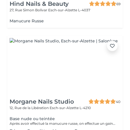
Hind Nails & Beauty
69
27, Rue Simon Bolivar
Esch-sur-Alzette L-4037
Manucure Russe
Morgane Nails Studio
40
12, Rue de la Libération
Esch-sur-Alzette L-4210
Base nude ou teintée
Après avoir effectué la manucure russe, on effectue un gainage sur l'ongle naturel à l'aide d'un gel qui peut être soit nude (naturel) soit teinté (blanc laiteux, rosé, pailleté ). On ne posera pas de couleur au dessus du gel ni de nail art pour cette prestation