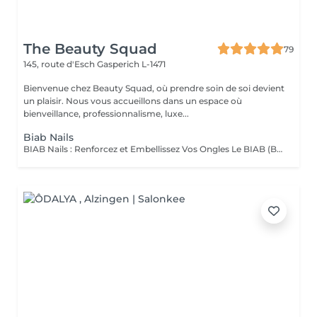
The Beauty Squad
79
145, route d'Esch
Gasperich L-1471
Bienvenue chez Beauty Squad, où prendre soin de soi devient
un plaisir. Nous vous accueillons dans un espace où
bienveillance, professionnalisme, luxe...
Biab Nails
BIAB Nails : Renforcez et Embellissez Vos Ongles Le BIAB (Builder In A Bottle) est une base semi-permanente innovante qui renforce vos ongles naturels tout en leur apportant une finition lisse et élégante. Idéal pour les ongles fragiles ou en quête de longueur, il offre une tenue longue durée sans abîmer la plaque de l'ongle. La manucure russe et le massage des mains sont automatiquement inclus dans la prestation. Nous mettons un point d'honneur à vous offrir un environnement aux conditions d'hygiène strictes : matériel désinfecté, stérilisé, à usage unique. La base teintée, pour un résultat propre et naturelle. La couleur simple, pour un résultat élégant. Vous pouvez également vous laisser tenter par une french, de la déco' ou même laisser carte blanche à votre esthéticienne, pour plus d'exclusivité !. Tester c'est l'adopter !