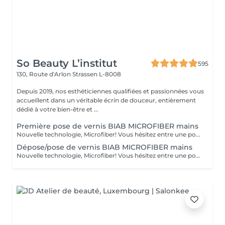
So Beauty L’institut
595
130, Route d'Arlon
Strassen L-8008
Depuis 2019, nos esthéticiennes qualifiées et passionnées vous
accueillent dans un véritable écrin de douceur, entièrement
dédié à votre bien-être et ...
Première pose de vernis BIAB MICROFIBER mains
Nouvelle technologie, Microfiber! Vous hésitez entre une pose de vernis permanent et la manucure gel ? Vos ongles sont cassants, mous, rongés et fragilisés par les poses du gel ou du semi-permanent ? Vous ne parvenez pas à garder une jolie longueur ? Contrairement au gel semi-permanent, le BIAB est dépourvu d'actifs chimiques susceptibles d'abîmer les ongles et est certifié vegan et cruelty-free. Découvrez votre nouvelle manucure chouchou: Le BIAB. Un traitement sain et efficace pour renforcer vos ongles et leur offrir une nouvelle santé! Enrichi en fibres synthétiques pour la résistance et la flexibilité, en vitamine E et calcium pour les soigner, le BIAB vous apporte une très bonne adhérence même sur les ongles difficiles. Grâce à sa couche de base extra forte et durable, le BIAB vous apportera une tenue de 3 à 4 semaines.
Dépose/pose de vernis BIAB MICROFIBER mains
Nouvelle technologie, Microfiber! Vous hésitez entre une pose de vernis permanent et la manucure gel ? Vos ongles sont cassants, mous, rongés et fragilisés par les poses du gel ou du semi-permanent ? Vous ne parvenez pas à garder une jolie longueur ? Contrairement au gel semi-permanent, le BIAB est dépourvu d'actifs chimiques susceptibles d'abîmer les ongles et est certifié vegan et cruelty-free. Découvrez votre nouvelle manucure chouchou: Le BIAB. Un traitement sain et efficace pour renforcer vos ongles et leur offrir une nouvelle santé! Enrichi en fibres synthétiques pour la résistance et la flexibilité, en vitamine E et calcium pour les soigner, le BIAB vous apporte une très bonne adhérence même sur les ongles difficiles. Grâce à sa couche de base extra forte et durable, le BIAB vous apportera une tenue de 3 à 4 semaines.