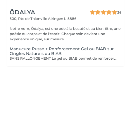
ÔDALYA
36
500, Rte de Thionville
Alzingen L-5886
Notre nom, Ôdalya, est une ode à la beauté et au bien-être, une
poésie du corps et de l'esprit. Chaque soin devient une
expérience unique, sur mesure,...
Manucure Russe + Renforcement Gel ou BIAB sur
Ongles Naturels ou BIAB
SANS RALLONGEMENT Le gel ou BIAB permet de renforcer les ongles naturels pour une tenue jusqu'à 4 semaines. Après diagnostic, nous vous conseillons sur le choix de la technique en fonction de la nature de vos ongles. Tout notre matériel est à usage unique et/ou stérilisé pour garantir une hygiène irréprochable durant votre prestation.