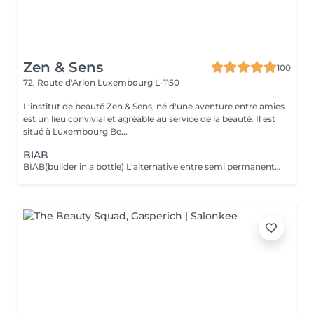
Zen & Sens
100
72, Route d'Arlon
Luxembourg L-1150
L'institut de beauté Zen & Sens, né d'une aventure entre amies
est un lieu convivial et agréable au service de la beauté. Il est
situé à Luxembourg Be...
BIAB
BIAB(builder in a bottle) L'alternative entre semi permanent et gel, le tout dans une formule vegan et sans actifs chimiques agressifs. Il combine les avantages du semi-permanent par sa rapidité et ceux du gel par sa solidité. Grace a lui l'ongle est uniforme,il peut etre rallongé et fortifié.