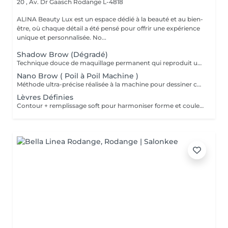
20 , Av. Dr Gaasch
Rodange L-4818
ALINA Beauty Lux est un espace dédié à la beauté et au bien-
être, où chaque détail a été pensé pour offrir une expérience
unique et personnalisée. No...
Shadow Brow (Dégradé)
Technique douce de maquillage permanent qui reproduit un effet d'ombre naturelle sur le sourcil. Idéale pour redéfinir la forme, combler les zones clairsemées et obtenir un effet poudré élégant. Le résultat est léger, sans démarcation, parfaitement fondu à la peau. Tenue moyenne : 12 à 24 mois selon le type de peau et les soins. Résultat optimal : 2 séances (initiale + retouche à 46 semaines). Préparation obligatoire (24 h avant) : Aucune caféine (café, thé, boissons énergétiques, cola). Pas d'alcool. Éviter aspirine/ibuprofène/anti-inflammatoires, anticoagulants et compléments fluidifiants (oméga-3, ginkgo). Pas de sport intense le jour J. Pas de rétinol, acides ou peeling sur la zone pendant 7 jours. Contre-indications générales : Grossesse, allaitement. Troubles de coagulation, prise d'anticoagulants, chimiothérapie en cours. Diabète non contrôlé, maladies auto-immunes non stabilisées. Infections cutanées actives, dermatite, eczéma sur la zone. Allergies connues aux pigments, lidocaïne ou anesthésiques topiques. Roaccutane/isotrétinoïne dans les 612 derniers mois (selon avis médical). En cas de traitement médical, avis du médecin recommandé.
Nano Brow ( Poil à Poil Machine )
Méthode ultra-précise réalisée à la machine pour dessiner chaque poil avec un réalisme absolu. Le résultat imite parfaitement le sourcil naturel, tout en redéfinissant la symétrie et la densité. Convient à tous les types de peau, même les plus sensibles. Résultat optimal : 2 séances (initiale + retouche à 6 semaines). Préparation obligatoire (24 h avant) : Aucune caféine (café, thé, boissons énergétiques, cola). Pas d'alcool. Éviter aspirine/ibuprofène/anti-inflammatoires, anticoagulants et compléments fluidifiants (oméga-3, ginkgo). Pas de sport intense le jour J. Pas de rétinol, acides ou peeling sur la zone pendant 7 jours. Contre-indications générales : Grossesse, allaitement. Troubles de coagulation, prise d'anticoagulants, chimiothérapie en cours. Diabète non contrôlé, maladies auto-immunes non stabilisées. Infections cutanées actives, dermatite, eczéma sur la zone. Allergies connues aux pigments, lidocaïne ou anesthésiques topiques. Roaccutane/isotrétinoïne dans les 612 derniers mois (selon avis médical). En cas de traitement médical, avis du médecin recommandé. Tenue moyenne : 18 à 24 mois.
Lèvres Définies
Contour + remplissage soft pour harmoniser forme et couleur, sans effet sur-maquillé. Résultat optimal : 2 séances (retouche à 68 semaines). Tenue moyenne : 23 ans. Spécifique lèvres : antécédents d'herpès labial = prévenir; prophylaxie antivirale recommandée selon avis médical. Pas d'acide hyaluronique lèvre dans les 24 semaines avant/après. Préparation obligatoire (24 h avant) : Aucune caféine (café, thé, boissons énergétiques, cola). Pas d'alcool. Éviter aspirine/ibuprofène/anti-inflammatoires, anticoagulants et compléments fluidifiants (oméga-3, ginkgo). Pas de sport intense le jour J. Pas de rétinol, acides ou peeling sur la zone pendant 7 jours. Contre-indications générales : Grossesse, allaitement. Troubles de coagulation, prise d'anticoagulants, chimiothérapie en cours. Diabète non contrôlé, maladies auto-immunes non stabilisées. Infections cutanées actives, dermatite, eczéma sur la zone. Allergies connues aux pigments, lidocaïne ou anesthésiques topiques. Roaccutane/isotrétinoïne dans les 612 derniers mois (selon avis médical). En cas de traitement médical, avis du médecin recommandé.