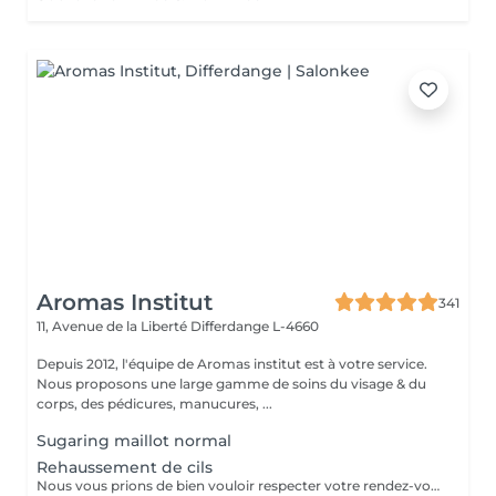
Aromas Institut
341
11, Avenue de la Liberté
Differdange L-4660
Depuis 2012, l'équipe de Aromas institut est à votre service.
Nous proposons une large gamme de soins du visage & du
corps, des pédicures, manucures, ...
Sugaring maillot normal
Rehaussement de cils
Nous vous prions de bien vouloir respecter votre rendez-vous. En prenant rendez-vous, vous occupez une place, dont une autre personne aurait éventuellement besoin. Tout rendez-vous non annulé 24h en avance, est susceptible d'être facturé. (Si vous ne pouvez pas vous présenter à votre RDV, proposez-le éventuellement à un proche ou à un ami) Toute l'équipe de Aromas Institut vous remercie pour votre respect et votre compréhension.