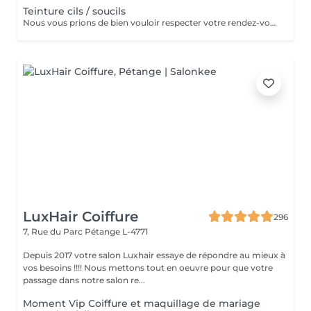
Teinture cils / soucils
Nous vous prions de bien vouloir respecter votre rendez-vous. En prenant rendez-vous, vous occupez une place, dont une autre personne aurait éventuellement besoin. Tout rendez-vous non annulé 24h en avance, est susceptible d'être facturé. (Si vous ne pouvez pas vous présenter à votre RDV, proposez-le éventuellement à un proche ou à un ami) Toute l'équipe de Aromas Institut vous remercie pour votre respect et votre compréhension.
LuxHair Coiffure
296
7, Rue du Parc
Pétange L-4771
Depuis 2017 votre salon Luxhair essaye de répondre au mieux à
vos besoins !!!! Nous mettons tout en oeuvre pour que votre
passage dans notre salon re...
Moment Vip Coiffure et maquillage de mariage