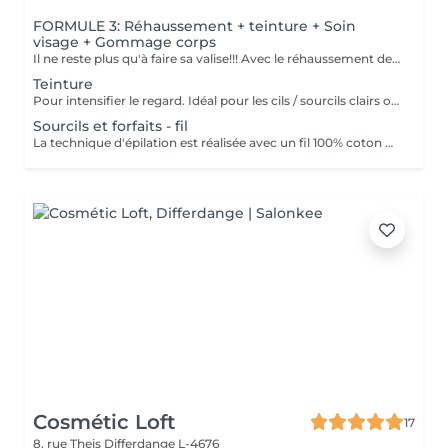
FORMULE 3: Réhaussement + teinture + Soin
visage + Gommage corps
Il ne reste plus qu'à faire sa valise!!! Avec le réhaussement des cils et la teinture, plus besoin de mascara, la tranquillité assurée pendant les vacances Soin du visage Bora Bora ( gommage et massage à l'huile de coco) Gommage corps (monoï ou coco) parfait pour préparer la peau à l'été, au soleil, à la plage, au bronzage Pour plus de précision, n'hésitez pas whatsapp, SMS ou appel au 661 555 858
Teinture
Pour intensifier le regard. Idéal pour les cils / sourcils clairs ou grisonnants. La teinture prend sur les poils. Sur la peau la teinture ne restera qu'un ou deux jours. (L'idéal étant de venir sans maquillage)
Sourcils et forfaits - fil
La technique d'épilation est réalisée avec un fil 100% coton pour votre plus grand confort.
Cosmétic Loft
17
8, rue Theis
Differdange L-4676