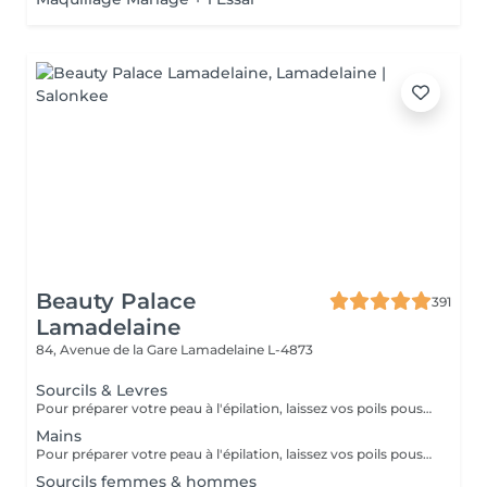
Beauty Palace
391
Lamadelaine
84, Avenue de la Gare
Lamadelaine L-4873
Sourcils & Levres
Pour préparer votre peau à l'épilation, laissez vos poils pousser pendant au moins deux semaines après le dernier rasage pour assurer une longueur adéquate. Il est également recommandé, mais non indispensable, d'effectuer un gommage doux 24 heures avant la séance pour éliminer les cellules mortes et faciliter l'extraction des poils. Le jour de l'épilation, évitez d'appliquer des crèmes ou des huiles sur la zone concernée afin d'assurer une bonne adhérence de la cire. Enfin, protégez votre peau en évitant l'exposition au soleil ou les séances de bronzage, qui pourraient la rendre plus sensible et irritable.
Mains
Pour préparer votre peau à l'épilation, laissez vos poils pousser pendant au moins deux semaines après le dernier rasage pour assurer une longueur adéquate. Il est également recommandé, mais non indispensable, d'effectuer un gommage doux 24 heures avant la séance pour éliminer les cellules mortes et faciliter l'extraction des poils. Le jour de l'épilation, évitez d'appliquer des crèmes ou des huiles sur la zone concernée afin d'assurer une bonne adhérence de la cire. Enfin, protégez votre peau en évitant l'exposition au soleil ou les séances de bronzage, qui pourraient la rendre plus sensible et irritable.
Sourcils femmes & hommes