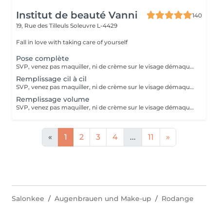
Institut de beauté Vanni
140
19, Rue des Tilleuls
Soleuvre L-4429
Fall in love with taking care of yourself
Pose complète
SVP, venez pas maquiller, ni de crème sur le visage démaquillage sans huile svp :) étudiants -10€ avec une carte étudiant
Remplissage cil à cil
SVP, venez pas maquiller, ni de crème sur le visage démaquillage sans huile svp :)
Remplissage volume
SVP, venez pas maquiller, ni de crème sur le visage démaquillage sans huile svp :)
«
1
2
3
4
...
11
»
Salonkee
Augenbrauen und Make-up
Rodange