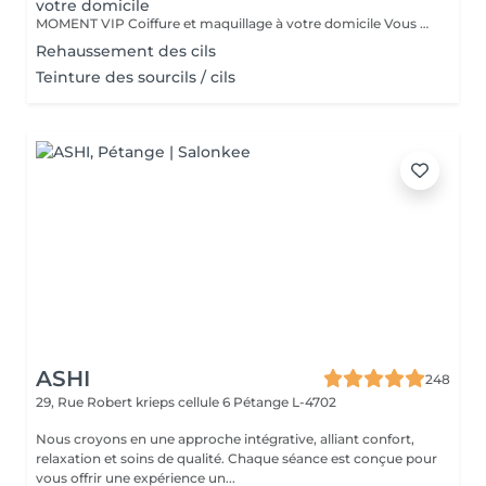
votre domicile
MOMENT VIP Coiffure et maquillage à votre domicile Vous vous mariez bientôt ??? Félicitations ! Pour que ce jour soit unique et parfait,laissez-nous prendre soin de vous. Inoubliable: Votre Moment d'Exception"Votre mariage est bien plus qu'un simple événement - c'est un chapitre magique dans l'histoire de votre vie. Chez nous, nous célébrons votre unicité et mettons en valeur votre beauté naturelle pour faire de ce jour le plus mémorable de votre vie. Votre Beauté, Notre Priorité: Parce que vous êtes la personne la plus importante pour ce moment d'exception, notre équipe dévouée de coiffeurs et de maquilleurs met tout en uvre pour vous sublimer, en accord avec votre style personnel et votre vision pour le grand jour. Coiffure de Rêve: De la sophistication classique à l'audace moderne, nous créons des coiffures qui capturent l'essence de votre personnalité et complètent à la perfection votre tenue de mariée, vous faisant rayonner de confiance et d'élégance. Maquillage Élégant: Avec une touche experte, notre équipe de maquilleurs vous offre un look qui met en valeur votre beauté naturelle tout en résistant aux larmes de joie et en vous assurant une allure impeccable tout au long de la journée. Votre Moment, parce que ce jour vous appartient, nous vous offrons un moment de luxe et d'intimité où vous pouvez vous détendre et vous préparer en toute sérénité, sachant que vous êtes entre de bonnes mains. Laissez -nous vous aider à créer des souvenirs inoubliables
Rehaussement des cils
Teinture des sourcils / cils
ASHI
248
29, Rue Robert krieps cellule 6
Pétange L-4702
Nous croyons en une approche intégrative, alliant confort,
relaxation et soins de qualité. Chaque séance est conçue pour
vous offrir une expérience un...