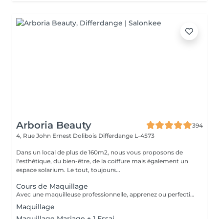
Arboria Beauty
394
4, Rue John Ernest Dolibois
Differdange L-4573
Dans un local de plus de 160m2, nous vous proposons de
l'esthétique, du bien-être, de la coiffure mais également un
espace solarium. Le tout, toujours...
Cours de Maquillage
Avec une maquilleuse professionnelle, apprenez ou perfectionnez vos gestes pour un maquillage parfait. Nous determinerons egalement etape par etape le maquillage qui vous ira le mieux. Du fond de teint au rouge à levre, en passant par le maquillage des yeux ou le contouring, rien ne sera laissé au hasard.
Maquillage
Maquillage Mariage + 1 Essai