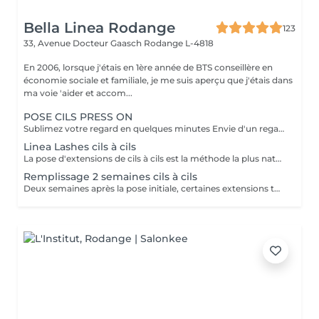
Bella Linea Rodange
123
33, Avenue Docteur Gaasch
Rodange L-4818
En 2006, lorsque j'étais en 1ère année de BTS conseillère en
économie sociale et familiale, je me suis aperçu que j'étais dans
ma voie 'aider et accom...
POSE CILS PRESS ON
Sublimez votre regard en quelques minutes Envie d'un regard irrésistible sans contrainte ? Nos cils press-on pré collés sont la solution idéale pour un effet immédiat, naturel ou intense, selon vos envies. Faciles, rapides et confortables, ils transforment votre regard en un instant sans effort. Que ce soit pour un événement, une soirée ou simplement pour vous sentir belle au quotidien, nos cils sont pensés pour vous offrir un résultat impeccable, sans compromis. Passez à l'expérience press-on : Zéro allergie, zéro stress Pose rapide et résultat professionnel. Tenue confortable jusqu'à 10 jours. Waterproof, n'abîme pas vos cils. Styles adaptés à toutes les occasions Prête à révéler votre regard ? Réservez dès maintenant votre moment beauté et laissez la magie opérer.
Linea Lashes cils à cils
La pose d'extensions de cils à cils est la méthode la plus naturelle d'embellissement du regard. Chaque cil naturel reçoit une extension individuelle, fixée avec précision par une technicienne qualifiée. Cette technique garantit une parfaite séparation des cils et un rendu harmonieux, sans effet lourd. Le résultat : des cils allongés, un volume subtil et un regard mis en valeur au quotidien, sans besoin de mascara.
Remplissage 2 semaines cils à cils
Deux semaines après la pose initiale, certaines extensions tombent naturellement avec vos cils. Le remplissage 2 semaines permet de remplacer les cils manquants, de redonner de la densité et de maintenir un résultat uniforme. Idéal pour garder un effet soigné et impeccable au quotidien.