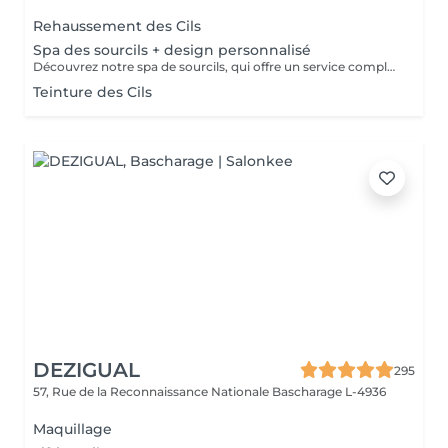
Rehaussement des Cils
Spa des sourcils + design personnalisé
Découvrez notre spa de sourcils, qui offre un service complet pour sublimer vos sourcils. Notre protocole inclut une exfoliation douce pour préparer la peau, une hydratation nourrissante pour un confort optimal, et une épilation précise par threading pour révéler la beauté naturelle de vos sourcils. Offrez à votre regard une attention particulière et laissez-nous vous aider à obtenir des sourcils parfaitement définis et radieux.
Teinture des Cils
DEZIGUAL
295
57, Rue de la Reconnaissance Nationale
Bascharage L-4936
Maquillage