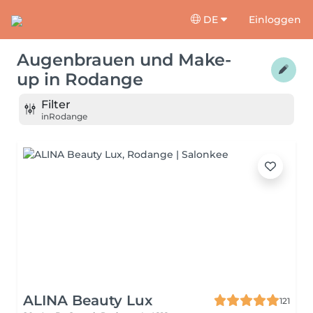
DE
Einloggen
Augenbrauen und Make-
up
in
Rodange
Filter
in
Rodange
ALINA Beauty Lux
121