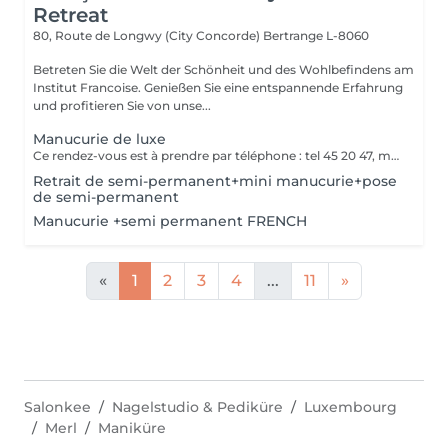
Retreat
80, Route de Longwy (City Concorde)
Bertrange L-8060
Betreten Sie die Welt der Schönheit und des Wohlbefindens am
Institut Francoise. Genießen Sie eine entspannende Erfahrung
und profitieren Sie von unse...
Manucurie de luxe
Ce rendez-vous est à prendre par téléphone : tel 45 20 47, merci
Retrait de semi-permanent+mini manucurie+pose
de semi-permanent
Manucurie +semi permanent FRENCH
«
1
2
3
4
...
11
»
Salonkee
Nagelstudio & Pediküre
Luxembourg
Merl
Maniküre