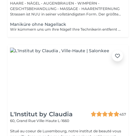
HAARE - NÄGEL - AUGENBRAUEN - WIMPERN -
GESICHTSBEHANDLUNG - MASSAGE - HAARENTFERNUNG
Strassen ist NUU in seiner vollständigsten Form. Der größte
Sal...
Maniküre ohne Nagellack
Wir kümmern uns um ihre Nägel! Ihre Technikerin entfernt sanft abgestorbene hautzellen, feilt und formt ihre Nägel und poliert die oberfläche für ein glattes, natürliches finish. Unsere meister bieten kantige, hardware- oder kombinierte manicures an, je nach ihren wünschen. Wie wird eine manicure ohne nagellack durchgeführt? - raue haut wird sanft entfernt - die form der nagelplatte wird behutsam korrigiert - die Nagelhaut und seitlichen ränder werden sorgfältig bearbeitet - Nagelhautöl und handcreme werden aufgetragen, um zu pflegen und zu hydratisieren Altersbeschränkung: empfohlen ab 14 Jahren. Nachbehandlungsempfehlungen: es sind keine speziellen Nachbehandlungen erforderlich. Häufigkeit: alle 3 Wochen.
L'Institut by Claudia
457
60, Grand Rue
Ville-Haute L-1660
Situé au coeur de Luxembourg, notre institut de beauté vous