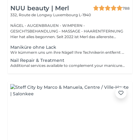
NUU beauty | Merl
788
332, Route de Longwy
Luxembourg L-1940
NÄGEL - AUGENBRAUEN - WIMPERN -
GESICHTSBEHANDLUNG - MASSAGE - HAARENTFERNUNG
Hier hat alles begonnen. Seit 2022 ist Merl das allererste
Zuhause der ...
Maniküre ohne Lack
Wir kümmern uns um ihre Nägel! Ihre Technikerin entfernt sanft abgestorbene hautzellen, feilt und formt ihre Nägel und poliert die oberfläche für ein glattes, natürliches finish. Unsere meister bieten kantige, hardware- oder kombinierte manicures an, je nach ihren wünschen. Wie wird eine manicure ohne nagellack durchgeführt? - raue haut wird sanft entfernt - die form der nagelplatte wird behutsam korrigiert - die Nagelhaut und seitlichen ränder werden sorgfältig bearbeitet - Nagelhautöl und handcreme werden aufgetragen, um zu pflegen und zu hydratisieren Altersbeschränkung: empfohlen ab 14 Jahren. Nachbehandlungsempfehlungen: es sind keine speziellen Nachbehandlungen erforderlich. Häufigkeit: alle 3 Wochen.
Nail Repair & Treatment
Additional services available to complement your manicure or as standalone treatments. Nail Repair per nail (during service) Minor repair of a single nail (small crack, local damage or broken nail). This option can be added multiple times if more than one nail requires repair. Charged at 3€ per nail for Manicure with Gel Polish services. Nail Repair per nail (walk-in) Repair of one nail without manicure or polish application. Suitable for clients booking a repair only. Onycholysis Treatment per nail Targeted care for nails affected by onycholysis. Performed without polish to support healthy nail recovery. IBX Nail Repair System Professional nail treatment designed to strengthen and restore natural nails. Can be booked alone or combined with gel removal for deeper repair. Gel Polish Removal Gentle and careful removal of gel polish.