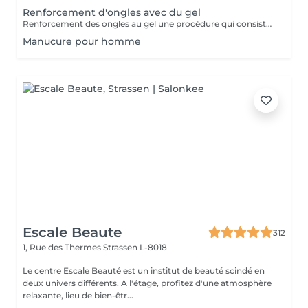
Renforcement d'ongles avec du gel
Renforcement des ongles au gel une procédure qui consiste à appliquer un gel fortifiant sur l'ongle naturel. Il protège contre la casse, lisse la surface et renforce les ongles. Convient à : Ongles fins, cassants et dédoublés Ceux qui veulent renforcer leurs ongles sans extension Prolonger la tenue du vernis Le gel est appliqué en fine couche, sans alourdir l'ongle, et aide à obtenir une longueur saine.
Manucure pour homme
Escale Beaute
312
1, Rue des Thermes
Strassen L-8018
Le centre Escale Beauté est un institut de beauté scindé en
deux univers différents. A l'étage, profitez d'une atmosphère
relaxante, lieu de bien-êtr...