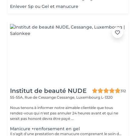
Enlever Sp ou Gel et manucure
Institut de beauté NUDE
312
55-55A, Rue de Cessange
Cessange, Luxembourg L-1320
Nous tenons à informer notre aimable clientèle que tous
rendez-vous qui n'est pas annuler 24 heures avant et qui ne
serait pas honoré devra être payé ...
Manicure +renforsement en gel
Il s'agit d'une prestation de manucure comprenant le soin des cuticules, le polissage des replis latéraux, ainsi que le renforcement de vos ongles naturels sans extension. Les ongles deviennent plus forts, soignés et gardent leur longueur naturelle. Il est recommandé de répéter la procédure toutes les 3 semaines pour maintenir un résultat optimal.