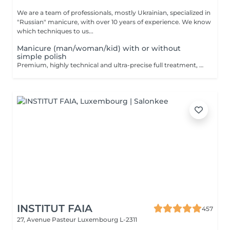
We are a team of professionals, mostly Ukrainian, specialized in
"Russian" manicure, with over 10 years of experience. We know
which techniques to us...
Manicure (man/woman/kid) with or without
simple polish
Premium, highly technical and ultra-precise full treatment, performed mainly with an e-file to achieve a perfectly clean nail contour and apply the polish as close as possible, even slightly under the cuticle. This technique helps visually delay the regrowth by around 10 days. Visual result: -Extremely well-groomed nails, clean contours, flawless shape -Instagram / photo studio effect: neat, precise, with no visible dry skin Service content: -Removal of old semi-permanent and/or gel polish (if needed, please book accordingly this option via this screen) -Very meticulous preparation of the nail plate -Removal of dead skin -Shape and file nails -Gentle cuticle care -Application of a transparent simple polish (if desired) OR application of your own simple polish to bring with you (if needed, please book accordingly this option via this screen) -Application of cuticle oil and hand cream
INSTITUT FAIA
457
27, Avenue Pasteur
Luxembourg L-2311