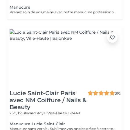
Manucure
Prenez soin de vos mains avec notre manucure professionnelle, pour des ongles soignés et une peau douce. - Limage et modelage précis des ongles - Soin des cuticules et hydratation des mains - Finition base fortifiante ou non Chaque séance est réalisée avec soin pour un résultat élégant et raffiné.
Lucie Saint-Clair Paris
310
avec NM Coiffure / Nails &
Beauty
25C, boulevard Royal
Ville-Haute L-2449
Manucure Lucie Saint Clair
Manucure sans vernis . Sublimez vos ongles grâce à cette technique naturelle qui comprend une mise en forme, une élimination tout en douceur de la cuticule. Les ongles retrouvent leur éclat naturel . Manucure avec vernis. Sublimez vos ongles grâce à cette technique naturelle qui comprend une mise en forme, une élimination tout en douceur de la cuticule. Finition complète et impeccable grâce a la pose de vernis.