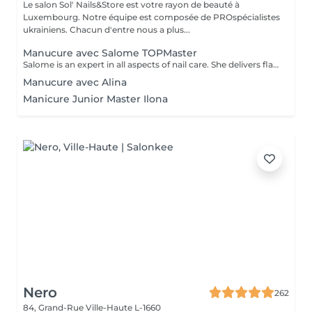
Le salon Sol' Nails&Store est votre rayon de beauté à
Luxembourg. Notre équipe est composée de PROspécialistes
ukrainiens. Chacun d'entre nous a plus...
Manucure avec Salome TOPMaster
Salome is an expert in all aspects of nail care. She delivers flawless results in just 1 hour while maintaining high quality, leaving you feeling happy every time. From a basic manicure to complex services like extensions, designs, and nail art, she offers a full range of professional treatments. *And if you sacrifice your lunch break for an appointment, don't worryyou'll still have some time to enjoy your meal!
Manucure avec Alina
Manicure Junior Master Ilona
Nero
262
84, Grand-Rue
Ville-Haute L-1660