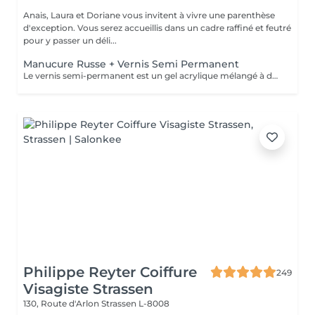
Anais, Laura et Doriane vous invitent à vivre une parenthèse
d'exception. Vous serez accueillis dans un cadre raffiné et feutré
pour y passer un déli...
Manucure Russe + Vernis Semi Permanent
Le vernis semi-permanent est un gel acrylique mélangé à du vernis, appliqué sur l'ongle et durci par des UV. Il a la même texture qu'un vernis classique, est aussi liquide et a encore plus de brillance. Il reste impeccable, sans ternir et sans s'écailler jusqu'à 3 voir 4 semaines
Philippe Reyter Coiffure
249
Visagiste Strassen
130, Route d'Arlon
Strassen L-8008