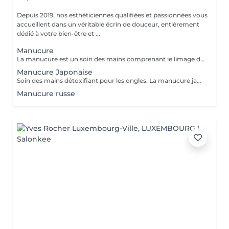
Depuis 2019, nos esthéticiennes qualifiées et passionnées vous
accueillent dans un véritable écrin de douceur, entièrement
dédié à votre bien-être et ...
Manucure
La manucure est un soin des mains comprenant le limage des ongles, la pousse et la coupe des cuticules, gommage, massage avec crème de soin et application d'un vernis transparent si désiré.
Manucure Japonaise
Soin des mains détoxifiant pour les ongles. La manucure japonaise consiste à polir et nettoyer les ongles en profondeur pour ensuite les nourrir avec une pâte à base de cire d'abeille qui va oxygéner l'ongle. L'ongle ressort brillant naturellement et pour une durée de 3 semaines. Comprend le limage des ongles, la pousse et la coupe des cuticules, polissage, application de la pâte à base de cire d'abeille et de la poudre fixante, gommage, massage avec crème de soin et application d'un vernis transparent si désiré.
Manucure russe