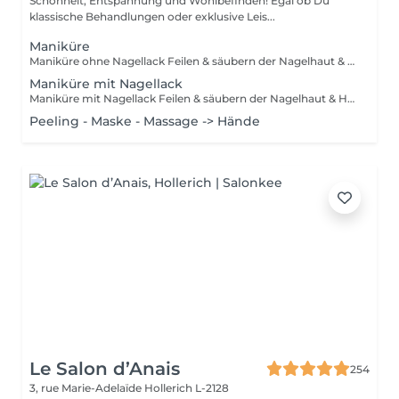
Schönheit, Entspannung und Wohlbefinden! Egal ob Du
klassische Behandlungen oder exklusive Leis...
Maniküre
Maniküre ohne Nagellack Feilen & säubern der Nagelhaut & Handmassage
Maniküre mit Nagellack
Maniküre mit Nagellack Feilen & säubern der Nagelhaut & Handmassage Nagellack = ganz normaler Lack, den man selber mit Nagellackentferner abwischen kann. Hält 2-4 Tage auf Fingernägeln, 1 Monat auf Fussnägeln und muss bis zu 30min trocknen. Semi = wird unter einer LEDlampe getrocknet und sollte bei uns wieder entfernt werden (ist im Preis inbegriffen bei uns) . Hält 3 Wochen auf Fingernägeln, 4-5 Wochen auf Fussnägeln und ist direkt trocken. Kann die Nägel jedoch schädigen wenn es oft und ohne Pause gemacht wird.
Peeling - Maske - Massage -> Hände
Le Salon d’Anais
254
3, rue Marie-Adelaïde
Hollerich L-2128