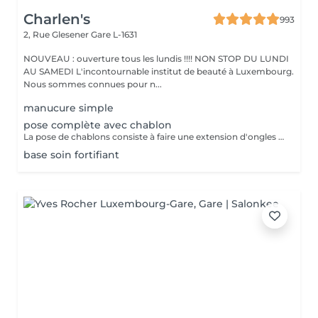
Charlen's
993
2, Rue Glesener
Gare L-1631
NOUVEAU : ouverture tous les lundis !!!! NON STOP DU LUNDI
AU SAMEDI L'incontournable institut de beauté à Luxembourg.
Nous sommes connues pour n...
manucure simple
pose complète avec chablon
La pose de chablons consiste à faire une extension d'ongles en gel, sans avoir recours aux capsules. Prestation un peu plus longue que les capsules mais tres tres jolie :)
base soin fortifiant