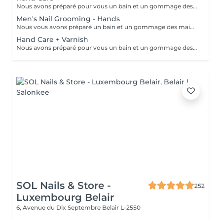
Nous avons préparé pour vous un bain et un gommage des mains aux huiles parfumées, un traitement des ongles et des cuticules, ainsi qu'un massage des bras et des mains pour éliminer toute tension dans les muscles et les os des bras et des mains et favoriser la relaxation.
Men's Nail Grooming - Hands
Nous vous avons préparé un bain et un gommage des mains à l'huile légèrement parfumée, un traitement des ongles et des cuticules et un massage des bras et des mains pour éliminer toute tension dans les muscles et les os des bras et des mains et favoriser la relaxation.
Hand Care + Varnish
Nous avons préparé pour vous un bain et un gommage des mains à l'huile parfumée, un traitement des ongles et des cuticules et un massage des bras et des mains pour éliminer toute tension dans les muscles et les os des bras et des mains et favoriser la relaxation. Ce soin est suivi de l'application d'un vernis à ongles de votre choix.
SOL Nails & Store -
252
Luxembourg Belair
6, Avenue du Dix Septembre
Belair L-2550