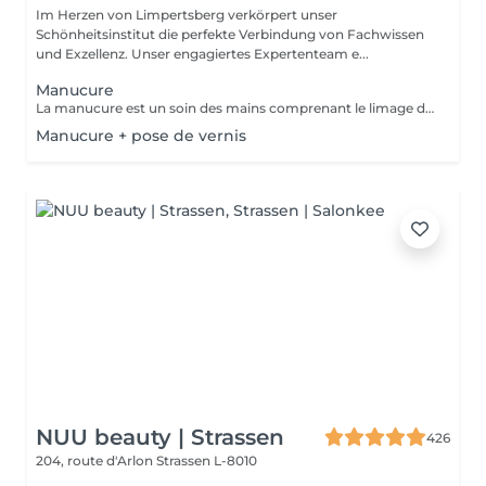
Im Herzen von Limpertsberg verkörpert unser
Schönheitsinstitut die perfekte Verbindung von Fachwissen
und Exzellenz. Unser engagiertes Expertenteam e...
Manucure
La manucure est un soin des mains comprenant le limage des ongles, la pousse et la coupe des cuticules, massage avec crème de soin et application d'un vernis transparent si désiré.
Manucure + pose de vernis
NUU beauty | Strassen
426
204, route d'Arlon
Strassen L-8010