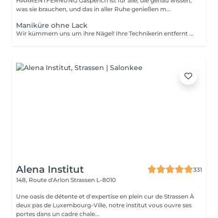
HAARENTFERNUNG Gasperich ist für alle, die genau wissen,
was sie brauchen, und das in aller Ruhe genießen m...
Maniküre ohne Lack
Wir kümmern uns um ihre Nägel! Ihre Technikerin entfernt sanft abgestorbene hautzellen, feilt und formt ihre Nägel und poliert die oberfläche für ein glattes, natürliches finish. Unsere meister bieten kantige, hardware- oder kombinierte manicures an, je nach ihren wünschen. Wie wird eine manicure ohne nagellack durchgeführt? - raue haut wird sanft entfernt - die form der nagelplatte wird behutsam korrigiert - die Nagelhaut und seitlichen ränder werden sorgfältig bearbeitet - Nagelhautöl und handcreme werden aufgetragen, um zu pflegen und zu hydratisieren Altersbeschränkung: empfohlen ab 14 Jahren. Nachbehandlungsempfehlungen: es sind keine speziellen Nachbehandlungen erforderlich. Häufigkeit: alle 3 Wochen.
Alena Institut
331
148, Route d'Arlon
Strassen L-8010
Une oasis de détente et d'expertise en plein cur de Strassen À
deux pas de Luxembourg-Ville, notre institut vous ouvre ses
portes dans un cadre chale...