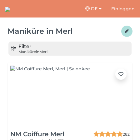
DE
Einloggen
Maniküre
in
Merl
Filter
Maniküre
in
Merl
NM Coiffure Merl
282