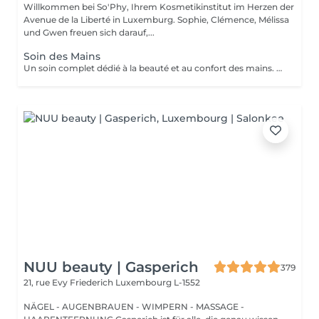
Willkommen bei So'Phy, Ihrem Kosmetikinstitut im Herzen der
Avenue de la Liberté in Luxemburg. Sophie, Clémence, Mélissa
und Gwen freuen sich darauf,...
Soin des Mains
Un soin complet dédié à la beauté et au confort des mains. Le soin débute par une exfoliation douce afin d'affiner le grain de peau et révéler son éclat naturel. Les mains sont ensuite enveloppées dans un masque hydratant et nourrissant pour une action en profondeur. Pendant ce temps, les ongles sont soigneusement travaillés afin de leur redonner une forme nette et harmonieuse. Le soin se termine par un massage relaxant des mains, procurant une sensation immédiate de confort et de détente. Les mains sont plus douces, la peau nourrie et les ongles parfaitement soignés. Le vernis classique n'est pas proposé à l'institut. Si vous le souhaitez, nous pouvons toutefois réaliser la pose avec votre propre vernis en sélectionnant l'option correspondante.
NUU beauty | Gasperich
379
21, rue Evy Friederich
Luxembourg L-1552
NÄGEL - AUGENBRAUEN - WIMPERN - MASSAGE -