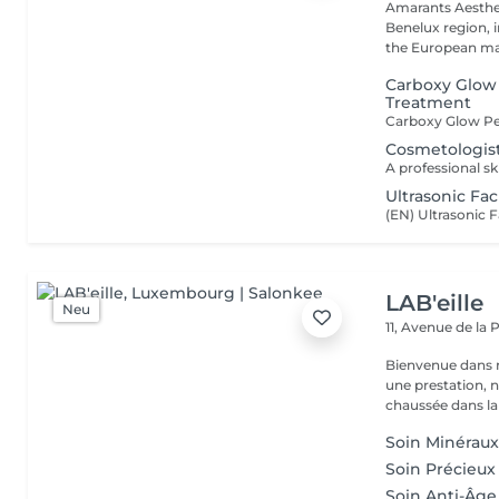
Amarants Aesthet
Benelux region, 
the European mar
Carboxy Glow
Treatment
Cosmetologist
Ultrasonic Fac
LAB'eille
Neu
11, Avenue de la
Bienvenue dans 
une prestation, n'hésite
chaussée dans la 
Soin Minérau
Soin Précieux
Soin Anti-Âge