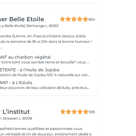
er Belle Etoile
654
La Belle étoile)
Bertrange L-8050
andra B,Anne ,An Pascal,Violaine Jessica ,Katia
oute la semaine de 9h à 20h dans la bonne humeur !
..
NT au charbon végétal
Fait peau neuve!! Votre teint vous semble terne et brouillé? vous ressentez le besoin de nettoyer votre peau ?.Ce soin nettoyant s'adresse à vous. Il permettra de traiter votre peau sans la décaper. Purifié et detoxifiie votre visage retrouve un teint unifié, frais et lumineux. Une vraie bouffée d'oxygène pour votre peau !! Idéal pour les peaux mixtes à Grasses
NTE - à l'Huile de Jojoba
Découvrez la sensation de lhuile de Jojoba 100 % naturelle sur votre peau. Nourrie, votre peau retrouve tout son confort. Libéré de ses tensions grâce aux mains habiles de notre esthéticienne, votre visage est détendu. Bénéfices : Nourrie, votre peau retrouve tout son confort.
T - à L'Edulis
Profitez des fabuleux pouvoirs de leau cellulaire dEdulis, précieuse source dhydratation continue. Après la brumisation du Sérum concentré en eau cellulaire, le Masque Crème ressourçant se transforme en une texture soyeuse qui fond sur votre peau sous le délicat modelage de notre esthéticienne. Bénéfices : Gorgée deau, votre peau retrouve douceur, souplesse et éclat. Retrouvez le confort dune peau hydratée en continu.
L’institut
595
on
Strassen L-8008
 esthéticiennes qualifiées et passionnées vous
 un véritable écrin de douceur, entièrement dédié à