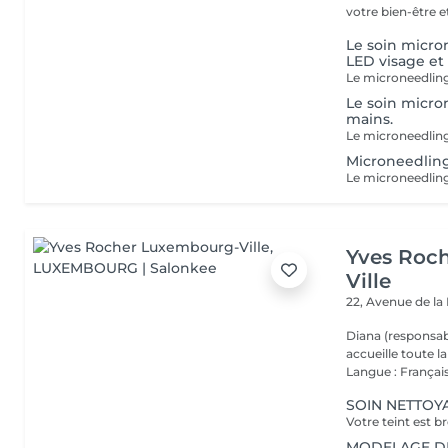
votre bien-être et 
Le soin micr
LED visage et
Le soin micro
mains.
Microneedlin
Yves Roc
Ville
22, Avenue de l
Diana (responsab
accueille toute 
Langue : Français
SOIN NETTOYA
MODELAGE DÉTE