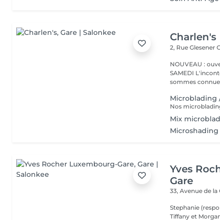
Charlen's
2, Rue Glesener
G
NOUVEAU : ouver
SAMEDI L'incontournable institut de beauté à Luxembourg. Nous
sommes connues 
Microblading 
Mix microbla
Microshading 
Yves Roc
Gare
33, Avenue de la
Stephanie (respo
Tiffany et Morgan