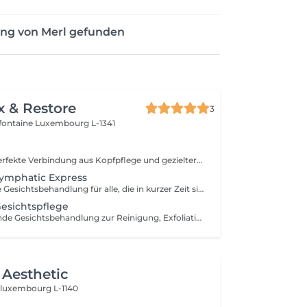
ung von Merl gefunden
x & Restore
3
efontaine
Luxembourg L-1341
Erleben Sie die perfekte Verbindung aus Kopfpflege und gezielter Entspannung des Oberkörpers. Dieses Wohlfühlritual kombiniert ein 60-minütiges Head Spa mit einer 30-minütigen Office-Syndrom Rücken- & Schultermassage, um Verspannungen zu lösen, den Geist zur Ruhe kommen zu lassen und ein tiefes Gefühl der Entspannung zu fördern. Enthalten sind: Head Spa 60 Min. Office-Syndrom Rücken- & Schultermassage 30 Min.
Lymphatic Express
Eine erfrischende Gesichtsbehandlung für alle, die in kurzer Zeit sichtbare Ergebnisse erzielen möchten. Reinigung, Peeling und gezielte Pflege sorgen für ein frisches, strahlendes und gepflegtes Hautbild. Auf Wunsch kann eine sanfte lymphatische Gesichtsdrainage integriert werden.
esichtspflege
Eine revitalisierende Gesichtsbehandlung zur Reinigung, Exfoliation und Pflege der Haut. Hochwertige Pflegeprodukte werden mit entspannenden Gesichtsmassagetechniken kombiniert, um der Haut ein frisches, gepflegtes und strahlendes Erscheinungsbild zu verleihen.
Aesthetic
n
luxembourg L-1140