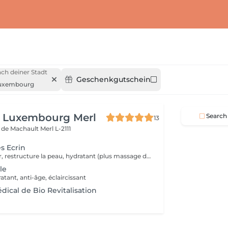
ch deiner Stadt
Geschenkgutschein
uxembourg
n Luxembourg Merl
Search
13
e de Machault
Merl L-2111
s Ecrin
Diamant, tenseur, restructure la peau, hydratant (plus massage des pieds)
le
atant, anti-âge, éclaircissant
dical de Bio Revitalisation