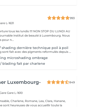
993
are L-1631
ture tous les lundis !!!! NON STOP DU LUNDI AU
pour n...
/ shading dernière technique poil à poil
Nos microblading sont fait avec des pigments reformulés depuis la loi du 4 janvier 2022 faites nous confiance nous travaillons avec les meilleures marques sur le marché ne vous inquiétez pas pour la couleur et technique on regardera ensemble sur place :) l'épilation au fil est incluse
ding microshading ombrage
/ blading fait par charlene
her Luxembourg-
849
 Gare
Gare L-1610
nsable, Charlene, Romane, Lea, Clara, Hanane,
e sont heureuses de vous accueillir toute la