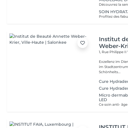
SOIN HYDRATAN
Institut 
Weber-Kr
1, Rue Philippe II
Exzellenz im Dienst der Schönheit!
im Stadtzentrum u
Schönheits...
Cure Hydrade
Cure Hydrader
Micro dermab
LED
INSTITUT