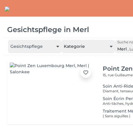
Gesichtspflege
in
Merl
Suche na
Gesichtspflege
Kategorie
Merl
,
L
Point Ze
15, rue Guillaum
Soin Anti-Ride
Soin Écrin Per
Anti-tâches, hydr
Traitement Mé
( Sans aiguilles )