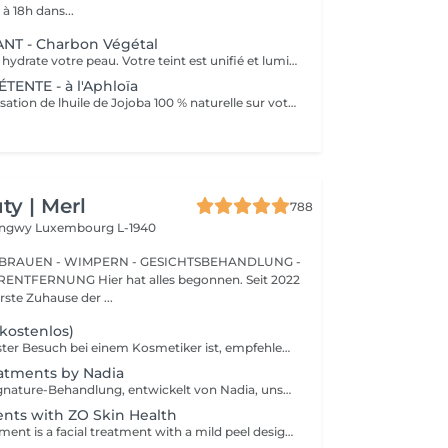
à 18h dans...
NT - Charbon Végétal
Ce soin purifie et hydrate votre peau. Votre teint est unifié et lumineux, grâce à l' alliance du Charbon Végétal et de l'édulis
ENTE - à l'Aphloïa
Découvrez la sensation de lhuile de Jojoba 100 % naturelle sur votre peau. Nourrie, votre peau retrouve tout son confort. Libéré de ses tensions grâce aux mains habiles de notre esthéticienne, votre visage est détendu. Bénéfices : Nourrie, votre peau retrouve tout son confort.
y | Merl
788
Longwy
Luxembourg L-1940
BRAUEN - WIMPERN - GESICHTSBEHANDLUNG -
 hat alles begonnen. Seit 2022
erste Zuhause der ...
(kostenlos)
Wenn dies Ihr erster Besuch bei einem Kosmetiker ist, empfehlen wir, mit einer Beratung zu beginnen. Wie wird die Beratung durchgeführt? - nur Beratung - Wir bestimmen Ihren Hauttyp, besprechen Ihre gewünschten Ergebnisse, helfen Ihnen bei der Auswahl der richtigen Hautpflegeprodukte und entscheiden, welche Behandlung Ihre spezifischen Anliegen am besten anspricht. - Beratung + erste Behandlung - Wir bestimmen Ihren Hauttyp, besprechen Ihre gewünschten Ergebnisse, helfen Ihnen bei der Auswahl der richtigen Hautpflegeprodukte und entscheiden, welche Behandlung Ihre spezifischen Anliegen am besten anspricht. Wir führen die erste Behandlung direkt nach der Beratung durch.
atments by Nadia
Eine exklusive Signature-Behandlung, entwickelt von Nadia, unserer Kosmetikerin, speziell für die empfindliche Augen- und Hals-/Dekolletépartie. Sie spendet intensive Feuchtigkeit und verbessert die Elastizität der Haut, wodurch Festigkeit, Geschmeidigkeit und ein sichtbar frischeres, revitalisiertes Hautbild gefördert werden. Die Behandlung hilft, das Erscheinungsbild feiner Linien zu reduzieren, verleiht der Augenpartie einen sanften aufhellenden Effekt und sorgt für ein natürliches Lifting-Ergebnis für einen erholten Blick und ein jugendlicheres Aussehen. Eine weitere Option kombiniert die intensive Feuchtigkeitspflege für Augen- und Halsbereich mit einer vollständigen Gesichtsbehandlung und bietet so ein besonders umfassendes Pflegeerlebnis.
ents with ZO Skin Health
Anti-Aging Treatment is a facial treatment with a mild peel designed to restore hydration, smooth dry, rough texture, soften lines and strengthen skin to prevent future aging and skin damage. Redness Treatment is a facial treatment with a mild peel designed to calm skin and minimize symptoms associated with red, sensitized skin, including rosacea. Ultra Hydration Treatment is a facial treatment with a mild peel designed to soothe skin and restore hydration in dry, dehydrated skin. Skin Brightening Treatment is a facial treatment with a mild peel designed to target mild discoloration and restore a more even skin tone. Acne + Oil Control Treatment is a facial treatment with a mild peel to decongest pores, absorb excess surface oil, target blemishes and prevent future breakouts. Enzyme Facial Treatment is a gentle, effective facial treatment with enzymatic exfoliation to revive dull skin, replenish hydration, soothe skin and restore healthy skin barrier to strengthen skin. Stimulator Peel is the perfect lunchtime peel, gentle enough for all skin types. An effective blend of AHAs provide immediately healthier, glowing skin with no downtime. Added antioxidants and anti-irritants neutralize free radicals and calm the skin.