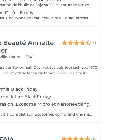
Découvrez la sensation de l'huile de Jojoba 100 % naturelle sur votre peau. Nourrie, votre peau retrouve tout son confort. Libéré de ses tensions grâce aux mains habiles de notre esthéticienne, votre visage est détendu. Bénéfices : Nourrie, votre peau retrouve tout son confort.
T - à L'Edulis
Profitez des fabuleux pouvoirs de l'eau cellulaire d'Edulis, précieuse source d'hydratation continue. Après la brumisation du Sérum concentré en eau cellulaire, le Masque Crème ressourçant se transforme en une texture soyeuse qui fond sur votre peau sous le délicat modelage de notre esthéticienne. Bénéfices : Gorgée d'eau, votre peau retrouve douceur, souplesse et éclat. Retrouvez le confort dune peau hydratée en continu.
de Beauté Annette
597
ier
Ville-Haute L-2340
 Das Institut befindet sich seit 1970
nd ist offizieller Hoflieferant sowie das älteste
rmie BlackFriday
mie lift ++ BlackFriday
rasion ,Exosome Micro et Nanoneedling,
Ce soin anti- âge ultra complet aux Exosomes comprend une microdermabrasion, un soin activateur Cold plasma, le microneedling avec des Exosomes, un masque feuille de collagène avec le nanoneedling, pour finaliser encore 15' de luminothérapie. Vous partirez avec votre sérum aux exosomes pour continuer le soin à domicile.
 FAIA
458