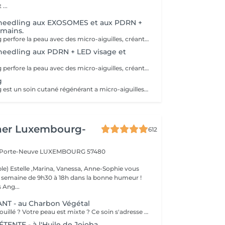
...
oneedling aux EXOSOMES et aux PDRN +
 mains.
Le microneedling perfore la peau avec des micro-aiguilles, créant des micro-canaux qui permettent à un sérum actif (PDRN ou exosomes) de pénétrer en profondeur dans le derme. C'est ce qu'on appelle un soin « biostimulateur » : on ne remplit pas, on stimule la peau pour qu'elle se régénère elle-même. L'association des exosomes et du PDRN (Polydésoxyribonucléotide) est une révolution anti-âge. Il représente le protocole de régénération cutanée le plus avancé en médecine esthétique. Cette synergie permet de stimuler le renouvellement cellulaire de façon accélérée, d'atténuer les cicatrices et de lifter le teint sans chirurgie. C'est une synergie régénératrice puissante, ces deux actifs maximisent la réparation tissulaire et l'éclat du teint. Idéale pour les peaux: matures , avec des dommages solaires importants, des cicatrices, une perte de fermeté. Soin plus puissant que le PDRN . Pour optimiser les effets du soin, nous appliquerons la lumière LED sur le visage. Profitez, également, d'un traitement anti-âge à la lumière Led pour les mains.
needling aux PDRN + LED visage et
Le microneedling perfore la peau avec des micro-aiguilles, créant des micro-canaux qui permettent à un sérum actif (PDRN ou exosomes) de pénétrer en profondeur dans le derme. C'est ce qu'on appelle un soin « biostimulateur » : on ne remplit pas, on stimule la peau pour qu'elle se régénère elle-même. Tandis que le sérum PDRN pénètre profondément pour stimuler la réparation cellulaire, accélérer la cicatrisation et booster la production de collagène. Pour optimiser les effets du soin, nous appliquerons la lumière LED sur le visage. Profitez, également, d'un traitement anti-âge à la lumière Led pour les mains.
g
Le microneedling est un soin cutané régénérant a micro-aiguilles permettant de réduire les signes de l'âge et de raviver l'éclat de votre peau, il aide aussi a effacer les traces d'acné, les cicatrices. Un véritable soin qui resserre les pores dilatés , lisse la peau, estimes les rides et ridules grâce au sérum à l'acide hyaluronique. + LED visage et mains
her Luxembourg-
612
a Porte-Neuve
LUXEMBOURG 57480
le) Estelle ,Marina, Vanessa, Anne-Sophie vous
la semaine de 9h30 à 18h dans la bonne humeur !
 Ang...
NT - au Charbon Végétal
Votre teint est brouillé ? Votre peau est mixte ? Ce soin s'adresse à vous. Votre peau est nettoyée par une exfoliation douce, sous vapeur, complétée par une extraction des comédons. Pour finir, l'application d'un masque purifie la zone médiane (front, nez, menton), et hydrate le reste de votre visage. Bénéfices : Detoxifié et hydraté, votre visage retrouve un teint unifié, frais et lumineux.
NTE - à l'Huile de Jojoba