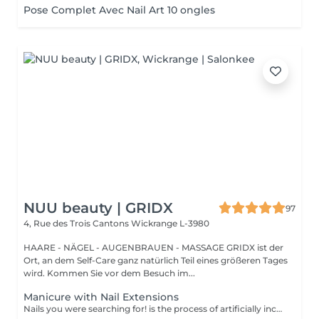
Pose Complet Avec Nail Art 10 ongles
NUU beauty | GRIDX
97
4, Rue des Trois Cantons
Wickrange L-3980
HAARE - NÄGEL - AUGENBRAUEN - MASSAGE GRIDX ist der
Ort, an dem Self-Care ganz natürlich Teil eines größeren Tages
wird. Kommen Sie vor dem Besuch im...
Manicure with Nail Extensions
Nails you were searching for! is the process of artificially increasing the length of the nail using polygel material in order to correct the defects of the natural nail delamination and weakness of the nail plate. Our masters do edged, hardware, or combined manicure. How is polygel extension done? - removal of old semi-permanent (if needed) - rough skin is removed - the shape of the nail plate is corrected - the cuticle and side ridges are corrected - polygel is applied - semi-permanent nail polish is applied - cuticle oil and hand cream are applied Age restrictions: recommended to do from 16 years. Post procedure recommendations: there are no post recommendations for this procedure. Frequency: once in 3 weeks.