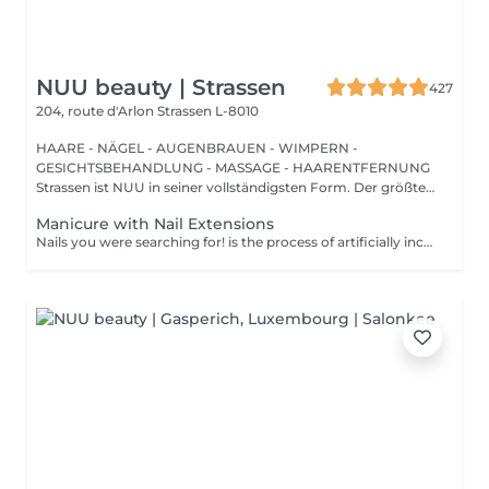
NUU beauty | Strassen
427
204, route d'Arlon
Strassen L-8010
HAARE - NÄGEL - AUGENBRAUEN - WIMPERN -
GESICHTSBEHANDLUNG - MASSAGE - HAARENTFERNUNG
Strassen ist NUU in seiner vollständigsten Form. Der größte
Sal...
Manicure with Nail Extensions
Nails you were searching for! is the process of artificially increasing the length of the nail using polygel material in order to correct the defects of the natural nail delamination and weakness of the nail plate. Our masters do edged, hardware, or combined manicure. How is polygel extension done? - removal of old semi-permanent (if needed) - rough skin is removed - the shape of the nail plate is corrected - the cuticle and side ridges are corrected - polygel is applied - semi-permanent nail polish is applied - cuticle oil and hand cream are applied Age restrictions: recommended to do from 16 years. Post procedure recommendations: there are no post recommendations for this procedure. Frequency: once in 3 weeks.