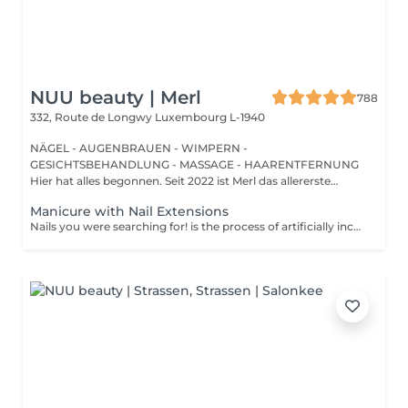
NUU beauty | Merl
788
332, Route de Longwy
Luxembourg L-1940
NÄGEL - AUGENBRAUEN - WIMPERN -
GESICHTSBEHANDLUNG - MASSAGE - HAARENTFERNUNG
Hier hat alles begonnen. Seit 2022 ist Merl das allererste
Zuhause der ...
Manicure with Nail Extensions
Nails you were searching for! is the process of artificially increasing the length of the nail using polygel material in order to correct the defects of the natural nail delamination and weakness of the nail plate. Our masters do edged, hardware, or combined manicure. How is polygel extension done? - removal of old semi-permanent (if needed) - rough skin is removed - the shape of the nail plate is corrected - the cuticle and side ridges are corrected - polygel is applied - semi-permanent nail polish is applied - cuticle oil and hand cream are applied Age restrictions: recommended to do from 16 years. Post procedure recommendations: there are no post recommendations for this procedure. Frequency: once in 3 weeks.