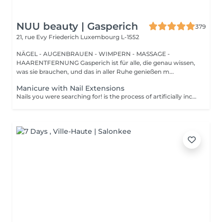
NUU beauty | Gasperich
379
21, rue Evy Friederich
Luxembourg L-1552
NÄGEL - AUGENBRAUEN - WIMPERN - MASSAGE -
HAARENTFERNUNG Gasperich ist für alle, die genau wissen,
was sie brauchen, und das in aller Ruhe genießen m...
Manicure with Nail Extensions
Nails you were searching for! is the process of artificially increasing the length of the nail using polygel material in order to correct the defects of the natural nail delamination and weakness of the nail plate. Our masters do edged, hardware, or combined manicure. How is polygel extension done? - removal of old semi-permanent (if needed) - rough skin is removed - the shape of the nail plate is corrected - the cuticle and side ridges are corrected - polygel is applied - semi-permanent nail polish is applied - cuticle oil and hand cream are applied Age restrictions: recommended to do from 16 years. Post procedure recommendations: there are no post recommendations for this procedure. Frequency: once in 3 weeks.