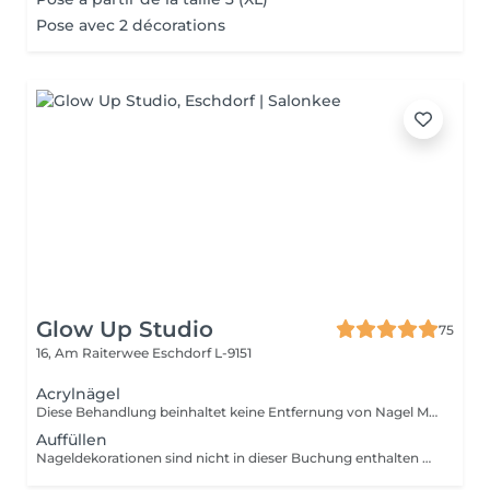
Pose avec 2 décorations
Glow Up Studio
75
16, Am Raiterwee
Eschdorf L-9151
Acrylnägel
Diese Behandlung beinhaltet keine Entfernung von Nagel Modellage Ihre Nägel müssen für diesen Service naturbelassen sein. Falls eine Entfernung notwendig ist, buchen Sie bitte vorab den Service "Altmodelage entfernen". Nageldekorationen sind nicht in dieser Buchung enthalten und müssen separat hinzugebucht werden!
Auffüllen
Nageldekorationen sind nicht in dieser Buchung enthalten und müssen separat hinzugebucht werden!