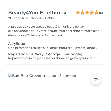
Beauty4You Ettelbruck
110
71, Grand Rue
Ettelbruck L-9051
À propos de votre espace beauté Un univers pensé
exclusivement pour votre beauté, votre sérénité et votre bien-
être au cur d'Ettelbruck. Notre missi...
Acrylique
Une prestation réalisée sur l'ongle naturel ou avec rallongement, idéale pour des ongles solides, élégants et durables. * Préparation de l'ongle naturel * Mise en forme des ongles * Travail des cuticules * Application de l'acrylique * Finition au choix * 2 décorations incluses
Réparation Gel/Acryl / Acrygel (par ongle)
Réparation d'un ongle cassé ou abîmé en gel/acrylique afin de restaurer sa forme, sa solidité et son esthétique. Ce service est réalisé uniquement sur les ongles nécessitant une réparation.