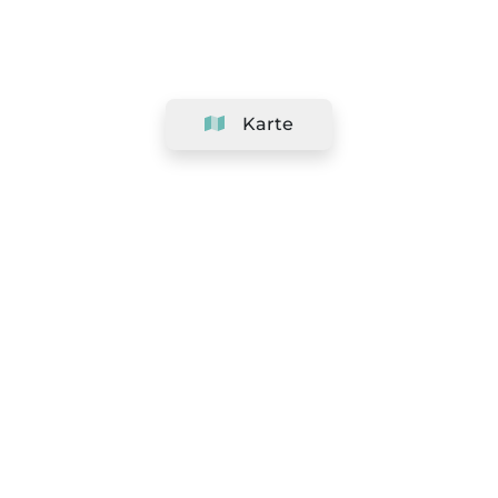
Karte
Unternehmen
Support
Team
&
Jobs
Ihr Geschäft hinzufügen
Rechtlich
Widerrufsrecht ausüben