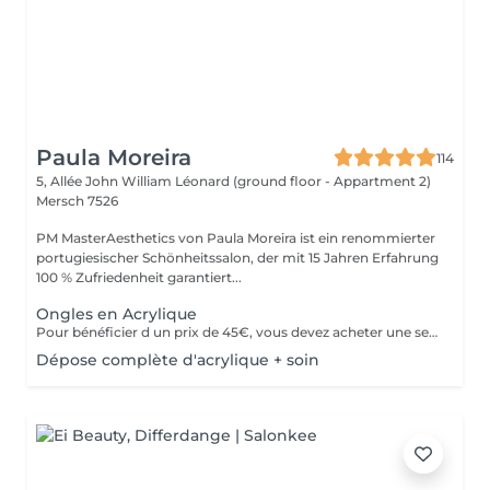
Paula Moreira
114
5, Allée John William Léonard (ground floor - Appartment 2)
Mersch 7526
PM MasterAesthetics von Paula Moreira ist ein renommierter
portugiesischer Schönheitssalon, der mit 15 Jahren Erfahrung
100 % Zufriedenheit garantiert...
Ongles en Acrylique
Pour bénéficier d un prix de 45€, vous devez acheter une seule fois le kit individuel comprenant tout le matériel non jetable nécessaire , qui sera conserve pour nous pour de futurs rendez-vous, garantissant ainsi une meilleure hygiène.* *renouvelabre chaque année.
Dépose complète d'acrylique + soin