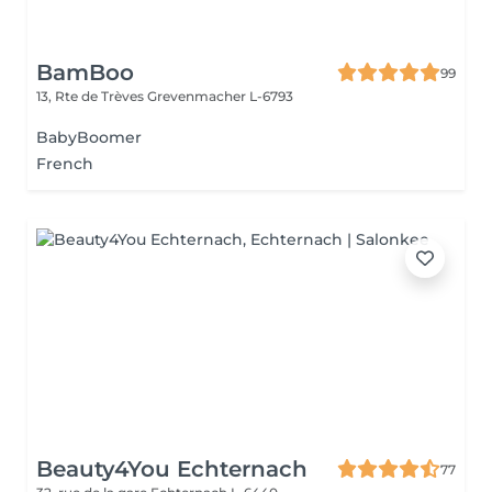
BamBoo
99
13, Rte de Trèves
Grevenmacher L-6793
BabyBoomer
French
Beauty4You Echternach
77