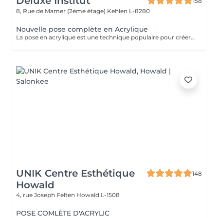
Deluxe Institut
158
8, Rue de Mamer (2ème étage)
Kehlen L-8280
Nouvelle pose complète en Acrylique
La pose en acrylique est une technique populaire pour créer des ongles parfaits, durables et résistants. Elle permet de prolonger la longueur des ongles et d'obtenir une finition lisse et professionnelle. Ce soin est particulièrement recommandé pour celles qui souhaitent des ongles solides et durables. L'acrylique remplace le gel.
UNIK Centre Esthétique
148
Howald
4, rue Joseph Felten
Howald L-1508
POSE COMLÈTE D'ACRYLIC