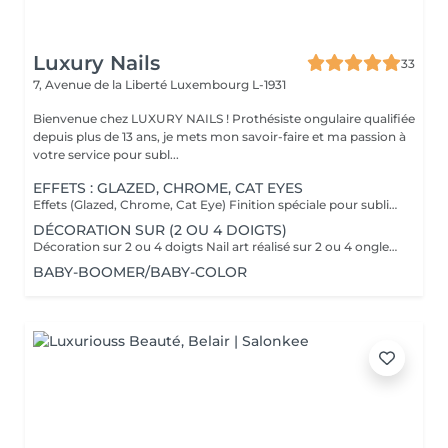
Luxury Nails
33
7, Avenue de la Liberté
Luxembourg L-1931
Bienvenue chez LUXURY NAILS ! Prothésiste ongulaire qualifiée
depuis plus de 13 ans, je mets mon savoir-faire et ma passion à
votre service pour subl...
EFFETS : GLAZED, CHROME, CAT EYES
Effets (Glazed, Chrome, Cat Eye) Finition spéciale pour sublimer votre pose : effet nacré, miroir ou magnétique.
DÉCORATION SUR (2 OU 4 DOIGTS)
Décoration sur 2 ou 4 doigts Nail art réalisé sur 2 ou 4 ongles pour apporter une touche d'originalité à votre pose.
BABY-BOOMER/BABY-COLOR