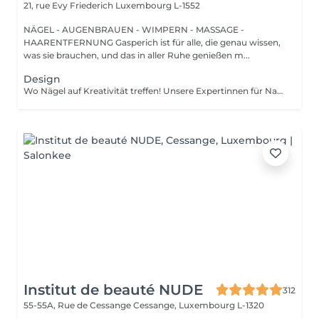
21, rue Evy Friederich
Luxembourg L-1552
NÄGEL - AUGENBRAUEN - WIMPERN - MASSAGE -
HAARENTFERNUNG Gasperich ist für alle, die genau wissen,
was sie brauchen, und das in aller Ruhe genießen m...
Design
Wo Nägel auf Kreativität treffen! Unsere Expertinnen für Nagelkunst gestalten designs jeder komplexität und erwecken Ihre Vision mit Präzision und Kunstfertigkeit zum Leben. Ob Sie von einer Klassischen french-manicure, Einem schicken verlauf oder filigranen zeichnungen auf einzelnen Nägeln träumen Wir setzen Ihre Wünsche um. Für Eine makellose french-manicure, faszinierenden cat-eye-effekt, atemberaubendes chrom-puder oder eleganten baby-boomer-verlauf sorgen Wir dafür, dass jeder nagel Ein echtes kunstwerk wird. bevorzugen Sie ein einzigartiges design auf nur wenigen Nägeln? Kein Problem! Sie können Ihr design ganz individuell anpassen und einen einzigartigen look kreieren, der genauso individuell ist wie sie. Lassen Sie Ihre Nägel Ihren stil sprechen!
Institut de beauté NUDE
312
55-55A, Rue de Cessange
Cessange, Luxembourg L-1320