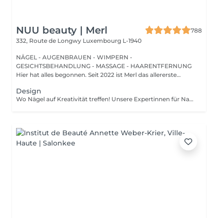
NUU beauty | Merl
788
332, Route de Longwy
Luxembourg L-1940
NÄGEL - AUGENBRAUEN - WIMPERN -
GESICHTSBEHANDLUNG - MASSAGE - HAARENTFERNUNG
Hier hat alles begonnen. Seit 2022 ist Merl das allererste
Zuhause der ...
Design
Wo Nägel auf Kreativität treffen! Unsere Expertinnen für Nagelkunst gestalten designs jeder komplexität und erwecken Ihre Vision mit Präzision und Kunstfertigkeit zum Leben. Ob Sie von einer Klassischen french-manicure, Einem schicken verlauf oder filigranen zeichnungen auf einzelnen Nägeln träumen Wir setzen Ihre Wünsche um. Für Eine makellose french-manicure, faszinierenden cat-eye-effekt, atemberaubendes chrom-puder oder eleganten baby-boomer-verlauf sorgen Wir dafür, dass jeder nagel Ein echtes kunstwerk wird. bevorzugen Sie ein einzigartiges design auf nur wenigen Nägeln? Kein Problem! Sie können Ihr design ganz individuell anpassen und einen einzigartigen look kreieren, der genauso individuell ist wie sie. Lassen Sie Ihre Nägel Ihren stil sprechen!