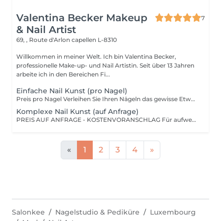
Valentina Becker Makeup
7
& Nail Artist
69, , Route d'Arlon
capellen L-8310
Willkommen in meiner Welt. Ich bin Valentina Becker,
professionelle Make-up- und Nail Artistin. Seit über 13 Jahren
arbeite ich in den Bereichen Fi...
Einfache Nail Kunst (pro Nagel)
Preis pro Nagel Verleihen Sie Ihren Nägeln das gewisse Etwas mit dezenten und eleganten Nail-Art-Details. Kleine handgemalte Motive, Strasssteine, Glitzer, Effekte oder feine Verzierungen auf einem oder mehreren Nägeln...
Komplexe Nail Kunst (auf Anfrage)
PREIS AUF ANFRAGE - KOSTENVORANSCHLAG Für aufwendige, individuelle Designs, detailreiche handgemalte Motive, 3D-Effekte, Inlays oder kunstvolle Verzierungen.
«
1
2
3
4
»
Salonkee
Nagelstudio & Pediküre
Luxembourg