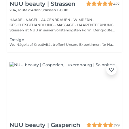
NUU beauty | Strassen
427
204, route d'Arlon
Strassen L-8010
HAARE - NÄGEL - AUGENBRAUEN - WIMPERN -
GESICHTSBEHANDLUNG - MASSAGE - HAARENTFERNUNG
Strassen ist NUU in seiner vollständigsten Form. Der größte
Sal...
Design
Wo Nägel auf Kreativität treffen! Unsere Expertinnen für Nagelkunst gestalten designs jeder komplexität und erwecken Ihre Vision mit Präzision und Kunstfertigkeit zum Leben. Ob Sie von einer Klassischen french-manicure, Einem schicken verlauf oder filigranen zeichnungen auf einzelnen Nägeln träumen Wir setzen Ihre Wünsche um. Für Eine makellose french-manicure, faszinierenden cat-eye-effekt, atemberaubendes chrom-puder oder eleganten baby-boomer-verlauf sorgen Wir dafür, dass jeder nagel Ein echtes kunstwerk wird. bevorzugen Sie ein einzigartiges design auf nur wenigen Nägeln? Kein Problem! Sie können Ihr design ganz individuell anpassen und einen einzigartigen look kreieren, der genauso individuell ist wie sie. Lassen Sie Ihre Nägel Ihren stil sprechen!
NUU beauty | Gasperich
379