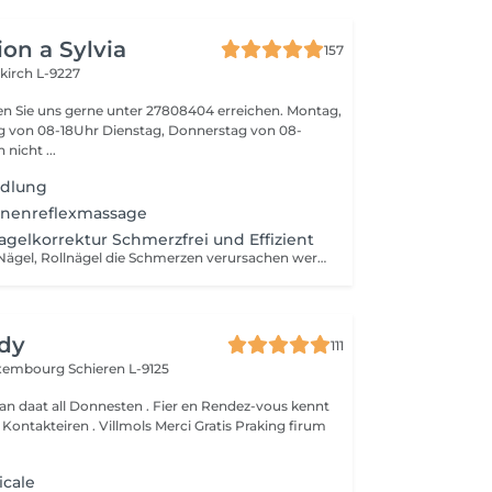
on a Sylvia
157
kirch L-9227
n Sie uns gerne unter 27808404 erreichen. Montag,
ag von 08-18Uhr Dienstag, Donnerstag von 08-
nen nicht ...
dlung
onenreflexmassage
gelkorrektur Schmerzfrei und Effizient
Eingewachsene Nägel, Rollnägel die Schmerzen verursachen werden korrigiert . Nicht nur optisch sondern Schmerzfrei Damit erhalten sie gesunde schöne Nägel !
dy
111
Luxembourg
Schieren L-9125
an daat all Donnesten . Fier en Rendez-vous kennt
um
icale