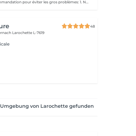
Une petite recommandation pour éviter les gros problèmes: 1. Nous corrigeons la longueur des ongles avec une lime à ongles pour ongles naturels au moins une fois par semaine. 2. Nous n'arrondissons, ni ne coupons les coins! 3. La forme des ongles de pied est un carré mou (ni rond, ni ovale)!
ure
48
ernach
Larochette L-7619
icale
er Umgebung von Larochette gefunden