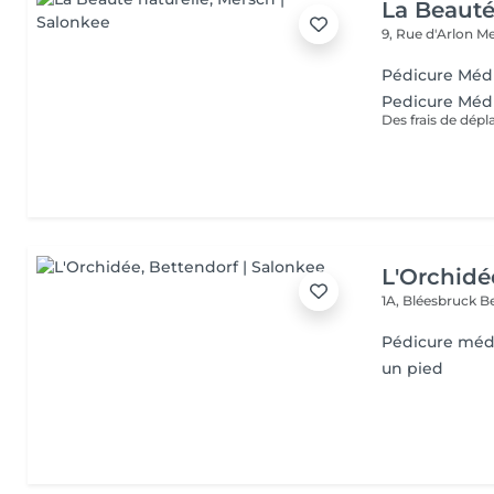
La Beauté
9, Rue d'Arlon
Me
Pédicure Méd
Pedicure Médi
Des frais de dép
L'Orchidé
1A, Bléesbruck
B
Pédicure méd
un pied