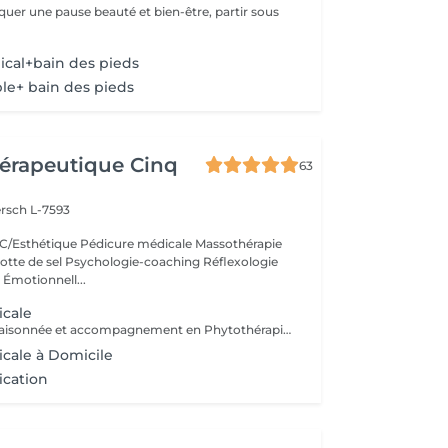
cal+bain des pieds
le+ bain des pieds
érapeutique Cinq
63
rsch L-7593
/Esthétique Pédicure médicale Massothérapie
otte de sel Psychologie-coaching Réflexologie
 Émotionnell...
icale
Pharmacologie raisonnée et accompagnement en Phytothérapie. Spécialisée en orthopodologie. Mycose, verrue, ongle incarné, mal perforant,...
cale à Domicile
ication