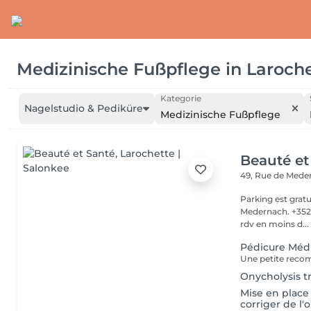
Medizinische Fußpflege
in
Laroch
Kategorie
Nagelstudio & Pediküre
Medizinische Fußpflege
Beauté et
49, Rue de Med
Parking est gratu
Medernach. +352 661 931 701 Veuillez not
rdv en moins d...
Pédicure Méd
Onycholysis tr
Mise en place (
corriger de l'