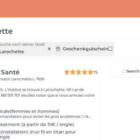
ette
Suche nach deiner Stadt
Geschenkgutschein
Larochette
 Santé
Search
75
ernach
Larochette L-7619
it. L'institut se trouve à Larochette. 49 rue de
er que si vous annulez votre
icale(femmes et hommes)
Une petite recommandation pour éviter les gros problèmes: 1. Nous corrigeons la longueur des ongles avec une lime à ongles pour ongles naturels au moins une fois par semaine. 2. Nous n'arrondissons, ni ne coupons les coins ! 3. La forme des ongles de pied est un carré mou (ni rond, ni ovale) Pour courir, il vous faut : 1. Choisire des chaussures en tenant compte des nuances de la structure de votre pied! 2. Vérifier systématiquement la longueur des ongles! 3. Consulter un orthopédiste s'il y a des déformations visibles. Dans le cas contraire, courir apportera plus de problèmes que de bien. Prenez soin de votre santé!
eatment (à partir de 10€ / ongle)
installation) d'un fil en titan pour
ongle