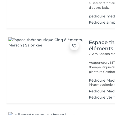
à Beaufort !* Marquer une pause beauté et bien-être, partir sous
d'autres latit...
pedicure medi
Pedicure simp
Espace th
éléments
2, Am Kaesch
Me
Acupuncture MTC
thérapeutique Gr
plantaire Gestion
Pédicure Méd
Pédicure Médi
Pédicure vérif