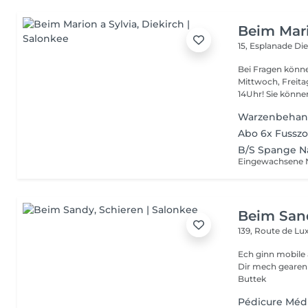
Beim Mari
15, Esplanade
Die
Bei Fragen könne
Mittwoch, Freit
14Uhr! Sie kön
Warzenbehan
Abo 6x Fussz
B/S Spange Na
Beim San
139, Route de 
Ech ginn mobile 
Dir mech gearen Kontakteiren . Villmols Merci Gratis Praking fir
Buttek
Pédicure Méd