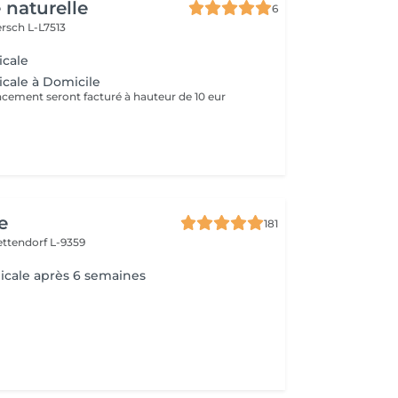
 naturelle
6
rsch L-L7513
icale
cale à Domicile
lacement seront facturé à hauteur de 10 eur
e
181
ettendorf L-9359
icale après 6 semaines