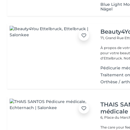
Blue Light M
Nägel
Beauty4Yo
71, Grand Rue
Ett
À propos de votre espace beauté
pour votre beauté
d'Ettelbruck. Notr
Pédicurie méd
Traitement on
Orthèse / art
THAIS SA
médicale
6, Place du Mar
The care your feet need, y