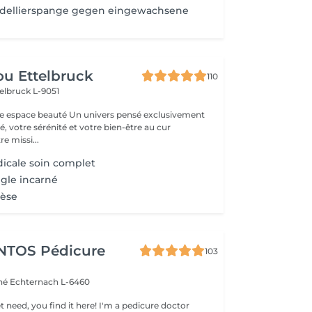
odellierspange gegen eingewachsene
u Ettelbruck
110
elbruck L-9051
 Un univers pensé exclusivement
, votre sérénité et votre bien-être au cur
e missi...
icale soin complet
gle incarné
hèse
NTOS Pédicure
103
ché
Echternach L-6460
ou find it here! I'm a pedicure doctor