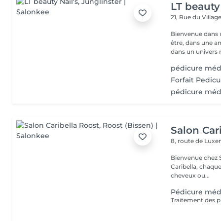
LT beauty 
21, Rue du Villag
Bienvenue dans u
être, dans une a
dans un univers r.
pédicure méd
Forfait Pedi
pédicure médi
Salon Car
8, route de Lu
Bienvenue chez Salo
Caribella, chaque cliente est u
cheveux ou...
Pédicure méd
Traitement des p