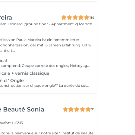
eira
114
lliam Léonard (ground floor - Appartment 2)
Mersch
ics von Paula Moreira ist ein renommierter
Schönheitssalon, der mit 15 Jahren Erfahrung 100 %
ntiert...
cal
Le soin des pieds comprend: Coupe correte des ongles; Nettoyage complet des ongles; Élimination des callosités; Ongles incarnés; Nettoyage du canal de l'ongle (onychophose); Traitement des champignons; Kératose excessive sur les talons; Peeling médicamenteux; Bain à l'eucalyptus; Pansements (si nécessaire); Crème hydratante
cale + vernis classique
n d ' Ongle
Lê prix est par reconstruction sur chaque ongle** La durée du soin est donnée à titre indicatif. Chaque prise en charge débute par une évaluation personnalisée réalisée par notre spécialiste.
de Beauté Sonia
71
aufort L-6315
ons la bienvenue sur notre site * institut de beauté