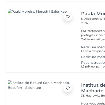
Paula Mor
5, Allée John Wi
7526
PM MasterAesthet
portugiesischer 
Zufriedenheit gara
Pédicure Medi
Pedicure médi
Reconstructio
Institut 
Machado
33, Haerewiss
Be
Nous vous souhait