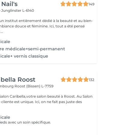
Nail's
149
e
Junglinster L-6140
n institut entièrement dédié à la beauté et au bien-
mbiance douce et féminine. Ici, tout a été pensé
..
icale
cure médicale+semi-permanent
cale+ vernis classique
ibella Roost
132
xembourg
Roost (Bissen) L-7759
n Caribella,votre salon beauté à Roost. Au Salon
nique. Ici, on ne fait pas juste des
icale
ieds avec un soin spécifique.