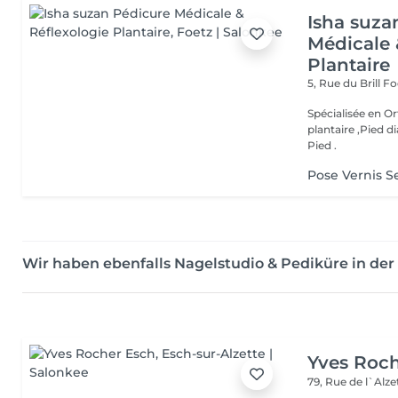
Isha suza
Médicale 
Plantaire
5, Rue du Brill
Fo
Spécialisée en Or
plantaire ,Pied d
Pied .
Pose Vernis 
Wir haben ebenfalls Nagelstudio & Pediküre in d
Yves Roc
79, Rue de l`Alz