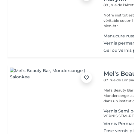
89 , rue de l'Alze
Notre institut e
véritable cocon ho
bien-êtr...
Manucure rus
Vernis perma
Gel ou vernis
Mel's Bea
87, rue de Limp
Mel's Beauty Bar Institut de beauté à Mondercange Situé 
Mondercange, au 
dans un institut c
Vernis Semi 
Vernis Perma
Pose vernis p