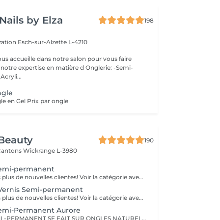
Nails by Elza
198
eration
Esch-sur-Alzette L-4210
ous accueille dans notre salon pour vous faire
otre expertise en matière d Onglerie: -Semi-
cryli...
ngle
le en Gel Prix par ongle
Beauty
190
 Cantons
Wickrange L-3980
Semi-permanent
Nous ne prenons plus de nouvelles clientes! Voir la catégorie avec Aurore
Vernis Semi-permanent
Nous ne prenons plus de nouvelles clientes! Voir la catégorie avec Aurore
Semi-Permanent Aurore
LA POSE DE SEMI -PERMANENT SE FAIT SUR ONGLES NATURELS SI VOUS PORTEZ DEJA UN VERNIS IL FAUDRA PREVOIR UNE DEPOSE Pour les décos supplémentaires, n oubliez pas d'aller dans la rubrique nail art