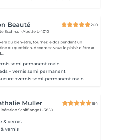
on Beauté
200
tte
Esch-sur-Alzette L-4010
ivers du bien-être, tournez le dos pendant un
. Accordez-vous le plaisir d'être au
...
ernis semi pemanent main
eds + vernis semi permanent
ucure +vernis semi-permanent main
athalie Muller
184
Libération
Schifflange L-3850
 & vernis
 & vernis