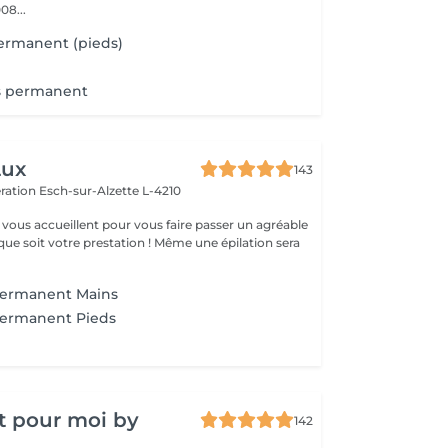
08...
ermanent (pieds)
is permanent
Lux
143
ération
Esch-sur-Alzette L-4210
vous accueillent pour vous faire passer un agréable
ue soit votre prestation ! Même une épilation sera
Permanent Mains
Permanent Pieds
t pour moi by
142