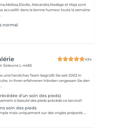
ina,Melissa,Elodie, Alexandra,Nadège et Maja sont
s accueillir dans la bonne humeur toute la semaine
.
s normal
alérie
434
em
Soleuvre L-4485
es und herzliches Team begrüßt Sie seit 2003 in
Ruhe. In ihren erfahrenen Händen vergessen Sie den
..
précédée d'un soin des pieds)
uement si beauté des pieds précède ce service!!
ans soin des pieds
Pose de vernis simple mais uniquement sur des ongles préparés par vos soins