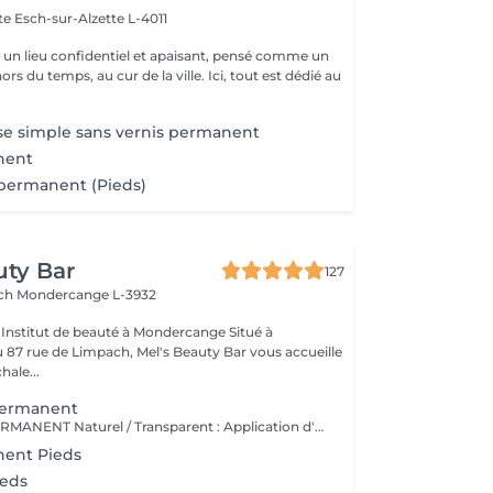
tte
Esch-sur-Alzette L-4011
st un lieu confidentiel et apaisant, pensé comme un
rs du temps, au cur de la ville. Ici, tout est dédié au
se simple sans vernis permanent
nent
 permanent (Pieds)
uty Bar
127
ach
Mondercange L-3932
à
87 rue de Limpach, Mel's Beauty Bar vous accueille
hale...
permanent
VERNIS SEMI-PERMANENT Naturel / Transparent : Application d'un vernis semi-permanent neutre pour un effet soigné et discret. Couleur : Vernis semi-permanent coloré avec tenue longue durée (2-3 semaines). French : Bord libre blanc et base nude pour un look classique et élégant. Baby-Boomer : Dégradé subtil entre le blanc et le rose, effet fondu très tendance. Semi + Déco : Ajout de décoration (strass, paillettes, dessins) sur vernis semi-permanent. Gainage : Renforcement de l'ongle naturel avec rubber base + vernis semi-permanent pour plus de tenue.
nent Pieds
ieds