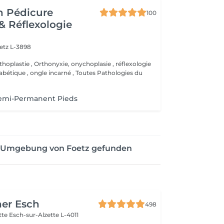
n Pédicure
100
& Réflexologie
etz L-3898
thoplastie , Orthonyxie, onychoplasie , réflexologie
iabétique , ongle incarné , Toutes Pathologies du
Semi-Permanent Pieds
er Umgebung von Foetz gefunden
her Esch
498
ette
Esch-sur-Alzette L-4011