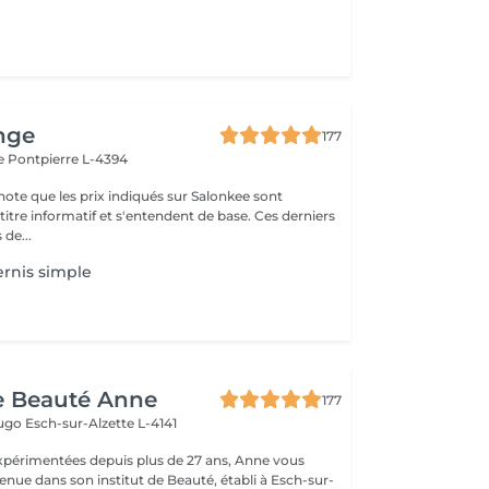
nge
177
le
Pontpierre L-4394
note que les prix indiqués sur Salonkee sont
tre informatif et s'entendent de base. Ces derniers
 de...
rnis simple
de Beauté Anne
177
Hugo
Esch-sur-Alzette L-4141
xpérimentées depuis plus de 27 ans, Anne vous
enue dans son institut de Beauté, établi à Esch-sur-