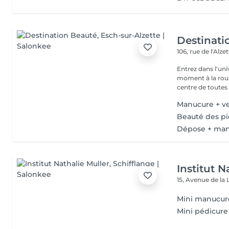
Destinati
106, rue de l'Alze
Entrez dans l'un
moment à la routine du quotidien
centre de toutes l
Manucure + v
Beauté des pi
Dépose + man
Institut N
15, Avenue de la 
Mini manucure
Mini pédicure