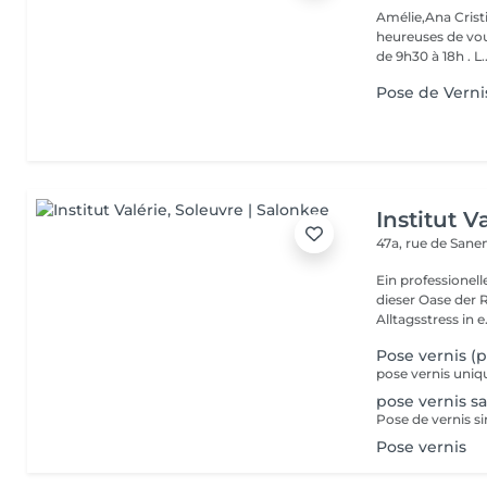
Amélie,Ana Crist
heureuses de vou
de 9h30 à 18h . L..
Pose de Verni
Institut V
47a, rue de San
Ein professionell
dieser Oase der 
Alltagsstress in e.
Pose vernis (
pose vernis uniq
pose vernis s
Pose vernis