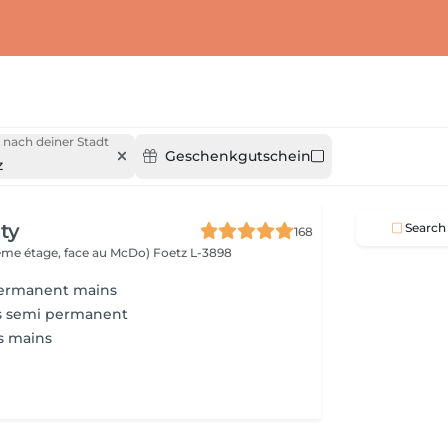
 nach deiner Stadt
Geschenkgutschein
z
ty
Search
168
(2ème étage, face au McDo)
Foetz L-3898
permanent mains
s semi permanent
s mains