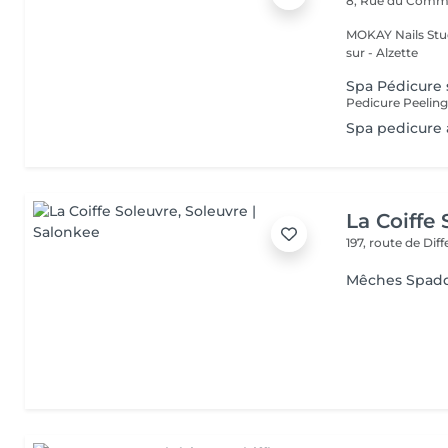
8, Rue du Com
MOKAY Nails Stud
sur - Alzette
Spa Pédicure
Pedicure Peelin
Spa pedicure
La Coiffe
197, route de Di
Mêches Spad