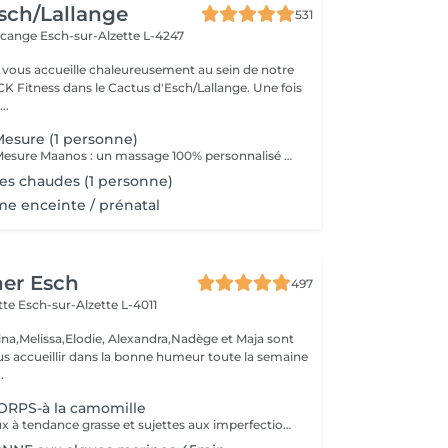
sch/Lallange
531
rcange
Esch-sur-Alzette L-4247
vous accueille chaleureusement au sein de notre
CK Fitness dans le Cactus d'Esch/Lallange. Une fois
..
esure (1 personne)
Le Massage Sur Mesure Maanos : un massage 100% personnalisé en fonction de vos besoins et de vos envies !
es chaudes (1 personne)
e enceinte / prénatal
her Esch
497
ette
Esch-sur-Alzette L-4011
ina,Melissa,Elodie, Alexandra,Nadège et Maja sont
s accueillir dans la bonne humeur toute la semaine
.
RPS-à la camomille
Destiné aux peaux à tendance grasse et sujettes aux imperfections, ce soin purifie votre dos. Les mains de notre experte nettoient minutieusement votre peau et procèdent à un gommage désincrustant. Votre dos est net et purifié en profondeur. Bénéfices : Votre dos est net et purifié en profondeur.