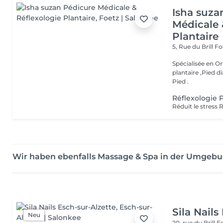
Isha suza
Médicale 
Plantaire
5, Rue du Brill
Fo
Spécialisée en Or
plantaire ,Pied d
Pied .
Réflexologie P
Wir haben ebenfalls Massage & Spa in der Umgeb
Sila Nails
Neu
20, rue du Brill
Es