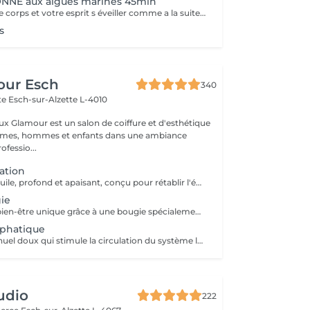
NE aux algues marines 45min
Vous sentez votre corps et votre esprit s éveiller comme a la suite d un bain dans l OCEAN. Vous vous tonicité et leur confort. sentez légère et revitalisée. Vos jambes retrouvent leur tonicité et leur confort
s
our Esch
340
tte
Esch-sur-Alzette L-4010
ux Glamour est un salon de coiffure et d'esthétique
emmes, hommes et enfants dans une ambiance
ofessio...
ation
Un massage à l'huile, profond et apaisant, conçu pour rétablir l'équilibre entre le corps et l'esprit. Il aide à réduire l'anxiété, soulager les tensions et les douleurs musculaires, tout en procurant une profonde sensation de bien-être. Un véritable moment de lâcher-prise pour retrouver calme, sérénité et énergie intérieure.
ie
Un moment de bien-être unique grâce à une bougie spécialement conçue pour la massage, dont la cire fond en une huile tiède et soyeuse. Ce massage procure une chaleur douce et enveloppante qui apaise les tensions, calme l'anxiété et aide à lutter contre la fatigue. Parfait pour les personnes stressées ou en quête de relaxation profonde.
phatique
Un massage manuel doux qui stimule la circulation du système lymphatique, favorisant l'élimination des toxines et la réduction des gonflements (lympdèmes) causés par l'accumulation de la lymphe. Idéal pour améliorer la circulation, détoxiquer l'organisme et soulager la sensation de jambes lourdes.
udio
222