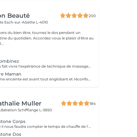
on Beauté
200
tte
Esch-sur-Alzette L-4010
ivers du bien-être, tournez le dos pendant un
. Accordez-vous le plaisir d'être au
...
combinez
BABOR SPA vous fait vivre l'expérience de technique de massage grâce à des arômes délicats, des textures caressantes et des soins efficaces. Que voulez-vous ressentir ? Décidez vous même! SHAPING FOR BODY - Modèle mes sens. Définit une silhouette séduisante et affinée. ENERGIZING LIME MANDARIN - Eveille mes sens. Met tous les sens en éveil et apporte vivacité à la peau. RELAXING LAVENDER MINT - Relaxe mes sens. Caresse la peau et apporte une peau intérieure totale. BALANCING CASHMERE WOOD - Renforce mes sens. Apporte force intérieure et une peau plus résistante.
ure Maman
Le massage femme enceinte est avant tout englobant et réconfortant. Ce massage utilise des techniques spécifiques permettant de soulager les tensions musculaires particulières pendant la grossesse.
athalie Muller
184
Libération
Schifflange L-3850
Stone Corps
Pour ce massage il nous faudra compter le temps de chauffe de l'appareil alors prenez rendez vous à partir de 9h30 pour les soins le matin.
Stone Dos