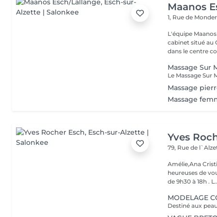
Maanos E
1, Rue de Monde
L'équipe Maanos 
cabinet situé au 
dans le centre co.
Massage Sur M
Massage pierr
Massage femm
Yves Roc
79, Rue de l`Alz
Amélie,Ana Crist
heureuses de vou
de 9h30 à 18h . L..
MODELAGE CO