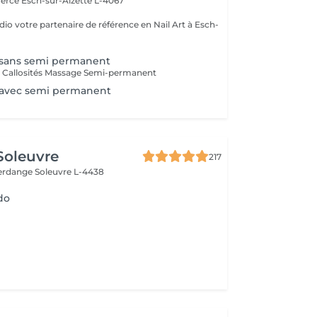
merce
Esch-sur-Alzette L-4067
io votre partenaire de référence en Nail Art à Esch-
 sans semi permanent
g Callosités Massage Semi-permanent
 avec semi permanent
 Soleuvre
217
fferdange
Soleuvre L-4438
do