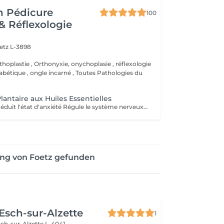
n Pédicure
100
& Réflexologie
etz L-3898
thoplastie , Orthonyxie, onychoplasie , réflexologie
iabétique , ongle incarné , Toutes Pathologies du
lantaire aux Huiles Essentielles
Réduit le stress Réduit l'état d'anxiété Régule le système nerveux et hormonal Soulagé les tensions Soulagé la douleur Active la circulation sanguine et lymphatique Aide à la récupération post opératoire Revitalisé les énergies Aide à l'élimination des toxines, toxiques et cristaux d'acide urique Favorise la relaxation général Améliorer la qualité du sommeil Améliorer le système immunitaire
ung von Foetz gefunden
 Esch-sur-Alzette
1
ch-sur-Alzette L-4041