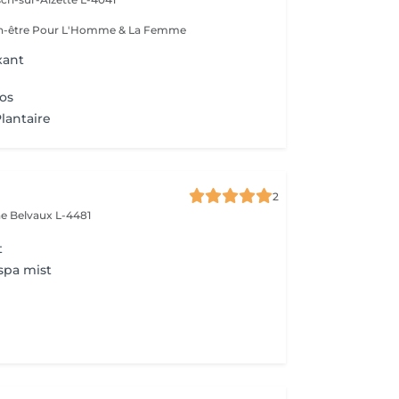
Esthétique & Bien-être Pour L'Homme & La Femme
xant
os
lantaire
2
ne
Belvaux L-4481
t
spa mist