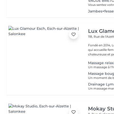
VAGUE BRETON
Jambes+fesse
Lux Glam
118, Rue de l'Aze
Fondé en 2014, L
qui accueille f
chaleureuse et pr
Massage relax
Massage boug
Drainage Lym
Mokay St