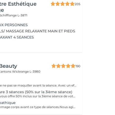
re Esthétique
205
ge
Schifflange L-3871
UX PERSONNES
LS/ MASSAGE RELAXANTE MAIN ET PIEDS
AXANT 4 SEANCES
Beauty
190
 Cantons
Wickrange L-3980
Il est préférable de ne pas se maquiller avant la séance. Avec un effet de lifting immédiat, ce massage facial draine, accentue les contours du visage et favorise la revitalisation naturelle de la peau. Il a pour fonction de drainer (poches,d'entretenir la jawline et d'entretenir un joli contour du visage. Avec des manoeuvres de drainage lymphatique et un massage très protocolaire cela permet d'obtenir un résultat aussi spécial que la version corporelle Renata Franca.
ure 3 séances (50% sur la 3ième séance)
Hair and Beauty vous offre 50% inclus sur la 3ième séance de votre abonnement
pathique
Effectuer un gommage corps avant ce type de séances.Nous agissons sur la rétention d'eau,la cellulite aqueuse,adipeuse et fibreuse.Nous activons l'élimination des toxines accélerant la circulation de la lymphe et du sang. ..