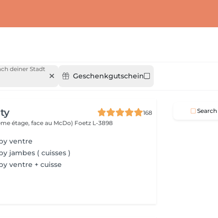
ch deiner Stadt
Geschenkgutschein
ty
Search
168
(2ème étage, face au McDo)
Foetz L-3898
py ventre
y jambes ( cuisses )
y ventre + cuisse