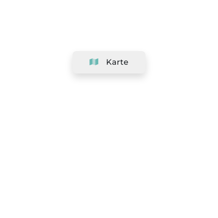
Karte
Unternehmen
Support
Team
&
Jobs
Ihr Geschäft hinzufügen
Rechtlich