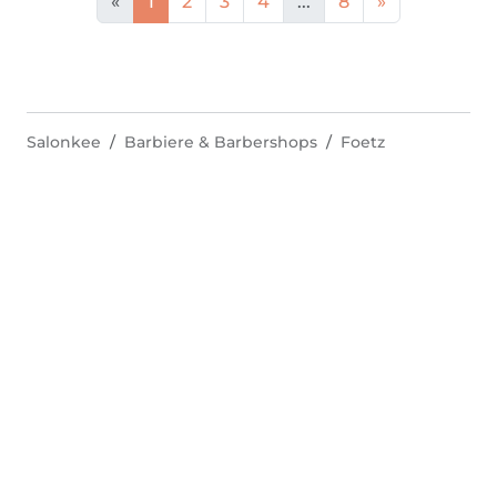
«
1
2
3
4
...
8
»
Salonkee
Barbiere & Barbershops
Foetz