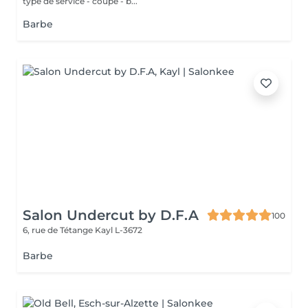
type de service - coupe - b...
Barbe
Salon Undercut by D.F.A
100
6, rue de Tétange
Kayl L-3672
Barbe