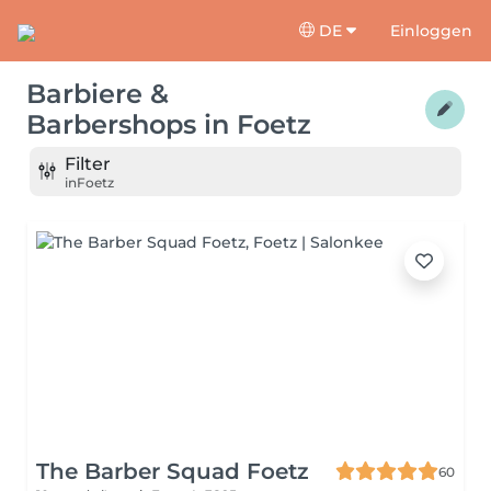
DE
Einloggen
Barbiere &
Barbershops
in
Foetz
Filter
in
Foetz
The Barber Squad Foetz
60