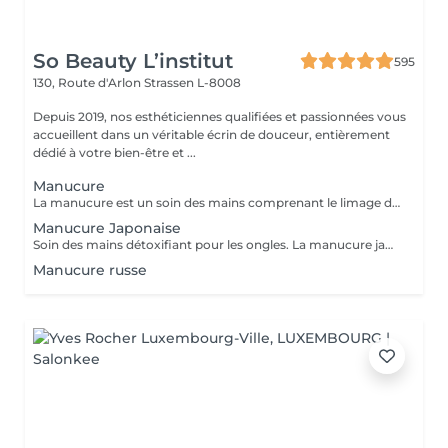
So Beauty L’institut
595
130, Route d'Arlon
Strassen L-8008
Depuis 2019, nos esthéticiennes qualifiées et passionnées vous
accueillent dans un véritable écrin de douceur, entièrement
dédié à votre bien-être et ...
Manucure
La manucure est un soin des mains comprenant le limage des ongles, la pousse et la coupe des cuticules, gommage, massage avec crème de soin et application d'un vernis transparent si désiré.
Manucure Japonaise
Soin des mains détoxifiant pour les ongles. La manucure japonaise consiste à polir et nettoyer les ongles en profondeur pour ensuite les nourrir avec une pâte à base de cire d'abeille qui va oxygéner l'ongle. L'ongle ressort brillant naturellement et pour une durée de 3 semaines. Comprend le limage des ongles, la pousse et la coupe des cuticules, polissage, application de la pâte à base de cire d'abeille et de la poudre fixante, gommage, massage avec crème de soin et application d'un vernis transparent si désiré.
Manucure russe