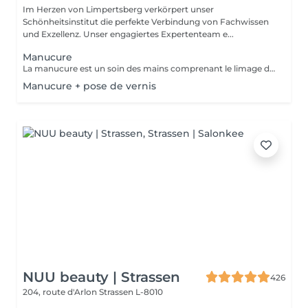
Im Herzen von Limpertsberg verkörpert unser
Schönheitsinstitut die perfekte Verbindung von Fachwissen
und Exzellenz. Unser engagiertes Expertenteam e...
Manucure
La manucure est un soin des mains comprenant le limage des ongles, la pousse et la coupe des cuticules, massage avec crème de soin et application d'un vernis transparent si désiré.
Manucure + pose de vernis
NUU beauty | Strassen
426
204, route d'Arlon
Strassen L-8010