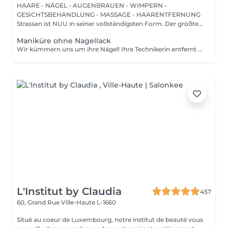
HAARE - NÄGEL - AUGENBRAUEN - WIMPERN -
GESICHTSBEHANDLUNG - MASSAGE - HAARENTFERNUNG
Strassen ist NUU in seiner vollständigsten Form. Der größte
Sal...
Maniküre ohne Nagellack
Wir kümmern uns um ihre Nägel! Ihre Technikerin entfernt sanft abgestorbene hautzellen, feilt und formt ihre Nägel und poliert die oberfläche für ein glattes, natürliches finish. Unsere meister bieten kantige, hardware- oder kombinierte manicures an, je nach ihren wünschen. Wie wird eine manicure ohne nagellack durchgeführt? - raue haut wird sanft entfernt - die form der nagelplatte wird behutsam korrigiert - die Nagelhaut und seitlichen ränder werden sorgfältig bearbeitet - Nagelhautöl und handcreme werden aufgetragen, um zu pflegen und zu hydratisieren Altersbeschränkung: empfohlen ab 14 Jahren. Nachbehandlungsempfehlungen: es sind keine speziellen Nachbehandlungen erforderlich. Häufigkeit: alle 3 Wochen.
L'Institut by Claudia
457
60, Grand Rue
Ville-Haute L-1660
Situé au coeur de Luxembourg, notre institut de beauté vous