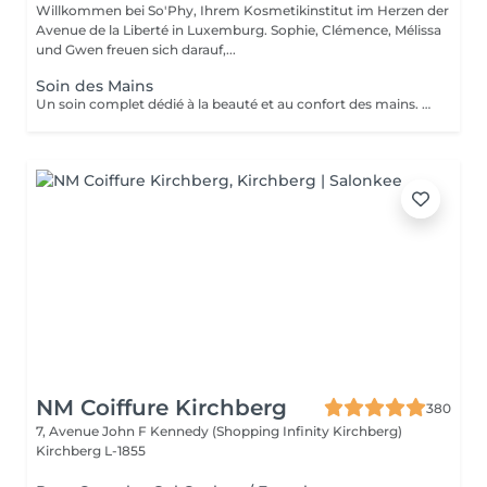
Willkommen bei So'Phy, Ihrem Kosmetikinstitut im Herzen der
Avenue de la Liberté in Luxemburg. Sophie, Clémence, Mélissa
und Gwen freuen sich darauf,...
Soin des Mains
Un soin complet dédié à la beauté et au confort des mains. Le soin débute par une exfoliation douce afin d'affiner le grain de peau et révéler son éclat naturel. Les mains sont ensuite enveloppées dans un masque hydratant et nourrissant pour une action en profondeur. Pendant ce temps, les ongles sont soigneusement travaillés afin de leur redonner une forme nette et harmonieuse. Le soin se termine par un massage relaxant des mains, procurant une sensation immédiate de confort et de détente. Les mains sont plus douces, la peau nourrie et les ongles parfaitement soignés. Le vernis classique n'est pas proposé à l'institut. Si vous le souhaitez, nous pouvons toutefois réaliser la pose avec votre propre vernis en sélectionnant l'option correspondante.
NM Coiffure Kirchberg
380
7, Avenue John F Kennedy (Shopping Infinity Kirchberg)
Kirchberg L-1855