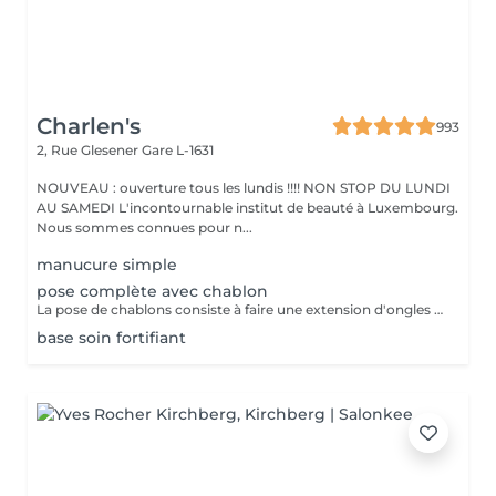
Charlen's
993
2, Rue Glesener
Gare L-1631
NOUVEAU : ouverture tous les lundis !!!! NON STOP DU LUNDI
AU SAMEDI L'incontournable institut de beauté à Luxembourg.
Nous sommes connues pour n...
manucure simple
pose complète avec chablon
La pose de chablons consiste à faire une extension d'ongles en gel, sans avoir recours aux capsules. Prestation un peu plus longue que les capsules mais tres tres jolie :)
base soin fortifiant