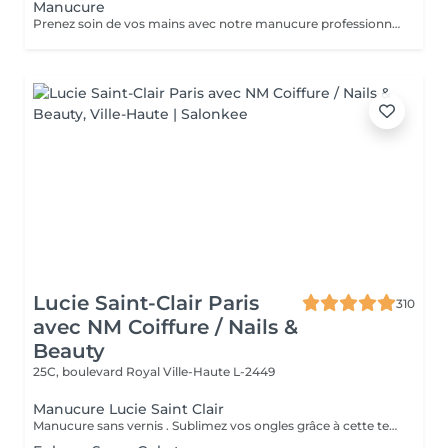
Manucure
Prenez soin de vos mains avec notre manucure professionnelle, pour des ongles soignés et une peau douce. - Limage et modelage précis des ongles - Soin des cuticules et hydratation des mains - Finition base fortifiante ou non Chaque séance est réalisée avec soin pour un résultat élégant et raffiné.
Lucie Saint-Clair Paris
310
avec NM Coiffure / Nails &
Beauty
25C, boulevard Royal
Ville-Haute L-2449
Manucure Lucie Saint Clair
Manucure sans vernis . Sublimez vos ongles grâce à cette technique naturelle qui comprend une mise en forme, une élimination tout en douceur de la cuticule. Les ongles retrouvent leur éclat naturel . Manucure avec vernis. Sublimez vos ongles grâce à cette technique naturelle qui comprend une mise en forme, une élimination tout en douceur de la cuticule. Finition complète et impeccable grâce a la pose de vernis.