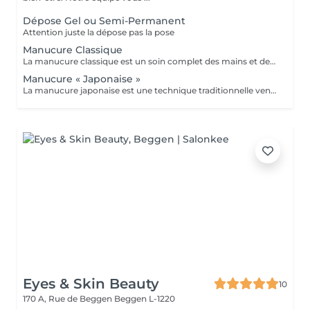
Dépose Gel ou Semi-Permanent
Attention juste la dépose pas la pose
Manucure Classique
La manucure classique est un soin complet des mains et des ongles qui permet de conserver des mains belles et bien entretenues au quotidien. Elle comprend le limage des ongles, le soins des cuticules après un trempage dans l'eau tiède, l'application d'une huile et d'une base vitaminée transparente ainsi que d'une crème nourrissante pour vos mains.
Manucure « Japonaise »
La manucure japonaise est une technique traditionnelle venue du Japon, 100% naturelle, qui vise a fortifier l'ongle et lui redonner tout son éclat. Ce soin consiste à nourrir et polir l'ongle avec des poudres et pâtes riches en vitamines, minéraux et extraits marins. Résultats: *Brillance naturelle incomparable sans vernis *Ongles renforcés en profondeur Idéal pour: -Les ongles fragiles, cassants ou dédoublés -Celles qui préfèrent le naturel -Retrouver des ongles en pleine santé et lumineux -Après une dépose de gel ou semi permanent
Eyes & Skin Beauty
10
170 A, Rue de Beggen
Beggen L-1220