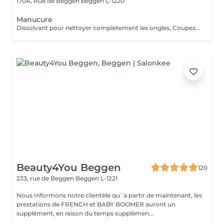
170A, Rue de Beggen
beggen L-1220
Manucure
Dissolvant pour nettoyer completement les ongles, Coupez et Modelez les ongles avec une lime, Mouillez les mains quelques minutes pour ramollir les cuticules, Pousses les Cuticules avec batone pour repousser doucement vers l'arrière et coupez les excès, Hydratez les Mains avec crème et les cuticules pour maintenir la peau douce, Appliquez une base transparent pour protéger les ongles. Attendez suffisamment de tempos pour sèche.
Beauty4You Beggen
120
233, rue de Beggen
Beggen L-1221
Nous Informons notre clientèle qu`a partir de maintenant, les
prestations de FRENCH et BABY BOOMER auront un
supplément, en raison du temps supplémen...