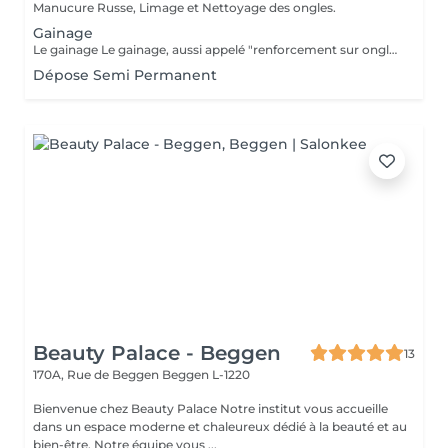
Manucure Russe, Limage et Nettoyage des ongles.
Gainage
Le gainage Le gainage, aussi appelé "renforcement sur ongles naturels", est une méthode où l'ongle naturel va être renforcé à l'aide d'une rubber base ou d'un gel. Cette pose est faites pour vous si vous avez une belle longueur et que vous ne voulez pas l'abîmer mais également pour faire pousser vos ongles en les protégeant. La Manucure Russe est comprise dans le prix. Le remplissage est à faire toutes les 3 à 4 semaines selon vos ongles. Attention à sélectionner la bonne taille si vos ongles sont court et ne dépasse pas du doigt, il faut sélectionner court. Cependant si l'ongle dépasse du doigt, il faudra choisir long.
Dépose Semi Permanent
Beauty Palace - Beggen
13
170A, Rue de Beggen
Beggen L-1220
Bienvenue chez Beauty Palace Notre institut vous accueille
dans un espace moderne et chaleureux dédié à la beauté et au
bien-être. Notre équipe vous ...