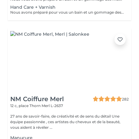
Hand Care + Varnish
Nous avons préparé pour vous un bain et un gommage des mains à l'huile parfumée, un traitement des ongles et des cuticules et un massage des bras et des mains pour éliminer toute tension dans les muscles et les os des bras et des mains et favoriser la relaxation. Ce soin est suivi de l'application d'un vernis à ongles de votre choix.
NM Coiffure Merl
282
12 c, place Thorn
Merl L-2637
27 ans de savoir-faire, de créativité et de sens du détail Une
équipe passionnée , ces artistes du cheveux et de la beauté,
vous aident à révéler ...
Manucure