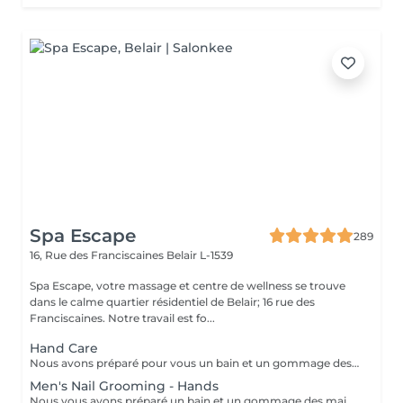
Spa Escape
289
16, Rue des Franciscaines
Belair L-1539
Spa Escape, votre massage et centre de wellness se trouve
dans le calme quartier résidentiel de Belair; 16 rue des
Franciscaines. Notre travail est fo...
Hand Care
Nous avons préparé pour vous un bain et un gommage des mains aux huiles parfumées, un traitement des ongles et des cuticules, ainsi qu'un massage des bras et des mains pour éliminer toute tension dans les muscles et les os des bras et des mains et favoriser la relaxation.
Men's Nail Grooming - Hands
Nous vous avons préparé un bain et un gommage des mains à l'huile légèrement parfumée, un traitement des ongles et des cuticules et un massage des bras et des mains pour éliminer toute tension dans les muscles et les os des bras et des mains et favoriser la relaxation.