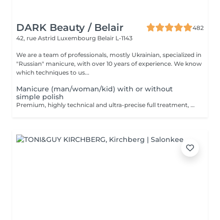
DARK Beauty / Belair
482
42, rue Astrid
Luxembourg Belair L-1143
We are a team of professionals, mostly Ukrainian, specialized in
"Russian" manicure, with over 10 years of experience. We know
which techniques to us...
Manicure (man/woman/kid) with or without
simple polish
Premium, highly technical and ultra-precise full treatment, performed mainly with an e-file to achieve a perfectly clean nail contour and apply the polish as close as possible, even slightly under the cuticle. This technique helps visually delay the regrowth by around 10 days. Visual result: -Extremely well-groomed nails, clean contours, flawless shape -Instagram / photo studio effect: neat, precise, with no visible dry skin Service content: -Removal of old semi-permanent and/or gel polish (if needed, please book accordingly this option via this screen) -Very meticulous preparation of the nail plate -Removal of dead skin -Shape and file nails -Gentle cuticle care -Application of a transparent simple polish (if desired) OR application of your own simple polish to bring with you (if needed, please book accordingly this option via this screen) -Application of cuticle oil and hand cream