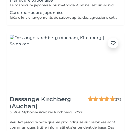
Manucure Japonaise
La manucure japonaise (ou méthode P. Shine) est un soin de beauté naturel et ancestral visant à renforcer, nourrir et faire briller les ongles sans vernis ni gel. En utilisant des produits naturels comme la cire d'abeille, des minéraux, et de la poudre de perle, elle rend les ongles sains, forts et brillants avec un effet miroir, idéal pour réparer les ongles abîmés (après gel ou semi-permanent, grossesse...). Convient aux ongles naturels fragiles, mous, cassants ou dédoublés, mais aussi simplement pour offrir une période de repos et de soin aux ongles.
Cure manucure japonaise
Idéale lors changements de saison, après des agressions extérieures / poses de semi permanent ou simplement pour retrouver des ongles naturels beaux et sains, la cure permet de : - renforcer les ongles - limiter la casse et le dédoublement - réhydrater la plaque de l'ongle - retrouver des ongles plus sains et résistants 5 manucures + 1 offerte
Dessange Kirchberg
279
(Auchan)
5, Rue Alphonse Weicker
Kirchberg L-2721
Veuillez prendre note que les prix indiqués sur Salonkee sont
communiqués à titre informatif et s'entendent de base. Ces