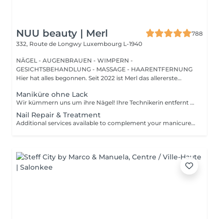
NUU beauty | Merl
788
332, Route de Longwy
Luxembourg L-1940
NÄGEL - AUGENBRAUEN - WIMPERN -
GESICHTSBEHANDLUNG - MASSAGE - HAARENTFERNUNG
Hier hat alles begonnen. Seit 2022 ist Merl das allererste
Zuhause der ...
Maniküre ohne Lack
Wir kümmern uns um ihre Nägel! Ihre Technikerin entfernt sanft abgestorbene hautzellen, feilt und formt ihre Nägel und poliert die oberfläche für ein glattes, natürliches finish. Unsere meister bieten kantige, hardware- oder kombinierte manicures an, je nach ihren wünschen. Wie wird eine manicure ohne nagellack durchgeführt? - raue haut wird sanft entfernt - die form der nagelplatte wird behutsam korrigiert - die Nagelhaut und seitlichen ränder werden sorgfältig bearbeitet - Nagelhautöl und handcreme werden aufgetragen, um zu pflegen und zu hydratisieren Altersbeschränkung: empfohlen ab 14 Jahren. Nachbehandlungsempfehlungen: es sind keine speziellen Nachbehandlungen erforderlich. Häufigkeit: alle 3 Wochen.
Nail Repair & Treatment
Additional services available to complement your manicure or as standalone treatments. Nail Repair per nail (during service) Minor repair of a single nail (small crack, local damage or broken nail). This option can be added multiple times if more than one nail requires repair. Charged at 3€ per nail for Manicure with Gel Polish services. Nail Repair per nail (walk-in) Repair of one nail without manicure or polish application. Suitable for clients booking a repair only. Onycholysis Treatment per nail Targeted care for nails affected by onycholysis. Performed without polish to support healthy nail recovery. IBX Nail Repair System Professional nail treatment designed to strengthen and restore natural nails. Can be booked alone or combined with gel removal for deeper repair. Gel Polish Removal Gentle and careful removal of gel polish.