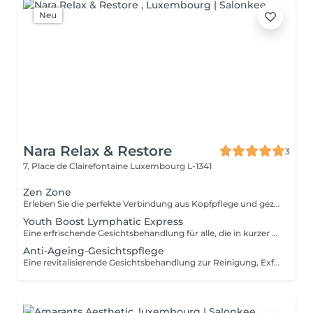
Neu
Nara Relax & Restore
3
7, Place de Clairefontaine
Luxembourg L-1341
Zen Zone
Erleben Sie die perfekte Verbindung aus Kopfpflege und gezielter Entspannung des Oberkörpers. Dieses Wohlfühlritual kombiniert ein 60-minütiges Head Spa mit einer 30-minütigen Office-Syndrom Rücken- & Schultermassage, um Verspannungen zu lösen, den Geist zur Ruhe kommen zu lassen und ein tiefes Gefühl der Entspannung zu fördern. Enthalten sind: Head Spa 60 Min. Office-Syndrom Rücken- & Schultermassage 30 Min.
Youth Boost Lymphatic Express
Eine erfrischende Gesichtsbehandlung für alle, die in kurzer Zeit sichtbare Ergebnisse erzielen möchten. Reinigung, Peeling und gezielte Pflege sorgen für ein frisches, strahlendes und gepflegtes Hautbild. Auf Wunsch kann eine sanfte lymphatische Gesichtsdrainage integriert werden.
Anti-Ageing-Gesichtspflege
Eine revitalisierende Gesichtsbehandlung zur Reinigung, Exfoliation und Pflege der Haut. Hochwertige Pflegeprodukte werden mit entspannenden Gesichtsmassagetechniken kombiniert, um der Haut ein frisches, gepflegtes und strahlendes Erscheinungsbild zu verleihen.