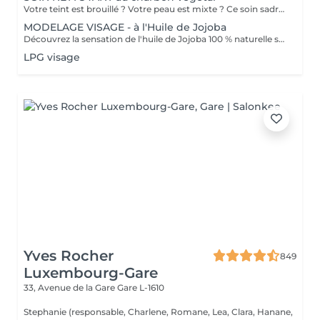
Votre teint est brouillé ? Votre peau est mixte ? Ce soin sadresse à vous. Votre peau est nettoyée par une exfoliation douce, sous vapeur, complétée par une extraction des comédons. Pour finir, lapplication dun masque purifie la zone médiane (front, nez, menton), et hydrate le reste de votre visage. Detoxifié et hydraté, votre visage retrouve un teint unifié et lumineux. Bénéfices : Detoxifié et hydraté, votre visage retrouve un teint unifié et lumineux.
MODELAGE VISAGE - à l'Huile de Jojoba
Découvrez la sensation de l'huile de Jojoba 100 % naturelle sur votre peau. Nourrie, votre peau retrouve tout son confort. Libéré de ses tensions grâce aux mains habiles de notre esthéticienne, votre visage est détendu. Bénéfices : Nourrie, votre peau retrouve tout son confort.
LPG visage
Yves Rocher
849
Luxembourg-Gare
33, Avenue de la Gare
Gare L-1610
Stephanie (responsable, Charlene, Romane, Lea, Clara, Hanane,