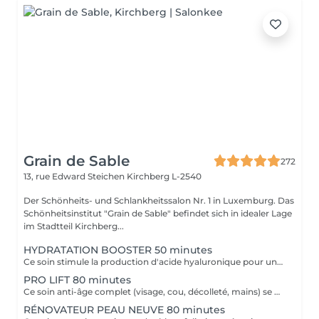
Grain de Sable
272
13, rue Edward Steichen
Kirchberg L-2540
Der Schönheits- und Schlankheitssalon Nr. 1 in Luxemburg. Das
Schönheitsinstitut "Grain de Sable" befindet sich in idealer Lage
im Stadtteil Kirchberg...
HYDRATATION BOOSTER 50 minutes
Ce soin stimule la production d'acide hyaluronique pour une hydratation intense, redonnant à la peau un aspect repulpé et lissé tout en la protégeant des agressions extérieures et du vieillissement cutané.
PRO LIFT 80 minutes
Ce soin anti-âge complet (visage, cou, décolleté, mains) se distingue par sa combinaison unique d'exfoliations, de stimulation cellulaire mécanique et de manoeuvres facialistes exclusives. Il uniformise et illumine le teint, tout en liftant et redessinant les contours du visage. En comblant visiblement les rides et en renforçant la fermeté de la peau, ce soin révèle un épiderme plus lisse, lifté et rajeuni.
RÉNOVATEUR PEAU NEUVE 80 minutes