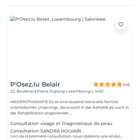
P'Osez.lu Belair
446
22, Boulevard Pierre Dupong
Luxembourg L-1430
MADEROTHERAPIE Es ist eine tausend Jahre alte Technik
orientalischen Ursprungs, die sowohl in der Ästhetik als auch in
der Rehabilitation angewendet ...
Consultation visage et Diagnostique de peau
Consultation SANDRA HOLVAIN
Lors de la première consultation, nous réalisons une analyse personnalisée de votre peau et de votre routine cosmétique. Nous définissons ensuite un plan de traitement sur mesure, adapté à vos besoins et à vos objectifs.