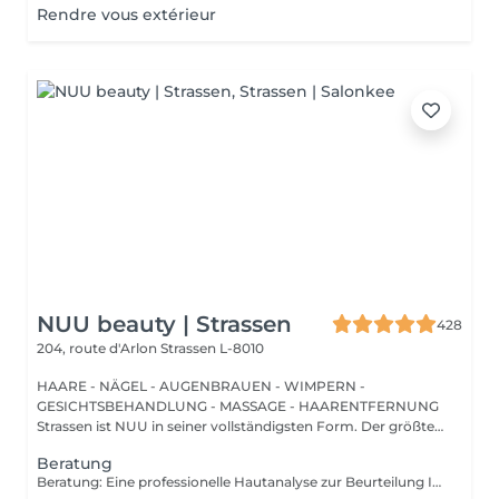
Rendre vous extérieur
NUU beauty | Strassen
428
204, route d'Arlon
Strassen L-8010
HAARE - NÄGEL - AUGENBRAUEN - WIMPERN -
GESICHTSBEHANDLUNG - MASSAGE - HAARENTFERNUNG
Strassen ist NUU in seiner vollständigsten Form. Der größte
Sal...
Beratung
Beratung: Eine professionelle Hautanalyse zur Beurteilung Ihres Hautzustands, zur Besprechung Ihrer Hautbedürfnisse und zur Empfehlung der passenden Behandlungen sowie einer geeigneten Pflege für zu Hause. Beratung & Erste Behandlung: Eine professionelle Hautanalyse zur Beurteilung Ihres Hautzustands, zur Besprechung Ihrer Hautbedürfnisse und zur Empfehlung der passenden Behandlungen sowie einer geeigneten Pflege für zu Hause. Anschließend folgt eine individuell angepasste Behandlung, die auf die aktuellen Bedürfnisse Ihrer Haut abgestimmt ist. Der Preis hängt von der gewählten Behandlung ab.