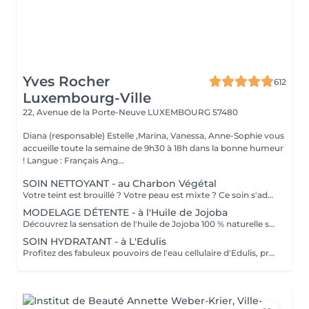
Yves Rocher
612
Luxembourg-Ville
22, Avenue de la Porte-Neuve
LUXEMBOURG 57480
Diana (responsable) Estelle ,Marina, Vanessa, Anne-Sophie vous
accueille toute la semaine de 9h30 à 18h dans la bonne humeur
! Langue : Français Ang...
SOIN NETTOYANT - au Charbon Végétal
Votre teint est brouillé ? Votre peau est mixte ? Ce soin s'adresse à vous. Votre peau est nettoyée par une exfoliation douce, sous vapeur, complétée par une extraction des comédons. Pour finir, l'application d'un masque purifie la zone médiane (front, nez, menton), et hydrate le reste de votre visage. Bénéfices : Detoxifié et hydraté, votre visage retrouve un teint unifié, frais et lumineux.
MODELAGE DÉTENTE - à l'Huile de Jojoba
Découvrez la sensation de l'huile de Jojoba 100 % naturelle sur votre peau. Nourrie, votre peau retrouve tout son confort. Libéré de ses tensions grâce aux mains habiles de notre esthéticienne, votre visage est détendu. Bénéfices : Nourrie, votre peau retrouve tout son confort.
SOIN HYDRATANT - à L'Edulis
Profitez des fabuleux pouvoirs de l'eau cellulaire d'Edulis, précieuse source d'hydratation continue. Après la brumisation du Sérum concentré en eau cellulaire, le Masque Crème ressourçant se transforme en une texture soyeuse qui fond sur votre peau sous le délicat modelage de notre esthéticienne. Bénéfices : Gorgée d'eau, votre peau retrouve douceur, souplesse et éclat. Retrouvez le confort dune peau hydratée en continu.