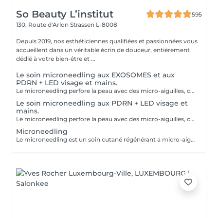
So Beauty L’institut
595
130, Route d'Arlon
Strassen L-8008
Depuis 2019, nos esthéticiennes qualifiées et passionnées vous
accueillent dans un véritable écrin de douceur, entièrement
dédié à votre bien-être et ...
Le soin microneedling aux EXOSOMES et aux
PDRN + LED visage et mains.
Le microneedling perfore la peau avec des micro-aiguilles, créant des micro-canaux qui permettent à un sérum actif (PDRN ou exosomes) de pénétrer en profondeur dans le derme. C'est ce qu'on appelle un soin « biostimulateur » : on ne remplit pas, on stimule la peau pour qu'elle se régénère elle-même. L'association des exosomes et du PDRN (Polydésoxyribonucléotide) est une révolution anti-âge. Il représente le protocole de régénération cutanée le plus avancé en médecine esthétique. Cette synergie permet de stimuler le renouvellement cellulaire de façon accélérée, d'atténuer les cicatrices et de lifter le teint sans chirurgie. C'est une synergie régénératrice puissante, ces deux actifs maximisent la réparation tissulaire et l'éclat du teint. Idéale pour les peaux: matures , avec des dommages solaires importants, des cicatrices, une perte de fermeté. Soin plus puissant que le PDRN . Pour optimiser les effets du soin, nous appliquerons la lumière LED sur le visage. Profitez, également, d'un traitement anti-âge à la lumière Led pour les mains.
Le soin microneedling aux PDRN + LED visage et
mains.
Le microneedling perfore la peau avec des micro-aiguilles, créant des micro-canaux qui permettent à un sérum actif (PDRN ou exosomes) de pénétrer en profondeur dans le derme. C'est ce qu'on appelle un soin « biostimulateur » : on ne remplit pas, on stimule la peau pour qu'elle se régénère elle-même. Tandis que le sérum PDRN pénètre profondément pour stimuler la réparation cellulaire, accélérer la cicatrisation et booster la production de collagène. Pour optimiser les effets du soin, nous appliquerons la lumière LED sur le visage. Profitez, également, d'un traitement anti-âge à la lumière Led pour les mains.
Microneedling
Le microneedling est un soin cutané régénérant a micro-aiguilles permettant de réduire les signes de l'âge et de raviver l'éclat de votre peau, il aide aussi a effacer les traces d'acné, les cicatrices. Un véritable soin qui resserre les pores dilatés , lisse la peau, estimes les rides et ridules grâce au sérum à l'acide hyaluronique. + LED visage et mains