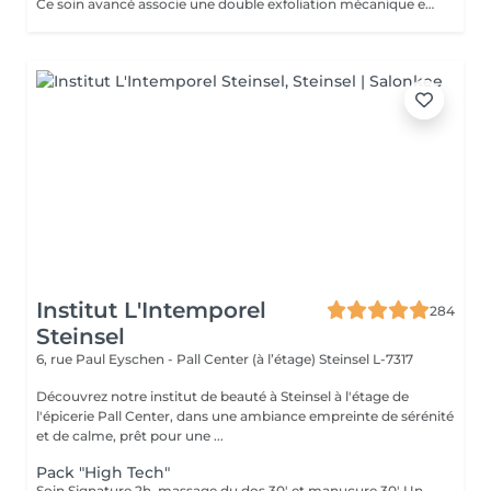
Ce soin avancé associe une double exfoliation mécanique et chimique du visage et du cou, permettant un nettoyage en profondeur de l'épiderme. Il favorise l'élimination des toxines et stimule le renouvellement cellulaire pour retrouver une peau saine, uniforme et lumineuse.
Institut L'Intemporel
284
Steinsel
6, rue Paul Eyschen - Pall Center (à l’étage)
Steinsel L-7317
Découvrez notre institut de beauté à Steinsel à l'étage de
l'épicerie Pall Center, dans une ambiance empreinte de sérénité
et de calme, prêt pour une ...
Pack "High Tech"
Soin Signature 2h, massage du dos 30' et manucure 30' Un pur moment de détente et de déconnection complète