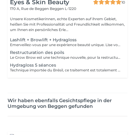
Eyes & Skin Beauty
10
170 A, Rue de Beggen
Beggen L-1220
Unsere Kosmetikerinnen, echte Experten auf ihrem Gebiet,
heißen Sie mit Professionalität und Freundlichkeit willkommen,
um Ihnen ein persönliches Erle...
Lashlift + Browlift + Hydragloss
Emerveillez-vous par une expérience beauté unique. Lise votre Experte révélera votre potentiel beauté par le biais de prestations Regard et Lèvres haut de gamme combinées; La meilleur version de vous-même au naturel. Produit revente 1x Kératin'Love, 1xBrowStylingSoap 1 x Masque Lèvres
Restructuration des poils
Le Grow Brow est une technique nouvelle, pour la restructuration des poils; Grâce à celle-ci nous permettons aux poils non visibles de se régénérer afin de combler naturellement les zones des failles : des sourcils, barbes, cheveux.... La densité est améliorer à hauteur de 63% permettant de combler les zones d'alopécie; Ce traitement est non invasif , et les résultat son concluant entre 4 et 6 séances régulières; Convient parfaitement aux hommes et aux femmes soucieux de récupérer leur densité dans faire appel à la micro ou dermopigmentation;
Hydragloss 5 séances
Technique importée du Brésil, ce traitement est totalement personnalisé et repensé par Autour du Regard. Peu invasif, il est profond et spécifiquement conçu pour les lèvres. Ce soin consiste à faire pénétrer des actifs dont l'acide hyaluronique pour donner du volume, combler, repulper, hydrater et nourrir les lèvres, à l'aide de micro ou nano aiguilles qui grâce à leur passage dans la lèvre, permettent de stimuler le métabolisme de régénération cellulaire, favorisant ainsi la synthèse naturelle de collagène et élastine.
Wir haben ebenfalls Gesichtspflege in der
Umgebung von Beggen gefunden