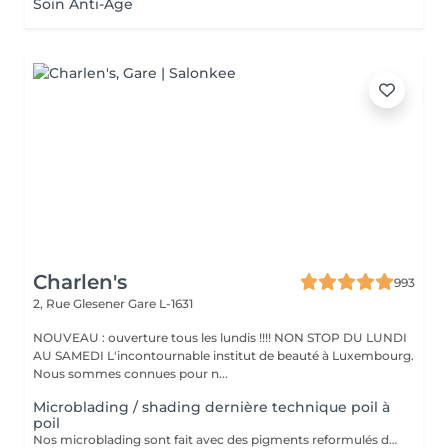
Soin Anti-Âge
Charlen's
993
2, Rue Glesener
Gare L-1631
NOUVEAU : ouverture tous les lundis !!!! NON STOP DU LUNDI
AU SAMEDI L'incontournable institut de beauté à Luxembourg.
Nous sommes connues pour n...
Microblading / shading dernière technique poil à
poil
Nos microblading sont fait avec des pigments reformulés depuis la loi du 4 janvier 2022 faites nous confiance nous travaillons avec les meilleures marques sur le marché ne vous inquiétez pas pour la couleur et technique on regardera ensemble sur place :) l'épilation au fil est incluse