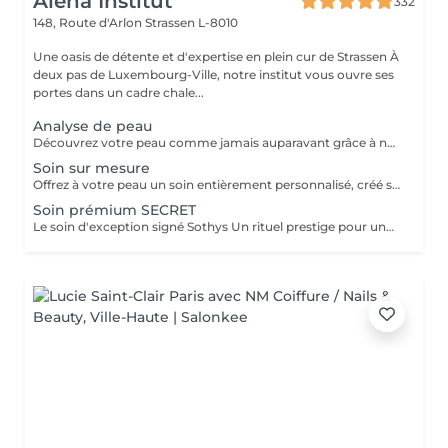
Alena Institut
332
148, Route d'Arlon
Strassen L-8010
Une oasis de détente et d'expertise en plein cur de Strassen À
deux pas de Luxembourg-Ville, notre institut vous ouvre ses
portes dans un cadre chale...
Analyse de peau
Découvrez votre peau comme jamais auparavant grâce à notre diagnostic cutané avancé. À l'aide d'un analyseur professionnel et de l'oeil expert de votre esthéticienne, nous évaluons différents paramètres essentiels tels que l'hydratation, le sébum, la profondeur des rides , l'état de votre barrière cutané et beaucoup d'autre mesures afin d'obtenir une vision précise de l'état de votre peau. Cette analyse nous permet de cibler vos besoins réels et de vous orienter vers les soins et les produits les plus adaptés pour optimiser vos résultats. Un véritable point de départ pour construire une routine beauté efficace et personnalisée. Diagnostic offert lorsqu'il est réalisé dans le cadre d'un soin ou à l'achat de produits.
Soin sur mesure
Offrez à votre peau un soin entièrement personnalisé, créé sur mesure par votre experte Sothys selon ses besoins du moment. Grâce à un analyseur professionnel et à l'il expert de votre esthéticienne, nous évaluons différents paramètres essentiels : hydratation, sébum, profondeur des rides, état de la barrière cutanée et bien d'autres mesures. Ce diagnostic précis permet d'identifier les besoins réels de votre peau et d'adapter chaque étape du soin : nettoyage profond, exfoliation ciblée, modelage expert, masque haute performance et sélection d'actifs Sothys selon votre objectif hydratation, éclat, apaisement, anti-âge ou pureté. Un seul soin, des milliers de possibilités, pour rééquilibrer votre peau et révéler un teint plus lumineux, plus lisse et plus uniforme dès la première séance. Un véritable point de départ pour construire une routine beauté efficace, avec des soins et des produits parfaitement adaptés à votre peau.
Soin prémium SECRET
Le soin d'exception signé Sothys Un rituel prestige pour une transformation visible de la peau et une expérience sensorielle incomparable. Ce soin d'exception combine des manoeuvres expertes Sothys, des textures nobles, un double modelage visage sur-mesure et un masque haute performance pour lisser, repulper et illuminer intensément la peau. Grâce à une séquence unique de gestes précis et enveloppants, le Rituel Secret offre un moment de lâcher-prise total et des résultats visibles dès la première séance : peau éclatante, lissée, revitalisée et profondément nourrie. Un soin rare, élégant, pensé pour les clientes exigeantes qui recherchent : - une expérience prémium, - des résultats anti-âge visibles rapidement, - un moment d'exception, hors du temps, réservé aux instituts experts Sothys.