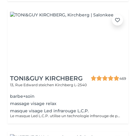
TONI&GUY KIRCHBERG
469
13, Rue Edward steichen
Kirchberg L-2540
barbe+soin
massage visage relax
masque visage Led infrarouge L.C.P.
Le masque Led L.C.P. utilise un technologie infrarouge de pointe qui stimule la vitalité et amplifie les traitements de la peau. Réduit les signes du vieillissent, aide a réduire les imperfections ,illumine la peau, aide au renouvellement cellulaire ,atténue les rougeur de la peau