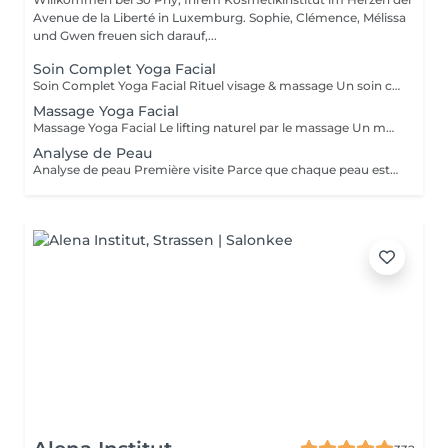
Avenue de la Liberté in Luxemburg. Sophie, Clémence, Mélissa
und Gwen freuen sich darauf,...
Soin Complet Yoga Facial
Soin Complet Yoga Facial Rituel visage & massage Un soin complet qui associe les étapes essentielles d'un soin du visage à la puissance du Massage Yoga Facial. Après un nettoyage en profondeur, une exfoliation et un travail ciblé de la peau, le massage vient stimuler les muscles, relancer les circulations et relâcher les tensions du visage. Ce rituel se poursuit par l'application de soins adaptés afin d'hydrater, rééquilibrer et révéler l'éclat naturel de votre peau. Le visage paraît plus lisse, plus lumineux et naturellement redessiné. Un soin idéal pour celles et ceux qui souhaitent allier efficacité, relaxation et résultats visibles. Comme chaque soin chez So'Phy, le protocole est adapté en fonction des besoins de votre peau.
Massage Yoga Facial
Massage Yoga Facial Le lifting naturel par le massage Un massage du visage dynamique et profond qui stimule les muscles et relance les circulations pour redessiner les contours du visage. Grâce à des manuvres expertes et à l'utilisation d'outils spécifiques comme le Gua Sha et les Mushrooms, ce soin agit à la fois sur la tonicité de la peau et la détente des tensions faciales. Il permet de lisser les traits, d'illuminer le teint et de révéler un visage plus reposé et naturellement sculpté. Un soin idéal pour celles et ceux qui recherchent un effet visible, tout en profitant d'un moment de relâchement profond. Comme chaque soin chez So'Phy, le massage est adapté en fonction des besoins de votre peau et des tensions observées.
Analyse de Peau
Analyse de peau Première visite Parce que chaque peau est unique, toute première visite commence par une analyse approfondie. Ce diagnostic permet de comprendre l'état de votre peau, ses besoins réels et les déséquilibres éventuels, afin d'adapter votre soin de manière précise et personnalisée. À l'aide d'un appareil de diagnostic et de l'expertise de votre Skin Coach, nous prenons le temps d'observer, d'échanger et de vous guider vers les solutions les plus adaptées. Ce premier rendez-vous est une étape essentielle pour vous offrir des soins réellement efficaces et des résultats durables.