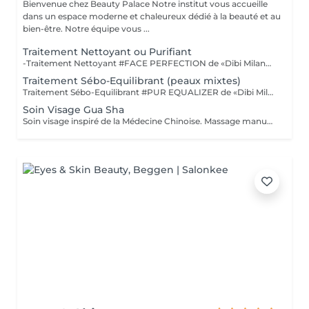
Bienvenue chez Beauty Palace Notre institut vous accueille
dans un espace moderne et chaleureux dédié à la beauté et au
bien-être. Notre équipe vous ...
Traitement Nettoyant ou Purifiant
-Traitement Nettoyant #FACE PERFECTION de «Dibi Milano» est un soin simple nettoyant. «SOIN STARTER» à faire avant une cure intensive, premier traitement idéal pour préparer la peau, lors duquel nous ferons une analyse complète des besoins de l'épiderme. POUR TOUTES LES PEAUX DE TOUT ÂGE "BEST SELLER DES ADOLESCENTS" -Traitement Purifiant #PUR EQUALIZER de «Dibi Milano»purifie la peau en la libérant des impuretés et en régulant l'équilibre de la flore microbienne. Il atténue les manifestations d'inflammation et les gonflements de la peau à tendance acnéique, nettoie les pores obstrués, prévient leur formation et aide à éliminer l'excès de sébum ainsi que les cellules mortes. (Masque Boue) POUR LES PEAUX ACNEIQUES
Traitement Sébo-Equilibrant (peaux mixtes)
Traitement Sébo-Equilibrant #PUR EQUALIZER de «Dibi Milano» grâce aux performances de ses principes actifs innovants, il est en mesure de régulariser l'excès de sébum, en procurant un effet matifiant et en réduisant visiblement les pores dilatés, le grain de peau est affiné. Ce soin aide à matifier la peau tout en la maintenant hydratée et protégée. (Masque bio-cellulose) POUR LES PEAUX MIXTES À GRASSES
Soin Visage Gua Sha
Soin visage inspiré de la Médecine Chinoise. Massage manuel et avec les « Gua Sha » effet drainant qui agit sur les énergies, pour évacuer les toxines et stimuler la micro-circulation. *Décongestionne *Apaise *Lift