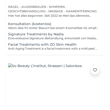
NÄGEL - AUGENBRAUEN - WIMPERN -
GESICHTSBEHANDLUNG - MASSAGE - HAARENTFERNUNG
Hier hat alles begonnen. Seit 2022 ist Merl das allererste
Zuhause der ...
Konsultation (kostenlos)
Wenn dies Ihr erster Besuch bei einem Kosmetiker ist, empfehlen wir, mit einer Beratung zu beginnen. Wie wird die Beratung durchgeführt? - nur Beratung - Wir bestimmen Ihren Hauttyp, besprechen Ihre gewünschten Ergebnisse, helfen Ihnen bei der Auswahl der richtigen Hautpflegeprodukte und entscheiden, welche Behandlung Ihre spezifischen Anliegen am besten anspricht. - Beratung + erste Behandlung - Wir bestimmen Ihren Hauttyp, besprechen Ihre gewünschten Ergebnisse, helfen Ihnen bei der Auswahl der richtigen Hautpflegeprodukte und entscheiden, welche Behandlung Ihre spezifischen Anliegen am besten anspricht. Wir führen die erste Behandlung direkt nach der Beratung durch.
Signature Treatments by Nadia
Eine exklusive Signature-Behandlung, entwickelt von Nadia, unserer Kosmetikerin, speziell für die empfindliche Augen- und Hals-/Dekolletépartie. Sie spendet intensive Feuchtigkeit und verbessert die Elastizität der Haut, wodurch Festigkeit, Geschmeidigkeit und ein sichtbar frischeres, revitalisiertes Hautbild gefördert werden. Die Behandlung hilft, das Erscheinungsbild feiner Linien zu reduzieren, verleiht der Augenpartie einen sanften aufhellenden Effekt und sorgt für ein natürliches Lifting-Ergebnis für einen erholten Blick und ein jugendlicheres Aussehen. Eine weitere Option kombiniert die intensive Feuchtigkeitspflege für Augen- und Halsbereich mit einer vollständigen Gesichtsbehandlung und bietet so ein besonders umfassendes Pflegeerlebnis.
Facial Treatments with ZO Skin Health
Anti-Aging Treatment is a facial treatment with a mild peel designed to restore hydration, smooth dry, rough texture, soften lines and strengthen skin to prevent future aging and skin damage. Redness Treatment is a facial treatment with a mild peel designed to calm skin and minimize symptoms associated with red, sensitized skin, including rosacea. Ultra Hydration Treatment is a facial treatment with a mild peel designed to soothe skin and restore hydration in dry, dehydrated skin. Skin Brightening Treatment is a facial treatment with a mild peel designed to target mild discoloration and restore a more even skin tone. Acne + Oil Control Treatment is a facial treatment with a mild peel to decongest pores, absorb excess surface oil, target blemishes and prevent future breakouts. Enzyme Facial Treatment is a gentle, effective facial treatment with enzymatic exfoliation to revive dull skin, replenish hydration, soothe skin and restore healthy skin barrier to strengthen skin. Stimulator Peel is the perfect lunchtime peel, gentle enough for all skin types. An effective blend of AHAs provide immediately healthier, glowing skin with no downtime. Added antioxidants and anti-irritants neutralize free radicals and calm the skin.