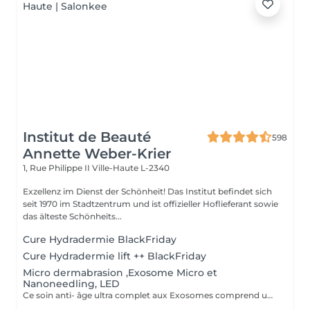
Institut de Beauté
598
Annette Weber-Krier
1, Rue Philippe II
Ville-Haute L-2340
Exzellenz im Dienst der Schönheit! Das Institut befindet sich
seit 1970 im Stadtzentrum und ist offizieller Hoflieferant sowie
das älteste Schönheits...
Cure Hydradermie BlackFriday
Cure Hydradermie lift ++ BlackFriday
Micro dermabrasion ,Exosome Micro et
Nanoneedling, LED
Ce soin anti- âge ultra complet aux Exosomes comprend une microdermabrasion, un soin activateur Cold plasma, le microneedling avec des Exosomes, un masque feuille de collagène avec le nanoneedling, pour finaliser encore 15' de luminothérapie. Vous partirez avec votre sérum aux exosomes pour continuer le soin à domicile.