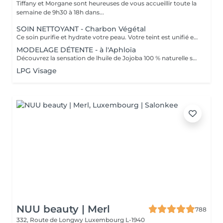
Tiffany et Morgane sont heureuses de vous accueillir toute la
semaine de 9h30 à 18h dans...
SOIN NETTOYANT - Charbon Végétal
Ce soin purifie et hydrate votre peau. Votre teint est unifié et lumineux, grâce à l' alliance du Charbon Végétal et de l'édulis
MODELAGE DÉTENTE - à l'Aphloïa
Découvrez la sensation de lhuile de Jojoba 100 % naturelle sur votre peau. Nourrie, votre peau retrouve tout son confort. Libéré de ses tensions grâce aux mains habiles de notre esthéticienne, votre visage est détendu. Bénéfices : Nourrie, votre peau retrouve tout son confort.
LPG Visage
NUU beauty | Merl
788
332, Route de Longwy
Luxembourg L-1940