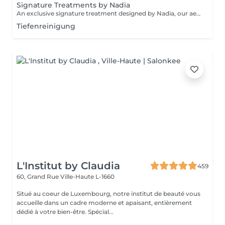
Signature Treatments by Nadia
An exclusive signature treatment designed by Nadia, our aesthetician, for the delicate eye and neck area. It delivers intensive hydration and improves skin elasticity, helping to restore firmness, smoothness, and a visibly refreshed appearance. The treatment helps reduce the appearance of fine lines, provides a gentle brightening effect around the eyes, and creates a natural lifting result for a more rested and youthful look. Another combination is eye- and neck-intensive hydration with a full facial treatment. This combination is ideal for clients seeking full-face care and an instantly refreshed, healthy look.
Tiefenreinigung
L'Institut by Claudia
459
60, Grand Rue
Ville-Haute L-1660
Situé au coeur de Luxembourg, notre institut de beauté vous
accueille dans un cadre moderne et apaisant, entièrement
dédié à votre bien-être. Spécial...