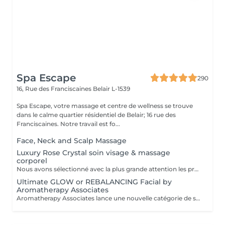
Spa Escape
290
16, Rue des Franciscaines
Belair L-1539
Spa Escape, votre massage et centre de wellness se trouve
dans le calme quartier résidentiel de Belair; 16 rue des
Franciscaines. Notre travail est fo...
Face, Neck and Scalp Massage
Luxury Rose Crystal soin visage & massage
corporel
Nous avons sélectionné avec la plus grande attention les produits lauréats Organic Pharmacy, pour faire de votre rituel spa un moment luxueux et unique. Ces soins pour la peau et bien-être du corps portent cette expérience à un tout autre niveau. Des ingrédients entièrement biologiques sont utilisés pour étancher la soif d'hydratation, de purification et de nutrition de votre peau. Pendant ce moment de détente et de sérénité, laissez-vous choyer par un massage facial par drainage lymphatique aux cristaux de rose, et retrouvez un visage plus sculpté et un teint rosé et éclatant. Le massage corporel qui accompagne ce soin en fait une expérience zen totale.
Ultimate GLOW or REBALANCING Facial by
Aromatherapy Associates
Aromatherapy Associates lance une nouvelle catégorie de soins pour la peau qui répond de manière unique aux besoins de l'esprit et de la peau. La formule contient un complexe spécial d'huiles essentielles, de plantes actives et de technologie Skin Stress Relief. S'appuyant sur près de 40 ans d'expertise en matière de spa et d'aromathérapie et bien connue pour ses produits optimisés et axés sur les résultats, cette expérience est conçue pour soutenir les défenses naturelles de la peau et combattre le stress d'un mode de vie trépidant. Idéal pour les personnes à la peau sèche ou sensible.