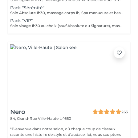
Pack "Sérénité"
Soin Absolute 1h30, massage corps 1h, Spa manucure et beauté des pieds Le luxe, le calme et la détente, magique ...
Pack "VIP"
Soin visage 1h30 au choix (sauf Absolute ou Signature), massage corps 1h, manucure 30', beauté des pieds 45' Ne peut être fractionné, à faire le même jour
Nero
263
84, Grand-Rue
Ville-Haute L-1660
"Bienvenue dans notre salon, où chaque coup de ciseaux
raconte une histoire de style et d'audace. Ici, nous sculptons