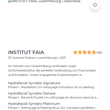
INSTITUT FAIA
458
27, Avenue Pasteur
Luxembourg L-2311
Im Herzen von Limpertsberg verkörpert unser
Schönheitsinstitut die perfekte Verbindung von Fachwissen
und Exzellenz. Unser engagiertes Expertenteam e...
Hydrafacial Syndéo Signature
Phase 1 : Révélation Un nettoyage minutieux et un peeling doux libèrent la peau des impuretés, cellules mortes et excès de sébum. La peau respire à nouveau et retrouve sa douceur naturelle. Phase 2 : Purification & Hydratation La technologie brevetée Vortex-Fusion® aspire délicatement les impuretés tout en infusant des actifs hydratants puissants. Les pores sont nettoyés, la peau est fraîche, repulpée et lumineuse. Phase 3 : Régénération & Éclat Des sérums concentrés en antioxydants, peptides et acide hyaluronique réparent, protègent et revitalisent la peau. Le teint s'illumine, la texture s'affine et l'éclat est instantané. Résultat : Une peau nette, hydratée et rayonnante dès la première séance sans irritation, sans temps d'arrêt, simplement sublime.
Hydrafacial Syndéo Deluxe
Phase 1 : Réveil & Pureté Un nettoyage en douceur associé à un peeling délicat réveille l'éclat naturel de la peau, la libérant des impuretés et des cellules ternes. Phase 2 : Extraction & Hydratation La technologie brevetée Vortex-Fusion® purifie les pores tout en infusant des actifs hautement hydratants. La peau est fraîche, lisse et repulpée. Phase 3 : Régénération sur mesure Des sérums concentrés en antioxydants, peptides et acide hyaluronique régénèrent la peau tandis qu'un booster premium et la lumière LED viennent personnaliser le soin selon vos besoins spécifiques. Résultat : Une peau éclatante, détoxifiée et lumineuse dès la première séance, le glow Faia dans toute sa splendeur.
Hydrafacial Syndéo Platinium
Phase 1 : Nettoyage & Peeling doux Sur une peau parfaitement démaquillée, un nettoyage délicat élimine impuretés, excès de sébum et cellules mortes. Un peeling léger à base d'acides salicylique et glycolique désincruste les pores en profondeur et aide à prévenir les imperfections. Phase 2 : Extraction & Hydratation Grâce à la technologie brevetée Vortex-Fusion®, une aspiration douce retire points noirs et comédons tout en infusant des actifs hautement hydratants. La peau est instantanément plus nette, repulpée et éclatante. Phase 3 : Infusion, Protection & Détox Des sérums riches en antioxydants, peptides et acide hyaluronique régénèrent la peau, favorisant détoxification et rajeunissement cellulaire. Un drainage lymphatique complète le soin stimulant ainsi la circulation pour un effet détoxifiant et une peau visiblement revitalisée. Résultat : Une peau fraîche, lumineuse et parfaitement hydratée, sans rougeur, sans temps d'arrêt, simplement éclatante.