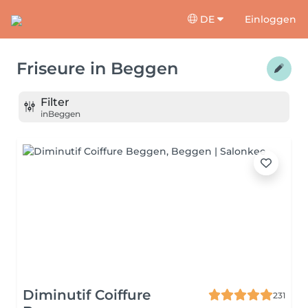
DE
Einloggen
Friseure
in
Beggen
Filter
in
Beggen
Diminutif Coiffure
231