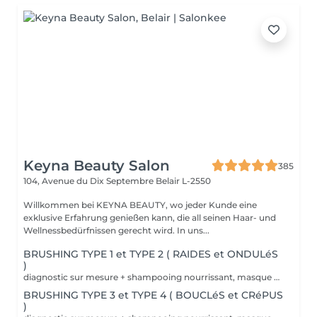
Keyna Beauty Salon
385
104, Avenue du Dix Septembre
Belair L-2550
Willkommen bei KEYNA BEAUTY, wo jeder Kunde eine
exklusive Erfahrung genießen kann, die all seinen Haar- und
Wellnessbedürfnissen gerecht wird. In uns...
BRUSHING TYPE 1 et TYPE 2 ( RAIDES et ONDULéS
)
diagnostic sur mesure + shampooing nourrissant, masque hydratant ,coiffage sérum et fixation finale. Important: cheveux sans tresse ni noeuds à l'arrivée; tout noeuds ou tressage entraîne l'annulation et 50% de la prestation est retenu. Toute arrivée retardée de 15-30 minutes ou plus entraînera l'annulation automatique du rendez-vous.
BRUSHING TYPE 3 et TYPE 4 ( BOUCLéS et CRéPUS
)