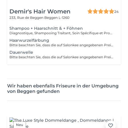
Demir's Hair Women
24
233, Rue de Beggen
Beggen L-1260
Shampoo + Haarschnitt & + Föhnen
Diagnostique, Shampooing Traitant, Soin Spécifique et Produits Coiffants inclus
Haarwurzelfärbung
Bitte beachten Sie, dass die auf Salonkee angegebenen Preise nur zu Informationszwecken dienen und Grundpreise sind. Diese können je nach der bei Ihrer Ankunft im Salon durchgeführten Diagnose und der Fachkenntnis des Profis, dem Sie Ihre Schönheit anvertrauen, variieren. In jedem Fall wird Ihnen ein genauer Kostenvoranschlag unterbreitet und alle Leistungen werden nur mit Ihrer Zustimmung durchgeführt. Vielen Dank im Voraus für Ihr Verständnis. Wir freuen uns darauf, Sie bald begrüßen zu dürfen.
Dauerwelle
Bitte beachten Sie, dass die auf Salonkee angegebenen Preise nur zu Informationszwecken dienen und Grundpreise sind. Diese können je nach der bei Ihrer Ankunft im Salon durchgeführten Diagnose und der Fachkenntnis des Profis, dem Sie Ihre Schönheit anvertrauen, variieren. In jedem Fall wird Ihnen ein genauer Kostenvoranschlag unterbreitet und alle Leistungen werden nur mit Ihrer Zustimmung durchgeführt. Vielen Dank im Voraus für Ihr Verständnis. Wir freuen uns darauf, Sie bald begrüßen zu dürfen.
Wir haben ebenfalls Friseure in der Umgebung
von Beggen gefunden
Neu