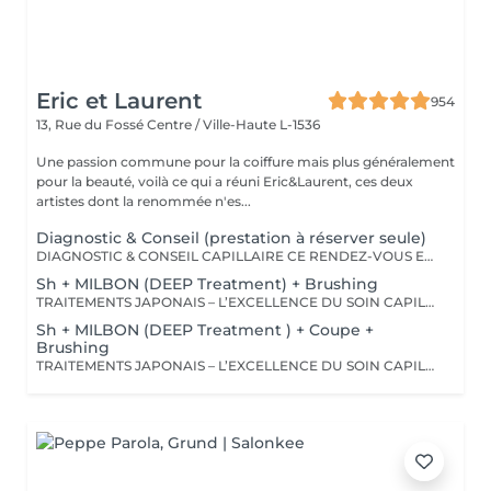
Eric et Laurent
954
13, Rue du Fossé
Centre / Ville-Haute L-1536
Une passion commune pour la coiffure mais plus généralement
pour la beauté, voilà ce qui a réuni Eric&Laurent, ces deux
artistes dont la renommée n'es...
Diagnostic & Conseil (prestation à réserver seule)
DIAGNOSTIC & CONSEIL CAPILLAIRE CE RENDEZ-VOUS EST EXCLUSIVEMENT RÉSERVÉ À UNE PREMIÈRE RENCONTRE AVEC NOTRE EXPERT CAPILLAIRE AFIN DE RÉALISER UN DIAGNOSTIC PERSONNALISÉ DE VOS CHEVEUX ET DE VOTRE CUIR CHEVELU. CETTE CONSULTATION DOIT ÊTRE RÉSERVÉE SEULE ET NE PEUT ÊTRE ASSOCIÉE À AUCUNE AUTRE PRESTATION OU RÉSERVATION. À L'ISSUE DE CET ÉCHANGE, UN ACCOMPAGNEMENT ET DES RECOMMANDATIONS ADAPTÉS À VOS BESOINS POURRONT VOUS ÊTRE PROPOSÉS. Diagnostic & Conseil Capillaire Prenez un moment privilégié pour échanger autour de vos cheveux, de vos envies et de vos habitudes. Lors de ce rendez-vous, nous réalisons un diagnostic personnalisé du cuir chevelu et de la fibre capillaire, nous vous orientons vers les coupes, couleurs et traitements les plus adaptés à votre image, à votre routine et à la beauté naturelle de vos cheveux. Nous vous apportons également des conseils personnalisés sur l'entretien à la maison ainsi que sur les produits les plus adaptés à vos besoins pour prolonger les résultats et préserver la beauté de vos cheveux au quotidien. Ce moment permet aussi de répondre à toutes vos questions et de construire ensemble un résultat entièrement sur mesure.
Sh + MILBON (DEEP Treatment) + Brushing
TRAITEMENTS JAPONAIS – L’EXCELLENCE DU SOIN CAPILLAIRE Découvrez un univers de soins capillaires japonais haut de gamme, reconnus pour leur technologie avancée et leurs résultats exceptionnels. Des traitements sur-mesure conçus pour répondre aux besoins spécifiques de chaque chevelure : hydratation, réparation, discipline, cuir chevelu ou nutrition . Chaque traitement agit au cœur de la fibre capillaire pour révéler des cheveux visiblement plus sains, brillants et soyeux. -Nos différentes lignes de traitements : SMOOTH (Collagène) Pour les cheveux emmêlés, ternes ou difficiles à coiffer. • Démêle instantanément • Lisse la fibre capillaire • Apporte douceur et brillance • Toucher léger et soyeux REPAIR (CMADK / Kératine) Pour les cheveux sensibilisés, cassants ou très abîmés. • Répare intensément • Renforce la structure interne du cheveu • Reconstruit la fibre en profondeur • Redonne force et élasticité ANTI-FRIZZ (Céramides / 18-MEA) Pour les cheveux indisciplinés, sensibilisés à l’humidité. • Contrôle les frisottis • Réduit le volume excessif • Protège de l’humidité • Facilite le coiffage • Apporte souplesse et brillance SCALP (Hyaluron / Agents Purifiants) Pour rééquilibrer et purifier le cuir chevelu. Idéal en cas de démangeaisons, pellicules, sécheresse ou excès de sébum. • Apaise le cuir chevelu • Purifie en douceur • Rééquilibre la barrière protectrice naturelle • Favorise un environnement sain pour la pousse Veuillez noter : les tarifs peuvent varier selon la longueur des cheveux, la quantité de produit nécessaire et la complexité de la prestation. Supplément possible à partir de +15€. Pour toute demande spécifique, merci de nous contacter.
Sh + MILBON (DEEP Treatment ) + Coupe +
Brushing
TRAITEMENTS JAPONAIS – L’EXCELLENCE DU SOIN CAPILLAIRE Découvrez un univers de soins capillaires japonais haut de gamme, reconnus pour leur technologie avancée et leurs résultats exceptionnels. Des traitements sur-mesure conçus pour répondre aux besoins spécifiques de chaque chevelure : hydratation, réparation, discipline, cuir chevelu ou nutrition . Chaque traitement agit au cœur de la fibre capillaire pour révéler des cheveux visiblement plus sains, brillants et soyeux. -Nos différentes lignes de traitements : SMOOTH (Collagène) Pour les cheveux emmêlés, ternes ou difficiles à coiffer. • Démêle instantanément • Lisse la fibre capillaire • Apporte douceur et brillance • Toucher léger et soyeux REPAIR (CMADK / Kératine) Pour les cheveux sensibilisés, cassants ou très abîmés. • Répare intensément • Renforce la structure interne du cheveu • Reconstruit la fibre en profondeur • Redonne force et élasticité ANTI-FRIZZ (Céramides / 18-MEA) Pour les cheveux indisciplinés, sensibilisés à l’humidité. • Contrôle les frisottis • Réduit le volume excessif • Protège de l’humidité • Facilite le coiffage • Apporte souplesse et brillance SCALP (Hyaluron / Agents Purifiants) Pour rééquilibrer et purifier le cuir chevelu. Idéal en cas de démangeaisons, pellicules, sécheresse ou excès de sébum. • Apaise le cuir chevelu • Purifie en douceur • Rééquilibre la barrière protectrice naturelle • Favorise un environnement sain pour la pousse Veuillez noter : les tarifs peuvent varier selon la longueur des cheveux, la quantité de produit nécessaire et la complexité de la prestation. Supplément possible à partir de +15€. Pour toute demande spécifique, merci de nous contacter.