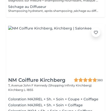
diagnostic sur mesure + shampooing nourrissant, masque hydratant ,coiffage sérum et fixation finale. Important: cheveux sans tresse ni noeuds à l'arrivée; tout noeuds ou tressage entraîne l'annulation et 50% de la prestation est retenu. Toute arrivée retardée de 15-30 minutes ou plus entraînera l'annulation automatique du rendez-vous.
Séchage au Diffuseur
Shampooing hydratant, après shampooing ,séchage au diffuseur sérum et fixation finale. Important: cheveux sans tresse ni nud à l'arrivée; tout nud ou tressage entraîne l'annulation et 50% de la prestation est retenu. Toute arrivée retardée de 15-30 minutes ou plus entraînera l'annulation automatique du rendez-vous.
NM Coiffure Kirchberg
380
7, Avenue John F Kennedy (Shopping Infinity Kirchberg)
Kirchberg L-1855
Coloration MAJIREL + Sh. + Soin + Coupe + Coiffage
Coloration MAJIREL + Sh. + Soin + Coiffage