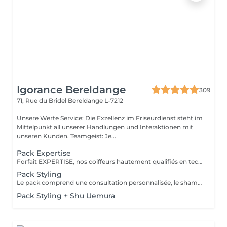
Igorance Bereldange
309
71, Rue du Bridel
Bereldange L-7212
Unsere Werte Service: Die Exzellenz im Friseurdienst steht im
Mittelpunkt all unserer Handlungen und Interaktionen mit
unseren Kunden. Teamgeist: Je...
Pack Expertise
Forfait EXPERTISE, nos coiffeurs hautement qualifiés en technique anglo-saxonne, en formation continu et diplômés d’une académie anglaise à Paris. Vous offre une séance d’une heure avec votre coach en suivi beauté. Ce pack inclus : 1 h de prestation Un diagnostique personnalisé Shampoing spécifique Haircare Conditioner spécifique Produit de coiffage Coupe Styling Produit de finition
Pack Styling
Le pack comprend une consultation personnalisée, le shampooing et le conditionneur spécifiques REDKEN , le séchage et les produits de styling REDKEN * Tarifs à titre indicatifs à confirmer après la consultation personnalisée établit auprès de votre coiffeur/stylist/spécialiste * La direction se réserve le droit d’apporter des modifications pour le bon fonctionnement du salon
Pack Styling + Shu Uemura