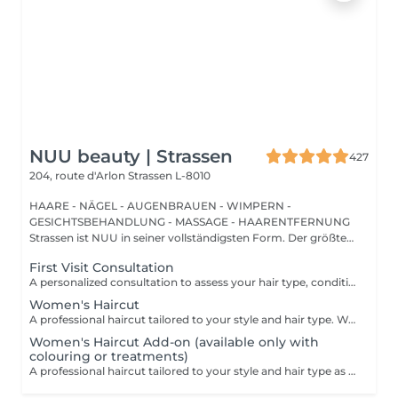
NUU beauty | Strassen
427
204, route d'Arlon
Strassen L-8010
HAARE - NÄGEL - AUGENBRAUEN - WIMPERN -
GESICHTSBEHANDLUNG - MASSAGE - HAARENTFERNUNG
Strassen ist NUU in seiner vollständigsten Form. Der größte
Sal...
First Visit Consultation
A personalized consultation to assess your hair type, condition, and goals helping us recommend the perfect treatments, color, or cut to suit your style and lifestyle.
Women's Haircut
A professional haircut tailored to your style and hair type. We begin with a short consultation to discuss your expectations, followed by a gentle wash while you relax lying comfortably in our Maletti chair, a precise cut, and a smooth blow-dry. We use Dyson Pro tools that protect your hair from excessive heat and deliver a sleek, polished finish. LaBiosthétique care and styling products provide holistic care for hair and scalp, combining scientific research with carefully selected natural ingredients. All brushes are sanitised with Sibel equipment, which effectively removes hair, product buildup, and impurities while reducing bacteria on the brush surface to maintain high hygiene standards for every client. For a more defined final look, styling can be added as an add-on. Simple, Moderate, Complex This grading reflects your hair's individual characteristics, such as texture, density, and length and is assessed by your hairdresser at the start of your visit. Not sure which to choose? We recommend booking Complex. The price will be adjusted after your consultation. Note: This is not related to the difficulty of haircuts or timing.
Women's Haircut Add-on (available only with
colouring or treatments)
A professional haircut tailored to your style and hair type as an add-on to colouring or treatments. We begin with a short consultation to discuss your expectations, followed by a gentle wash while you relax lying comfortably in our Maletti chair, a precise cut, and a smooth blow-dry. We use Dyson Pro tools that protect your hair from excessive heat and deliver a sleek, polished finish. LaBiosthétique care and styling products provide holistic care for hair and scalp, combining scientific research with carefully selected natural ingredients. All brushes are sanitised with Sibel equipment, which effectively removes hair, product buildup, and impurities while reducing bacteria on the brush surface to maintain high hygiene standards for every client. For a more defined final look, styling can be added as an add-on. Simple, Moderate, Complex This grading reflects your hair's individual characteristics, such as texture, density, and length and is assessed by your hairdresser at the start of your visit. Not sure which to choose? We recommend booking Complex. The price will be adjusted after your consultation. Note: This is not related to the difficulty of haircuts or timing.