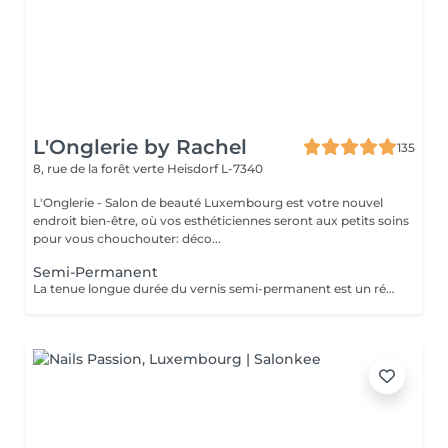
L'Onglerie by Rachel
135
8, rue de la forêt verte
Heisdorf L-7340
L'Onglerie - Salon de beauté Luxembourg est votre nouvel
endroit bien-être, où vos esthéticiennes seront aux petits soins
pour vous chouchouter: déco...
Semi-Permanent
La tenue longue durée du vernis semi-permanent est un réel avantage. La pose sera effectuée avec soin, en adaptant les produits utilisés. La prestation sera entièrement personnalisée. La tenue peut aller de 2 à 3 semaines, 4 maximum selon le type d'ongle. Fini les retouches manucure tous les 4 jours, c'est une vraie liberté qui s'offre à vous ! Finesse et tenue longue durée ! N'hésitez pas à demander conseil