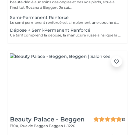
beauté dédié aux soins des ongles et des vos pieds, situé à
l'institut Rosana à Beggen. Je sui...
Semi-Permanent Renforcé
Le semi permanent renforcé est simplement une couche de vernis avec une base épaisse. Il permet de renforcé vos ongles naturels contrairement au semi permanent classique. Cette technique s'effectue sur des ongles naturels sains et dures. La Manucure Russe est comprise dans le prix. Le remplissage est à faire toutes les 2 semaines et demi / 3 semaines.
Dépose + Semi-Permanent Renforcé
Ce tarif comprend la dépose, la manucure russe ainsi que la nouvelle pose !
Beauty Palace - Beggen
13
170A, Rue de Beggen
Beggen L-1220