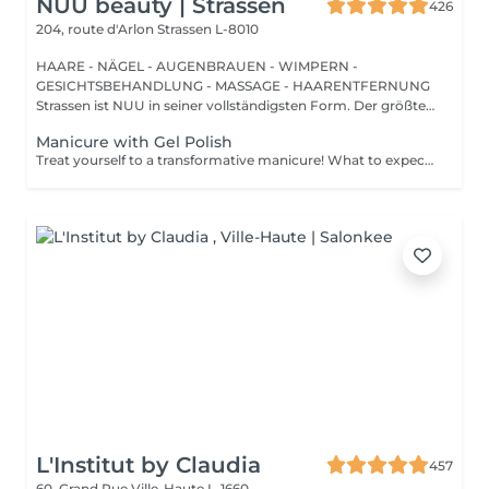
NUU beauty | Strassen
426
204, route d'Arlon
Strassen L-8010
HAARE - NÄGEL - AUGENBRAUEN - WIMPERN -
GESICHTSBEHANDLUNG - MASSAGE - HAARENTFERNUNG
Strassen ist NUU in seiner vollständigsten Form. Der größte
Sal...
Manicure with Gel Polish
Treat yourself to a transformative manicure! What to expect: - old polish is removed as a bonus - rough skin is removed - nails are shaped - cuticles and side ridges are polished - reinforcement is performed if chosen - semi-permanent polish is applied - cuticle oil and hand cream are applied Age: 16+ Frequency: every 3 weeks for best results. *Removal of old semi-permanent polish is included with the manicure. If you want a separate removal appointment, we charge €20 for the careful process that protects your nails. For the manicure, we leave a thin layer of old polish under the new layer to enhance the durability of the semi-permanent polish. *Please note that if semipermanent nail polish without manicure is chosen, rough skin, cuticle and side ridges won't be removed.
L'Institut by Claudia
457
60, Grand Rue
Ville-Haute L-1660