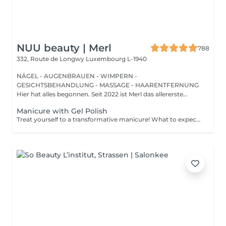
NUU beauty | Merl
788
332, Route de Longwy
Luxembourg L-1940
NÄGEL - AUGENBRAUEN - WIMPERN -
GESICHTSBEHANDLUNG - MASSAGE - HAARENTFERNUNG
Hier hat alles begonnen. Seit 2022 ist Merl das allererste
Zuhause der ...
Manicure with Gel Polish
Treat yourself to a transformative manicure! What to expect: - old polish is removed as a bonus - rough skin is removed - nails are shaped - cuticles and side ridges are polished - reinforcement is performed if chosen - semi-permanent polish is applied - cuticle oil and hand cream are applied Age: 16+ Frequency: every 3 weeks for best results. *Removal of old semi-permanent polish is included with the manicure. If you want a separate removal appointment, we charge €20 for the careful process that protects your nails. For the manicure, we leave a thin layer of old polish under the new layer to enhance the durability of the semi-permanent polish. *Please note that if semipermanent nail polish without manicure is chosen, rough skin, cuticle and side ridges won't be removed.