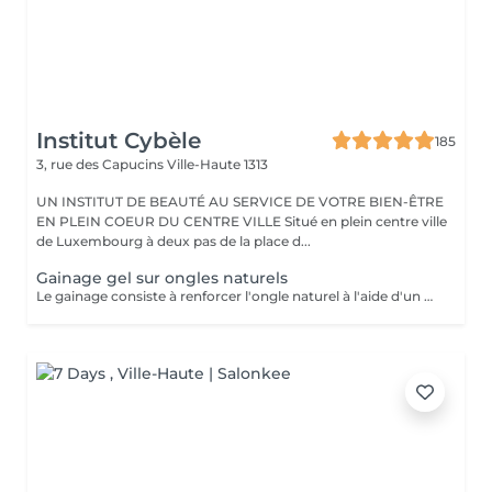
Institut Cybèle
185
3, rue des Capucins
Ville-Haute 1313
UN INSTITUT DE BEAUTÉ AU SERVICE DE VOTRE BIEN-ÊTRE
EN PLEIN COEUR DU CENTRE VILLE Situé en plein centre ville
de Luxembourg à deux pas de la place d...
Gainage gel sur ongles naturels
Le gainage consiste à renforcer l'ongle naturel à l'aide d'un gel ou d'une base renforcée, sans rallongement. Il apporte solidité, tenue et un rendu soigné, tout en protégeant l'ongle des cassures.