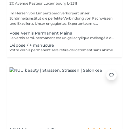
27, Avenue Pasteur
Luxembourg L-2311
Im Herzen von Limpertsberg verkörpert unser
Schönheitsinstitut die perfekte Verbindung von Fachwissen
und Exzellenz. Unser engagiertes Expertenteam e...
Pose Vernis Permanent Mains
Le vernis semi-permanent est un gel acrylique mélangé à du vernis, appliqué sur l'ongle et durci par des UV. Il a la même texture qu'un vernis classique, est aussi liquide et a encore plus de brillance. Il reste impeccable, sans ternir et sans s'écailler.
Dépose / + manucure
Votre vernis permanent sera retiré délicatement sans abimer vos ongles. La manucure est un soin des mains comprenant le limage des ongles, la pousse et la coupe des cuticules, massage avec crème de soin et application d'un vernis transparent si désiré.