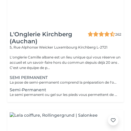
L'Onglerie Kirchberg
262
(Auchan)
5, Rue Alphonse Weicker Luxembourg
Kirchberg L-2721
L'onglerie Camille albane est un lieu unique qui vous réserve un
accueil et un savoir-faire hors du commun depuis déjà 20 ans .
C'est une équipe de p...
SEMI PERMANENT
La pose de semi-permanent comprend la préparation de l'ongle, la mise en forme, le soin des cuticules et l'application de la couleur choisie. Grâce à sa tenue longue durée, le semi-permanent offre une brillance parfaite et une tenue de 2 à 3 semaines, sans ecaillement, pour des ongles impeccables au quotidien.
Semi-Permanent
Le semi permanent ou gel sur les pieds vous permettent de conserver , tel un vernis longue durée , une couleur pour une tenue de 4 à 6 semaines ( maximum) . Le retrait doit se faire en institut uniquement et nous recommandons de demander conseil à une de nos collaboratrices quant à la répétition de cette prestation. Comme chaque cliente est unique nous vous invitons à nous contacter pour d'avantages d'informations .