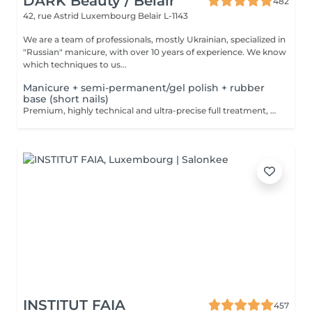
DARK Beauty / Belair
482
42, rue Astrid
Luxembourg Belair L-1143
We are a team of professionals, mostly Ukrainian, specialized in
"Russian" manicure, with over 10 years of experience. We know
which techniques to us...
Manicure + semi-permanent/gel polish + rubber
base (short nails)
Premium, highly technical and ultra-precise full treatment, performed mainly with an e-file to achieve a perfectly clean nail contour and apply the polish as close as possible, even slightly under the cuticle. This technique helps visually delay the regrowth by around 10 days. Visual result: -Extremely well-groomed nails, clean contours, flawless shape -Instagram / photo studio effect: neat, precise, with no visible dry skin We also include a base coat, recommended for short nails in good condition. A perfect solution for flawless and long-lasting nails: -The average durability is 4 weeks!! Service content -> 80€ : -Removal of old semi-permanent and/or gel (if needed, already include in this price/service) -Very meticulous preparation of the nail plate -Removal of dead skin -Shape and file nails -Gentle cuticle care -Rubber base -Application of semi-permanent nail polish -Application of cuticle oil and hand cream Optional : -Price per nail extension on up to 5 nails (if so please book "WITH simple design") +3€/nail -Price per nail for nail art on up to 5 nails (if so please book "WITH simple design") +3€/nail -Price for simple design (French, Chrome, Baby Boomer, Cat Eyes, Stickers, Foil) 6-10 nails -> +20€ -Price for complex design (3D, Hand drawings, Stamping, French with Chrome, Baby Boomer with Chrome, French with Cat Eyes) 6-10 nails -> +30€
INSTITUT FAIA
457