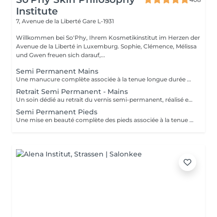
Institute
7, Avenue de la Liberté
Gare L-1931
Willkommen bei So'Phy, Ihrem Kosmetikinstitut im Herzen der
Avenue de la Liberté in Luxemburg. Sophie, Clémence, Mélissa
und Gwen freuen sich darauf,...
Semi Permanent Mains
Une manucure complète associée à la tenue longue durée du vernis semi-permanent. Le soin débute par une mise en beauté des ongles : limage, travail des cuticules et préparation de l'ongle naturel afin d'assurer un résultat net et durable. Le vernis semi-permanent est ensuite appliqué pour offrir une finition brillante, élégante et résistante dans le temps. Les ongles sont soignés, la tenue est optimale et le résultat reste impeccable pendant plusieurs semaines. Idéal pour allier esthétique, confort et praticité au quotidien.
Retrait Semi Permanent - Mains
Un soin dédié au retrait du vernis semi-permanent, réalisé en douceur afin de préserver la qualité de l'ongle naturel. Le retrait est suivi d'une mise en forme des ongles et d'un travail rapide des cuticules pour retrouver un résultat net et soigné. Une base protectrice est ensuite appliquée pour renforcer l'ongle, complétée par une huile nourrissante afin d'hydrater et sublimer les cuticules. Les ongles sont propres, soignés et protégés. Idéal pour faire une pause tout en prenant soin de ses ongles. Ce service est proposé uniquement pour le vernis semi-permanent réalisé à l'institut.
Semi Permanent Pieds
Une mise en beauté complète des pieds associée à la tenue longue durée du vernis semi-permanent. Le soin débute par la préparation des ongles : travail des cuticules, limage et soin des zones de callosités si nécessaire, afin d'obtenir un résultat net et soigné. Le vernis semi-permanent est ensuite appliqué pour offrir une finition brillante, élégante et résistante dans le temps. Les pieds sont parfaitement soignés, le résultat est durable et reste impeccable pendant plusieurs semaines. Idéal pour des pieds nets, confortables et élégants au quotidien.