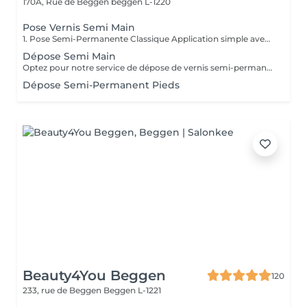
170A, Rue de Beggen
beggen L-1220
Pose Vernis Semi Main
1. Pose Semi-Permanente Classique Application simple avec une fine couche de base. Idéale pour celles qui souhaitent de la couleur, de la brillance et un léger renfort. Tenue moyenne 2 semaines. 2. Pose Semi + Renfort Combinaison d'une base classique avec une couche de renfort. Offre une meilleure résistance que le semi-permanent classique, parfaite pour les ongles naturels. Moyenne Tenue de 2 à 3 semaines. 3. Pose Semi + Fiber Ultra Base classique combinée à un gel enrichi en fibres, idéale pour les ongles fragiles ou nécessitant un renforcement supplémentaire. Tenue Moyenne 3 à 4 semaines.
Dépose Semi Main
Optez pour notre service de dépose de vernis semi-permanent avec 4 options adaptées à vos besoins : 1. Dépose simple : Retrait de l'ancien vernis semi-permanent.
Dépose Semi-Permanent Pieds
Beauty4You Beggen
120
233, rue de Beggen
Beggen L-1221