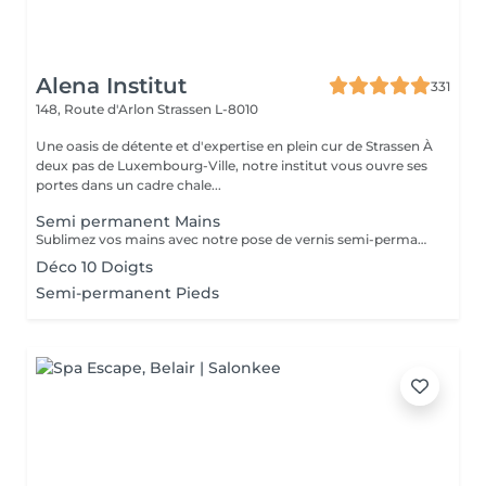
Alena Institut
331
148, Route d'Arlon
Strassen L-8010
Une oasis de détente et d'expertise en plein cur de Strassen À
deux pas de Luxembourg-Ville, notre institut vous ouvre ses
portes dans un cadre chale...
Semi permanent Mains
Sublimez vos mains avec notre pose de vernis semi-permanent, pour un résultat parfait et durable jusqu'à 3 semaines. -Finition brillante et impeccable -Résistant aux chocs et aux éclats -Disponible dans une large palette de couleurs tendances Chaque séance comprend préparation de l'ongle, application soignée et finition professionnelle, pour des mains élégantes et parfaitement entretenues.
Déco 10 Doigts
Semi-permanent Pieds