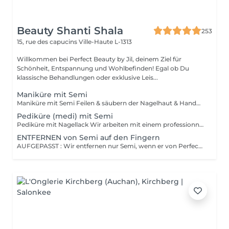
Beauty Shanti Shala
253
15, rue des capucins
Ville-Haute L-1313
Willkommen bei Perfect Beauty by Jil, deinem Ziel für
Schönheit, Entspannung und Wohlbefinden! Egal ob Du
klassische Behandlungen oder exklusive Leis...
Maniküre mit Semi
Maniküre mit Semi Feilen & säubern der Nagelhaut & Handmassage Nagellack = ganz normaler Lack, den man selber mit Nagellackentferner abwischen kann. Hält 2-4 Tage auf Fingernägeln, 1 Monat auf Fussnägeln und muss bis zu 30min trocknen. Semi = wird unter einer LEDlampe getrocknet und sollte bei uns wieder entfernt werden (ist im Preis inbegriffen) . Hält 3 Wochen auf Fingernägeln, 4-5 Wochen auf Fussnägeln und ist direkt trocken. Kann die Nägel jedoch schädigen wenn es oft und ohne Pause gemacht wird.
Pediküre (medi) mit Semi
Pediküre mit Nagellack Wir arbeiten mit einem professionnellen Apparat der Marke RUCK, Fussbad, schneiden & feilen der Nägel, säubern der Nagelhaut, polieren der Nägel, entfernen von Hühneraugen, Hornhaut & von eingewachsenen Nägeln und Fussmassage Nagellack = ganz normaler Lack, den man selber mit Nagellackentferner abwischen kann. Hält 2-4 Tage auf Fingernägeln, 1 Monat auf Fussnägeln und muss bis zu 30min trocknen. Semi = wird unter einer LEDlampe getrocknet und sollte bei uns wieder entfernt werden (ist im Preis inbegriffen) . Hält 3 Wochen auf Fingernägeln, 4-5 Wochen auf Fussnägeln und ist direkt trocken. Kann die Nägel jedoch schädigen wenn es oft und ohne Pause gemacht wird.
ENTFERNEN von Semi auf den Fingern
AUFGEPASST : Wir entfernen nur Semi, wenn er von Perfect Beauty aufgetragen wurde und dies wird auch nicht berechnet, sondern ist im Preis vom Semi einbegriffen. Die Kunden die einen Termin buchen ohne die Politur bei uns haben lassen, werden wir leider ablehnen und der Termin wird verrechent weil Sie die Terminplan blockieren. Danke für dein Verständnis