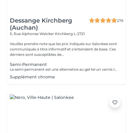
Dessange Kirchberg
279
(Auchan)
5, Rue Alphonse Weicker
Kirchberg L-2721
Veuillez prendre note que les prix indiqués sur Salonkee sont
communiqués à titre informatif et s'entendent de base. Ces
derniers sont susceptibles de...
Semi-Permanent
Le semi permanent est une alternative au gel tel un vernis longue durée pour une durée de deux semaines et demi à trois semaines de tenue (maximum ) Le retrait doit se faire uniquement au salon et nous le recommandons de manière ponctuelle. La manucure sèche est comprise dans cette prestation . Comme chaque cliente est unique, nous vous invitons à vous rapprocher d'une collaboratrice pour d'avantages d'informations
Supplément chrome