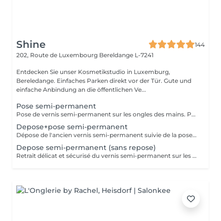
Shine
144
202, Route de Luxembourg
Bereldange L-7241
Entdecken Sie unser Kosmetikstudio in Luxemburg,
Bereledange. Einfaches Parken direkt vor der Tür. Gute und
einfache Anbindung an die öffentlichen Ve...
Pose semi-permanent
Pose de vernis semi-permanent sur les ongles des mains. Préparation délicate de l'ongle afin d'obtenir un résultat soigné et une meilleure tenue. Application du vernis semi-permanent et finition nette pour un rendu durable et brillant. La prestation est réalisée sans dépose : merci de venir sans vernis sur les ongles des mains. Cette prestation n'inclut pas de manucure complète.
Depose+pose semi-permanent
Dépose de l'ancien vernis semi-permanent suivie de la pose d'un nouveau vernis semi-permanent sur les ongles des mains. Préparation délicate de l'ongle afin d'assurer un résultat soigné et une tenue optimale. Finition nette pour un rendu durable et brillant. Cette prestation n'inclut pas de manucure complète.
Depose semi-permanent (sans repose)
Retrait délicat et sécurisé du vernis semi-permanent sur les ongles des mains. Après la dépose, le bord libre des ongles est soigneusement limé pour un rendu propre. Cette prestation est réalisée sans pose de nouveau vernis.