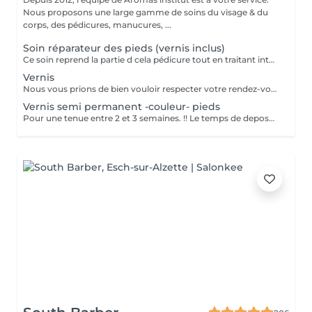
Nous proposons une large gamme de soins du visage & du
corps, des pédicures, manucures, ...
Soin réparateur des pieds (vernis inclus)
Ce soin reprend la partie d cela pédicure tout en traitant intensément les pieds déshydratés grace un masque spécifique (pose vernis inclus). Pensez a ramener des chaussures ouvertes pour la pose de vernis. Nous vous prions de bien vouloir respecter votre rendez-vous. En prenant rendez-vous, vous occupez une place, dont une autre personne aurait éventuellement besoin. Tout rendez-vous non annulé 24h en avance, est susceptible d'être facturé. (Si vous ne pouvez pas vous présenter à votre RDV, proposez-le éventuellement à un proche ou à un ami) Toute l'équipe de Aromas Institut vous remercie pour votre respect et votre compréhension.
Vernis
Nous vous prions de bien vouloir respecter votre rendez-vous. En prenant rendez-vous, vous occupez une place, dont une autre personne aurait éventuellement besoin. Tout rendez-vous non annulé 24h en avance, est susceptible d'être facturé. (Si vous ne pouvez pas vous présenter à votre RDV, proposez-le éventuellement à un proche ou à un ami) Toute l'équipe de Aromas Institut vous remercie pour votre respect et votre compréhension.
Vernis semi permanent -couleur- pieds
Pour une tenue entre 2 et 3 semaines. !! Le temps de depose n'est pas compris dans ce soin, si il est nécessaire de faire une depose d'ancien semi permanent, merci de sélectionner le soin depose + pose Dans le cas contraire, nous n'aurons pas assez de temps pour tout realiser Nous vous prions de bien vouloir respecter votre rendez-vous. En prenant rendez-vous, vous occupez une place, dont une autre personne aurait éventuellement besoin. Tout rendez-vous non annulé 24h en avance, est susceptible d'être facturé. (Si vous ne pouvez pas vous présenter à votre RDV, proposez-le éventuellement à un proche ou à un ami) Toute l'équipe de Aromas Institut vous remercie pour votre respect et votre compréhension.