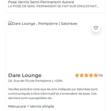
Pose Vernis Semi-Permanent Aurore
LA POSE DE SEMI -PERMANENT SE FAIT SUR ONGLES NATURELS SI VOUS PORTEZ DEJA UN VERNIS IL FAUDRA PREVOIR UNE DEPOSE Pour les décos supplémentaires, n oubliez pas d'aller dans la rubrique nail art
Dare Lounge
178
2A, Rue de l'Ecole
Pontpierre L-4394
Veuillez prendre note que les prix indiqués sur Salonkee sont
communiqués à titre informatif et s'entendent de base. Ces
derniers sont susceptibles de...
Manucure + Vernis simple