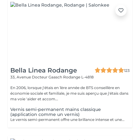
Bella Linea Rodange
123
33, Avenue Docteur Gaasch
Rodange L-4818
En 2006, lorsque j'étais en 1ère année de BTS conseillère en
économie sociale et familiale, je me suis aperçu que j'étais dans
ma voie 'aider et accom...
Vernis semi-permanent mains classique
(application comme un vernis)
Le vernis semi-permanent offre une brillance intense et une tenue irréprochable pendant deux à trois semaines. Contrairement au vernis classique, il ne s'écaille pas et garde son éclat jour après jour, même sur des mains sollicitées. L'application est fine comme un vernis. Le travail des cuticules (manucure combinée) est inclus dans la prestation. C'est la solution idéale pour celles qui souhaitent une manucure impeccable, durable et sans entretien quotidien. Dépose de votre ancien semi-permanent mains compris dans la prestation.