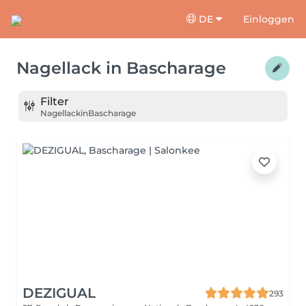
DE
Einloggen
Nagellack
in
Bascharage
Filter
Nagellack
in
Bascharage
DEZIGUAL
293