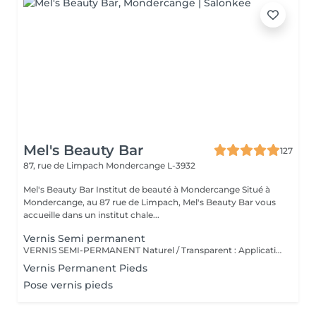
Mel's Beauty Bar
127
87, rue de Limpach
Mondercange L-3932
Mel's Beauty Bar Institut de beauté à Mondercange Situé à
Mondercange, au 87 rue de Limpach, Mel's Beauty Bar vous
accueille dans un institut chale...
Vernis Semi permanent
VERNIS SEMI-PERMANENT Naturel / Transparent : Application d'un vernis semi-permanent neutre pour un effet soigné et discret. Couleur : Vernis semi-permanent coloré avec tenue longue durée (2-3 semaines). French : Bord libre blanc et base nude pour un look classique et élégant. Baby-Boomer : Dégradé subtil entre le blanc et le rose, effet fondu très tendance. Semi + Déco : Ajout de décoration (strass, paillettes, dessins) sur vernis semi-permanent. Gainage : Renforcement de l'ongle naturel avec rubber base + vernis semi-permanent pour plus de tenue.
Vernis Permanent Pieds
Pose vernis pieds