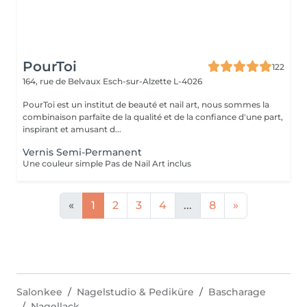
PourToi
122
164, rue de Belvaux
Esch-sur-Alzette L-4026
PourToi est un institut de beauté et nail art, nous sommes la
combinaison parfaite de la qualité et de la confiance d'une part,
inspirant et amusant d...
Vernis Semi-Permanent
Une couleur simple Pas de Nail Art inclus
«
1
2
3
4
...
8
»
Salonkee
Nagelstudio & Pediküre
Bascharage
Nagellack