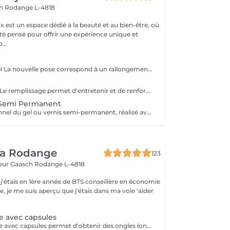
ch
Rodange L-4818
 est un espace dédié à la beauté et au bien-être, où
été pensé pour offrir une expérience unique et
isée. No...
e
Nouvelle pose gel La nouvelle pose correspond à un rallongement des ongles naturels. Afin de garantir un tarif juste et adapté au travail réalisé, les prestations sont classées par tailles (XS, S, M, L et XL). Chaque taille possède son propre tarif. Merci de sélectionner la taille correspondant à la longueur souhaitée lors de votre réservation. En cas d'erreur, le tarif pourra être ajusté le jour du rendez-vous. Chez ALINA BEAUTY LUX, nous accordons une attention particulière à la qualité, à la sécurité et à la durabilité de nos prestations. Nos produits sont fabriqués spécialement pour notre salon selon nos propres critères de sélection et ne sont pas des produits achetés directement dans des magasins de revente classiques. Chaque formule est choisie avec soin afin de garantir un résultat professionnel, une excellente tenue et un confort optimal pour l'ongle naturel. Nos produits sont conformes à la réglementation européenne en vigueur et sont formulés sans TPO, conformément aux normes actuellement appliquées dans l'Union européenne. Les décorations et options ne sont pas incluses dans le prix de base : French Baby-boomer Nail art Strass Paillettes Effets spéciaux Décorations personnalisées Tous les suppléments seront facturés séparément selon la prestation réalisée. Nous privilégions la qualité du travail, l'hygiène, la sécurité et le respect de l'ongle naturel afin d'offrir à chaque cliente une prestation haut de gamme et durable.
Remplissage gel Le remplissage permet d'entretenir et de renforcer une pose existante tout en conservant la structure de l'ongle. Cette prestation est recommandée toutes les 3 à 4 semaines selon la vitesse de pousse de l'ongle naturel. Afin de garantir un tarif juste et adapté au travail réalisé, les prestations sont classées par tailles (XS, S, M, L et XL). Chaque taille possède son propre tarif. Merci de sélectionner la taille correspondant à votre longueur actuelle lors de votre réservation. En cas d'erreur, le tarif pourra être ajusté le jour du rendez-vous. Chez ALINA BEAUTY LUX, nous accordons une attention particulière à la qualité, à la sécurité et à la durabilité de nos prestations. Nos produits sont fabriqués spécialement pour notre salon selon nos propres critères de sélection et ne sont pas des produits achetés directement dans des magasins de revente classiques. Chaque formule est sélectionnée avec soin afin de garantir une excellente adhérence, une tenue optimale et le respect de l'ongle naturel. Nos produits sont conformes à la réglementation européenne en vigueur et formulés sans TPO, conformément aux normes européennes actuellement appliquées. Les décorations et options ne sont pas incluses dans le prix de base : French Baby-boomer Nail art Strass Paillettes Effets spéciaux Décorations personnalisées Tous les suppléments seront facturés séparément selon la prestation réalisée. Nous privilégions la qualité du travail, l'hygiène, la sécurité et le respect de l'ongle naturel afin d'offrir à chaque cliente une prestation haut de gamme, durable et réalisée avec le plus grand soin.
 Semi Permanent
Retrait professionnel du gel ou vernis semi-permanent, réalisé avec soin pour préserver la plaque naturelle. Aucune lime agressive ni acétone excessive. Idéal avant une nouvelle pose ou un soin de renforcement.
ea Rodange
123
eur Gaasch
Rodange L-4818
 j'étais en 1ère année de BTS conseillère en économie
le, je me suis aperçu que j'étais dans ma voie 'aider
e avec capsules
La pose complète avec capsules permet d'obtenir des ongles longs et élégants, parfaitement adaptés à vos envies. Après une préparation minutieuse de vos ongles naturels, des capsules sont posées et façonnées pour créer la forme idéale. Un renforcement en gel ou en résine assure solidité et tenue. Ce soin est exclusivement réservé aux clientes qui se présentent avec leurs ongles naturels, afin de garantir un résultat durable et harmonieux. La prestation se termine par la mise en beauté de vos ongles selon vos préférences : couleur unie, french raffinée ou décorations personnalisées.