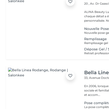
20 , Av. Dr Gaas
ALINA Beauty Lux
chaque détail a 
personnal
Nouvelle Pos
Remplissage
Dépose Gel /
Bella Lin
33, Avenue Doct
En 2006, lorsque
sociale et familia
et accom...
Pose complèt