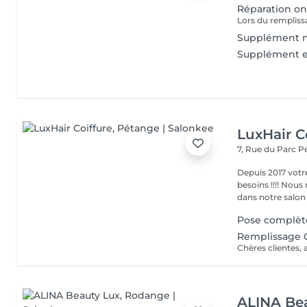
Réparation on
Supplément na
Supplément e
LuxHair C
7, Rue du Parc
P
Depuis 2017 votr
besoins !!!! Nous mettons tout en oeuvre pour que votre passage
dans notre salon r
Pose complèt
Remplissage G
ALINA Be