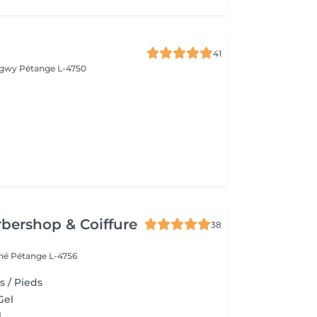
41
ongwy
Pétange L-4750
bershop & Coiffure
38
ché
Pétange L-4756
s / Pieds
Gel
l