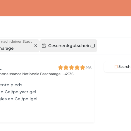
 nach deiner Stadt
Geschenkgutschein
harage
L
Search
295
connaissance Nationale
Bascharage L-4936
ente pieds
n Gel/polyacrigel
les en Gel/poligel