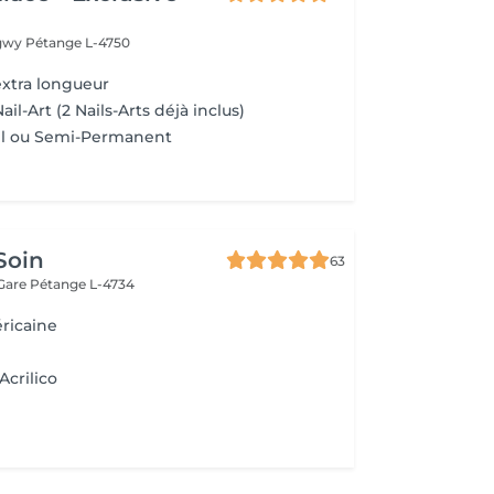
ngwy
Pétange L-4750
xtra longueur
l-Art (2 Nails-Arts déjà inclus)
l ou Semi-Permanent
Soin
63
 Gare
Pétange L-4734
ricaine
Acrilico