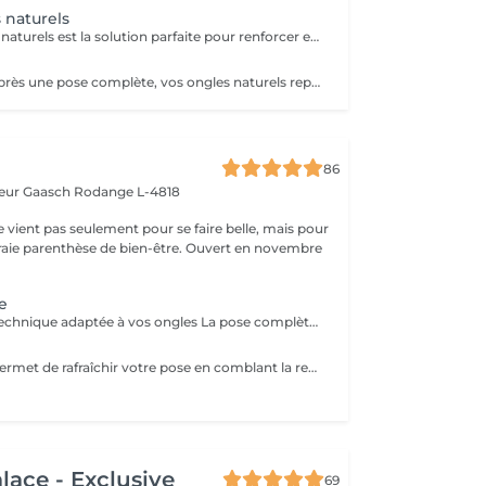
 naturels
Le gel sur ongles naturels est la solution parfaite pour renforcer et embellir vos propres ongles, sans extension. Après une préparation minutieuse, un gel UV est appliqué directement sur l'ongle, créant une surface lisse, résistante et brillante. Le travail des cuticules (manucure combinée) est inclus dans la prestation. Cette technique permet de conserver la longueur naturelle tout en apportant solidité et élégance, pour des mains toujours impeccables et une tenue longue durée.
Trois semaines après une pose complète, vos ongles naturels repoussent et un espace apparaît entre la capsule et la base de l'ongle. Le remplissage consiste à combler cette zone afin de retrouver une surface lisse, solide et uniforme. Ce soin d'entretien prolonge la durée de vie de vos ongles artificiels tout en gardant une manucure impeccable, que vous souhaitiez conserver la même couleur ou en changer. Le travail des cuticules (manucure combinée) est inclus dans la prestation.
86
teur Gaasch
Rodange L-4818
ne vient pas seulement pour se faire belle, mais pour
raie parenthèse de bien-être. Ouvert en novembre
e
Pose complète technique adaptée à vos ongles La pose complète permet de rallonger et restructurer vos ongles pour un résultat soigné, fin et naturel. Nous choisissons la technique la plus adaptée à vos ongles : chablon ou pop-it, selon leur forme et leur solidité. Inclut : préparation de l'ongle, extension, mise en forme, couleur ou finition au choix. Durée : environ 1h30
Le remplissage permet de rafraîchir votre pose en comblant la repousse naturelle de l'ongle, tout en redonnant forme, solidité et éclat à vos mains. Adapté pour les poses en gel ou acrygel déjà réalisées à l'institut (environ toutes les 3 à 4 semaines). Inclut : limage, ponçage, restructuration, couleur ou finition au choix. Durée : environ 1h30
lace - Exclusive
69