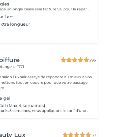
gles
Lors du remplissage un ongle cassé sera facturé 5€ pour la reparation.
il art
xtra longueur
oiffure
296
étange L-4771
e salon Luxhair essaye de répondre au mieux à vos
e...
e gel
el (Max 4 semaines)
Chères clientes, après 5 semaines, nous appliquons le tarif d'une pose complète pour les raisons suivantes : le gel utilisé pour la pose des ongles est conçu pour durer un certain temps, et au-delà de cette période, il perd en qualité et adhérence. De plus, après 5 semaines, la repousse de l'ongle est significative, ce qui entraîne un travail de préparation plus long et plus complexe, notamment pour retirer correctement l'ancien gel et garantir une nouvelle pose parfaite. C'est pourquoi une nouvelle pose complète est nécessaire afin de maintenir la qualité et la durabilité de vos ongles. Merci de votre compréhension.
auty Lux
121