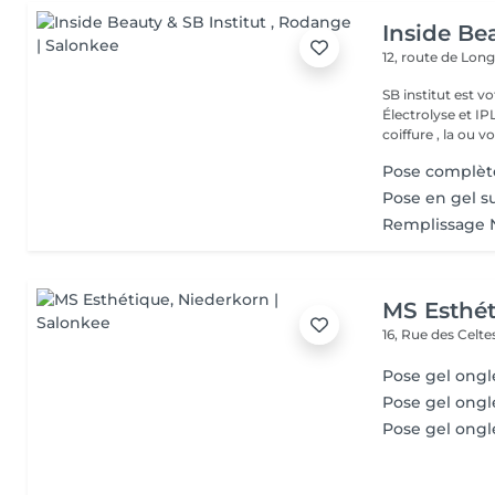
Inside Bea
12, route de Lo
SB institut est v
Électrolyse et IP
coiffure , la ou vo
Pose complèt
Pose en gel s
Remplissage 
MS Esthé
16, Rue des Celt
Pose gel ongl
Pose gel ongl
Pose gel ongl