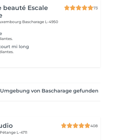
de beauté Escale
73
e
 Luxembourg
Bascharage L-4950
e
iantes.
ourt mi long
diantes.
der Umgebung von Bascharage gefunden
udio
408
Pétange L-4711