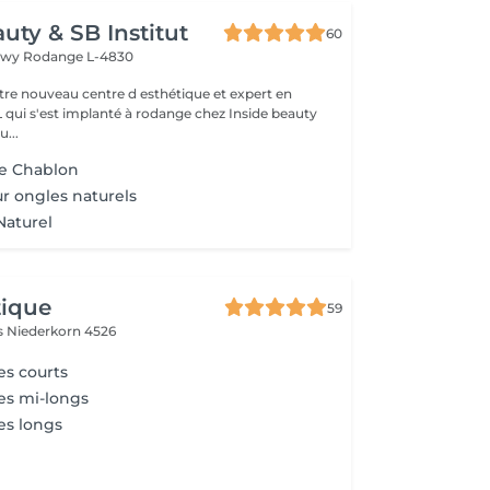
uty & SB Institut
60
ngwy
Rodange L-4830
otre nouveau centre d esthétique et expert en
L qui s'est implanté à rodange chez Inside beauty
u...
e Chablon
ur ongles naturels
Naturel
tique
59
es
Niederkorn 4526
es courts
es mi-longs
es longs