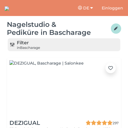
DE
Einloggen
Nagelstudio &
Pediküre
in
Bascharage
Filter
in
Bascharage
DEZIGUAL
297