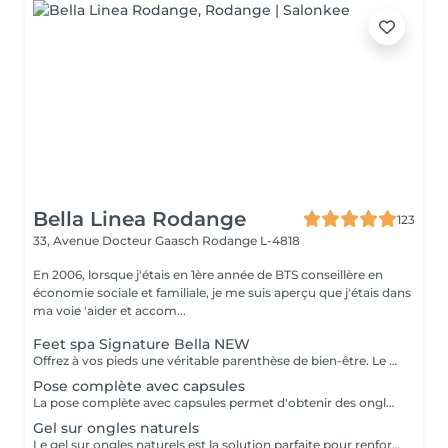
Bella Linea Rodange
123
33, Avenue Docteur Gaasch
Rodange L-4818
En 2006, lorsque j'étais en 1ère année de BTS conseillère en
économie sociale et familiale, je me suis aperçu que j'étais dans
ma voie 'aider et accom...
Feet spa Signature Bella NEW
Offrez à vos pieds une véritable parenthèse de bien-être. Le Feet Spa Signature Bella Linea est un rituel de relaxation de 45 minutes, réalisé avec notre appareil, spécialement adapté aux pieds. L'association de l'eau chaude, des jets relaxants et d'un massage expert procure une sensation immédiate de légèreté tout en prenant soin de votre peau. Le déroulement du soin -Nettoyage et préparation des pieds -Bain relaxant avec jets d'eau -Gommage exfoliant pour éliminer les cellules mortes -Soin anti-callosités ciblé -Massage relaxant des pieds -Hydratation intense pour une peau douce et nourrie. Les bienfaits -Soulage les pieds fatigués -Diminue les sensations de lourdeur -Adoucit les callosités -Hydrate intensément la peau -Favorise la détente et réduit le stress Laisse les pieds doux et sublimés Que vous passiez vos journées debout, que vous pratiquiez une activité sportive ou que vous souhaitiez simplement vous accorder un moment pour vous, le Feet Spa Signature est le soin idéal pour retrouver des pieds légers et parfaitement entretenus.
Pose complète avec capsules
La pose complète avec capsules permet d'obtenir des ongles longs et élégants, parfaitement adaptés à vos envies. Après une préparation minutieuse de vos ongles naturels, des capsules sont posées et façonnées pour créer la forme idéale. Un renforcement en gel ou en résine assure solidité et tenue. Ce soin est exclusivement réservé aux clientes qui se présentent avec leurs ongles naturels, afin de garantir un résultat durable et harmonieux. La prestation se termine par la mise en beauté de vos ongles selon vos préférences : couleur unie, french raffinée ou décorations personnalisées.
Gel sur ongles naturels
Le gel sur ongles naturels est la solution parfaite pour renforcer et embellir vos propres ongles, sans extension. Après une préparation minutieuse, un gel UV est appliqué directement sur l'ongle, créant une surface lisse, résistante et brillante. Le travail des cuticules (manucure combinée) est inclus dans la prestation. Cette technique permet de conserver la longueur naturelle tout en apportant solidité et élégance, pour des mains toujours impeccables et une tenue longue durée.