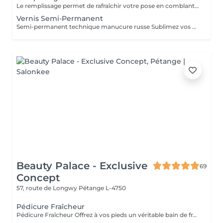
Le remplissage permet de rafraîchir votre pose en comblant la repousse naturelle de l'ongle, tout en redonnant forme, solidité et éclat à vos mains. Adapté pour les poses en gel ou acrygel déjà réalisées à l'institut (environ toutes les 3 à 4 semaines). Inclut : limage, ponçage, restructuration, couleur ou finition au choix. Durée : environ 1h30
Vernis Semi-Permanent
Semi-permanent technique manucure russe Sublimez vos ongles avec notre manucure russe, une technique professionnelle qui offre un résultat ultra-précis et durable. Cette prestation inclut : Soin complet des ongles et cuticules Limage et préparation minutieuse Application du semi-permanent pour un rendu net et élégant Résultat impeccable : la repousse n'est pas visible pendant 10 jours Durée : 45 minutes
Beauty Palace - Exclusive
69
Concept
57, route de Longwy
Pétange L-4750
Pédicure Fraîcheur
Pédicure Fraîcheur Offrez à vos pieds un véritable bain de fraîcheur ! Ce rituel estival associe un gommage au sel enrichi en huile d'amande douce, un bain de pieds effervescent relaxant et rafraîchissant, puis l'application d'un gel fraîcheur intense jusqu'aux mollets. Idéal pour délasser les pieds fatigués, apporter une agréable sensation de fraîcheur et de légèreté, ou simplement profiter d'un moment de bien-être particulièrement appréciable pendant les fortes chaleurs. Une expérience fraîche, relaxante et revitalisante le soin parfait pour l'été.