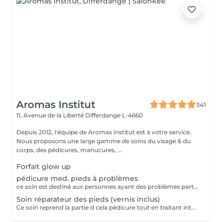
Aromas Institut
341
11, Avenue de la Liberté
Differdange L-4660
Depuis 2012, l'équipe de Aromas institut est à votre service.
Nous proposons une large gamme de soins du visage & du
corps, des pédicures, manucures, ...
Forfait glow up
pédicure med. pieds à problèmes
ce soin est destiné aux personnes ayant des problèmes particuliers aux pieds. vernis non inclus
Soin réparateur des pieds (vernis inclus)
Ce soin reprend la partie d cela pédicure tout en traitant intensément les pieds déshydratés grace un masque spécifique (pose vernis inclus). Pensez a ramener des chaussures ouvertes pour la pose de vernis. Nous vous prions de bien vouloir respecter votre rendez-vous. En prenant rendez-vous, vous occupez une place, dont une autre personne aurait éventuellement besoin. Tout rendez-vous non annulé 24h en avance, est susceptible d'être facturé. (Si vous ne pouvez pas vous présenter à votre RDV, proposez-le éventuellement à un proche ou à un ami) Toute l'équipe de Aromas Institut vous remercie pour votre respect et votre compréhension.