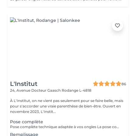
L'Institut
86
24, Avenue Docteur Gaasch
Rodange L-4818
À L'Institut, on ne vient pas seulement pour se faire belle, mais
pour s'accorder une vraie parenthèse de bien-être. Ouvert en
novembre 2023, L'Instit...
Pose complète
Pose complète technique adaptée à vos ongles La pose complète permet de rallonger et restructurer vos ongles pour un résultat soigné, fin et naturel. Nous choisissons la technique la plus adaptée à vos ongles : chablon ou pop-it, selon leur forme et leur solidité. Inclut : préparation de l'ongle, extension, mise en forme, couleur ou finition au choix. Durée : environ 1h30
Remplissage