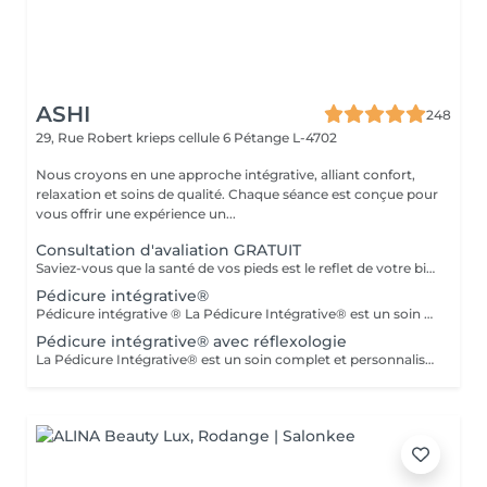
ASHI
248
29, Rue Robert krieps cellule 6
Pétange L-4702
Nous croyons en une approche intégrative, alliant confort,
relaxation et soins de qualité. Chaque séance est conçue pour
vous offrir une expérience un...
Consultation d'avaliation GRATUIT
Saviez-vous que la santé de vos pieds est le reflet de votre bien-être général ? En associant la pédicurie spécialisée à la réflexologie plantaire et aux thérapies intégratives, je vous propose un accompagnement sur mesure. Au-delà du soin technique des affections du pied, je vous aide à relâcher le stress et à retrouver une harmonie profonde entre le corps et l'esprit. Offrez à vos pieds l'attention qu'ils méritent.
Pédicure intégrative®
Pédicure intégrative ® La Pédicure Intégrative® est un soin complet et personnalisé qui combine santé des pieds et bien-être. Prendre soin de vos pieds, c'est aussi prendre soin de votre santé globale. Ce que nous offrons : - Diagnostic : Analyse approfondie de l'état de vos pieds pour un soin parfaitement adapté à vos besoins. - Soin de Haute Qualité : Traitement des ongles et de la peau avec des produits de qualité supérieure pour garantir hygiène et confort. Orientation Physique et Émotionnelle : Conseils personnalisés pour optimiser votre bien-être global, tenant compte de vos besoins physiques et émotionnels. Pourquoi choisir la Pédicure Intégrative® ? Ce service vous permet de bénéficier d'une approche holistique qui allie soins esthétiques et thérapeutiques, vous aidant à vous sentir revitalisé et équilibré. Réservez dès maintenant votre séance !
Pédicure intégrative® avec réflexologie
La Pédicure Intégrative® est un soin complet et personnalisé qui combine santé des pieds et bien-être. Prendre soin de vos pieds, c'est aussi prendre soin de votre santé globale. Ce que nous offrons : - Diagnostic : Analyse approfondie de l'état de vos pieds pour un soin parfaitement adapté à vos besoins. - Soin de Haute Qualité : Traitement des ongles et de la peau avec des produits de qualité supérieure pour garantir hygiène et confort. - Réflexologie : Stimulation de points réflexes sur les pieds pour promouvoir équilibre et bien-être, soulageant les tensions et améliorant la circulation. - Orientation Physique et Émotionnelle : Conseils personnalisés pour optimiser votre bien-être global, tenant compte de vos besoins physiques et émotionnels. Pourquoi choisir la Pédicure Intégrative® ? Ce service vous permet de bénéficier d'une approche holistique qui allie soins esthétiques et thérapeutiques, vous aidant à vous sentir revitalisé et équilibré. Réservez dès maintenant votre séance !