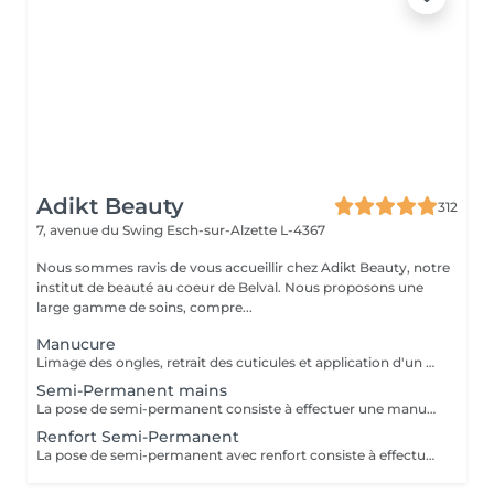
Adikt Beauty
312
7, avenue du Swing
Esch-sur-Alzette L-4367
Nous sommes ravis de vous accueillir chez Adikt Beauty, notre
institut de beauté au coeur de Belval. Nous proposons une
large gamme de soins, compre...
Manucure
Limage des ongles, retrait des cuticules et application d'un vernis protecteur si besoin.
Semi-Permanent mains
La pose de semi-permanent consiste à effectuer une manucure simple et poser un vernis semi-permanent sur les ongles naturels pour une tenue de 3 à 4 semaines. La dépose de semi-permanent consiste à retirer le semi-permanent présent sur les ongles. MERCI DE SÉLECTIONNER LES DÉCORATIONS EN SUPPLÉMENT (french, babyboomer, strass,) QUE VOUS SOUHAITEZ FAIRE À CHAQUE RENDEZ-VOUS.
Renfort Semi-Permanent
La pose de semi-permanent avec renfort consiste à effectuer une manucure simple et poser un vernis semi-permanent sur une base renforçante pour une tenue plus longue, sans casse, pour une tenue de 3 à 4 semaines. MERCI DE SÉLECTIONNER LES DÉCORATIONS EN SUPPLÉMENT (french, babyboomer, strass,) QUE VOUS SOUHAITEZ FAIRE À CHAQUE RENDEZ-VOUS.