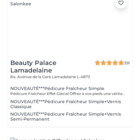
Beauty Palace
391
Lamadelaine
84, Avenue de la Gare
Lamadelaine L-4873
NOUVEAUTÉ***Pédicure Fraîcheur Simple
Pédicure Fraîcheur Effet Glacial Offrez à vos pieds une véritable vague de fraîcheur intense. Cette prestation comprend le soin des ongles et des cuticules, le travail des zones rugueuses, suivi d'un gommage au sel et à l'amande douce, d'un bain effervescent relaxant et rafraîchissant, puis d'un soin à l'effet glacial appliqué jusqu'aux mollets. Des pieds doux, parfaitement soignés et une sensation de fraîcheur intense, idéale pour l'été.
NOUVEAUTÉ***Pédicure Fraîcheur Simple+Vernis
Classique
NOUVEAUTÉ***Pédicure Fraîcheur Simple+Vernis
Semi-Permanent