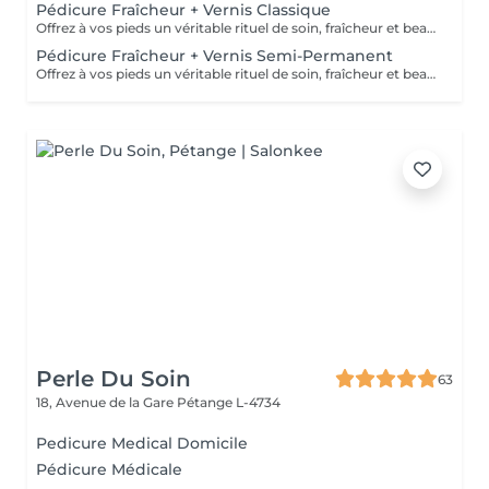
Pédicure Fraîcheur + Vernis Classique
Offrez à vos pieds un véritable rituel de soin, fraîcheur et beauté. Cette prestation comprend une pédicure complète, avec soin des ongles et des cuticules, travail des rugosités, suivie d'un gommage au sel enrichi en huile d'amande douce, d'un bain de pieds effervescent relaxant et rafraîchissant, puis de l'application d'un gel fraîcheur intense pouvant être remonté jusqu'aux mollets. Le soin se termine par la pose du vernis classique de votre choix pour des pieds parfaitement soignés et sublimés. Idéal pour délasser les pieds fatigués, apporter une agréable sensation de fraîcheur et de légèreté, ou simplement profiter d'un moment de bien-être particulièrement appréciable pendant les fortes chaleurs. Des pieds doux, frais, soignés et élégamment vernis le rituel parfait pour l'été.
Pédicure Fraîcheur + Vernis Semi-Permanent
Offrez à vos pieds un véritable rituel de soin, fraîcheur et beauté. Cette prestation comprend une pédicure complète, avec soin des ongles et des cuticules, travail des rugosités, suivie d'un gommage au sel enrichi en huile d'amande douce, d'un bain de pieds effervescent relaxant et rafraîchissant, puis de l'application d'un gel fraîcheur intense pouvant être remonté jusqu'aux mollets. Le soin se termine par la pose du vernis classique de votre choix pour des pieds parfaitement soignés et sublimés. Idéal pour délasser les pieds fatigués, apporter une agréable sensation de fraîcheur et de légèreté, ou simplement profiter d'un moment de bien-être particulièrement appréciable pendant les fortes chaleurs. Des pieds doux, frais, soignés et élégamment vernis le rituel parfait pour l'été.
Perle Du Soin
63
18, Avenue de la Gare
Pétange L-4734
Pedicure Medical Domicile
Pédicure Médicale