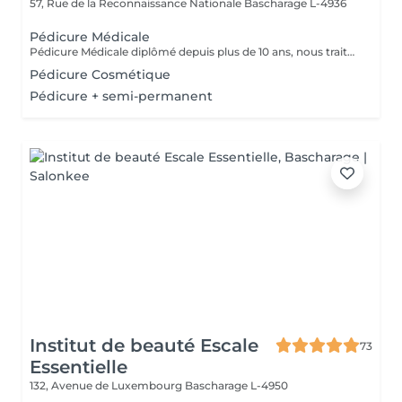
57, Rue de la Reconnaissance Nationale
Bascharage L-4936
Pédicure Médicale
Pédicure Médicale diplômé depuis plus de 10 ans, nous traitons tout type d'affection du pied comme les cors, durillons, ongles incarnés, onychomycose, hygromage afin de soulager, soigner et prévenir toutes les affections du pied. Notre matériel est désinfecté et stérilisé avec des produits de podologie appropriés, pour vous garantir une hygiène complète. Complété votre pédicure Médicale par une réflexologie plantaire pour vous redonner légèreté et bien être totale.
Pédicure Cosmétique
Pédicure + semi-permanent
Institut de beauté Escale
73
Essentielle
132, Avenue de Luxembourg
Bascharage L-4950