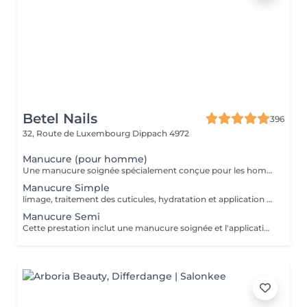
Betel Nails
396
32, Route de Luxembourg
Dippach 4972
Manucure (pour homme)
Une manucure soignée spécialement conçue pour les hommes. Nettoyage des cuticules, limage des ongles, hydratation des mains, et finition naturelle. Idéal pour une apparence propre et professionnelle.
Manucure Simple
limage, traitement des cuticules, hydratation et application d'un vernis transparent ou coloré classique. Parfait pour un entretien régulier.
Manucure Semi
Cette prestation inclut une manucure soignée et l'application d'un vernis semi-permanent de la couleur de votre choix.