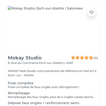
Mokay Studio
222
8, Rue du Commerce
Esch-sur-Alzette L-4067
MOKAY Nails Studio votre partenaire de référence en Nail Art à
Esch- sur - Alzette
Pose complète
Pose complète de faux ongles avec rallongement !
Remplissage
Remplissage des faux ongles, plus de 4 ongles cassés sera facturé une nouvelle pose !Le remplissage doit être effectué dans les 4 semaines à compter du jour de la pose, les 4 semaines dépassées vous sera facturé un supplément de 10€! Tout changement de format vous sera également facturé !
Dépose faux ongles + renforcement semi-