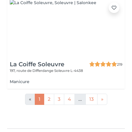
La Coiffe Soleuvre
219
197, route de Differdange
Soleuvre L-4438
Manicure
«
1
2
3
4
...
13
»