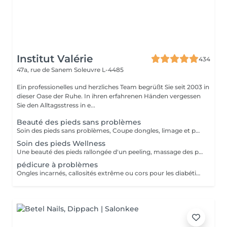
Institut Valérie
434
47a, rue de Sanem
Soleuvre L-4485
Ein professionelles und herzliches Team begrüßt Sie seit 2003 in
dieser Oase der Ruhe. In ihren erfahrenen Händen vergessen
Sie den Alltagsstress in e...
Beauté des pieds sans problèmes
Soin des pieds sans problèmes, Coupe dongles, limage et polissage des ongles, cuticules, peaux cornés
Soin des pieds Wellness
Une beauté des pieds rallongée d'un peeling, massage des pieds et masque très nourrissant Recommandé à toutes les personnes pour une sensation de légèreté des pieds
pédicure à problèmes
Ongles incarnés, callosités extrême ou cors pour les diabétiques nous conseillons d'aller chez un(e) podologue!