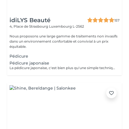
idiLYS Beauté
157
4, Place de Strasbourg
Luxembourg L-2562
Nous proposons une large gamme de traitements non invasifs
dans un environnement confortable et convivial à un prix
équitable.
Pédicure
Pédicure japonaise
La pédicure japonaise, c'est bien plus qu'une simple technique de soin des ongles. Le but, c'est vraiment de redonner de l'éclat et de la vitalité aux ongles. Des ingrédients naturels sont utilisés pour chouchouter les ongles et mettre en valeur leur beauté innée : - on nourrit et on renforce les ongles avec des produits comme la cire d'abeille, le lait de riz et le soja. - on utilise des outils spécifiques et des techniques toutes douces, comme un polissage délicat et l'application de pâtes riches en nutriments.