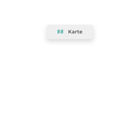
Karte
Unternehmen
Support
Team
&
Jobs
Ihr Geschäft hinzufügen
Rechtlich
Widerrufsrecht ausüben