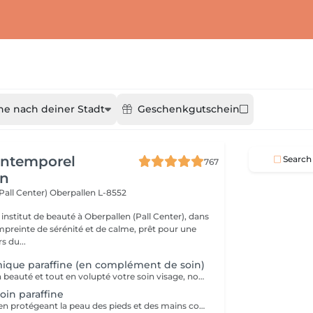
he nach deiner Stadt
Geschenkgutschein
'Intemporel
Search
767
en
(Pall Center)
Oberpallen L-8552
institut de beauté à Oberpallen (Pall Center), dans
reinte de sérénité et de calme, prêt pour une
s du...
ique paraffine (en complément de soin)
Pour terminer en beauté et tout en volupté votre soin visage, nous vous proposons le 'double masque '. Cela consiste en une application d'un masque crème bourré d'actifs hydratants/régénérants/anti-âge ou anti-oxydants suivi d'un bain de paraffine tiède. Ceci permet la pénétration intégrale du masque crème grâce à la chaleur de la paraffine et un fin de soin en douceur grâce aux actifs de la paraffine adoucissants et calmants. Une véritable sensation de détente.
in paraffine
La paraffine agit en protégeant la peau des pieds et des mains contre les agressions extérieures. Sa capacité de rétention d'eau favorise l'hydratation de la peau. Le traitement à la paraffine est idéal pour avoir des membres lisses. En effet, ce produit procure un effet rajeunissant à la peau, en plus de l'adoucir. Uniquement avec un service de manucurie effectué à l'institut le même jour.