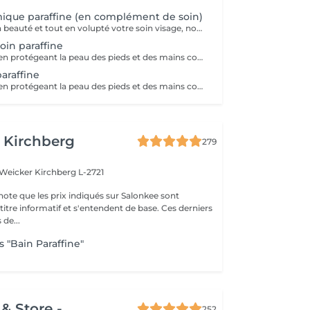
ique paraffine (en complément de soin)
Pour terminer en beauté et tout en volupté votre soin visage, nous vous proposons le 'double masque '. Cela consiste en une application d'un masque crème bourré d'actifs hydratants/régénérants/anti-âge ou anti-oxydants suivi d'un bain de paraffine tiède. Ceci permet la pénétration intégrale du masque crème grâce à la chaleur de la paraffine et une fin de soin en douceur grâce aux actifs de la paraffine adoucissants et calmants. Une véritable invitation à la détente.
in paraffine
La paraffine agit en protégeant la peau des pieds et des mains contre les agressions extérieures. Sa capacité de rétention d'eau favorise l'hydratation de la peau. Le traitement à la paraffine est idéal pour avoir des membres lisses. En effet, ce produit procure un effet rajeunissant à la peau, en plus de l'adoucir. Uniquement avec un service de manucurie effectué à l'institut le même jour
araffine
La paraffine agit en protégeant la peau des pieds et des mains contre les agressions extérieures. Sa capacité de rétention d'eau favorise l'hydratation de la peau. Le traitement à la paraffine est idéal pour avoir des membres lisses. En effet, ce produit procure un effet rajeunissant à la peau, en plus de l'adoucir. Uniquement avec un service de beauté des pieds ou de pédicurie effectué à l'institut le même jour
 Kirchberg
279
 Weicker
Kirchberg L-2721
note que les prix indiqués sur Salonkee sont
tre informatif et s'entendent de base. Ces derniers
 de...
 "Bain Paraffine"
& Store -
252