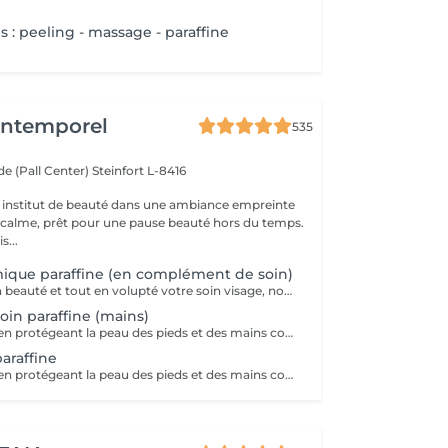
 : peeling - massage - paraffine
'Intemporel
535
e (Pall Center)
Steinfort L-8416
 institut de beauté dans une ambiance empreinte
e calme, prêt pour une pause beauté hors du temps.
s...
ique paraffine (en complément de soin)
Pour terminer en beauté et tout en volupté votre soin visage, nous vous proposons le 'double masque '. Cela consiste en une application d'un masque crème bourré d'actifs hydratants/régénérants/anti-âge ou anti-oxydants suivi d'un bain de paraffine tiède. Ceci permet la pénétration intégrale du masque crème grâce à la chaleur de la paraffine et un fin de soin en douceur grâce aux actifs de la paraffine adoucissants et calmants. Une véritable sensation de détente.
in paraffine (mains)
La paraffine agit en protégeant la peau des pieds et des mains contre les agressions extérieures. Sa capacité de rétention d'eau favorise l'hydratation de la peau. Le traitement à la paraffine est idéal pour avoir des membres lisses. En effet, ce produit procure un effet rajeunissant à la peau, en plus de l'adoucir. Uniquement avec un service de manucurie effectué à l'institut le même jour
araffine
La paraffine agit en protégeant la peau des pieds et des mains contre les agressions extérieures. Sa capacité de rétention d'eau favorise l'hydratation de la peau. Le traitement à la paraffine est idéal pour avoir des membres lisses. En effet, ce produit procure un effet rajeunissant à la peau, en plus de l'adoucir. Uniquement avec un service de beauté des pieds ou de pédicurie effectué à l'institut le même jour