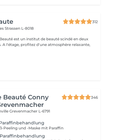
aute
312
mes
Strassen L-8018
 Beauté est un institut de beauté scindé en deux
xante,
de Beauté Conny
346
Grevenmacher
nville
Grevenmacher L-6791
 Paraffinbehandlung
uß-Peeling und -Maske mit Paraffin
 Paraffinbehandlung