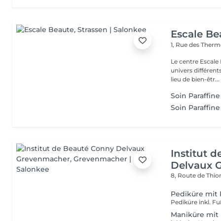
Escale Be
1, Rue des Ther
Le centre Escale
univers différents. A l'étage, profitez d'une atmosphère rela
lieu de bien-êtr...
Soin Paraffine
Soin Paraffine
Institut 
Delvaux 
8, Route de Thio
Pediküre mit
Pediküre inkl. F
Maniküre mit