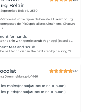
rg Belair
x Septembre
Belair L-2550
ils&Store est votre rayon de beauté à Luxembourg.
t composée de PROspécialistes ukrainiens. Chacun
s...
tment for hands
1. First we exfoliate the skin with gentle scrub Vagheggi (based on brown sugar and ground coffee that have an exfoliating effect; also it includes detoxifying green clay) 2. After, we apply hydrating cream Vagheggi (that includes coconut oil and cocoa butter, vitamin E and moisturising hyaluronic acid) - it's amazing for nourishing and hydrating. 3. The last step is the paraffin wax itself. You gently dip a few times your hand into the warm melted paraffin. It builds up a thick, warm "glove" of wax. 4. Once the wax layers are set, the hand is wrapped in a protective plastic liner and then placed into a soft glove. This insulates the heat and allows the moisture to be absorbed. For 15-20 min you have time to rest and relax. 5. The final step is to remove everything and your hands are ready, fully nourished. Depending on your skin and desire, you can repeat this treatment 2-4 time once a week or 2 weeks to get a cumulative effect. Advantages: Deeply nourishes dry skin, restores elasticity, and provides a "velvet skin" effect. Ideal after winter.
tment feet and scrub
You can choose the nail technician in the next step by clicking "Select employee". 1. First we exfoliate the skin with gentle scrub Vagheggi (based on brown sugar and ground coffee that have an exfoliating effect; also it includes detoxifying green clay) 2. After, we apply hydrating cream Vagheggi (that includes coconut oil and cocoa butter, vitamin E and moisturising hyaluronic acid) - it's amazing for nourishing and hydrating. 3. The last step is the paraffin wax itself. You gently dip a few times your foot into the warm melted paraffin. It builds up a thick, warm "glove" of wax. 4. Once the wax layers are set, the foot is wrapped in a protective plastic liner and then placed into a soft glove. This insulates the heat and allows the moisture to be absorbed. For 15-20 min you have time to rest and relax. 5. The final step is to remove everything and your feet are ready, fully nourished. Depending on your skin and desire, you can repeat this treatment 2-4 time once a week or 2 weeks to get a cumulative effect. Advantages: Deeply nourishes dry skin, restores elasticity, and provides a "velvet skin" effect. Ideal after winter.
ocolat
246
ing
Dommeldange L-1466
ur les mains(парафиновые ванночки)
r les pieds(парафиновые ванночки )