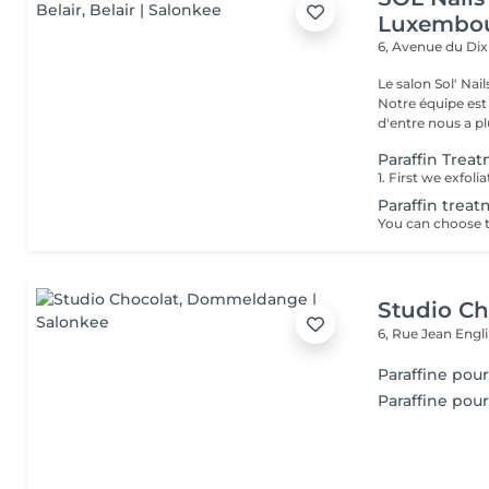
Luxembou
6, Avenue du Di
Le salon Sol' Na
Notre équipe es
d'entre nous a plu
Paraffin Trea
Paraffin trea
Studio Ch
6, Rue Jean Engl
Paraffine po
Paraffine pou