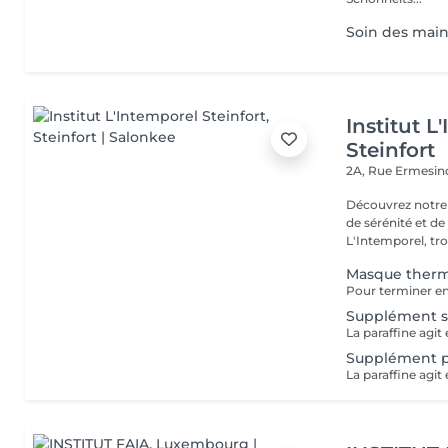
Soin des mains
Institut L
Steinfort
2A, Rue Ermesind
Découvrez notre
de sérénité et d
L'Intemporel, troi
Masque therm
Supplément so
Supplément p