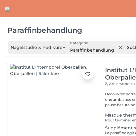
Paraffinbehandlung
Kategorie
Nagelstudio & Pediküre
Suc
Paraffinbehandlung
Institut L
Oberpall
2, Arelerstrooss 
Découvrez notre 
une ambiance emp
pause beauté hor
Masque therm
Supplément so