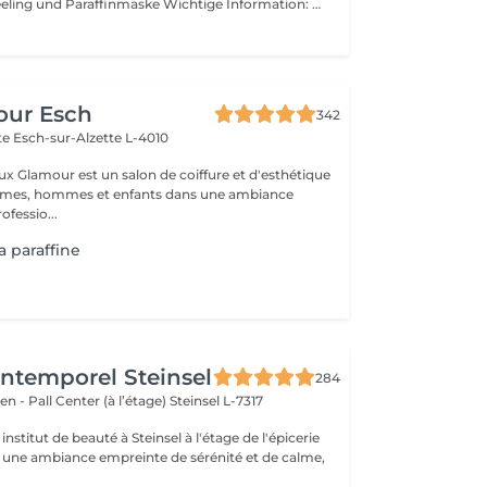
inklusive Handpeeling und Paraffinmaske Wichtige Information: Wenn sie noch semipermanenten Lack auf ihren Nägeln haben, müssen sie dies bei der Buchung von einer Maniküre angeben (abnehmen von semipermanentem Lack ) Andernfalls haben wir nicht genügend Zeit für die gebuchte Maniküre ! ACHTUNG : Gelnägel oder Acryl können wir nicht entfernen !!!
our Esch
342
tte
Esch-sur-Alzette L-4010
ux Glamour est un salon de coiffure et d'esthétique
emmes, hommes et enfants dans une ambiance
ofessio...
a paraffine
'Intemporel Steinsel
284
en - Pall Center (à l’étage)
Steinsel L-7317
nstitut de beauté à Steinsel à l'étage de l'épicerie
s une ambiance empreinte de sérénité et de calme,