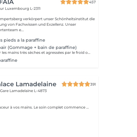
 FAIA
457
eur
Luxembourg L-2311
mpertsberg verkörpert unser Schönheitsinstitut die
ng von Fachwissen und Exzellenz. Unser
rtenteam e...
 pieds a la paraffine
air (Gommage + bain de paraffine)
Soin intense pour les mains très sèches et agressées par le froid ou les produits. Comprend le limage des ongles, la pousse et la coupe des cuticules, gommage, masque à la paraffine de 10 minutes et massage avec une crème de soin. Application d'une base transparente si désirée.
araffine
alace Lamadelaine
391
 Gare
Lamadelaine L-4873
Donnez de la douceur à vos mains. Le soin complet commence par un gommage de l'avant bras et des mains, puis vous trempez vos mains dans un bain de paraffine chaude, ce masque va poser environ 15 min, puis vient le moment de la détente le modelage des mains, relaxation suprême. Résultat des mains douces comme une peau de bébé.