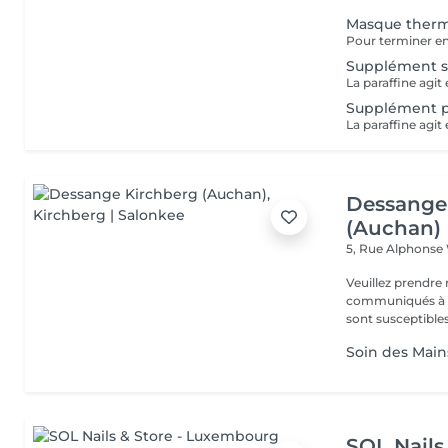
Masque therm
Supplément so
Supplément p
Dessange
(Auchan)
5, Rue Alphonse
Veuillez prendre 
communiqués à ti
sont susceptibles
Soin des Mains
SOL Nails 