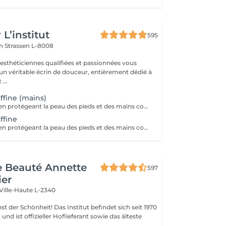
L’institut
595
on
Strassen L-8008
 esthéticiennes qualifiées et passionnées vous
 un véritable écrin de douceur, entièrement dédié à
...
ffine (mains)
La paraffine agit en protégeant la peau des pieds et des mains contre les agressions extérieures. Sa capacité de rétention d'eau favorise l'hydratation de la peau. Le traitement à la paraffine est idéal pour avoir des membres lisses. En effet, ce produit procure un effet rajeunissant à la peau, en plus de l'adoucir. Ce traitement est ainsi surtout recommandé à toute personne ayant la peau sèche.
ffine
La paraffine agit en protégeant la peau des pieds et des mains contre les agressions extérieures. Sa capacité de rétention d'eau favorise l'hydratation de la peau. Le traitement à la paraffine est idéal pour avoir des membres lisses. En effet, ce produit procure un effet rajeunissant à la peau, en plus de l'adoucir. Ce traitement est ainsi surtout recommandé à toute personne ayant la peau sèche.
de Beauté Annette
597
ier
Ville-Haute L-2340
 Das Institut befindet sich seit 1970
nd ist offizieller Hoflieferant sowie das älteste