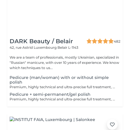
DARK Beauty / Belair
482
42, rue Astrid
Luxembourg Belair L-1143
We are a team of professionals, mostly Ukrainian, specialized in
"Russian" manicure, with over 10 years of experience. We know
which techniques to us...
Pedicure (man/woman) with or without simple
polish
Premium, highly technical and ultra-precise full treatment, performed mainly with an e-file to achieve a perfectly clean nail contour and apply the polish as close as possible, even slightly under the cuticle. This technique helps visually delay the regrowth by around 10 days. Visual result: -Extremely well-groomed nails, clean contours, flawless shape -Instagram / photo studio effect: neat, precise, with no visible dry skin Service content: -Removal of old semi-permanent and/or gel polish (if needed, please book accordingly this option via this screen) -Very meticulous preparation of the nail plate -Shape and file nails -Gentle cuticle care -Removal of dead skin -Heels are cleaned -Application of a transparent simple polish (if desired) OR application of your own simple polish (if needed, please book accordingly this option via this screen) -Application of cuticle oil and feet cream
Pedicure + semi-permanent/gel polish
Premium, highly technical and ultra-precise full treatment, performed mainly with an e-file to achieve a perfectly clean nail contour and apply the polish as close as possible, even slightly under the cuticle. This technique helps visually delay the regrowth by around 10 days. Visual result: -Extremely well-groomed nails, clean contours, flawless shape -Instagram / photo studio effect: neat, precise, with no visible dry skin A perfect solution for flawless and long-lasting nails: -The average durability is 6 weeks!! Service content: -Removal of old semi-permanent and/or gel polish (if needed, already include in this price/service) -Very meticulous preparation of the nail plate -Shape and file nails -Gentle cuticle care -Removal of dead skin -Heels are cleaned -Application of semi-permanent nail polish -Application of cuticle oil and feet cream Optional : -Price per nail for nail art on up to 5 nails (if so please book "WITH simple design") +3€/nail -Price for simple design (French, Chrome, Baby Boomer, Cat Eyes, Stickers, Foil) 6-10 nails -> +20€ -Price for complex design (3D, Hand drawings, Stamping, French with Chrome, Baby Boomer with Chrome, French with Cat Eyes) 6-10 nails -> +30€ -Price per nail extension/reconstruction, maximum 2 nails (if so please book "WITH extension/reconstruction") +10€/nail