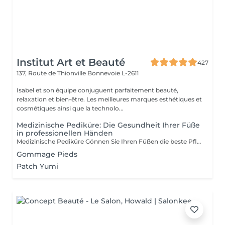
Institut Art et Beauté
427
137, Route de Thionville
Bonnevoie L-2611
Isabel et son équipe conjuguent parfaitement beauté,
relaxation et bien-être. Les meilleures marques esthétiques et
cosmétiques ainsi que la technolo...
Medizinische Pediküre: Die Gesundheit Ihrer Füße
in professionellen Händen
Medizinische Pediküre Gönnen Sie Ihren Füßen die beste Pflege mit unserer medizinischen Pediküre eine wahre Verjüngungskur. Im Gegensatz zur ästhetischen Pediküre, die sich auf das Aussehen konzentriert, behandelt und verhindert die medizinische Pediküre Erkrankungen wie Hühneraugen, Hornhaut und eingewachsene Zehennägel. Unsere Spezialbehandlungen: Fußbad: Beruhigend und weich machend, um die weitere Pflege zu erleichtern. Nagel- und Nagelhautpflege: Kürzen, Feilen und Behandlung der Nagelhaut, um Infektionen und eingewachsene Nägel zu verhindern. Hornhautentfernung: Spezialtechniken für eine glatte, schmerzfreie Haut. Peeling: Sanfte Reinigung zur Entfernung abgestorbener Hautzellen. Massage: Verbessert die Blutzirkulation und lindert Spannungen. Feuchtigkeitsmaske: Pflegt intensiv für weiche und geschmeidige Füße. Warum die medizinische Pediküre wählen? Fußgesundheit: Behandelt gesundheitliche Probleme und verhindert Komplikationen. Komfort und Entspannung: Vereint Pflege und Entspannung für ein angenehmes Erlebnis. Prävention: Vermeidet zukünftige Probleme und verbessert Ihre Lebensqualität. Professionelle Expertise: Individuelle Pflege durch zertifizierte Beautician. Ihre Füße werden es Ihnen danken und Sie werden mit einem Gefühl von Leichtigkeit und Frische nach Hause gehen.
Gommage Pieds
Patch Yumi