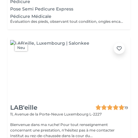
Pédicure
Pose Semi Pedicure Express
Pédicure Médicale
Évaluation des pieds, observant tout condition, ongles encarnes, cour, callosités ! En cas de infections, champignons, micose ou les problèmes cotanés, recomandez une visite chez le podologue si necessaire. Desinfection des Pieds avec solution antiseptique. Retrait du Vernis Précédent avec un dissolvant pour nettoyer complètement les ongles des pieds. Coupez, desencarnes et Modelez les ongles avec une pance et lime, Pousses les Cuticules avec batone pour repousser doucement vers l'arrière et coupez les excès, Coupez avec bisturi les callosites si necessaire Traitement avec une rape pour eliminer les cellules mortes et les callosites, sans besoin d'immersion dans l'eau. Application d'un gommage supplementaire si necessaire. Hydratation Intense avec crème et les cuticules pour maintenir la peau douce, Appliquez une base transparent pour protéger les ongles. Attendez suffisamment de tempos pour sèc
Neu
LAB'eille
19
11, Avenue de la Porte-Neuve
Luxembourg L-2227
Bienvenue dans ma ruche! Pour tout renseignement
concernant une prestation, n'hésitez pas à me contacter
Institut au rez-de-chaussée dans la cour du...