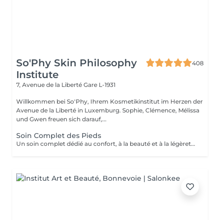
So'Phy Skin Philosophy
408
Institute
7, Avenue de la Liberté
Gare L-1931
Willkommen bei So'Phy, Ihrem Kosmetikinstitut im Herzen der
Avenue de la Liberté in Luxemburg. Sophie, Clémence, Mélissa
und Gwen freuen sich darauf,...
Soin Complet des Pieds
Un soin complet dédié au confort, à la beauté et à la légèreté des pieds. Le soin débute par un bain de pieds relaxant, suivi d'une exfoliation douce afin d'éliminer les cellules mortes et retrouver une peau plus lisse et souple. Un masque nourrissant est ensuite appliqué pour hydrater en profondeur, tandis que les ongles et les cuticules sont soigneusement travaillés pour un résultat net et soigné. Le soin se prolonge par un moment de détente, apportant une sensation immédiate de confort et de légèreté. Les pieds sont plus doux, la peau nourrie et les ongles parfaitement soignés. Le vernis classique n'est pas proposé à l'institut. Si vous le souhaitez, nous pouvons toutefois réaliser la pose avec votre propre vernis en sélectionnant l'option correspondante.