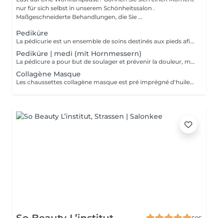
nur für sich selbst in unserem Schönheitssalon .
Maßgeschneiderte Behandlungen, die Sie ...
Pediküre
La pédicurie est un ensemble de soins destinés aux pieds afin d'améliorer leur confort et leur apparence, ainsi que ceux des ongles. Bain de pieds inclus.
Pediküre | medi (mit Hornmessern)
La pédicure a pour but de soulager et prévenir la douleur, mais également les effets secondaires des pathologies. Cors, durillons, crevasses ou il-de-perdrix sont ainsi traités par une pédicure. (avec coupe cors lames)
Collagène Masque
Les chaussettes collagène masque est pré imprégné d'huile d'argon et d'une émulsion riche en collagène pour pénétrer et hydrater la peau.