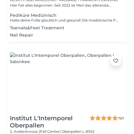
Hier hat alles begonnen. Seit 2022 ist Merl das allererste
Zuhause der ...
Pediküre Medizinisch
Halte deine Füße glücklich und gesund! Die medizinische Pediküre ist eine spezialisierte Form der Fußbehandlung, bei der ein Nagelmeister Probleme wie Hornhaut, Risse und deformierte Nägel behandelt. Wie wird die medizinische Pediküre durchgeführt? - Problemidentifikation - Desinfektion und Erweichung der Füße - Entfernung von Hornhaut - Behandlung der Nagelplatte - Hautbehandlung - Auftragen einer medizinischen Creme Altersbeschränkungen: empfohlen ab 16 Jahren. Empfehlungen nach dem Eingriff: professionelle häusliche Pflege wird nach dem Eingriff empfohlen. Frequenz: einmal in 3-4 Wochen.
Toenails&Feet Treatment
Nail Repair
Institut L'Intemporel
767
Oberpallen
2, Arelerstrooss (Pall Center)
Oberpallen L-8552