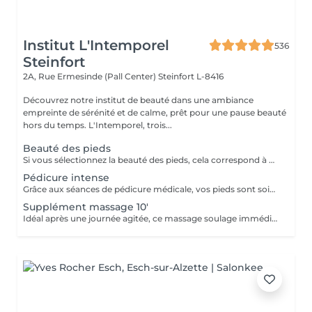
Institut L'Intemporel
536
Steinfort
2A, Rue Ermesinde (Pall Center)
Steinfort L-8416
Découvrez notre institut de beauté dans une ambiance
empreinte de sérénité et de calme, prêt pour une pause beauté
hors du temps. L'Intemporel, trois...
Beauté des pieds
Si vous sélectionnez la beauté des pieds, cela correspond à couper et limer les ongles, repousser et couper mes cuticules, râper et masser les pieds. Si vous avez des soucis tels que : cors, ongles incarnés, ongles épaissis, mycoses ou tout autre douleur spécifique merci de sélectionner la pédicure qui est médicale.
Pédicure intense
Grâce aux séances de pédicure médicale, vos pieds sont soignés et traités en profondeur. En termes de soins de soi, les pieds sont souvent la partie du corps oubliée. C'est pourtant l'une de celles qui subit le plus votre quotidien. Ongles incarnés, cors, durillons et autres crevasses, sont des sources d'inconfort qui peuvent aisément être évitées si un soin est apporté assez tôt . Nos séances de pédicure médicale vous permettent une prise en charge complète de vos pieds. Du soin d'entretien au traitement plus profond, vos pieds sont massés, traités et soignés avec toute l'expertise de nos pédicures. Conseillée toutes les 4 semaines.
Supplément massage 10'
Idéal après une journée agitée, ce massage soulage immédiatement vos pieds.