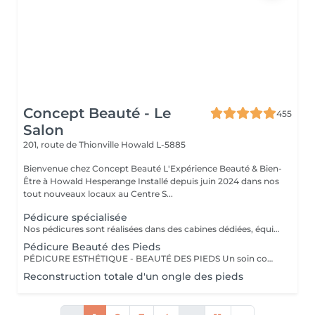
Concept Beauté - Le
455
Salon
201, route de Thionville
Howald L-5885
Bienvenue chez Concept Beauté L'Expérience Beauté & Bien-
Être à Howald Hesperange Installé depuis juin 2024 dans nos
tout nouveaux locaux au Centre S...
Pédicure spécialisée
Nos pédicures sont réalisées dans des cabines dédiées, équipées de fauteuils Pedi Spa avec bain de pieds intégré, pour une expérience alliant détente et expertise. Nous utilisons les produits spécifiques de la toute nouvelle gamme pieds de ProNails, formulée pour nourrir, réparer et protéger vos pieds en profondeur. PÉDICURE COMPLÈTE L'Expertise d'un Soin Médicalisé Notre pédicure complète, idéale pour celles et ceux qui souhaitent un soin approfondi des pieds. Ce soin est recommandé en cas de callosités, cors, durillons ou ongles épaissis. Ce soin expert comprend : Soins des ongles et cuticules Traitement des callosités, cors et durillons Lissage et hydratation intense pour retrouver des pieds doux et confortables Massage relaxant et apaisant pour stimuler la circulation Selon vos envies, vous pouvez compléter votre pédicure avec : Pose vernis Longwear Pour une touche de couleur élégante Vernis semi-permanent Tenue parfaite Soin Spa Complet des Pieds Exfoliation, masque nourrissant et massage profond pour une détente absolue Offrez à vos pieds un soin sur-mesure, réalisé par nos professionnelles expertes ! Un soin idéal pour retrouver confort et légèreté, tout en préservant la santé de vos pieds !
Pédicure Beauté des Pieds
PÉDICURE ESTHÉTIQUE - BEAUTÉ DES PIEDS Un soin complet pour des pieds soignés et sublimés, idéal pour une mise en beauté régulière. Ce soin comprend : Limage et mise en forme des ongles Soins des cuticules et hydratation Exfoliation pour des pieds tout doux Pose de vernis classique ou semi-permanent (en option) Parfait pour garder des pieds élégants toute l'année ! Un soin idéal pour retrouver confort et légèreté, tout en préservant la santé de vos pieds ! OPTIONS À LA CARTE Personnalisez votre soin ! Selon vos envies, vous pouvez compléter votre pédicure avec : Pose de vernis Longwear Pour une touche de couleur élégante Vernis semi-permanent Tenue parfaite jusqu'à 3 semaines Soin Spa Complet des Pieds Exfoliation, masque nourrissant et massage profond pour une détente absolue Profitez d'un véritable rituel de soins des pieds dans un cadre relaxant et confortable, grâce à nos fauteuils Pedi Spa et aux produits de pointe de ProNails !
Reconstruction totale d'un ongle des pieds