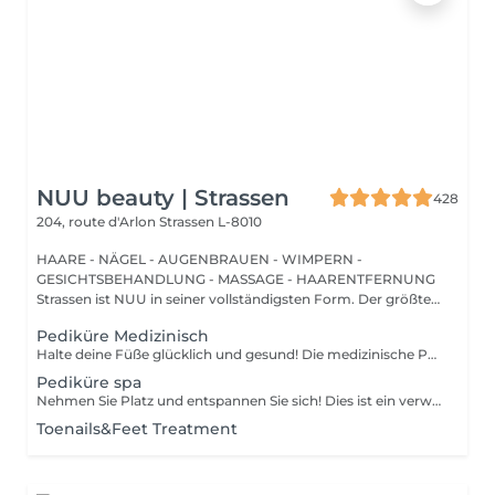
NUU beauty | Strassen
428
204, route d'Arlon
Strassen L-8010
HAARE - NÄGEL - AUGENBRAUEN - WIMPERN -
GESICHTSBEHANDLUNG - MASSAGE - HAARENTFERNUNG
Strassen ist NUU in seiner vollständigsten Form. Der größte
Sal...
Pediküre Medizinisch
Halte deine Füße glücklich und gesund! Die medizinische Pediküre ist eine spezialisierte Form der Fußbehandlung, bei der ein Nagelmeister Probleme wie Hornhaut, Risse und deformierte Nägel behandelt. Wie wird die medizinische Pediküre durchgeführt? - Problemidentifikation - Desinfektion und Erweichung der Füße - Entfernung von Hornhaut - Behandlung der Nagelplatte - Hautbehandlung - Auftragen einer medizinischen Creme Altersbeschränkungen: empfohlen ab 16 Jahren. Empfehlungen nach dem Eingriff: professionelle häusliche Pflege wird nach dem Eingriff empfohlen. Frequenz: einmal in 3-4 Wochen.
Pediküre spa
Nehmen Sie Platz und entspannen Sie sich! Dies ist ein verwöhnendes Fußpflegeerlebnis, das in der Regel die Fußexfoliation mit einem Fußpeeling und einer Kombination aus feuchtigkeitsspendenden Produkten umfasst. Unsere Meisterinnen führen eine Edged-Pediküre durch. Wie wird eine Pediküre SPA durchgeführt? - die Füße werden gereinigt und eingeweicht - die Nägel werden geschnitten, die Nagelplatte wird geformt und gefeilt - die Füße werden in Wasser eingetaucht - ein Peeling wird auf die Füße aufgetragen - eine Maske wird aufgetragen - die Nagelhaut und seitlichen Rillen werden korrigiert - die Fersen werden gereinigt - nagelhautöl und Fußcreme werden aufgetragen Altersbeschränkungen: empfohlen ab 14 Jahren. Empfehlungen nach dem Eingriff: es gibt keine speziellen Empfehlungen nach diesem Verfahren. Frequenz: einmal in 3-4 Wochen.
Toenails&Feet Treatment