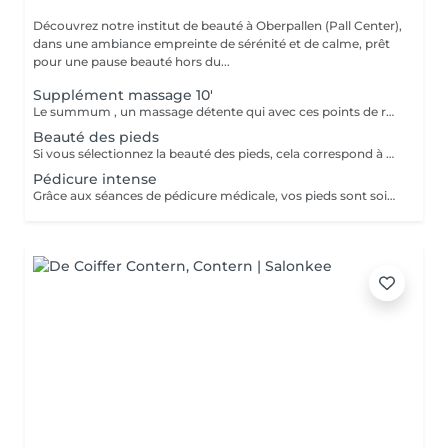
Découvrez notre institut de beauté à Oberpallen (Pall Center),
dans une ambiance empreinte de sérénité et de calme, prêt
pour une pause beauté hors du...
Supplément massage 10'
Le summum , un massage détente qui avec ces points de relaxation vous enchantera. Uniquement en supplément d'une manucure.
Beauté des pieds
Si vous sélectionnez la beauté des pieds, cela correspond à couper et limer les ongles, repousser et couper les cuticules, râper et masser les pieds. Si vous avez des soucis tels que : cors, ongles incarnés, ongles épaissis, mycoses ou tout autre douleur spécifique merci de sélectionner la pédicure qui est médicale.
Pédicure intense
Grâce aux séances de pédicure médicale, vos pieds sont soignés et traités en profondeur. En termes de soins de soi, les pieds sont souvent la partie du corps oubliée. C'est pourtant l'une de celles qui subit le plus votre quotidien. Ongles incarnés, cors, durillons et autres crevasses, sont des sources d'inconfort qui peuvent aisément être évitées si un soin est apporté assez tôt . Nos séances de pédicure médicale vous permettent une prise en charge complète de vos pieds. Du soin d'entretien au traitement plus profond, vos pieds sont massés, traités et soignés avec toute l'expertise de nos pédicures. Conseillée toutes les 4 semaines.