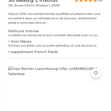
So Beauty L’institut
595
130, Route d'Arlon
Strassen L-8008
Depuis 2019, nos esthéticiennes qualifiées et passionnées vous
accueillent dans un véritable écrin de douceur, entièrement
dédié à votre bien-être et ...
Pédicure Intense
La pédicure intense est le soin complet des pieds avec ou sans souci particulier. Elle comprend : bain de pied, pousse et coupe des cuticules, coupe et limage des ongles, travail des callosités et/ou cors au bistouri/crédo, rape, gommage, massage avec crème de soin. La pose de vernis transparent est incluse si souhaitée.
+ Soin Mavex
Donnez aux pieds une nouvelle splendeur et une douceur extraordinaire grâce à un traitement agréable et relaxant. Mavex Calluspeeling® est un soin professionnel pour la beauté des pieds qui permet d'obtenir des résultats immédiats et incroyables avec une seule séance. Rapide, facile, et efficace ! Mavex Calluspeeling® peut être réalisé seul comme une pédicure classique mais sans lame ni fraise, ou proposé en complément en cabine lors d'un soin visage (lors de la pose d'un masque), soin corps (lors d'un enveloppement), ou d'un soin des ongles et des cuticules.
+ supplément French Pieds