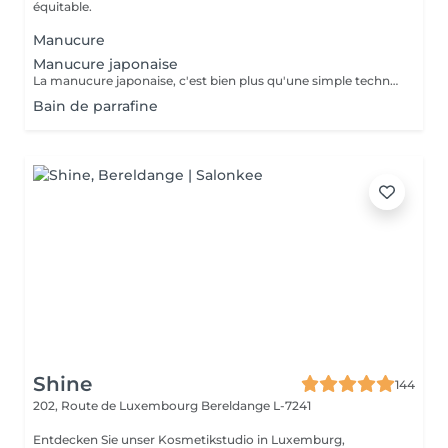
équitable.
Manucure
Manucure japonaise
La manucure japonaise, c'est bien plus qu'une simple technique de soin des ongles. Le but, c'est vraiment de redonner de l'éclat et de la vitalité aux ongles. Des ingrédients naturels sont utilisés pour chouchouter les ongles et mettre en valeur leur beauté innée : - on nourrit et on renforce les ongles avec des produits comme la cire d'abeille, le lait de riz et le soja. - on utilise des outils spécifiques et des techniques toutes douces, comme un polissage délicat et l'application de pâtes riches en nutriments.
Bain de parrafine
Shine
144
202, Route de Luxembourg
Bereldange L-7241
Entdecken Sie unser Kosmetikstudio in Luxemburg,