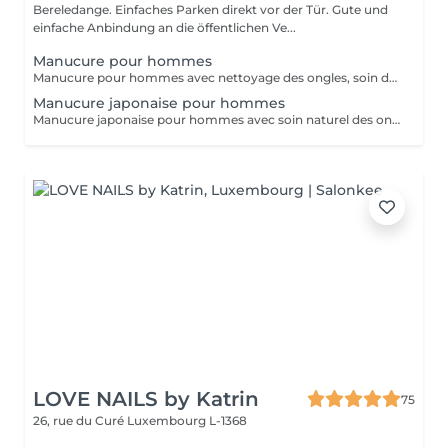
Bereledange. Einfaches Parken direkt vor der Tür. Gute und
einfache Anbindung an die öffentlichen Ve...
Manucure pour hommes
Manucure pour hommes avec nettoyage des ongles, soin des cuticules, mise en forme et hydratation des mains. Idéal pour des mains propres, soignées et naturelles.
Manucure japonaise pour hommes
Manucure japonaise pour hommes avec soin naturel des ongles, polissage avec pâte minérale et poudre nutritive. Renforce les ongles, donne une brillance naturelle et un aspect soigné sans vernis.
LOVE NAILS by Katrin
75
26, rue du Curé
Luxembourg L-1368