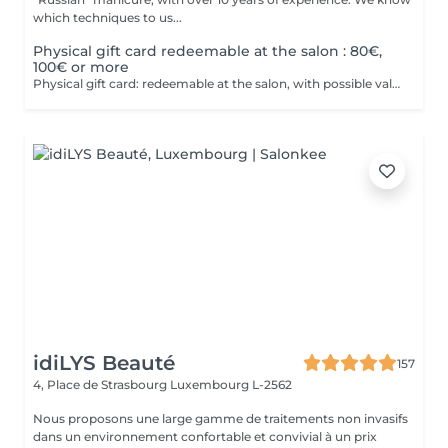
which techniques to us...
Physical gift card redeemable at the salon : 80€,
100€ or more
Physical gift card: redeemable at the salon, with possible values of 80€, 100€, or more than 100€. Electronic gift card: redeemable via email, with any value of your choice, available for purchase here on this website. Our gift vouchers are valid for all our services and can be used multiple times.
idiLYS Beauté
157
4, Place de Strasbourg
Luxembourg L-2562
Nous proposons une large gamme de traitements non invasifs
dans un environnement confortable et convivial à un prix