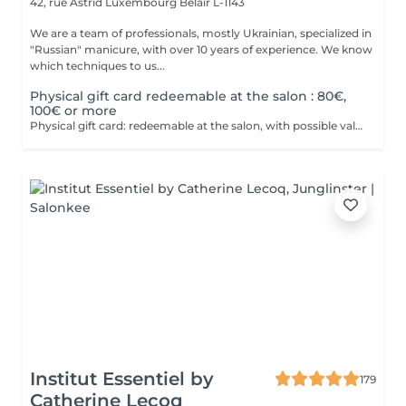
42, rue Astrid
Luxembourg Belair L-1143
We are a team of professionals, mostly Ukrainian, specialized in
"Russian" manicure, with over 10 years of experience. We know
which techniques to us...
Physical gift card redeemable at the salon : 80€,
100€ or more
Physical gift card: redeemable at the salon, with possible values of 80€, 100€, or more than 100€. Electronic gift card: redeemable via email, with any value of your choice, available for purchase here on this website. Our gift vouchers are valid for all our services and can be used multiple times.
Institut Essentiel by
179
Catherine Lecoq