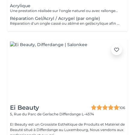
Acrylique
Une prestation réalisée sur l'ongle naturel ou avec rallongement, idéale pour des ongles solides, élégants et durables. * Préparation de l'ongle naturel * Mise en forme des ongles * Travail des cuticules * Application de l'acrylique * Finition au choix * 2 décorations incluses
Réparation Gel/Acryl / Acrygel (par ongle)
Réparation d'un ongle cassé ou abîmé en gel/acrylique afin de restaurer sa forme, sa solidité et son esthétique. Ce service est réalisé uniquement sur les ongles nécessitant une réparation.
Ei Beauty
106
5, Rue du Parc de Gerlache
Differdange L-4574
EI Beauty est un Grossiste Esthétique de Produits et Matériel de
Beauté situé à Differdange au Luxembourg, Nous vendons aux