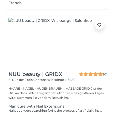
French
NUU beauty | GRIDX
97
4, Rue des Trois Cantons
Wickrange L-3980
HAARE - NÄGEL - AUGENBRAUEN - MASSAGE GRIDX ist der
Ort, an dem Self-Care ganz natürlich Teil eines größeren Tages
wird. Kommen Sie vor dem Besuch im...
Manicure with Nail Extensions
Nails you were searching for! is the process of artificially increasing the length of the nail using polygel material in order to correct the defects of the natural nail delamination and weakness of the nail plate. Our masters do edged, hardware, or combined manicure. How is polygel extension done? - removal of old semi-permanent (if needed) - rough skin is removed - the shape of the nail plate is corrected - the cuticle and side ridges are corrected - polygel is applied - semi-permanent nail polish is applied - cuticle oil and hand cream are applied Age restrictions: recommended to do from 16 years. Post procedure recommendations: there are no post recommendations for this procedure. Frequency: once in 3 weeks.