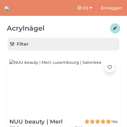
DE
Einloggen
Acrylnägel
Filter
NUU beauty | Merl
788