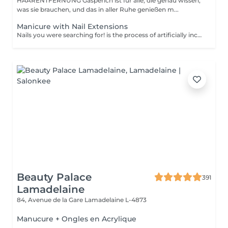
HAARENTFERNUNG Gasperich ist für alle, die genau wissen,
was sie brauchen, und das in aller Ruhe genießen m...
Manicure with Nail Extensions
Nails you were searching for! is the process of artificially increasing the length of the nail using polygel material in order to correct the defects of the natural nail delamination and weakness of the nail plate. Our masters do edged, hardware, or combined manicure. How is polygel extension done? - removal of old semi-permanent (if needed) - rough skin is removed - the shape of the nail plate is corrected - the cuticle and side ridges are corrected - polygel is applied - semi-permanent nail polish is applied - cuticle oil and hand cream are applied Age restrictions: recommended to do from 16 years. Post procedure recommendations: there are no post recommendations for this procedure. Frequency: once in 3 weeks.
Beauty Palace
391
Lamadelaine
84, Avenue de la Gare
Lamadelaine L-4873
Manucure + Ongles en Acrylique