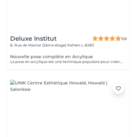
Deluxe Institut
158
8, Rue de Mamer (2ème étage)
Kehlen L-8280
Nouvelle pose complète en Acrylique
La pose en acrylique est une technique populaire pour créer des ongles parfaits, durables et résistants. Elle permet de prolonger la longueur des ongles et d'obtenir une finition lisse et professionnelle. Ce soin est particulièrement recommandé pour celles qui souhaitent des ongles solides et durables. L'acrylique remplace le gel.