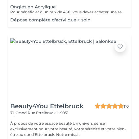
Ongles en Acrylique
Pour bénéficier d un prix de 45€, vous devez acheter une seule fois le kit individuel comprenant tout le matériel non jetable nécessaire , qui sera conserve pour nous pour de futurs rendez-vous, garantissant ainsi une meilleure hygiène.* *renouvelabre chaque année.
Dépose complète d'acrylique + soin
Beauty4You Ettelbruck
110
71, Grand Rue
Ettelbruck L-9051
À propos de votre espace beauté Un univers pensé
exclusivement pour votre beauté, votre sérénité et votre bien-
être au cur d'Ettelbruck. Notre missi...