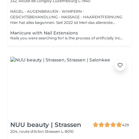
332, Route de Longwy
Luxembourg L-1940
NÄGEL - AUGENBRAUEN - WIMPERN -
GESICHTSBEHANDLUNG - MASSAGE - HAARENTFERNUNG
Hier hat alles begonnen. Seit 2022 ist Merl das allererste
Zuhause der ...
Manicure with Nail Extensions
Nails you were searching for! is the process of artificially increasing the length of the nail using polygel material in order to correct the defects of the natural nail delamination and weakness of the nail plate. Our masters do edged, hardware, or combined manicure. How is polygel extension done? - removal of old semi-permanent (if needed) - rough skin is removed - the shape of the nail plate is corrected - the cuticle and side ridges are corrected - polygel is applied - semi-permanent nail polish is applied - cuticle oil and hand cream are applied Age restrictions: recommended to do from 16 years. Post procedure recommendations: there are no post recommendations for this procedure. Frequency: once in 3 weeks.
NUU beauty | Strassen
429
204, route d'Arlon
Strassen L-8010