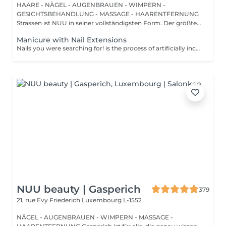
HAARE - NÄGEL - AUGENBRAUEN - WIMPERN -
GESICHTSBEHANDLUNG - MASSAGE - HAARENTFERNUNG
Strassen ist NUU in seiner vollständigsten Form. Der größte
Sal...
Manicure with Nail Extensions
Nails you were searching for! is the process of artificially increasing the length of the nail using polygel material in order to correct the defects of the natural nail delamination and weakness of the nail plate. Our masters do edged, hardware, or combined manicure. How is polygel extension done? - removal of old semi-permanent (if needed) - rough skin is removed - the shape of the nail plate is corrected - the cuticle and side ridges are corrected - polygel is applied - semi-permanent nail polish is applied - cuticle oil and hand cream are applied Age restrictions: recommended to do from 16 years. Post procedure recommendations: there are no post recommendations for this procedure. Frequency: once in 3 weeks.
NUU beauty | Gasperich
379
21, rue Evy Friederich
Luxembourg L-1552
NÄGEL - AUGENBRAUEN - WIMPERN - MASSAGE -