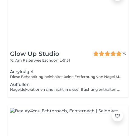
Glow Up Studio
75
16, Am Raiterwee
Eschdorf L-9151
Acrylnägel
Diese Behandlung beinhaltet keine Entfernung von Nagel Modellage Ihre Nägel müssen für diesen Service naturbelassen sein. Falls eine Entfernung notwendig ist, buchen Sie bitte vorab den Service "Altmodelage entfernen". Nageldekorationen sind nicht in dieser Buchung enthalten und müssen separat hinzugebucht werden!
Auffüllen
Nageldekorationen sind nicht in dieser Buchung enthalten und müssen separat hinzugebucht werden!