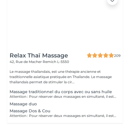
Relax Thaï Massage
209
42, Rue de Macher
Remich L-5550
Le massage thaïlandais, est une thérapie ancienne et
traditionnelle asiatique pratiquée en Thaïlande. Le massage
thaïlandais permet de stimuler la cir...
Massage traditionnel du corps avec ou sans huile
Attention : Pour réserver deux massages en simultané, il est nécessaire de procéder à deux réservations séparées. Ajouter deux services dans une seule réservation entraînera la programmation des rendez-vous l'un après l'autre, et non en même temps. Si besoin, vous pouvez également nous contacter par téléphone au 691 603 983. Merci !
Massage duo
Massage Dos & Cou
Attention : Pour réserver deux massages en simultané, il est nécessaire de procéder à deux réservations séparées. Ajouter deux services dans une seule réservation entraînera la programmation des rendez-vous l'un après l'autre, et non en même temps. Si besoin, vous pouvez également nous contacter par téléphone au 691 603 983. Merci !