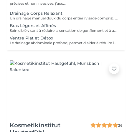
précises et non invasives, j'acc...
Drainage Corps Relaxant
Un drainage manuel doux du corps entier (visage compris), favorisant la détente profonde, la circulation lymphatique et la sensation de légèreté. Idéal en période de stress, de fatigue, ou lorsque le corps a besoin d'un véritable moment de récupération.
Bras Légers et Affinés
Soin ciblé visant à réduire la sensation de gonflement et à améliorer le confort des bras. Favorise la circulation et procure une sensation de légèreté immédiate.
Ventre Plat et Détox
Le drainage abdominale profond, permet d'aider à réduire la sensation de gonflement liée à plusieurs facteurs (stress, déséquilibre hormonal, inflammation chronique, problèmes digestifs, diastasis). Ce soin procure un véritable relâchement des tensions abdominales procurant un sentiment de bien être immédiat après la séance.
Kosmetikinstitut
26