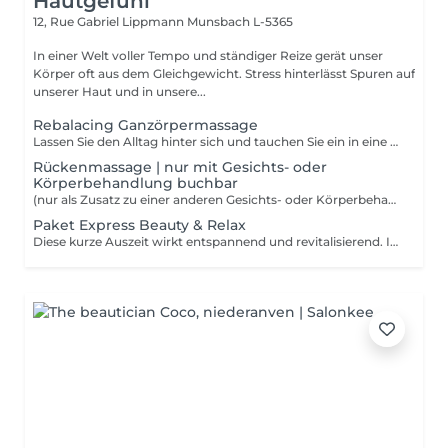
Hautgefühl
12, Rue Gabriel Lippmann
Munsbach L-5365
In einer Welt voller Tempo und ständiger Reize gerät unser
Körper oft aus dem Gleichgewicht. Stress hinterlässt Spuren auf
unserer Haut und in unsere...
Rebalacing Ganzörpermassage
Lassen Sie den Alltag hinter sich und tauchen Sie ein in eine Welt absoluten Wohlbefindens. Diese Massage ist für alle die Stress und Hektik ausgesetzt sind. Sie konzentriert sich auf ihr inneres Wohlbefinden, vermittelt Balance und gleicht die Bedürfnisse des Körpers aus. Körper, Geist und Seele werden entspannt und die Energiezirkulation wird wiederhergestellt.
Rückenmassage | nur mit Gesichts- oder
Körperbehandlung buchbar
(nur als Zusatz zu einer anderen Gesichts- oder Körperbehandlung buchbar)
Paket Express Beauty & Relax
Diese kurze Auszeit wirkt entspannend und revitalisierend. Ideal um die Akkus in der Mittagspause oder nach Feierabend noch einmal aufzuladen. Die Haut wird mild gereinigt und tonisiert. Eine Kombination aus Rücken- Gesicht und Kopfmassage bringt Ihnen intensive Entspannung. Für ein frisches und energiegeladenes Aussehen werden Ihre Wimpern und Augenbrauen gefärbt.