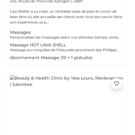
433, Route de Thionville
Alzingen L-5887
Lisa Welter a su créer un véritable oasis de paix et cocon de
bien-être où elle accueille ses clients avec tout son savoir-faire,
son expérience, sa p...
Massages
Personnalisez les massages selon vos attentes (temps, zone, intensité) et choisissez votre arôme YON-KA pour trouver un moment de détente dédié qu'à vous-mêmes
Massage HOT LAVA SHELL
Massage aux coquilles de Palourdes provenant des Philippines. Oubliez l'âge de pierre...vous allez ressentir les bienfaits d'un massage aux pierres chaudes aux avantages des coquilles: - Temps d'utilisation 10 à 12 fois plus longue pour 100% de contact avec le client (pas d'échange de pierres, transmission de chaleur continue, pas de risque de brûlures pour une relaxation maximale
Abonnement Massage (10 + 1 gratuite)