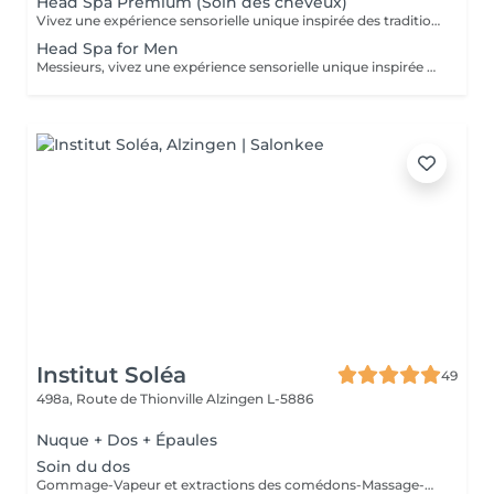
Head Spa Premium (Soin des cheveux)
Vivez une expérience sensorielle unique inspirée des traditions anciennes japonaises dédiées au soin du corps et à l'apaisement de l'esprit. Le Head Spa combine soin des cheveux et du visage pour améliorer la revitalisation du cuir chevelu tout en favorisant la réduction du stress et la relaxation générale: - Démaquillage du visage - Massage manuel des épaules, de la nuque et du cuir chevelu à l'huile précieuse et utilisation de différents outils - Fontaine d'eau chaude - Shampoing - Masque capillaire sous bain de vapeur + sérum - Massage des mains et des bras. - Séchage des cheveux (15 minutes)
Head Spa for Men
Messieurs, vivez une expérience sensorielle unique inspirée des traditions anciennes japonaises dédiées au soin du corps et à l'apaisement de l'esprit adapté à votre peau. Le Head Spa combine soin des cheveux et du visage pour améliorer la revitalisation du cuir chevelu tout en favorisant la réduction du stress et la relaxation générale: - Soin du visage (nettoyage, massage, masque et/ou soin de la barbe) - Massage manuel des épaules, de la nuque et du cuir chevelu à l'huile précieuse et utilisation de différents outils - Fontaine d'eau chaude - Shampoing - Sérum capillaire - Séchage des cheveux
Institut Soléa
49
498a, Route de Thionville
Alzingen L-5886
Nuque + Dos + Épaules
Soin du dos
Gommage-Vapeur et extractions des comédons-Massage-Masque