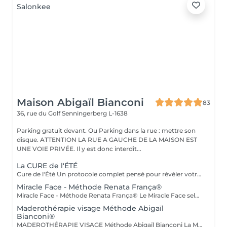
Maison Abigaïl Bianconi
83
36, rue du Golf
Senningerberg L-1638
Parking gratuit devant. Ou Parking dans la rue : mettre son
disque. ATTENTION LA RUE A GAUCHE DE LA MAISON EST
UNE VOIE PRIVÉE. Il y est donc interdit...
La CURE de l'ÉTÉ
Cure de l'Été Un protocole complet pensé pour révéler votre silhouette avant l'été : détoxifier, affiner, sculpter. Drainage lymphatique, Vacuslim et Maderothérapie réunis en une seule séance, adaptée à vos besoins. 10 séances d'1h30 résultats progressifs et visibles dès les premières séances. Pour des résultats optimum, nous vous conseillons 1 à 2 séances par semaine. Cure de l'Été+ Le même protocole complet, étendu aux bras pour une silhouette affinée de la tête aux pieds. Drainage, Vacuslim et Maderothérapie, adaptés à vos besoins. 10 séances d'1h45 résultats progressifs et visibles dès les premières séances. Pour des résultats optimum, nous vous conseillons 1 à 2 séances par semaine.
Miracle Face - Méthode Renata França®
Miracle Face - Méthode Renata França® Le Miracle Face selon la Méthode Renata França® est une prise en charge experte du visage, alliant drainage lymphatique précis et manuvres de remodelage adaptées à la finesse des tissus faciaux. Ce soin agit en profondeur pour décongestionner les zones inflammées, améliorer la circulation lymphatique et redessiner les contours du visage, tout en respectant l'équilibre naturel de la peau. Grâce à une gestuelle spécifique, rythmée et maîtrisée, le Miracle Face permet de : - réduire les gonflements et les poches - affiner l'ovale du visage - lisser les traits - améliorer l'éclat et la qualité de la peau. Il s'agit d'un travail facial structuré, comparable au remodelage corporel, mais spécifiquement conçu pour le visage, le cou et le décolleté. Pour des résultats optimaux, le Miracle Face peut être associé à un drainage lymphatique du corps selon la Méthode Renata França®, permettant une décongestion globale et une meilleure réponse du visage. Ce soin s'adresse aux personnes recherchant une approche non invasive, experte et cohérente, visant à améliorer l'harmonie du visage tout en respectant la physiologie cutanée.
Maderothérapie visage Méthode Abigaïl
Bianconi®
MADEROTHÉRAPIE VISAGE Méthode Abigaïl Bianconi La Maderothérapie visage, telle qu'elle est pratiquée chez Maison Abigaïl Bianconi, repose sur une approche experte, précise et respectueuse des structures du visage. Pionnière de la Maderothérapie au Luxembourg depuis 2018, Abigaïl a développé une méthode exclusive, transmise à travers son académie, fondée sur le respect du corps humain et 100 % sans douleur. Chaque séance est réalisée à l'aide d'outils en bois spécifiquement conçus pour le visage, permettant un travail ciblé des tissus, alliant stimulation, drainage et effet liftant progressif. La méthode agit sur : - la qualité et la tonicité de la peau - la circulation et le drainage - les tensions du visage et du cou - la redéfinition des contours - l'harmonie globale du visage Le soin est entièrement personnalisé, adapté à la morphologie du visage, à l'état de la peau et aux besoins spécifiques de chaque personne. Chez Maison Abigaïl Bianconi, la Maderothérapie visage n'est pas un soin esthétique standardisé. C'est une expertise, pensée pour obtenir des résultats visibles, progressifs et respectueux de la peau.