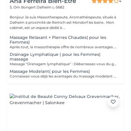
Ana Ferreira Bien-Être
4
3, Om Bongert
Dalheim L-5682
Bonjour Je suis Massotherapeute, Aromathérapeute, située à
Dalheim à proximité de Remich est Mondorf les bains . Mon
cabinet, est un espace dédié à ...
Massage Relaxant + Pierres Chaudes( pour les
Femmes)
Après tout, la massothérapie offre de nombreux avantages en appuyant sur les tissus mous du corps. Il stimule la circulation sanguine, la mobilité et l'élasticité. -Soulagement des maux de tête. -Diminution de la fatigue. -Stimulation et équilibre du système intestinal. -Élimination des toxines et des déchets métaboliques. -Diminution de l'insomnie. -Contrôle du stress. -Diminution de l'anxiété. -Soulagement de la tension et des douleurs musculaires.
Drainage Lymphatique ( pour les Femmes)
massage
Massage "Drenagem lymphatique" : Débarrassez-vous du gonflement et de la rétention d'eau" Le massage de drainage lymphatique est une technique utilisée pour réduire le gonflement et la rétention d'eau. Ce sont les principales raisons pour lesquelles vous avez recours à ce type de massage, mais il y en a beaucoup plus. -D'améliorer la circulation sanguine et lymphatique -De détoxifier le corps -De réduire visiblement la cellulite et raffermir la peau -De lutter contre la rétention d'eau -De lutter contre le stress
Massage Modelant( pour les Femmes)
Connaissez-vous déjà les avantages du massage modelant ? -Il est possible d'obtenir d'excellents résultats avec la procédure, car il existe une série de techniques à des fins différentes. Grâce à des mouvements continus et vigoureux, des manuvres sont effectuées pour décompoter les graisses dans différentes zones du corps. -De cette façon, vous pourrez réduire les mesures, améliorer le métabolisme et l'oxygénation cellulaire et éliminer les toxines. -Le massage modelant est indiqué pour ceux qui veulent améliorer leur estime de soi grâce à la modélisation corporelle et à la réduction de la graisse localisée.