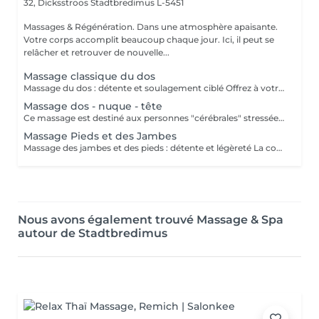
32, Dicksstroos
Stadtbredimus L-5451
Massages & Régénération. Dans une atmosphère apaisante.
Votre corps accomplit beaucoup chaque jour. Ici, il peut se
relâcher et retrouver de nouvelle...
Massage classique du dos
Massage du dos : détente et soulagement ciblé Offrez à votre dos une véritable pause : des gestes de massage relaxants et efficaces détendent, étirent et tonifient les zones sensibles au niveau lombaire, thoracique et cervical ainsi que les muscles pectoraux. Douleurs, tensions musculaires et blocages peuvent être soulagés, tandis que la circulation sanguine est stimulée.
Massage dos - nuque - tête
Ce massage est destiné aux personnes "cérébrales" stressées. Des techniques de préhension spéciales de la mobilisation de la colonne cervicale garantissent un apaisement des pensées. Un remède contre les tensions de stress, les douleurs au cou, les étourdissements, les problèmes de posture, les maux de tête et l'épuisement.
Massage Pieds et des Jambes
Massage des jambes et des pieds : détente et légèreté La combinaison massage des jambes et des pieds procure une détente profonde et libératrice. Les muscles tendus ou fatigués après le sport ou la randonnée sont assouplis, les points de tension relâchés et la circulation sanguine stimulée. Offrez à vos jambes fatiguées ce moment de bien-être réparateur.
Nous avons également trouvé Massage & Spa
autour de Stadtbredimus