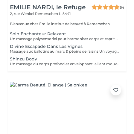
EMILIE NARDI, le Refuge
64
2, rue Wenkel
Remerschen L-5441
Bienvenue chez Émilie institut de beauté à Remerschen
Soin Enchanteur Relaxant
Un massage polysensoriel pour harmoniser corps et esprit dans une bulle de volupté. Prodigué à l'Huile Sensuelle Volupté aux notes de fruits rouges et de raisin, ce soin enveloppe et apaise le corps et l'esprit. L'alliance précieuse de pépins de raisin issus de vignobles d'exception et d'extrait de cassis laisse la peau intensément nourrie, douce et soyeuse. Un pur moment d'évasion olfactive et sensorielle.
Divine Escapade Dans Les Vignes
Massage aux ballotins au marc & pépins de raisins Un voyage inspiré des rituels ancestraux thaïlandais, revisités en vinothérapie. Ce soin relaxant associe manuvres manuelles et ballotins chauds infusés de marc et de pépins de raisin, pour drainer, détendre et purifier en profondeur. Une immersion totale dans une balade au coeur des vignes, entre chaleur bienfaisante et énergie retrouvée.
Shinzu Body
Un massage du corps profond et enveloppant, alliant mouvements manuels, énergétique et baguette Kansa. Ce soin libérateur stimule la circulation, régule le système nerveux et apaise les tensions émotionnelles. Il t'invite à un voyage intérieur unique, reconnectant corps, cur et esprit dans une expérience sensorielle profonde et vibratoire.