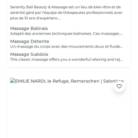
Serenity Bali Beauty & Massage est un lieu de bien-être et de
sérénité géré par l'équipe de thérapeutes professionnels avec
plus de 10 ans d'expérienc...
Massage Balinais
Adapté des anciennes techniques balinaises. Ces massages des tissus profonds soulagent les tensions corporelles et favorisent de meilleurs habitudes de sommeil.
Massage Détente
Un massage du corps avec des mouvements doux et fluides. Utile pour rajeunir la peau, soulager les tensions et le stress, éclaircir l'esprit et favoriser la circulation sanguine.
Massage Suédois
This classic massage offers you a wonderful relaxing and rejuvenating experience to improve your circulation and promote relaxation by soothing your muscles.