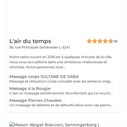
L'air du temps
98
56, rue Principale
Sandweiler L-5241
Notre salon ouvert en 2016 est à quelques minutes de la ville,
nous vous accueillons dans une ambiance chaleureuse et
intimiste. Notre personnel, tout...
Massage corps SULTANE DE SABA
Massage et relaxation corps complet avec les senteurs inégalables de notre gamme artisanale et ancestrale de 'Sultane de Saba'. Pour vous faire plaisir ou pour offrir un moment de détente et bien-être.
Massage à la Bougie
C'est un massage extrêmement réconfortant qui va nourrir en même temps votre peau avec les propriétés de la bougie de massage. Vous voyagerez avec les senteurs inégalables de la gamme 'Sultane de Saba' . Idéalement à faire durant les mois d'hiver.
Massage Pierres Chaudes
Un massage de détente et de détoxification avec ces pierres chaudes de basalte qui vont détendre vos muscles et vous donneront une sensation de bien-être. Eviter de le faire en été car sensation de chaleur assez intense.