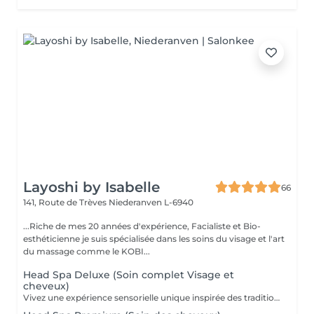
Layoshi by Isabelle
66
141, Route de Trèves
Niederanven L-6940
...Riche de mes 20 années d'expérience, Facialiste et Bio-
esthéticienne je suis spécialisée dans les soins du visage et l'art
du massage comme le KOBI...
Head Spa Deluxe (Soin complet Visage et
cheveux)
Vivez une expérience sensorielle unique inspirée des traditions anciennes japonaises dédiées au soin du corps et à l'apaisement de l'esprit. Le Head Spa combine soin des cheveux et du visage pour améliorer la revitalisation du cuir chevelu tout en favorisant la réduction du stress et la relaxation générale: - Démaquillage du visage - Massage du visage manuel "coup d'éclat" - Massage manuel des épaules, de la nuque et du cuir chevelu à l'huile précieuse et utilisation de différents outils - Fontaine d'eau chaude - Masque visage hydratant - Shampoing - Masque capillaire sous bain de vapeur + sérum - Massage des mains et des bras. - Crème + Sérum visage hydradants - Séchage des cheveux (15 minutes)