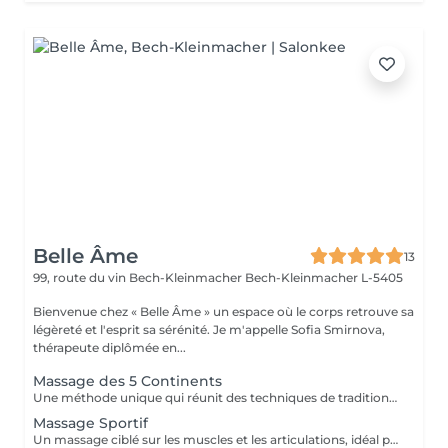
Belle Âme
13
99, route du vin Bech-Kleinmacher
Bech-Kleinmacher L-5405
Bienvenue chez « Belle Âme » un espace où le corps retrouve sa
légèreté et l'esprit sa sérénité. Je m'appelle Sofia Smirnova,
thérapeute diplômée en...
Massage des 5 Continents
Une méthode unique qui réunit des techniques de traditions du monde entier : lomi-lomi, ayurvédique, californien, suédois, réflexologie et travail énergétique. Ce massage agit sur plusieurs niveaux : il purifie le corps, renforce la vitalité, libère les blocages émotionnels et recharge en énergie. J'y ai intégré mes propres techniques pour rendre chaque séance encore plus profonde et personnalisée. Nettoyage des Chakras inclus dans le soin
Massage Sportif
Un massage ciblé sur les muscles et les articulations, idéal pour les personnes actives et les sportifs. Il favorise la récupération, réduit les tensions et améliore la souplesse. L'intensité est toujours adaptée individuellement - de modérée à très profonde.