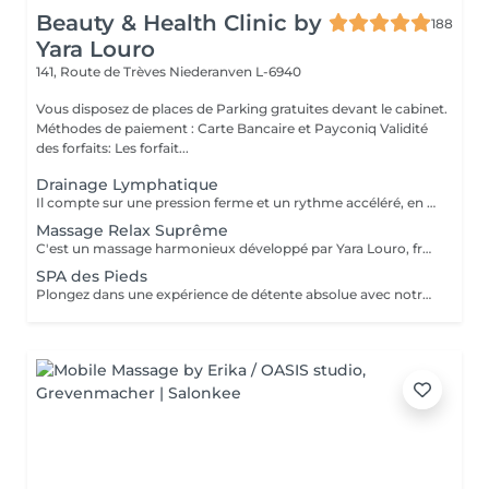
Beauty & Health Clinic by
188
Yara Louro
141, Route de Trèves
Niederanven L-6940
Vous disposez de places de Parking gratuites devant le cabinet.
Méthodes de paiement : Carte Bancaire et Payconiq Validité
des forfaits: Les forfait...
Drainage Lymphatique
Il compte sur une pression ferme et un rythme accéléré, en plus de pompages et des manuvres exclusives qui permettent des résultats immédiats. Cette technique réduit les oedèmes, active la circulation sanguine et potentialise un réseau complexe de vaisseaux où passent les fluides corporels, réduisant ainsi la tant redoutée cellulite. Le résultat est un corps moins gonflé et galbé avec un métabolisme plus accéléré et, donc, une sensation de bien-être.
Massage Relax Suprême
C'est un massage harmonieux développé par Yara Louro, fruit de ses années d'expérience. Ce massage qui rassure le corps, l'esprit et l'âme, a été particulièrement développé pour fournir une relaxation totale des sens, vous transportant vers un état de bien-être parfait. Vous découvrirez tous ses secrets lors de votre séance.
SPA des Pieds
Plongez dans une expérience de détente absolue avec notre Spa des Pieds, un rituel d'exception dédié au bien-être et à l'élégance. Vos pieds sont délicatement immergés dans un bain sensoriel enrichi en sels précieux et actifs relaxants, favorisant la détente profonde et la revitalisation. Le soin se poursuit par une exfoliation raffinée qui révèle une peau douce et soyeuse, suivie d'un massage expert aux gestes lents et enveloppants, libérant les tensions et rééquilibrant les énergies. Véritable moment de luxe et de sérénité, ce soin procure une sensation de légèreté durable et un confort absolu.