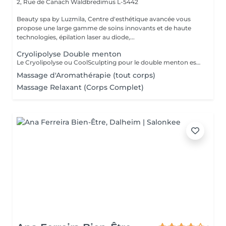
2, Rue de Canach
Waldbredimus L-5442
Beauty spa by Luzmila, Centre d'esthétique avancée vous
propose une large gamme de soins innovants et de haute
technologies, épilation laser au diode,...
Cryolipolyse Double menton
Le Cryolipolyse ou CoolSculpting pour le double menton est un traitement esthétique efficace et non invasif permettant de réduire l'apparence du double menton. Cette méthode utilise des températures très basses pour détruire les cellules graisseuses situées sous la peau, qui sont ensuite éliminées naturellement par le corps sans endommager les tissus environnants. Le résultat est une réduction visible de la graisse sous-mentonnière, pour un visage plus affiné. Avantages : Réduction de l'apparence du double menton sans chirurgie ; Traitement Non invasif et sans douleur ; Résultats visibles après quelques séances. Réservez dès aujourd'hui votre séance de Cryolipolyse pour le double menton et découvrez les résultats incroyables de cette technologie innovante !
Massage d'Aromathérapie (tout corps)
Massage Relaxant (Corps Complet)