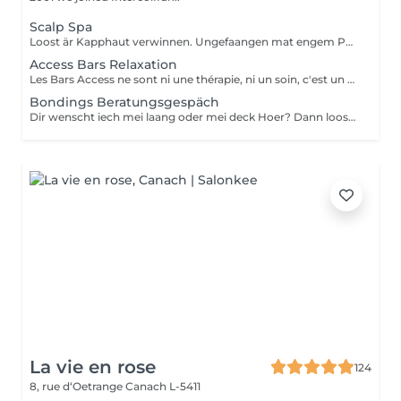
Scalp Spa
Loost är Kapphaut verwinnen. Ungefaangen mat engem Peeling vun der Kapphaut mam passenden Ueleg dran. Dono kreien och d Längten an Spetzen mat enger Fusiodose dei neideg Opmierksamkeet. Zum Schluss geneisst dir en Kapphautmassage mat der Scalp Brush an dem Fortifying scalp serum.
Access Bars Relaxation
Les Bars Access ne sont ni une thérapie, ni un soin, c'est un outil qui favorise le fameux « lâcher-prise ». La stimulation de ces points entraîne un relâchement des blocages mentaux, provoque une relaxation intense et lorsque touchés doucement, ils relâchent sans effort, tout ce qui empêche de recevoir.
Bondings Beratungsgespäch
Dir wenscht iech mei laang oder mei deck Hoer? Dann loost iech proffessionel beroden.
La vie en rose
124
8, rue d‘Oetrange
Canach L-5411