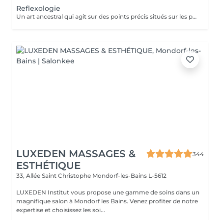
Reflexologie
Un art ancestral qui agit sur des points précis situés sur les pieds, reliés aux organes et systèmes de l'organisme. La réflexologie aide à se détendre, améliore le bien-être général, restaure l'équilibre intérieur et active les processus naturels d'auto-régulation du corps.
LUXEDEN MASSAGES &
344
ESTHÉTIQUE
33, Allée Saint Christophe
Mondorf-les-Bains L-5612
LUXEDEN Institut vous propose une gamme de soins dans un
magnifique salon à Mondorf les Bains. Venez profiter de notre
expertise et choisissez les soi...