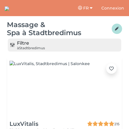
FR
Connexion
Massage &
Spa
à
Stadtbredimus
Filtre
à
Stadtbredimus
LuxVitalis
215