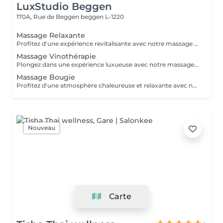
LuxStudio Beggen
170A, Rue de Beggen
beggen L-1220
Massage Relaxante
Profitez d'une expérience revitalisante avec notre massage relaxant de 40, 60 ou 90 minutes. Nos esthéticiennes utiliseront des techniques douces pour soulager les tensions musculaires, procurant une sensation de tranquillité. Le temps de préparation et d'installation de la cliente est inclus dans la période choisie, garantissant que chaque minute soit consacrée à votre bien-être. Profitez de ce moment pour rajeunir corps et esprit.
Massage Vinothérapie
Plongez dans une expérience luxueuse avec notre massage Vinothérapie de 40, 60 ou 90 minutes. Nos Esthetcienne experts utiliseront des techniques spécifiques, combinant les bienfaits du raisin pour apaiser vos muscles et offrir une sensation de détente profonde. Le temps de préparation et d'installation de la cliente est inclus dans la durée sélectionnée, garantissant une expérience dédiée à votre bien-être. Laissez-vous emporter par ce moment de délice, revitalisant à la fois votre corps et votre esprit.
Massage Bougie
Profitez d'une atmosphère chaleureuse et relaxante avec notre massage aux bougies de 40, 60 ou 90 minutes. Nos esthéticiennes spécialisées intègrent des bougies parfumées pour créer une ambiance paisible tout en appliquant des techniques douces visant à soulager les tensions musculaires. Le temps de préparation et d'installation de la cliente est inclus dans la période choisie, garantissant que chaque minute soit dédiée à votre bien-être. Offrez-vous une expérience de rajeunissement du corps et de l'esprit dans ce cadre serein.
Nouveau
Carte