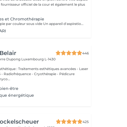
st fournisseur officiel de la cour et également le plus
es et Chromothérapie
Appareil de thérapie par couleur sous vide Un appareil d'aspiration - complété avec 21 couleurs (barre de couleurs Akari). APPLICATIONS En cosmétique, en massage, en physiothérapie et dans le domaine médical. AVANTAGE En raison du vide, de la levée sans pression, la circulation sanguine et la lymphe sont stimulées. Ce vide est constant, finement contrôlé et réglable. Il a un train doux. Cela signifie qu'il peut également être utilisé sur les zones les plus sensibles - cicatrices, contour des yeux, lèvres, zones douloureuses ... APPLICATIONS POSSIBLES EN COSMÉTIQUE, Pour resserrer et affiner le visage (rides autour des yeux et des lèvres), cou et décolleté les bras supérieurs , ventre , hanche , cellulite DANS LE MASSAGE, drainage , réflexologie , tissu conjonctif, le drainage lymphatique , compensation des méridiens , dans les blessures sportives Pour le post-traitement des opérations faciales Possibilité d'utiliser une pyramide de cristal de roche pour faire des stimulations de couleur.
ARI
Belair
446
ierre Dupong
Luxembourg L-1430
thétique : Traitements esthétiques avancées - Laser
Radiofréquence - Cryothérapie - Pédicure
myco...
bien-être
ique énergétique
ockelscheuer
425