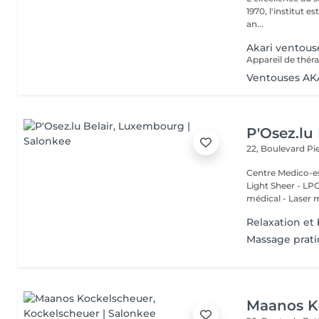
1970, l'institut e
an...
Akari ventous
Ventouses AK
P'Osez.lu 
22, Boulevard P
Centre Medico-es
Light Sheer - LPG - 
médical - Laser 
Relaxation et 
Massage prat
Maanos K