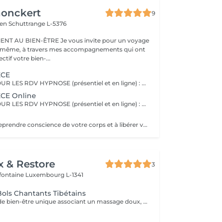
honckert
9
ren
Schuttrange L-5376
RE Je vous invite pour un voyage
-même, à travers mes accompagnements qui ont
tif votre bien-...
ECE
IMPORTANT ! POUR LES RDV HYPNOSE (présentiel et en ligne) : vous recevrez un mail 2 jours avant la séance afin de m'indiquer les motifs de votre consultation. Le principe de l'hypnose est de modifier votre système de croyance en installant de nouveaux programmes internes, qui correspondent à ce que vous êtes. L'hypnose SAJECE agit par le biais d'histoires métaphoriques afin de transmettre des messages à votre inconscient pour vous libérer de vos peurs et croyances limitantes. Ainsi, elle vous permet de mettre en place les changements dont vous avez besoin dans votre vie, pour vous aider à être dans le moment présent, et reprendre confiance en vous. Elle vous aide à prendre du recul sur des situations et à changer vos croyances pour votre mieux-être. L'hypnose SAJECE vous aide à sortir les émotions coincées, à comprendre vos besoins et à être à l'écoute de vous-même. C'est un outil puissant qui a pour objectif d'agir sur l'origine d'un problème pour vous en débarrasser définitivement, afin que vous puissiez redevenir acteur de votre vie. En rééduquant vos pensées (du négatif vers le positif), vous pourrez observer un tout nouveau monde s'ouvrir à vous et avec, de nouvelles possibilités pour vivre la vie dont vous avez envie - car vous êtes le seul créateur de celle-ci !
CE Online
IMPORTANT ! POUR LES RDV HYPNOSE (présentiel et en ligne) : vous recevrez un mail 2 jours avant la séance afin de m'indiquer les motifs de votre consultation. Merci Une séance d'hypnose à distance (en ligne ou par téléphone) est aussi efficace qu'une séance en présentiel dans mon cabinet au Luxembourg. Les séances à distance sont idéales si vous souhaitez par les faire le soir juste avant de vous endormir. Comme en cabinet, j'aurai créé une séance sur-mesure pour vous, et vous pourrez vous laisser guider par ma voix à travers les histoires que je vous raconte. Une fois la séance terminée, vous pourrez retourner à vos activités ou simplement vous coucher.
Je vous invite à reprendre conscience de votre corps et à libérer vos tensions, au cours d'une séance de relaxation guidée. Reconnectez-vous à vos émotions, vos envies et vos besoins, à travers la respiration, la visualisation et les vibrations magiques des bols chantants tibétains. Accordez-vous un moment de bien-être et laissez-vous porter par cette douce expérience.
x & Restore
3
efontaine
Luxembourg L-1341
ols Chantants Tibétains
Une expérience de bien-être unique associant un massage doux, des huiles aromatiques et les sons apaisants des bols chantants tibétains. Les vibrations harmonieuses et les tonalités relaxantes créent une atmosphère immersive propice à la détente et à la déconnexion du quotidien.