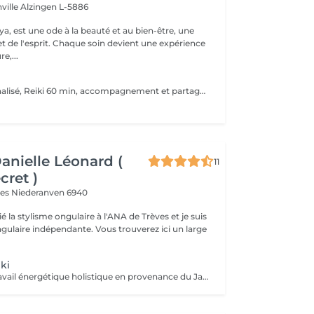
ville
Alzingen L-5886
a, est une ode à la beauté et au bien-être, une
et de l'esprit. Chaque soin devient une expérience
e,...
( Accueil personnalisé, Reiki 60 min, accompagnement et partage ) Soin énergétique d'origine japonaise qui permet de faire circuler et d'harmoniser l'énergie du corps. Le Reiki aide à apaiser le corps et l'esprit, favorise la relaxation, contribue à améliorer le sommeil, calme les tensions.
Danielle Léonard (
11
cret )
ves
Niederanven 6940
ié la stylisme ongulaire à l'ANA de Trèves et je suis
dépendante. Vous trouverez ici un large
ki
Le Reiki est un travail énergétique holistique en provenance du Japon. Par l'imposition des mains, le flux d'énergie dans le corps est harmonisé et les capacités d'auto-guérison sont activées.