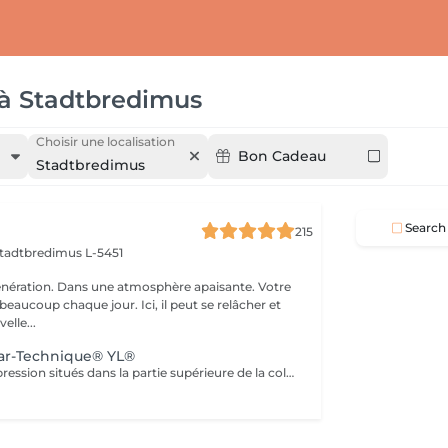
à
Stadtbredimus
Choisir une localisation
Bon Cadeau
Stadtbredimus
Search
215
tadtbredimus L-5451
nération. Dans une atmosphère apaisante. Votre
eaucoup chaque jour. Ici, il peut se relâcher et
elle...
lar-Technique® YL®
Les points d'acupression situés dans la partie supérieure de la colonne vertébrale et à la base du crâne sont stimulés par des huiles essentielles coordonnées. Elle a un effet direct sur notre système nerveux car elle s'effectue au niveau du canal central des cordons nerveux et de la zone d'entrée dans le cerveau. Les huiles ont un effet équilibrant sur les nerfs et activent le système nerveux parasympathique, responsable de notre régénération et de notre récupération. Les cellules nerveuses du cerveau et de la partie supérieure de la colonne vertébrale deviennent mieux mises en réseau, connectées et activées, en particulier au locus caeruleus et au nerf vague.