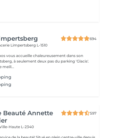
impertsberg
694
encerie
Limpertsberg L-1510
nos vous accueille chaleureusement dans son
tsberg, à seulement deux pas du parking 'Glacis'.
 meill...
pping
pping
de Beauté Annette
597
ier
Ville-Haute L-2340
uté! Situé en plein centre-ville depuis