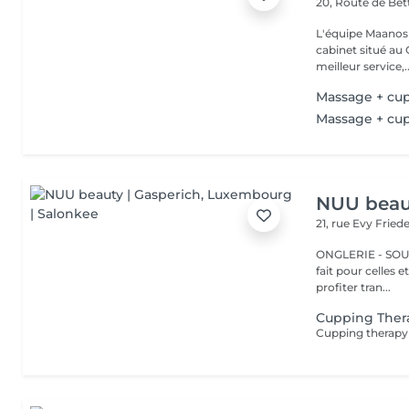
20, Route de B
L'équipe Maanos 
cabinet situé au 
meilleur service,..
Massage + cu
Massage + cu
NUU beaut
21, rue Evy Fried
ONGLERIE - SOURCILS
fait pour celles 
profiter tran...
Cupping Ther