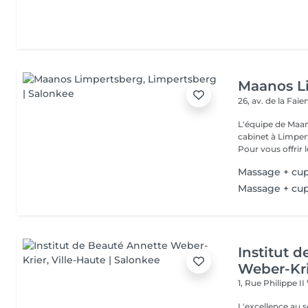
Maanos L
26, av. de la Faï
L'équipe de Maa
cabinet à Limper
Pour vous offrir le
Massage + cu
Massage + cu
Institut 
Weber-Kr
1, Rue Philippe II
L'excellence au service de la bea