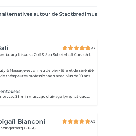
s alternatives autour de Stadtbredimus
ali
93
xembourg Kikuoka Golf & Spa Scheierhaff
Canach L-
uty & Massage est un lieu de bien-être et de sérénité
 de thérapeutes professionnels avec plus de 10 ans
ventouses
25 minutes de ventouses 35 min massage drainage lymphatique. Une forme ancienne de médecine alternative dans laquelle un thérapeute place des ventouses spéciales sur votre peau pendant quelques minutes pour créer une aspiration. Les gens l'obtiennent à de nombreuses fins, notamment pour soulager la douleur, l'inflammation, la circulation sanguine, la relaxation et le bien-être, et comme type de massage des tissus profonds.
igaïl Bianconi
83
enningerberg L-1638