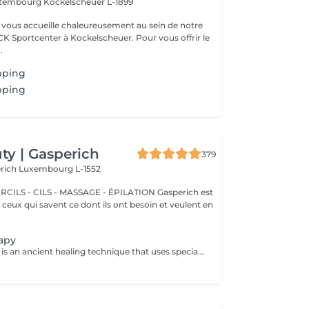
ettembourg
Kockelscheuer L-1899
vous accueille chaleureusement au sein de notre
CK Sportcenter à Kockelscheuer. Pour vous offrir le
.
pping
pping
y | Gasperich
379
erich
Luxembourg L-1552
 - CILS - MASSAGE - ÉPILATION Gasperich est
et ceux qui savent ce dont ils ont besoin et veulent en
apy
Cupping therapy is an ancient healing technique that uses special cups to create gentle suction on the skin. This suction promotes blood flow, relieves muscle tension, reduces inflammation, and supports deep relaxation. The treatment can help release toxins, improve circulation, and ease chronic pain or stiffness. *Please note that cupping therapy could just be added to a massage service with includes back massage.