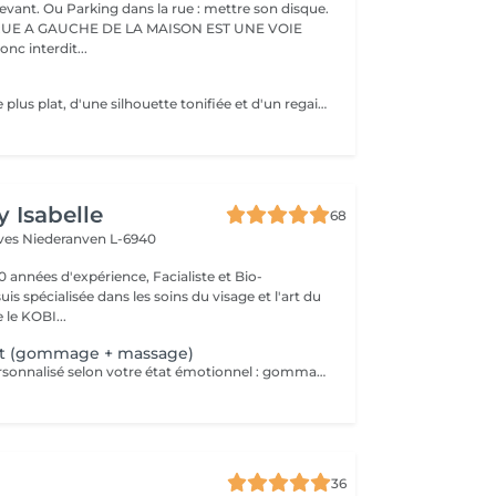
evant. Ou Parking dans la rue : mettre son disque.
RUE A GAUCHE DE LA MAISON EST UNE VOIE
onc interdit...
Envie d'un ventre plus plat, d'une silhouette tonifiée et d'un regain d'énergie ? Rejoignez mon cours de Pilates Mat en petit groupe ! Chaque séance vous fait travailler les abdominaux profonds, améliore votre posture, soulage le mal de dos et sculpte votre corps efficacement. Avec seulement 5 places disponibles, vous profitez d'un suivi personnalisé et de corrections adaptées pour maximiser vos résultats. Merci de prévoir l'appoint en espèces. 36 rue du Golf L-1638 Senningerberg Parking gratuit Toute réservation non honorée est due. Toute réservation non annulée 48h avant est due.
y Isabelle
68
èves
Niederanven L-6940
0 années d'expérience, Facialiste et Bio-
uis spécialisée dans les soins du visage et l'art du
e KOBI...
ait (gommage + massage)
soin sensoriel personnalisé selon votre état émotionnel : gommage complet du corps au sel rose de l'Himalaya pour une peau douce et satinée + douche + Massage personnalisé
36