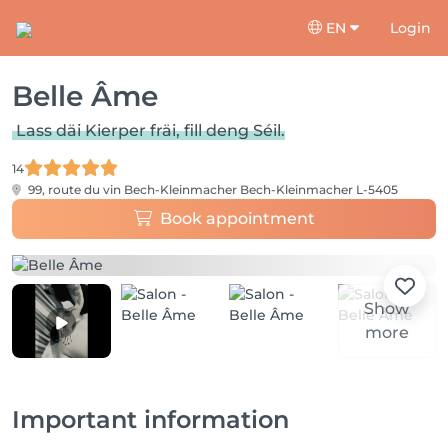
EN
Login
Belle Âme
Lass däi Kierper fräi, fill deng Séil.
14
99, route du vin Bech-Kleinmacher
Bech-Kleinmacher L-5405
Book appointment
Show
more
Important information