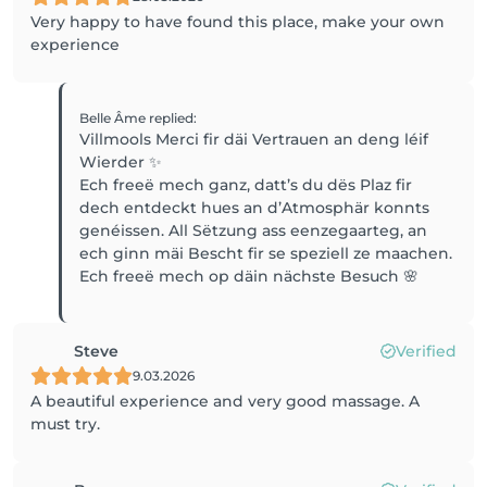
Very happy to have found this place, make your own
experience
Belle Âme
replied
:
Villmools Merci fir däi Vertrauen an deng léif
Wierder ✨
Ech freeë mech ganz, datt’s du dës Plaz fir
dech entdeckt hues an d’Atmosphär konnts
genéissen. All Sëtzung ass eenzegaarteg, an
ech ginn mäi Bescht fir se speziell ze maachen.
Ech freeë mech op däin nächste Besuch 🌸
Steve
Verified
9.03.2026
A beautiful experience and very good massage. A
must try.