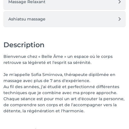
Massage Relaxant
entièrement personnalisée grâce à l’aromathérapie, 
aux huiles essentielles, à la musique et à une 
ambiance soigneusement pensée.

Ashiatsu massage
Je travaille avec une présence totale, une profonde 
concentration et beaucoup de bienveillance, afin 
d’offrir un moment de détente, de reconnexion à soi 
et d’harmonie.

Description
Je privilégie la qualité plutôt que la quantité et 
Bienvenue chez « Belle Âme » un espace où le corps
j’accompagne mes clients de façon personnalisée, 
retrouve sa légèreté et l'esprit sa sérénité.
séance après séance.

Je m'appelle Sofia Smirnova, thérapeute diplômée en
✨ « Les 5 Continents Plus » n’est pas seulement un 
massage avec plus de 7 ans d'expérience.
massage. C’est une expérience où le toucher devient 
Au fil des années, j'ai étudié et perfectionné différentes
un art.

techniques que je combine avec ma propre approche.
Chaque séance est pour moi un art d'écouter la personne,
Je vous invite à la découvrir et à ressentir si elle vous 
de comprendre son corps et de l'accompagner vers la
correspond.

détente, la régénération et l'harmonie.
🤍 Sofia Smirnova