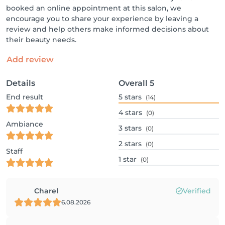
booked an online appointment at this salon, we
encourage you to share your experience by leaving a
review and help others make informed decisions about
their beauty needs.
Add review
Details
Overall
5
End result
5
stars
(14)
4
stars
(0)
Ambiance
3
stars
(0)
2
stars
(0)
Staff
1
star
(0)
Charel
Verified
6.08.2026