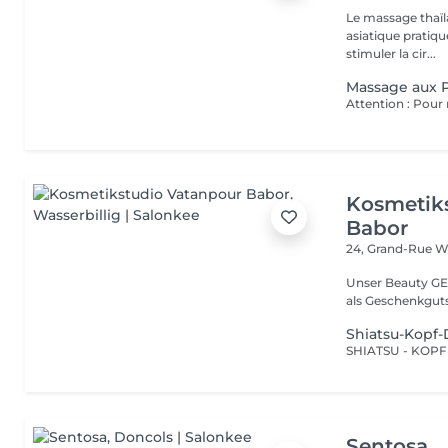
Le massage thaïla
asiatique pratiq
stimuler la cir...
Massage aux P
Kosmetik
Babor
24, Grand-Rue
Wa
Unser Beauty GE
als Geschenkguts
Shiatsu-Kopf
Sentosa