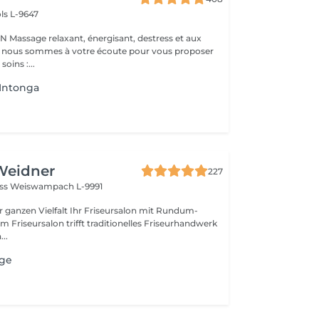
ls L-9647
s et aux
 : nous sommes à votre écoute pour vous proposer
oins :...
Intonga
Weidner
227
oss
Weiswampach L-9991
lt Ihr Friseursalon mit Rundum-
..
age