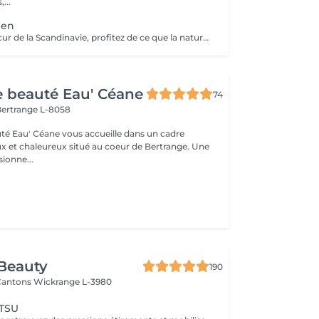
,...
ien
Evadez-vous au cur de la Scandinavie, profitez de ce que la nature a, à vous offrir Une parenthèse végétale très inspirante pour déconnecter et se reconnecter Véritable moment de relaxation complète. Sauna infrarouge, Massage shiatsu, bol d'air jacquier, douche. Onction du huiles précieuses, hammam crânien et facial, bains rythmés avec méditation guidée, exercices de sophrologie, shampooing, pose de masque et massage crânien, rituel de la cascade, rinçage à l'infusion de plantes et pulvérisation d'hydrolats qui clôturent le soin. Ne comprend pas le séchage des cheveux.
de beauté Eau' Céane
74
ertrange L-8058
auté Eau' Céane vous accueille dans un cadre
x et chaleureux situé au coeur de Bertrange. Une
ionne...
Beauty
190
 Cantons
Wickrange L-3980
ATSU