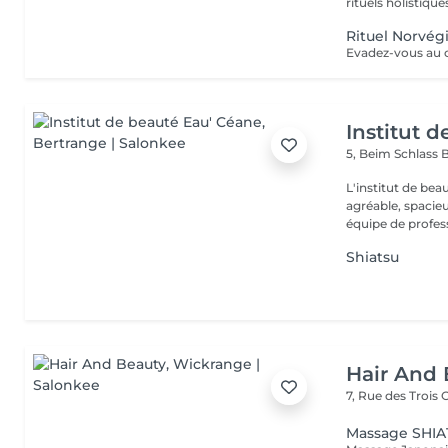
rituels holistiques
Rituel Norvég
Institut 
5, Beim Schlass
B
L'institut de be
agréable, spacieu
équipe de profess
Shiatsu
Hair And 
7, Rue des Trois
Massage SHI