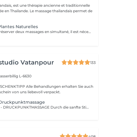
ndais, est une thérapie ancienne et traditionnelle
uée en Thaïlande. Le massage thaïlandais permet de
lantes Naturelles
Attention : Pour réserver deux massages en simultané, il est nécessaire de procéder à deux réservations séparées. Ajouter deux services dans une seule réservation entraînera la programmation des rendez-vous l'un après l'autre, et non en même temps. Si besoin, vous pouvez également nous contacter par téléphone au 691 603 983. Merci !
studio Vatanpour
133
sserbillig L-6630
SCHENKTIPP Alle Behandlungen erhalten Sie auch
chein von uns liebevoll verpackt.
-Druckpunktmassage
SHIATSU - KOPF - DRUCKPUNKTMASSAGE Durch die sanfte Stimulation bestimmter Druckpunkte und Energiebahnen werden Blockaden gelöst und der Energiefluss im Körper wiederhergestellt.
408