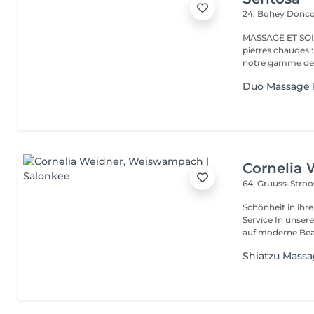
24, Bohey
Donco
MASSAGE ET SOIN Massage relaxant, énergisant, destres
pierres chaudes
notre gamme de s
Duo Massage 
Cornelia 
64, Gruuss-Stro
Schönheit in ihrer ganzen Vielfa
Service In unserem Friseursalon trifft traditionelles Friseurhandwerk
auf moderne Bea.
Shiatzu Mass