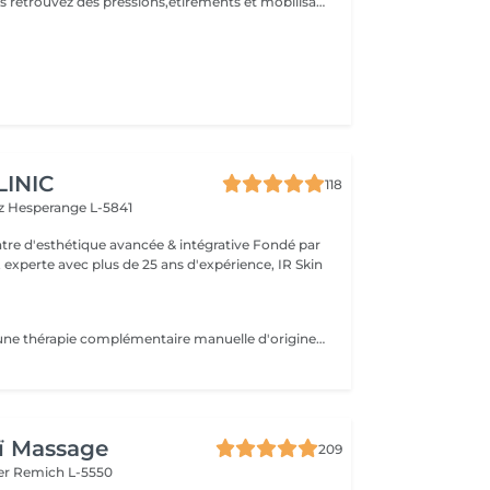
Massage Japonais retrouvez des pressions,étirements et mobilisations articulaires. Les pressions sont adaptées à votre choix, douces ou fortes Prévoir une tenue ample et des chaussettes propres.
LINIC
118
tz
Hesperange L-5841
 experte avec plus de 25 ans d'expérience, IR Skin
Zen Shiatsu: est une thérapie complémentaire manuelle d'origine japonaise, proche de l'acupuncture mais sans aiguilles. C'est une forme de massage, qui équilibre le yin et le yang et stimule ainsi les forces d'autorégulation naturelles du corps. Elle se base sur les méridiens connus dans la Médecine Traditionnelle Chinoise (MTC).
ï Massage
209
er
Remich L-5550