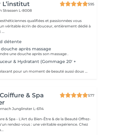
L’institut
595
on
Strassen L-8008
 esthéticiennes qualifiées et passionnées vous
 un véritable écrin de douceur, entièrement dédié à
...
ed détente
 douche après massage
rendre une douche après son massage .
ouceur & Hydratant (Gommage 20' +
Soin hydratant, relaxant pour un moment de beauté aussi doux qu'un alizé. Délicieuse parenthèse de bien-être, ce soin est un appel à l'évasion. Gommage du corps , suivi d'un massage relaxant.
Coiffure & Spa
577
er
ternach
Junglinster L-6114
& Spa - L'Art du Bien-Être & de la Beauté Offrez-
un rendez-vous : une véritable expérience. Chez
..