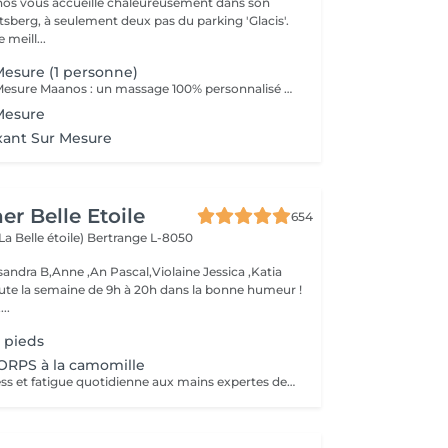
nos vous accueille chaleureusement dans son
tsberg, à seulement deux pas du parking 'Glacis'.
 meill...
esure (1 personne)
Le Massage Sur Mesure Maanos : un massage 100% personnalisé en fonction de vos besoins et de vos envies !
Mesure
xant Sur Mesure
er Belle Etoile
654
La Belle étoile)
Bertrange L-8050
andra B,Anne ,An Pascal,Violaine Jessica ,Katia
oute la semaine de 9h à 20h dans la bonne humeur !
..
 pieds
RPS à la camomille
Abandonnez stress et fatigue quotidienne aux mains expertes de notre estheticienne. Sa gestuelle manuelle libere instantanement chacun de vos points de tension depuis les pieds jusqu à la nuque Le doux parfum fleuri de la camomille enveloppe votre corps et apaise vos sens et votre esprit. lacher prise dans un incroyable moment de detente . Vous etes apaisée et detendue.