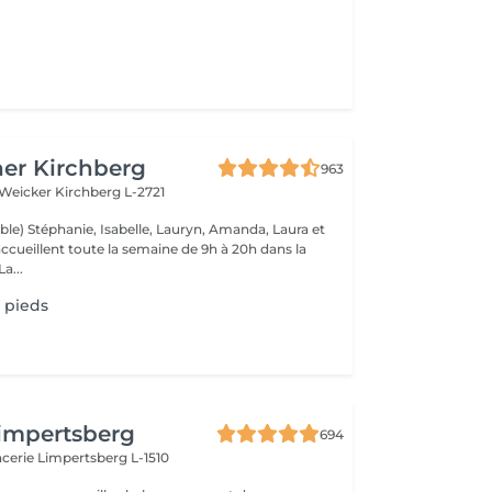
er Kirchberg
963
 Weicker
Kirchberg L-2721
ble) Stéphanie, Isabelle, Lauryn, Amanda, Laura et
ccueillent toute la semaine de 9h à 20h dans la
onne humeur ! La...
 pieds
impertsberg
694
encerie
Limpertsberg L-1510