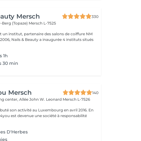
eauty Mersch
330
-Berg (Topaze)
Mersch L-7525
t un institut, partenaire des salons de coiffure NM
 2006, Nails & Beauty a inaugurée 4 instituts situés
s 1h
s 30 min
ou Mersch
140
ng center, Allée John W. Leonard
Mersch L-7526
uté son activité au Luxembourg en avril 2016. En
ty4you est devenue une société à responsabilité
es D'Herbes
ies