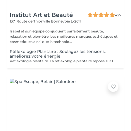
Institut Art et Beauté
427
137, Route de Thionville
Bonnevoie L-2611
Isabel et son équipe conjuguent parfaitement beauté,
relaxation et bien-être. Les meilleures marques esthétiques et
cosmétiques ainsi que la technolo...
Réflexologie Plantaire : Soulagez les tensions,
améliorez votre énergie
Réflexologie plantaire. La réflexologie plantaire repose sur le principe que les pieds sont une représentation miniature du corps humain. Chaque terminaison nerveuse correspond à un organe ou une partie de l'organisme. Lorsqu'un organe fonctionne mal, la circulation de l'énergie vitale est entravée, ce qui se répercute au niveau des pieds. Objectifs de la Réflexologie Plantaire La réflexologie vise à stimuler les capacités d'autorégulation du corps. La pression dynamique exercée sur une zone spécifique (zone réflexe) provoque un effet thérapeutique sur l'organe correspondant. Indications Thérapeutiques La réflexologie est indiquée pour les troubles fonctionnels tels que : Gestion du stress Maux de dos Troubles digestifs Migraines Troubles du sommeil Sinusite Douleurs Estheticienne Formée Marie