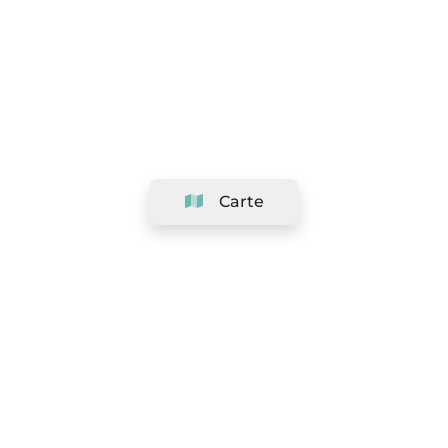
Carte
Société
Support
Équipe
&
Carrières
Référencer votre salon