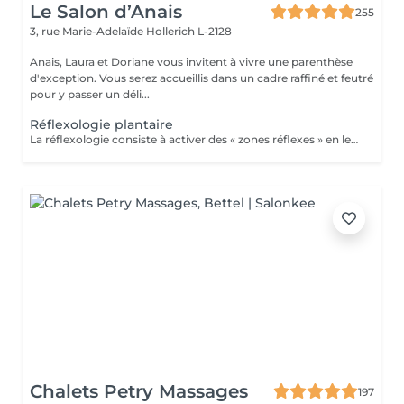
Le Salon d’Anais
255
3, rue Marie-Adelaïde
Hollerich L-2128
Anais, Laura et Doriane vous invitent à vivre une parenthèse
d'exception. Vous serez accueillis dans un cadre raffiné et feutré
pour y passer un déli...
Réflexologie plantaire
La réflexologie consiste à activer des « zones réflexes » en les massant du bout du doigt. Afin de soulager des douleurs à distance et rééquilibrer diverses fonctions vitales. Dans le cas de la réflexologie plantaire, ces fameuses zones sont situées au niveau des pieds. Les réflexologues considèrent qu'elles sont toutes associées à un organe, une partie du corps ou encore à une glande précise. La carte de réflexologie plantaire est vraiment très détaillée !
Chalets Petry Massages
197