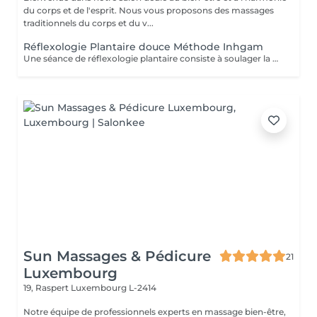
du corps et de l'esprit. Nous vous proposons des massages
traditionnels du corps et du v...
Réflexologie Plantaire douce Méthode Inhgam
Une séance de réflexologie plantaire consiste à soulager la personne en traitant les déséquilibres du corps, grâce à des pressions manuelles exercées sur les zones dites "réflexes" des pieds. Elle réduit les manifestations du stress, libère les blocages, élimine les toxines de l'organisme, améliore la vitalité. Cette technique manuelle rééquilibre le corps et tente de normaliser tous les systèmes de l'organisme. Malgré les bienfaits de la réflexologie, il faut garder à l'esprit que cette discipline, comme toutes celles de médecine douce ne peuvent en aucun cas se substituer à un traitement ou à un avis médical. Cette technique ne peut pas être considérée non plus comme une méthode du diagnostic. La réflexologie plantaire est une méthode naturelle de relaxation et une réelle source de bien-être, à effet bénéfique pour la santé, tant physiquement que mentalement. La réflexologie est une méthode douce, naturelle et généralement bien tolérée, mais comme tout soin, elle présente certaines contre-indications à respecter pour garantir votre sécurité. Elle n'est pas recommandée en cas de phlébite ou de thrombose en cours, de fièvre ou d'infection aiguë, ainsi qu'en présence d'une inflammation importante, d'une blessure récente ou d'une intervention chirurgicale récente sur la zone concernée. La réflexologie est également à éviter chez les personnes souffrant d'épilepsie non stabilisée, de maladies cardiaques graves ou de cancers en phase aiguë sans l'avis d'un médecin. En début de grossesse (premier trimestre), la prudence est de mise : les soins peuvent être proposés avec des adaptations ou différés selon les cas. En cas de grossesse à risque ou de parcours médical complexe, un accord médical peut être demandé avant de commencer les séances.
Sun Massages & Pédicure
21
Luxembourg
19, Raspert
Luxembourg L-2414
Notre équipe de professionnels experts en massage bien-être,