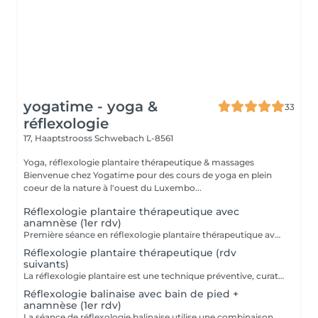
yogatime - yoga &
33
réflexologie
17, Haaptstrooss
Schwebach L-8561
Yoga, réflexologie plantaire thérapeutique & massages
Bienvenue chez Yogatime pour des cours de yoga en plein
coeur de la nature à l'ouest du Luxembo...
Réflexologie plantaire thérapeutique avec
anamnèse (1er rdv)
Première séance en réflexologie plantaire thérapeutique avec anamnèse approfondie. La réflexologie plantaire est une technique préventive, curative et manuelle. Cette technique millénaire non-invasive utilise les ressources naturelles de l'organisme et est reconnue par l'OMS (Organisation Mondiale de la Santé) comme une pratique de santé de soins complémentaires. Contre-indications: mycose ou blessure au pied.
Réflexologie plantaire thérapeutique (rdv
suivants)
La réflexologie plantaire est une technique préventive, curative et manuelle. Cette technique millénaire non-invasive utilise les ressources naturelles de l'organisme et est reconnue par l'OMS (Organisation Mondiale de la Santé) comme une pratique de santé de soins complémentaires. Contre-indications: mycose ou blessure au pied.
Réflexologie balinaise avec bain de pied +
anamnèse (1er rdv)
La séance de réflexologie balinaise utilise une combinaison de pressions profondes, de mouvements de pétrissage, de tapotements et d'étirements doux pour détendre le corps. Les points de pression utilisés en réflexologie balinaise sont liés à des points d'acupuncture sur les méridiens de la médecine traditionnelle chinoise. La stimulation de ces points peut aider à libérer des blocages énergétiques et à rétablir l'équilibre du corps. Cette séance nous plonge dans la culture balinaise avec ses petits rituels comme l'utilisation du bain de pieds, d'encens ou d'huiles essentielles qui contribuent à créer une atmosphère sacrée et à renforcer l'expérience d'harmonie de l'organisme. La réflexologie balinaise est accessible à tous. Doux et tonique à la fois, il est dans le monde du massage celui qui enveloppe de relaxation les plus hésitants car il offre une très large variété de mouvements. La réflexologie balinaise peut se substituer à la réflexologie plantaire traditionnelle pour apporter un soin d'horizon différent ou un point de départ à tout traitement de réflexologie plantaire de type occidentale. *** La réflexologie balinaise inclut le massage des mollets. Veuillez porter un vêtement ample que vous pourrez remonter aisément jusqu'au genoux *** Bienfaits : - Soutenir et booster le principe d'auto-régulation de l'organisme - Apaisement du système nerveux, massage de détente profonde - Réduction du stress et de l'anxiété - Amélioration de la circulation sanguine - Soulagement des douleurs - Amélioration du sommeil - Soulagement des maux de tête - Amélioration des troubles digestifs - Renforcement du système immunitaire ... Contre-indications : - Fièvre, phase aigüe de maladie - Fracture, foulure, coupure, brûlure ou autre blessure du pied, ongle incarné, mycose - Durant le premier mois de grossesse