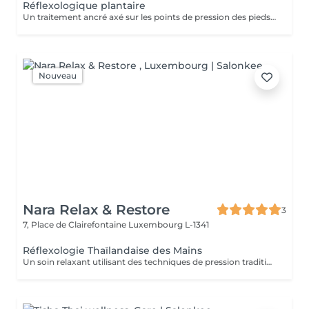
Réflexologique plantaire
Un traitement ancré axé sur les points de pression des pieds qui correspondent au reste du corps. Idéal pour soulager les « jambes lourdes » et rétablir l'équilibre interne.
Nouveau
Nara Relax & Restore
3
7, Place de Clairefontaine
Luxembourg L-1341
Réflexologie Thaïlandaise des Mains
Un soin relaxant utilisant des techniques de pression traditionnelles appliquées à des points spécifiques des mains. Idéal pour les mains fatiguées ou sollicitées au quotidien, notamment lors d'un usage fréquent de l'ordinateur, de l'écriture ou des appareils mobiles.