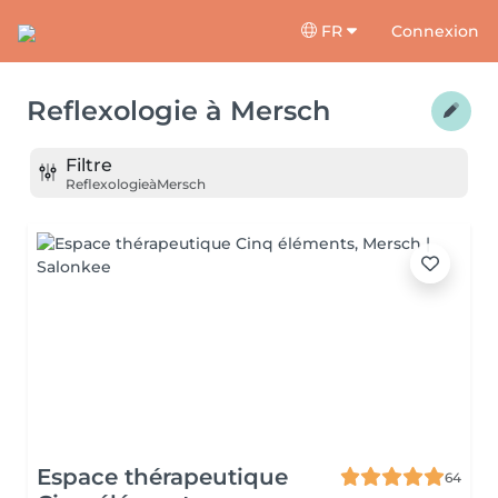
FR
Connexion
Reflexologie
à
Mersch
Filtre
Reflexologie
à
Mersch
Espace thérapeutique
64