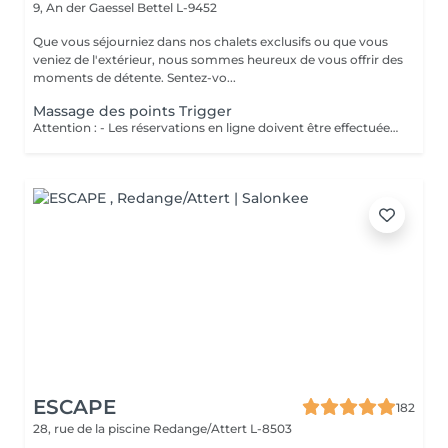
9, An der Gaessel
Bettel L-9452
Que vous séjourniez dans nos chalets exclusifs ou que vous
veniez de l'extérieur, nous sommes heureux de vous offrir des
moments de détente. Sentez-vo...
Massage des points Trigger
Attention : - Les réservations en ligne doivent être effectuées au moins 24 heures à l'avance. - Si vous souhaitez réserver un massage à court terme (moins de 24 heures à l'avance), veuillez appeler le +49 173 390 20 62. - Si vous devez annuler le massage, nous vous demandons de le faire au moins 24 heures à l'avance, sinon nous devrons facturer 70 % du prix des massages. - Les employés et les horaires peuvent être adaptés si nécessaire, après consultation avec vous Thérapie manuelle des points trigger traite les muscles et les tissus conjonctifs par des techniques de traitement bien ciblées. Les points Trigger sont des zones de la fibre musculaire qui restent bloquées en contraction. La douleur au début du traitement cède progressivement.
ESCAPE
182
28, rue de la piscine
Redange/Attert L-8503