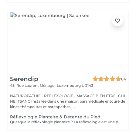
Serendip
84
45, Rue Laurent Ménager
Luxembourg L-2143
NATUROPATHIE - REFLEXOLOGIE - MASSAGE BIEN ETRE -CHI
NEI TSANG Installée dans une maison paramédicale entouré de
kinésithérapeutes et ostéopathes L...
Réflexologie Plantaire & Détente du Pied
Quesque la réflexologie plantaire ? La réflexologie est une pratique manuelle ancestrale qui stimule la capacité de tout être humain à l'auto-guérison. La réflexologie a pour objectif de stimuler les capacités d'auto régulation du corps. Ainsi, la pression dynamique exercée sur une zone spécifique (zone réflexe) provoque un effet thérapeutique sur l 'organe correspondant.. La réflexologie est indiquée concernant les troubles d'ordre fonctionnel : gestion du stress, maux de dos, troubles digestifs, migraines, troubles du sommeil, sinusite, douleurs de règles, trouble urinaire, douleurs articulaires... En travaillant sur les points réflexes on peut : . Rétablir le mouvement énergétique . Dissoudre les cristaux qui entravent la circulation énergétique et libérer ainsi l'énergie à travers l'organisme . Améliorer la circulation sanguine . Rétablir le bon fonctionnement organique ,nerveux et glandulaire . Rééquilibrer l'ortho et le parasympathique . Relaxation physique et psychologique Attention il n'y as pas de diagnostic , ce ne sont que des bilans énergétiques .