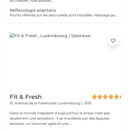
du cabinet, rues parallèl...
Réflexologie plantaire
Points réflexes sur les deux pieds sont travaillés. Massage par pression sur toutes les zones de vos pieds, utilisation avec du talc. Chèque cadeau disponible (Montant de votre choix, celui-ci est à indiquer lors de votre demande)
Fit & Fresh
3
15, Avenue de la Faiencerie
Luxembourg L-1510
Dans le monde trépidant d'aujourd'hui, le stress n'est pas
seulement une sensation : il se manifeste par des épaules
tendues, un sommeil agité et une ...