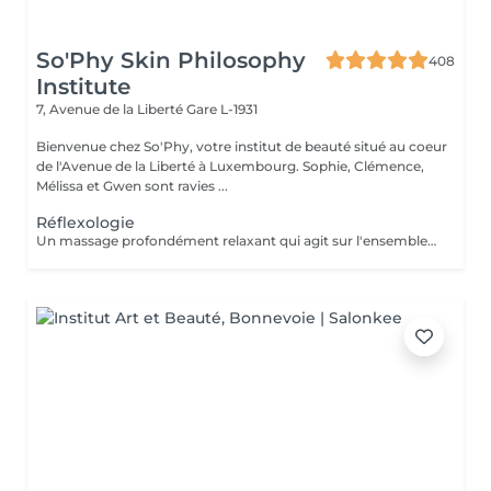
So'Phy Skin Philosophy
408
Institute
7, Avenue de la Liberté
Gare L-1931
Bienvenue chez So'Phy, votre institut de beauté situé au coeur
de l'Avenue de la Liberté à Luxembourg. Sophie, Clémence,
Mélissa et Gwen sont ravies ...
Réflexologie
Un massage profondément relaxant qui agit sur l'ensemble du corps à travers des points spécifiques situés au niveau des pieds. Grâce à des pressions ciblées, ce soin permet de relâcher les tensions, stimuler les fonctions naturelles de l'organisme et favoriser une sensation de rééquilibrage global. Il procure une détente profonde, améliore la sensation de légèreté et contribue à apaiser le corps comme l'esprit. Un moment idéal pour relâcher les tensions accumulées, se recentrer et retrouver un état de bien-être global.