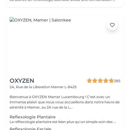
OXYZEN
285
2A, Rue de la Liberation
Mamer L-8425
Bienvenue à OXYZEN Mamer Luxembourg ! C'est avec un
immense plaisir que nous vous accueillons dans notre havre de
sérénité à Mamer, au 2A rue de la L...
Reflexologie Plantaire
La réflexologie plantaire est bien plus qu'un simple soin des pieds, c'est une véritable source de bien-être qui vous amène à un état de profonde relaxation. Cette technique apaisante a le pouvoir de diminuer le stress, les insomnies, les migraines, ainsi que les douleurs musculaires ou articulaires, y compris les maux de dos. Elle favorise la détente et la décontraction à la fois musculaire et mentale. Nos séances de réflexologie plantaire ont été soigneusement conçues pour vous offrir un véritable moment de détente, où chaque pression sur les points réflexes de vos pieds procure un apaisement profond. Vous vous sentirez revitalisé(e), libéré(e) des tensions, et prêt(e) à affronter le quotidien avec sérénité. Réservez dès maintenant votre séance de réflexologie plantaire et découvrez les bienfaits exceptionnels de cette technique ancestrale. Note : La réflexologie plantaire peut être une excellente option pour soulager de nombreux maux liés au stress, mais elle est déconseillée aux femmes enceintes. Chez OXYZEN, nous sommes déterminés à vous offrir une expérience de bien-être complète grâce à nos diverses techniques de relaxation. Idéal également comme idée cadeau originale, pour surprendre et faire plaisir. Pour en savoir plus et découvrir l'ensemble de nos prestations, cliquez ici : https://www.oxyzen.lu Avertissement : Nos soins sont dédiés au bien-être et à la relaxation. Ils ne remplacent pas un suivi médical et ne relèvent pas de la kinésithérapie.
Reflexologie Faciale