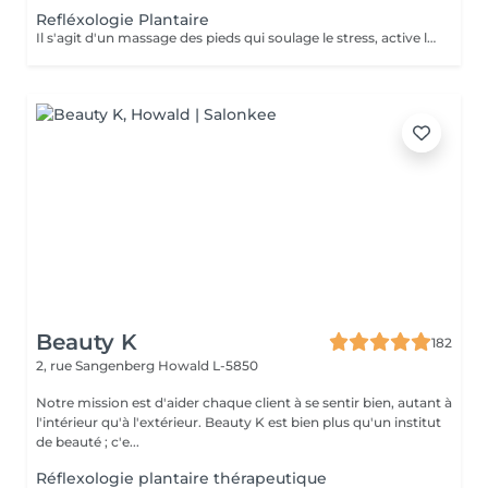
Refléxologie Plantaire
Il s'agit d'un massage des pieds qui soulage le stress, active la circulation corporelle et le système immunitaire. Cette méthode est contre-indiquée aux femmes enceintes. BÉNÉFICES DE LA RÉFLEXOLOGIE PODALE Promeut la relaxation et soulage le stress. Améliore la circulation sanguine en activant le système immunitaire. Les pieds sont une zone du corps souvent oubliée et maltraitée alors que grâce à eux nous avançons sur le long chemin de la vie qui nous mène à nos buts, à nos rêves ; il serait donc bon de les chouchouter eux aussi.
Beauty K
182
2, rue Sangenberg
Howald L-5850
Notre mission est d'aider chaque client à se sentir bien, autant à
l'intérieur qu'à l'extérieur. Beauty K est bien plus qu'un institut
de beauté ; c'e...
Réflexologie plantaire thérapeutique