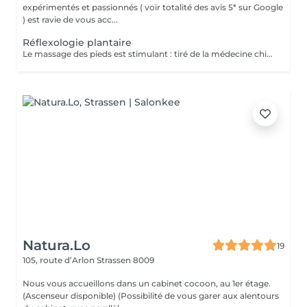
expérimentés et passionnés ( voir totalité des avis 5* sur Google
) est ravie de vous acc...
Réflexologie plantaire
Le massage des pieds est stimulant : tiré de la médecine chinoise, la réflexologie plantaire stimule les terminaisons nerveuses toutes reliées à différentes parties du corps. En pratiquant des pressions sur plusieurs zones précises de la voûte plantaire, le masseur stimule la circulation sanguine et favorise le drainage lymphatique. Le massage des pieds est idéal pour soulager l'effet de jambes et pieds lourds. Le massage des pieds est rééquilibrant : il prévient d'éventuels troubles en offrant un meilleur équilibre. La voûte plantaire contient de nombreux points d'acupuncture. En exerçant une pression sur ces points, le masseur agit sur l'énergie du corps. Il peut rétablir un équilibre émotionnel ou un bien-être physiologique. Il favorise la stimulation sanguine et peut libérer certaines énergies en activant la circulation sanguine. Le massage des pieds est relaxant : il permet de lutter efficacement contre les tensions. La pression prolongée sur certaines zones de la voûte plantaire favorise l'évacuation du stress et offre une détente très profonde.
Natura.Lo
19
105, route d’Arlon
Strassen 8009
Nous vous accueillons dans un cabinet cocoon, au 1er étage.
(Ascenseur disponible) (Possibilité de vous garer aux alentours