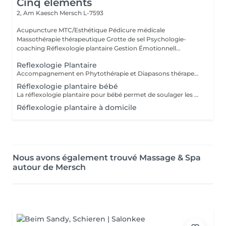
Cinq éléments
2, Am Kaesch
Mersch L-7593
Acupuncture MTC/Esthétique Pédicure médicale
Massothérapie thérapeutique Grotte de sel Psychologie-
coaching Réflexologie plantaire Gestion Émotionnell...
Reflexologie Plantaire
Accompagnement en Phytothérapie et Diapasons thérapeutiques
Réflexologie plantaire bébé
La réflexologie plantaire pour bébé permet de soulager les maux de vos tout-petits comme : * les troubles du sommeil * les troubles digestifs * les poussées dentaires * les otalgies etc. Séance pour votre bébé ou pour vous, afin d'apprendre à soulager votre bébé par quelques gestes de réflexologie plantaire
Réflexologie plantaire à domicile
Nous avons également trouvé Massage & Spa
autour de Mersch