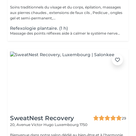
Soins traditionnels du visage et du corps, épilation, massages
aux pierres chaudes , extensions de faux cils , Pedicue , ongles
gel et semi-permanent,...
Refexologie plantaire. (1 h)
Massage des points réflexes aide à calmer le système nerveux et favorise une profonde détente Effets: -s'endormir plus facilement -réduire les réveil nocturnes -Atténue les maux de tête, les tensions musculaires, les douleurs liées au stress -Elimine les toxines -Réduit la sensation de jambes lourdes -Stimule la digestion, le système immunitaire ainsi que l'équilibre hormonal Les effets varient selon les personnes et les besoins à traiter A faire seul, en cure ou avec un soin "énergétique Lahochi"
SweatNest Recovery
29
20, Avenue Victor Hugo
Luxembourg 1750
Bienvenue dans notre salon dédié au bien-être et à l'harmonie