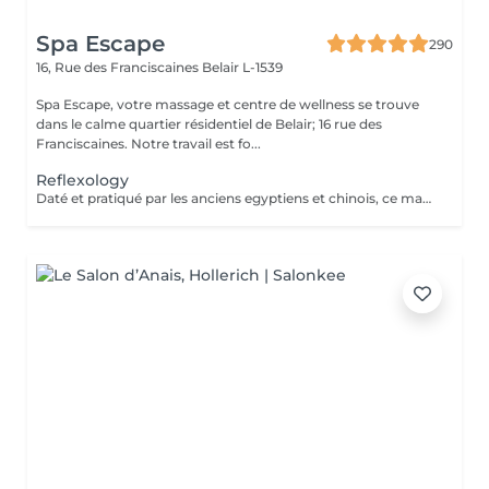
Spa Escape
290
16, Rue des Franciscaines
Belair L-1539
Spa Escape, votre massage et centre de wellness se trouve
dans le calme quartier résidentiel de Belair; 16 rue des
Franciscaines. Notre travail est fo...
Reflexology
Daté et pratiqué par les anciens egyptiens et chinois, ce massage des pieds sur des points précis facilite l'élimination des toxines. Douleurs et tensions disparaissent dans tout le corps comme par enchantement