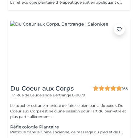
La réflexologie plantaire thérapeutique agit en appliquant des pressions précises sur les pieds selon un protocole structuré, visant à rééquilibrer les systèmes endocrinien, nerveux, lymphatique, digestif et respiratoire. Ce soin aide à libérer les tensions et à réduire le stress, souvent à l'origine de divers déséquilibres physiques et psychiques. En stimulant la circulation sanguine et lymphatique, il favorise une meilleure oxygénation et l'élimination des toxines. Certaines zones réflexes peuvent être sensibles : cela indique un besoin de rééquilibrage. Ce soin global favorise l'harmonie entre corps et esprit, aidant à restaurer la vitalité et le bien-être général.
Du Coeur aux Corps
168
117, Rue de Leudelange
Bertrange L-8079
Le toucher est une manière de faire le bien par la douceur. Du
Coeur aux Corps est né d'une passion pour l'art du bien-être et
plus particulièrement ...
Réflexologie Plantaire
Pratiqué dans la Chine ancienne, ce massage du pied et de la voûte plantaire utilise le processus d'auto-guérison. Il soulage, énergise et harmonise le corps par des pressions localisées sur les pieds. Un massage qui fait écho dans le corps entier.