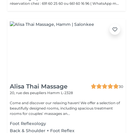
réservation chez : 691 60 25 60 ou 661 60 16 96 ( WhatsApp msg ) La réflexologie plantaire est un massage des pieds basé sur le principe que chaque zone du pied correspond à un organe ou une partie du corps. Par des pressions ciblées sur ces points réflexes, elle vise à rééquilibrer l'organisme, favoriser la détente et stimuler les fonctions naturelles du corps.
Alisa Thai Massage
30
20, rue des peupliers
Hamm L-2328
Come and discover our relaxing haven! We offer a selection of
beautifully designed rooms, including spacious treatment
rooms for couples' massages an...
Foot Reflexology
Back & Shoulder + Foot Reflex