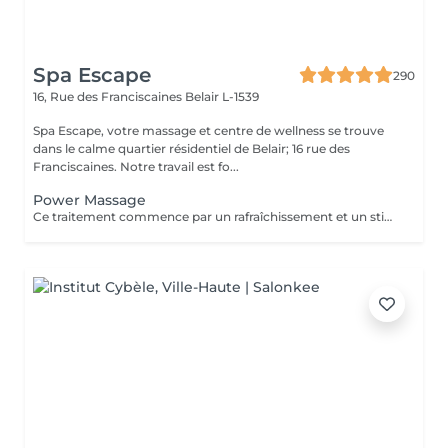
Spa Escape
290
16, Rue des Franciscaines
Belair L-1539
Spa Escape, votre massage et centre de wellness se trouve
dans le calme quartier résidentiel de Belair; 16 rue des
Franciscaines. Notre travail est fo...
Power Massage
Ce traitement commence par un rafraîchissement et un stimulant des pieds aux huiles essentielles. Un massage profond de tout le corps pour soulager les tensions accumulées dans les muscles du dos, des épaules, du cou et de la tête. Un paquet de boue dégageant de la chaleur et absorbant les tensions est appliqué sur les zones de fatigue et de douleur musculaire pour soulager les tensions et faciliter la récupération musculaire.