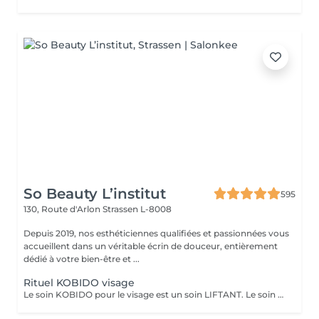
So Beauty L’institut
595
130, Route d'Arlon
Strassen L-8008
Depuis 2019, nos esthéticiennes qualifiées et passionnées vous
accueillent dans un véritable écrin de douceur, entièrement
dédié à votre bien-être et ...
Rituel KOBIDO visage
Le soin KOBIDO pour le visage est un soin LIFTANT. Le soin dure 1h15, et vous permettra de lifter complètement votre visage. Il est idéal de venir démaquillé pour commencer ce rituel. La praticienne commencera par un enchaînement de serviettes chaudes, puis viendra stimuler les cellules avec un instrument le RIDOKI. Suivi d'un massage doux avec des techniques de massage spécifiques au Kobido. Puis elle effectura des points de pressions sur les méridiens, pour terminer avec un passage au ROULEAU DE JADE. Laissez-vous porter par ce rituel anti-âge d'exeption à la fois relaxant et liftant.