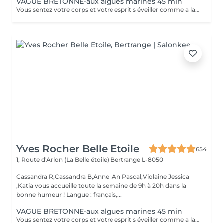
VAGUE BRETONNE-aux algues marines 45 min
Vous sentez votre corps et votre esprit s éveiller comme a la suite d un bain dans l OCEAN. Vous vous tonicité et leur confort. sentez légère et revitalisée. Vos jambes retrouvent leur tonicité et leur confort
Yves Rocher Belle Etoile
654
1, Route d'Arlon (La Belle étoile)
Bertrange L-8050
Cassandra R,Cassandra B,Anne ,An Pascal,Violaine Jessica
,Katia vous accueille toute la semaine de 9h à 20h dans la
bonne humeur ! Langue : français,...
VAGUE BRETONNE-aux algues marines 45 min
Vous sentez votre corps et votre esprit s éveiller comme a la suite d un bain dans l OCEAN. Vous vous tonicité et leur confort. sentez légère et revitalisée. Vos jambes retrouvent leur tonicité et leur confort