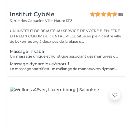
Institut Cybèle
185
3, rue des Capucins
Ville-Haute 1313
UN INSTITUT DE BEAUTÉ AU SERVICE DE VOTRE BIEN-ÊTRE
EN PLEIN COEUR DU CENTRE VILLE Situé en plein centre ville
de Luxembourg à deux pas de la place d...
Massage Inkaba
Un massage unique et holistique associant des manuvres originaire du monde entier, alliant mouvements lents et appuyés. Ce massage stimule les défenses immunitaires de notre corps et augmente le niveau d'énergie. Evasion et relaxation profonde garanties !
Massage dynamique/sportif
Le massage sportif est un mélange de manoeuvres dymaniques et profondes sur les muscles : pétrissages, frictions, pressions, vibrations et étirements contribuent à préparer, restaurer ou entretenir le physique du sportif ou de toute autre personne physiquement active. Véritable booster d'énergie, ce massage stimule et revitalise.