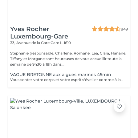
Yves Rocher
849
Luxembourg-Gare
33, Avenue de la Gare
Gare L-1610
Stephanie (responsable, Charlene, Romane, Lea, Clara, Hanane,
Tiffany et Morgane sont heureuses de vous accueillir toute la
semaine de 9h30 à 18h dans...
VAGUE BRETONNE aux algues marines 45min
Vous sentez votre corps et votre esprit s'éveiller comme à la suite d'un bain dans l'OCEAN. Vous vous sentez légère et revitalisée. Vos jambes retrouvent leur tonicité et leur confort.