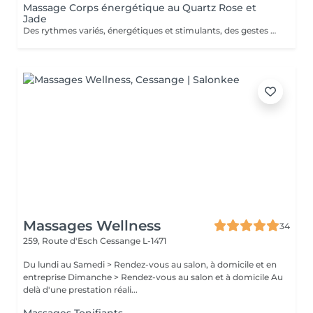
Massage Corps énergétique au Quartz Rose et
Jade
Des rythmes variés, énergétiques et stimulants, des gestes profonds et précis tonifient les tissus, dénouent les tensions et libèrent l'énergie du corps. Profondément régénérée et détoxiquée, on s'abandonne à une détente absolue. La peau est revigorée, au meilleur de sa forme et de son énergie.
Massages Wellness
34
259, Route d'Esch
Cessange L-1471
Du lundi au Samedi > Rendez-vous au salon, à domicile et en
entreprise Dimanche > Rendez-vous au salon et à domicile Au
delà d'une prestation réali...