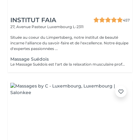
INSTITUT FAIA
457
27, Avenue Pasteur
Luxembourg L-2311
Située au coeur du Limpertsberg, notre institut de beauté
incarne l'alliance du savoir-faire et de l'excellence. Notre équipe
d'expertes passionnées ...
Massage Suédois
Le Massage Suédois est l'art de la relaxation musculaire profonde. Nos thérapeutes experts utilisent des mouvements fluides et des pressions modulables pour détendre les muscles et réduire les tensions. Idéal pour soulager le stress, améliorer la circulation et retrouver une mobilité optimale. Offrez à votre corps le traitement qu'il mérite et ressentez la différence dès la première séance.