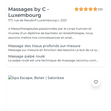
Massages by C -
335
Luxembourg
177, rue de Neudorf
Luxembourg L-2221
4 Massotherapeutes passionnées par le corps humain et
munies d'un diplôme de bachelor en kinésithérapie, nous
saurons mettre nos connaissances en anat...
Massage des tissus profonds sur-mesure
Massage sur mesure en fonction des besoins Le but de ce type de massage sera de travailler plus en profondeur sur les zones de tensions et de douleur, le rythme est modéré et la pression élevée (mais toujours adaptée en fonction de votre ressenti)
Massage palpé roulé
Le palpé roulé est une technique de massage reconnu comme efficace contre la cellulite, à réaliser régulièrement pour de meilleurs résultats