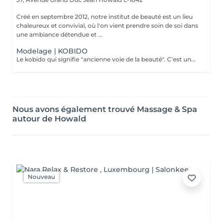
Créé en septembre 2012, notre institut de beauté est un lieu
chaleureux et convivial, où l'on vient prendre soin de soi dans
une ambiance détendue et ...
Modelage | KOBIDO
Le kobido qui signifie "ancienne voie de la beauté". C'est une très ancienne technique de massage japonais. Le massage facial kobido régénère, stimule le teint de la peau du visage, améliore la circulation sanguine et lymphatique, favorise la relaxation des tissus et du cuir chevelu.
Nous avons également trouvé Massage & Spa
autour de Howald
Nouveau