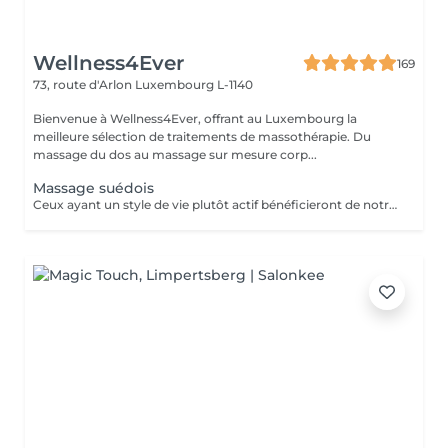
Wellness4Ever
169
73, route d'Arlon
Luxembourg L-1140
Bienvenue à Wellness4Ever, offrant au Luxembourg la
meilleure sélection de traitements de massothérapie. Du
massage du dos au massage sur mesure corp...
Massage suédois
Ceux ayant un style de vie plutôt actif bénéficieront de notre massage sportif en atténuant les symptômes de problèmes courants comme les claquages musculaires, les tendinites, les périostes du tibia et bien plus encore.