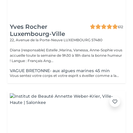
Yves Rocher
612
Luxembourg-Ville
22, Avenue de la Porte-Neuve
LUXEMBOURG 57480
Diana (responsable) Estelle ,Marina, Vanessa, Anne-Sophie vous
accueille toute la semaine de 9h30 à 18h dans la bonne humeur
! Langue : Français Ang...
VAGUE BRETONNE- aux algues marines 45 min
Vous sentez votre corps et votre esprit s éveiller comme a la suite d un bain dans l OCEAN. Vous vous tonicité et leur confort. sentez légère et revitalisée. Vos jambes retrouvent leur tonicité et leur confort