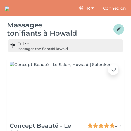
FR
Connexion
Massages
tonifiants
à
Howald
Filtre
Massages tonifiants
à
Howald
Concept Beauté - Le
452