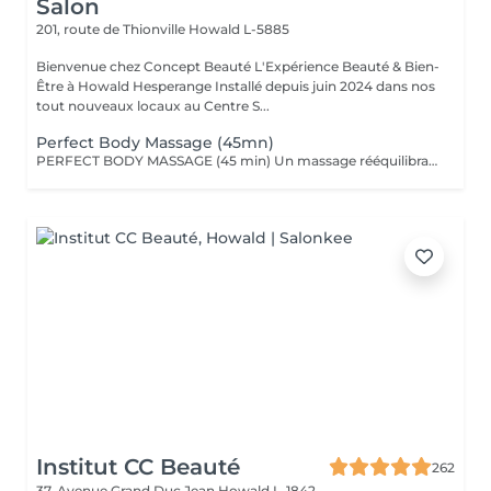
Salon
201, route de Thionville
Howald L-5885
Bienvenue chez Concept Beauté L'Expérience Beauté & Bien-
Être à Howald Hesperange Installé depuis juin 2024 dans nos
tout nouveaux locaux au Centre S...
Perfect Body Massage (45mn)
PERFECT BODY MASSAGE (45 min) Un massage rééquilibrant qui allie des techniques relaxantes et tonifiantes pour une détente profonde du corps et de l'esprit. Ce soin sur-mesure, adapté à vos besoins, favorise la détente musculaire tout en stimulant la circulation pour une sensation de légèreté et de bien-être absolu. Les textures soyeuses et les actifs botaniques Comfort Zone, formulés sans silicones ni parabènes, enveloppent votre peau de douceur et hydratent intensément.
Institut CC Beauté
262
37, Avenue Grand Duc Jean
Howald L-1842