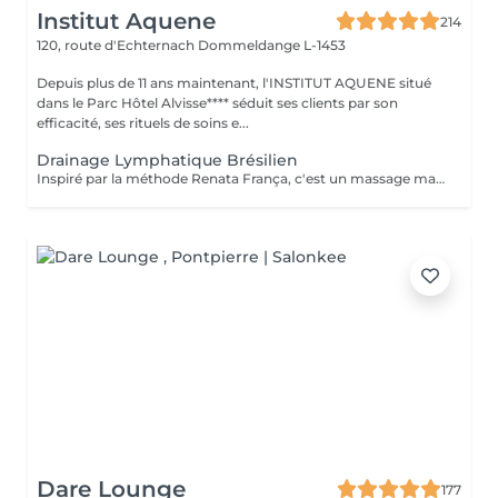
Institut Aquene
214
120, route d'Echternach
Dommeldange L-1453
Depuis plus de 11 ans maintenant, l'INSTITUT AQUENE situé
dans le Parc Hôtel Alvisse**** séduit ses clients par son
efficacité, ses rituels de soins e...
Drainage Lymphatique Brésilien
Inspiré par la méthode Renata França, c'est un massage manuel destiné a stimuler la circulation lymphatique et à détoxifier l'organisme. Par des manuvres manuelles variant la pression en suivant le sens de la circulation lymphatique l'organisme est nettoyé et son système immunitaire renforcé. La lymphe draine les liquides excédentaires, les toxines et les débris cellulaires pour un résultat immédiat ! Peut être fait avant une séance de madérothérapie pour encore plus de bien fait !!
Dare Lounge
177