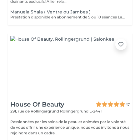
drainants exclusifs! Allier rela...
Manuela Shala ( Ventre ou Jambes )
Prestation disponible en abonnement de 5 ou 10 séances La méthode Manuela Shala pour le ventre est un drainage lymphatique spécifique qui vise à affiner la silhouette, dégonfler et détoxifier cette zone. Il s'agit d'un massage rythmé de 50 minutes, utilisant des mouvements précis pour stimuler la circulation lymphatique, éliminer les toxines et réduire la rétention d'eau. Bénéfices pour le ventre : -Dégonflement et réduction de la rétention d'eau -Ventre plus plat et silhouette affinée -Élimination des toxines -Amélioration du transit, soulagement des gaz et ballonnements -Action sur la constipation -Soulagement des tensions liées au stress -Peut améliorer la qualité de la peau et aider après une grossesse ou des changements de poids La méthode Manuela Shala pour les jambes est un drainage lymphatique et un massage modelant manuel, principalement axé sur la réduction de la rétention d'eau, la cellulite, et le gonflement, pour obtenir des jambes plus légères et affinées. Ce soin, qui combine des techniques de drainage lymphatique avec des mouvements manuels profonds, vise à stimuler la circulation sanguine et lymphatique pour détoxifier, tonifier et remodeler la silhouette. Objectifs et bienfaits pour les jambes: -Réduction des gonflements et de la rétention d'eau : Le massage aide à éliminer l'excès de liquide. -Légèreté et confort : Il procure une sensation de légèreté immédiate dans les jambes. -Affinage et remodelage : La méthode traite la cellulite, l'aspect « peau d'orange », et aide à remodeler le contour des jambes. -Amélioration de la peau : Il raffermit la peau, la rendant plus lisse et tonique. -Stimulation de la circulation : Il améliore la circulation sanguine et lymphatique, ce qui aide à mieux oxygéner les tissus.
House Of Beauty
47
291, rue de Rollingergrund
Rollingergrund L-2441
Passionnées par les soins de la peau et animées par la volonté
de vous offrir une expérience unique, nous vous invitons à nous
rejoindre dans un cadre...