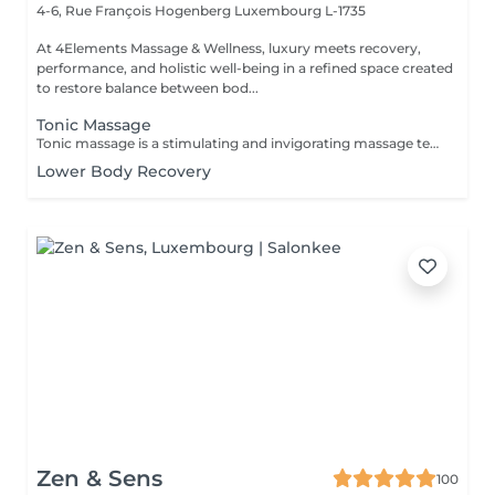
4-6, Rue François Hogenberg
Luxembourg L-1735
At 4Elements Massage & Wellness, luxury meets recovery,
performance, and holistic well-being in a refined space created
to restore balance between bod...
Tonic Massage
Tonic massage is a stimulating and invigorating massage technique designed to energize the body, improve muscle tone, and enhance circulation. It is often used to wake up the body, especially before physical activity or to fight fatigue. Key Characteristics of Tonic Massage: Fast and rhythmic movements: Includes brisk strokes like tapping, kneading, friction, and percussion. Increases blood flow: Helps oxygenate the muscles and skin. Stimulates the nervous system: Promotes alertness and vitality. Firms and tones the muscles: Often used in sports or beauty settings to improve muscle tone and skin appearance. Benefits: * Boosts energy and mental focus * Enhances muscle readiness before exercise * Reduces feelings of tiredness * Can help improve skin elasticity over time Ideal For: . Athletes before performance . People needing a boost after fatigue or sedentary periods . Those looking to tone the body and improve circulation
Lower Body Recovery
Zen & Sens
100