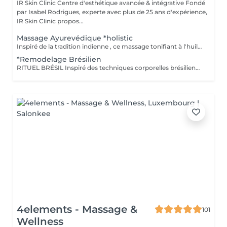
IR Skin Clinic Centre d'esthétique avancée & intégrative Fondé
par Isabel Rodrigues, experte avec plus de 25 ans d'expérience,
IR Skin Clinic propos...
Massage Ayurevédique *holistic
Inspiré de la tradition indienne , ce massage tonifiant à l'huile de sésame chauffée, propose une alternance de rythmes variés énergétiques, libère les tensions et détend les muscles.
*Remodelage Brésilien
RITUEL BRÉSIL Inspiré des techniques corporelles brésiliennes, ce massage sculptant et tonifiant associe le café aux propriétés stimulantes à la méthode exclusive des 3P : Percussions Pétrissages Palper-rouler Grâce à des manuvres dynamiques et profondes, ce rituel aide à raffermir, sculpter et revitaliser la silhouette tout en stimulant la circulation et le tonus cutané. Un soin corps énergisant à l'effet fermeté et galbant.
4elements - Massage &
101
Wellness