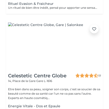
Rituel Evasion & Fraicheur
Un rituel de bien-être inédit, pensé pour apporter une sensation de fraîcheur, soulager le tensions et offrir un véritable moment de détente. Laissez vous surprendre par cette approche unique.
Celestetic Centre Globe
17
14, Place de la Gare
Gare L-1616
Etre bien dans sa peau, soigner son corps, c'est se soucier de sa
beauté comme de sa santé car l'un ne va pas sans l'autre.
Experts en haute cosmétiq...
Energie Vitale - Dos et Epaule